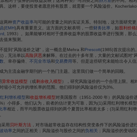
股票相对于债券的高收益反映了这两种资产与消费之间
协方差
的不同。相
具。这样，要使投资者愿意持有股票，就需要一个风险溢价。Kocherlak
这两种
资产收益率
与可能的变量之间的实证关系。特别地，这方面研究更
说
(
EMH
)具有重要意义。这方面的文献表明，一些
财务比率
，如
股利价格
rd
, 1993）。如果能够对相对于债券收益率的股票收益率进行预测，
去值来预测。
“风险溢价之谜”，这一概念是Mehra 和
Prescott
(1985)首次提
右)，无法单以
高险厌恶
来解释。在过去的十多年里，大量的文献试图对“
数
、幸存偏倚、
不完全市场
和
交易费用
等。但是这些研究未能给出令人信
为主流金融学期刊的一个热门主题。这里我们做一个简单的回顾。
用
异常收益模型
（或
剩余收入模型
），研究风险溢价的一个合理上限。相
时缩小可允许的增长率的范围。他们得到的风险溢价仅为3%。
红利增长模型
和
收益增长模型
对美国股市（1951-2000 年）的风险溢
43%）小得多。他们认为，前者的估计更为可靠，因为(1)采用红利增长模
比率
相近，而平均股票收益得到的两个夏普比率相差太多；(3)采用红利
。
1)采用
贝叶斯方法
，对市场超常收益存在结构性突变条件下的风险溢价进
波动率
之间的正相关；风险溢价与股价之间的
负相关
；风险溢价的变动区