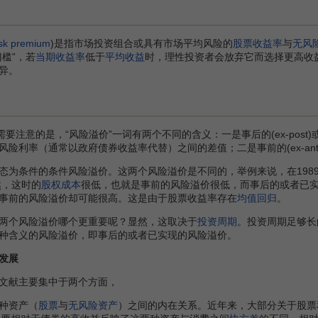
isk premium
)是指市场投资组合或具有市场平均风险的
股票收益率
与
无风
槛”，若
当期收益率
低于
平均收益
时，理性投资者会放弃它而选择更高收
异。
注意的是，“风险溢价”一词有两个不同的含义：一是事后的(ex-pos
风险利率（通常以政府债券收益率代替）之间的差值；二是事前的(ex-an
条件的条件风险溢价。这两个风险溢价是不同的，举例来说，在1989
然，这时的
股权
成本
很低，也就是事前的风险溢价很低，而事后的或者已实
事前的风险溢价却可能很高。这是由于股票收益率存在
均值回归
。
个风险溢价哪个更重要呢？显然，这取决于
投资周期
。投资周期足够长
种含义的风险溢价，即事后的或者已实现的风险溢价。
发展
献主要集中于两个方面，
种资产（
股票
与
无风险资产
）之间的内在关系。近年来，大部分关于股票