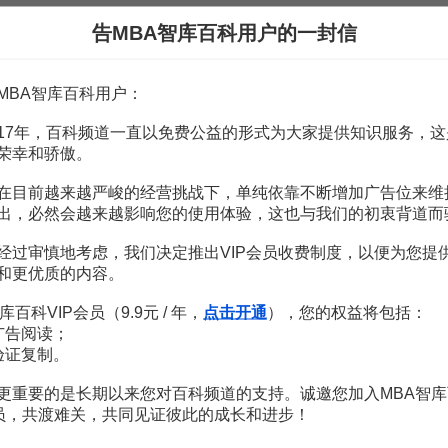
告MBA智库百科用户的一封信
.中国股票市场的风险溢价与泡沫度量.上海证券交易所联合研究计划第四期
MBA智库百科用户：
17年，百科频道一直以免费公益的形式为大家提供知识服务，这
荣幸和骄傲。
在目前越来越严峻的经营挑战下，单纯依靠不断增加广告位来维
出，必然会越来越影响您的使用体验，这也与我们的初衷背道而
经过审慎地考虑，我们决定推出VIP会员收费制度，以便为您提
和更优质的内容。
库百科VIP会员（9.9元 / 年，
点击开通
），您的权益将包括：
赏
广告阅读；
MBA智库APP
验证复制。
。
需要补充新内容或修改错误内容，请
编辑条目
或
投诉举报
更重要的是长期以来您对百科频道的支持。诚邀您加入MBA智库
会员，共渡难关，共同见证彼此的成长和进步！