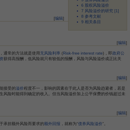
6
股权风险溢价
7
风险溢价的研究 [1]
8
参考文献
[
编辑
]
9
相关条目
[
编辑
]
，通常的方法就是使用
无风险利率
(
Risk-free interest rate
)，即
政府公
资
获得高报酬，低风险就只有较低的报酬，风险与风险溢价成正比关
[
编辑
]
能接受的
溢价
程度不一，影响的因素在于此人是否为风险趋避者，若是
生风险时能得到确定的收入。但当风险溢价加上公平保费的价钱超过未
[
编辑
]
于承担额外风险而要求的
额外回报
，就称为“
债券风险溢价
”。