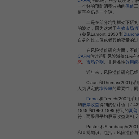
CAPM
)的影响。根据该理论，
一个好的预防消费波动的
保值
工
值至今仍是一个谜。
二是在部分均衡框架下研究
的波动，因为这对于
有效市场假
（参见Lamont, 1998 和
Blancha
自身的过去值或者其他变量的过
在风险溢价研究方面，不能不提到
CAPM
估计得到风险溢价(1%左
恶
、
市场分割
、非标准性
效用函
近年来，风险溢价研究已经成
Claus 和Thomas(2001)采
人为设定的
增长率
的重要性，同
Fama
和French(2002)采用
均
股票收益
得到的估计值（7.
1949 和1950-1999 得到的
夏普
符，而采用平均股票收益则相反
Pastor 和Stambaugh(200
和直觉知识。包括：风险溢价与