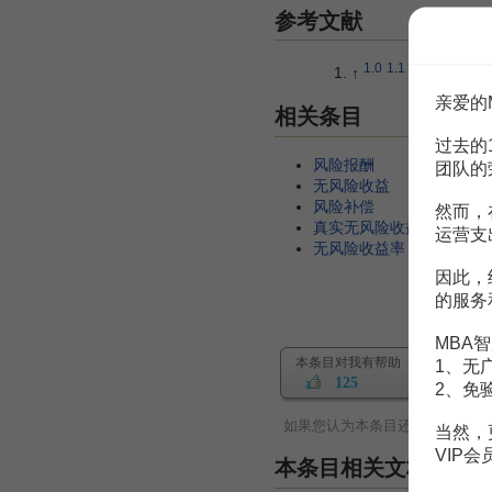
参考文献
1.0
1.1
↑
陈浪南,等
亲爱的
相关条目
过去的
风险报酬
团队的
无风险收益
风险补偿
然而，
真实无风险收益率
运营支
无风险收益率
因此，
的服务
MBA智
本条目对我有帮助
1、无
125
2、免
如果您认为本条目还有待完善，
当然，
VIP
本条目相关文档