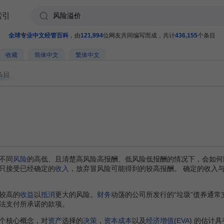
索引
全球专业中文经管百科
，由
121,994
位网友共同编写而成，共计
436,155
个条目
收藏
简体中文
繁体中文
条目
不同
风险
的高低、且清楚高风险高报酬、低风险低报酬的情况下，会如何
只接受已经确定的
收入
，放弃冒风险可能得到的较高报酬。 确定的收入
较高的
收益
以
抵消
更大的风险。
财务
动荡的公司所发行的“垃圾”债券通常
法支付所承诺的款项。
个核心概念，对
资产
选择的
决策
，
资本成本
以及
经济增值
(
EVA
) 的估计