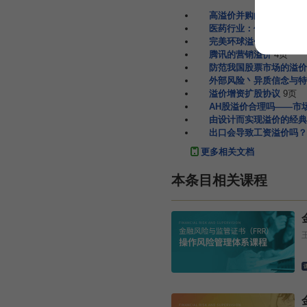
高溢价并购的财物风险范
医药行业：估值溢价风险有
完美环球溢价并购财务风
腾讯的营销溢价
4页
防范我国股票市场的溢价
外部风险丶异质信念与特
溢价增资扩股协议
9页
AH股溢价合理吗——市
由设计而实现溢价的经典
出口会导致工资溢价吗？
更多相关文档
本条目相关课程