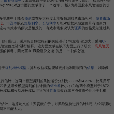
对于
债券收益率
，股票收益率更容易与消费同时波动，因此，股票并不是
ota(1996)对这方面的文献作了一个述评，他认为美国股市风险溢价的价
多地集中于能否
预测
或在多大程度上能够预测股票市场相对于
债券市场
比
、
市盈率
以及
短期利率
、
长期利率
可能对股权风险溢价具有预测力
那么这与有效市场假说是相反的，有效市场假说认为
证券
的价格无法通过其
出的。他们指出，采用历史数据得到的风险溢价(7%左右)远远大于采用
C-
风险溢价之谜”进行解释。这方面文献在以下方面进行了研究：
高风险厌
服的解释，因此至今“风险溢价之谜”仍是一个未解之谜。
对于
红利增长模型
，异常收益模型能够更好地利用现有的
信息
，以降低
价进行估计，这两个模型得到的风险溢价分别为2.55%和4.32%，比采用平
型和收益增长模型得到的估计值的
标准差
较小；(2)这两个模型对于1872-
增长模型和收益增长模型得到的预
期股
票收益率与净值市价比小于1 相
行估计。这篇论文的主要贡献在于，对风险溢价进行估计时引入经济理论
间不可能太大。