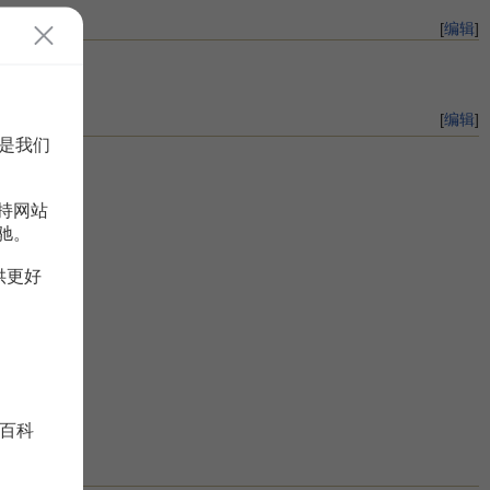
[
编辑
]
课题报告。
[
编辑
]
是我们
持网站
驰。
供更好
百科