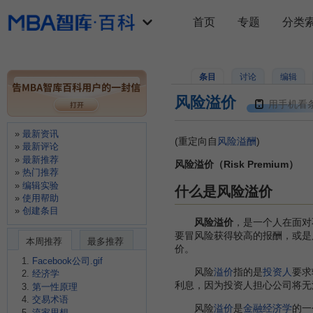
首页
专题
分类
条目
讨论
编辑
风险溢价
用手机看
最新资讯
(重定向自
风险溢酬
)
最新评论
最新推荐
风险溢价（Risk Premium）
热门推荐
编辑实验
什么是风险溢价
使用帮助
创建条目
风险溢价
，是一个人在面对
要冒风险获得较高的报酬，或是
本周推荐
最多推荐
价。
Facebook公司.gif
风险
溢价
指的是
投资人
要求
经济学
利息，因为投资人担心公司将无
第一性原理
交易术语
风险
溢价
是
金融经济学
的一
流家思想