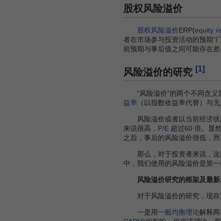
股权风险溢价
股权风险溢价
ERP(
equity r
者在市场参与投资活动的预期“门
前预期与事后值之间可能存在差
[1]
风险溢价的研究
“风险溢价”的两个不同含义需要
益率
（以指数收益率代替）与无
风险溢价或者以当前经济状态为
来说很高，
P/E
超过60 倍。显
之后，事后的风险溢价很低，而
那么，对于投资者来说，这两
中，我们使用的风险溢价是第一
风险溢价研究的框架及最新
对于风险溢价的研究，现存文
一是用
一般均衡理论
解释两