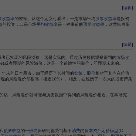
[
编辑
]
险收益率
的差额。从这个定义可看出：一是市场平均
股票收益率
是投资
益的投资；二是市场
平均收益率
是一种事前的
预期收益率
，这意味着事
[
编辑
]
t)或者已实现的风险溢价，这是实际的、通过历史数据观察得到的市场
收
te)或者预期的风险溢价，这是一个前瞻性的溢价，即预期未来的。
 年末的日本股市，由于经历了长时间的
繁荣
，
股价
相对于其内在价值
现的风险溢价却很高（接近10%）。相反，在经历了一次大的股市萧条
的话，风险溢价就可能与历史数据中得到的风险溢价相近。在本研究
和
债券收益
的
一般均衡
研究都受到基于
消费
的
资本资产定价模型
(
C-