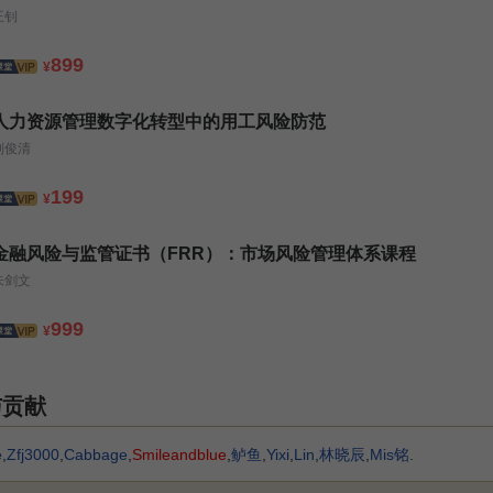
王钊
899
¥
人力资源管理数字化转型中的用工风险防范
刘俊清
199
¥
金融风险与监管证书（FRR）：市场风险管理体系课程
朱剑文
999
¥
与贡献
e
,
Zfj3000
,
Cabbage
,
Smileandblue
,
鲈鱼
,
Yixi
,
Lin
,
林晓辰
,
Mis铭
.