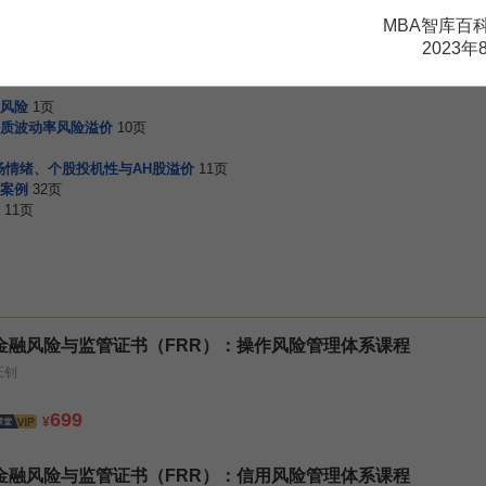
MBA智库百
围
3页
待消化－2013年2月报
20页
2023年
险会计学研究
9页
风险
1页
质波动率风险溢价
10页
场情绪、个股投机性与AH股溢价
11页
案例
32页
11页
金融风险与监管证书（FRR）：操作风险管理体系课程
王钊
699
¥
金融风险与监管证书（FRR）：信用风险管理体系课程