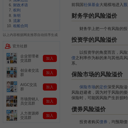
前我国
社保基金
大规模地进入
股
财政术语
权利
财务学的风险溢价
朱明
流家
租船合同
财务学上把一个有风险的投
以上内容根据网友推荐自动排序生成
投资学的风险溢价
官方社群
以投资学的角度而言，风险溢
企业管理者
债
之利率作为标的来与其他高风
加入
交流群
系。
创业者交流
加入
保险市场的风险溢价
群
AIGC交流
保险市场
的
定价
深受风险溢
加入
群
风险趋避者，因为对于风险的接
保险时，可能因风险产生折损时
市场营销人
加入
员交流群
债券风险溢价
人力资源师
加入
交流群
投资者购买
债券
，均预期债