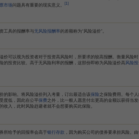
[1]
票市场
问题具有重要的现实意义。
资工具的报酬率与
无风险报酬率
的差额称为“风险溢价”。
价可以视为投资者对于投资高风险时，所要求的较高报酬。衡量风险时
险的投资比较。高于无风险利率的报酬，这部份即称为风险溢价高
风险投
价的影响。将风险溢价列入考量，订出最适合该
保险
之保险费用。每个人
受度低，因此在公平
保费
之外，比一般人愿意付出更高的金额以获得当发
的收入，此时风险趋避者就不会想要购买此保险。
券所给予的回报率会高于
银行存款
，因为购买公司的债券要承担风险。由