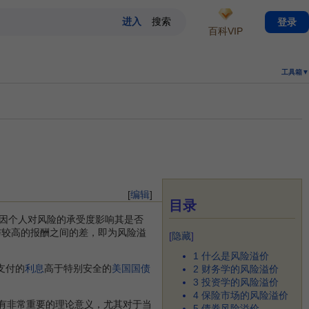
登录
百科VIP
工具箱▼
[
编辑
]
目录
因个人对风险的承受度影响其是否
与较高的报酬之间的差，即为风险溢
[
隐藏
]
1
什么是风险溢价
支付的
利息
高于特别安全的
美国国债
2
财务学的风险溢价
3
投资学的风险溢价
4
保险市场的风险溢价
具有非常重要的理论意义，尤其对于当
5
债券风险溢价