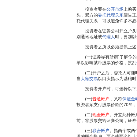
投资者要在
公开市场
上购买
头，双方的
委托代理关系
便告正
托代理关系，可以避免许多不必
投资者在证券公司开立户头时
别通讯地址或
代理人
时，要加以
投资者之所以必须提供上述资
(一)证券界有所谓“了解你的
单以影响某种股票的价格，扰乱
(二)开户之后，委托人可随时
当
大额交易
以口头指示为基础时
投资者开户时，可选择以下
(一)
普通帐户
，又称
保证金
投资者须支付股票价款的70％，
(二)
现金帐户
。开立此种帐
前，将股票交给证券公司，证券
(三)
联合帐户
。指两个或两
设的联合帐户。两个或两个以上