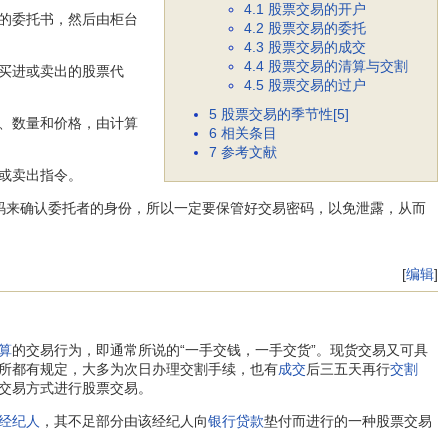
4.1
股票交易的开户
的委托书，然后由柜台
4.2
股票交易的委托
4.3
股票交易的成交
4.4
股票交易的清算与交割
买进或卖出的股票代
4.5
股票交易的过户
5
股票交易的季节性[5]
、数量和价格，由计算
6
相关条目
7
参考文献
或卖出指令。
码来确认委托者的身份，所以一定要保管好交易密码，以免泄露，从而
[
编辑
]
算
的交易行为，即通常所说的“一手交钱，一手交货”。现货交易又可具
所都有规定，大多为次日办理交割手续，也有
成交
后三五天再行
交割
交易方式进行股票交易。
经纪人
，其不足部分由该经纪人向
银行贷款
垫付而进行的一种股票交易