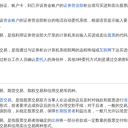
份证、账户卡，到己开设资金账户的
证券营业部
柜台填写买进和卖出股票
设
资金账户
的证券营业部柜台的电话自动委托系统，根据语音提示输入要
。
易，是指利用证券营业部大厅里的计算机亲自输入买进或卖出
股票
的代码
交易，是指通过与证券柜台计算机系统联网的远程终端或
互联网
下达买进
过柜台工作人员确认
委托人
的身份外，其他3种委托方式则是通过交易密
易、期货交易、期权交易和信用交易等四种。
货交易
。是指股票交易双方当事人在达成协议后及时对钱款和股票进行
清
形式，前者要求达成协议后的当天办理交割手续；对于后者，一般的交易
级阶段，从稳定股票交易，保障
长期投资者
利益出发，一般只允许以现货
易。是指股票交易者按确定的
比例
将一部分价款或一定数量的股票交付给
交易和信用卖出交易两种形式。