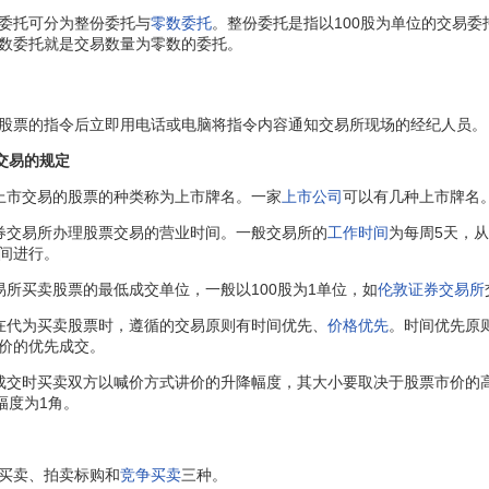
委托可分为整份委托与
零数委托
。整份委托是指以100股为单位的交易委
数委托就是交易数量为零数的委托。
票的指令后立即用电话或电脑将指令内容通知交易所现场的经纪人员。
交易的规定
市交易的股票的种类称为上市牌名。一家
上市公司
可以有几种上市牌名
交易所办理股票交易的营业时间。一般交易所的
工作时间
为每周5天，从
间进行。
买卖股票的最低成交单位，一般以100股为1单位，如
伦敦证券交易所
代为买卖股票时，遵循的交易原则有时间优先、
价格优先
。时间优先原
价的优先成交。
时买卖双方以喊价方式讲价的升降幅度，其大小要取决于股票市价的高低。
幅度为1角。
买卖、拍卖标购和
竞争买卖
三种。