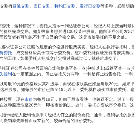
交割有
普通交割
、
当日交割
、
特约日交割
、
发行日交割
等多种，必须明确
市委托，这种情况下，委托人指示一到达证券公司，经纪人马上按当时最
的价格完成交易。如某投资者想买进100股某种股票。他向证券公司发出
而投资者有可能以不利于自己的价格交易。这是市价委托的不足之处。
人要求证券公司按照他规定的价格进行股票买卖。经纪人在执行委托时，
价委托
，成交价格应高于或等于委托价。这种委托能保证投资者按其自己
性的工作，如果委托人把成交价定得过高或过低，就很难成交了。
委托证券公司在某种股票的市场价格涨至某一点(包括以上)或跌至某一点(
失控制
在一定范围之内。停止委托又分两种，一种是停止出售委托，一种
股10元的价格购买某种股票，而现在该股票已涨至每股20元。如果
售这种股票。如每股的市价已跌至19元以下，委托就自动变成市价委托。
种股票，现在
市价
为每股19元，但由于股市看跌，他踌躇不定。过了一
在这种股票涨至20元时，即按市价购进。这时，委托亦变成市价委托。
人指示经纪人撤销他原来向经纪人订立的限价委托。通常，撤销委托的原
而撤销原先限价而设立新的、较而合适的限价委托。