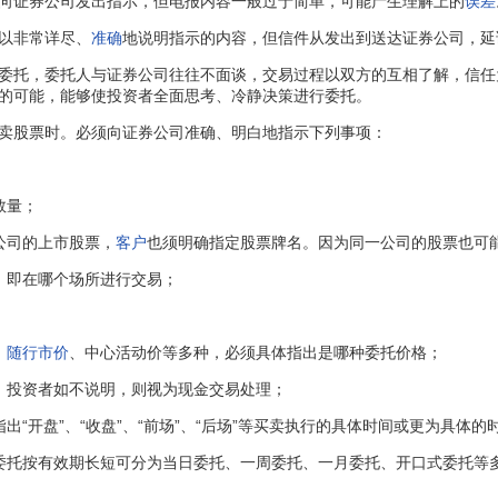
证券公司发出指示，但电报内容一般过于简单，可能产生理解上的
误差
以非常详尽、
准确
地说明指示的内容，但信件从发出到送达证券公司，延
托，委托人与证券公司往往不面谈，交易过程以双方的互相了解，信任
的可能，能够使投资者全面思考、冷静决策进行委托。
股票时。必须向证券公司准确、明白地指示下列事项：
；
数量；
司的上市股票，
客户
也须明确指定股票牌名。因为同一公司的股票也可
即在哪个场所进行交易；
、
随行市价
、中心活动价等多种，必须具体指出是哪种委托价格；
，投资者如不说明，则视为现金交易处理；
开盘”、“收盘”、“前场”、“后场”等买卖执行的具体时间或更为具体的
托按有效期长短可分为当日委托、一周委托、一月委托、开口式委托等多