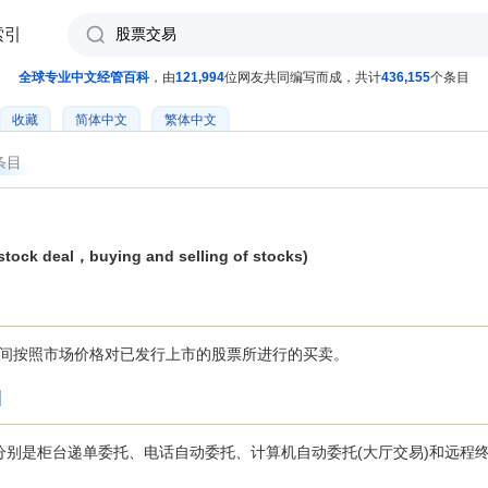
索引
全球专业中文经管百科
，由
121,994
位网友共同编写而成，共计
436,155
个条目
收藏
简体中文
繁体中文
条目
ock deal，buying and selling of stocks)
间按照市场价格对已发行上市的股票所进行的买卖。
]
是柜台递单委托、电话自动委托、计算机自动委托(大厅交易)和远程终