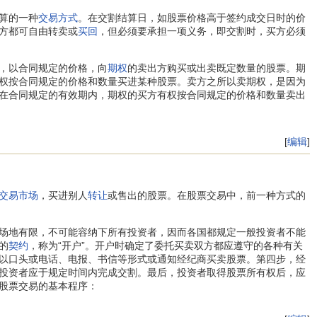
算的一种
交易方式
。在交割结算日，如股票价格高于签约成交日时的价
方都可自由转卖或
买回
，但必须要承担一项义务，即交割时，买方必须
，以合同规定的价格，向
期权
的卖出方购买或出卖既定数量的股票。期
权按合同规定的价格和数量买进某种股票。卖方之所以卖期权，是因为
在合同规定的有效期内，期权的买方有权按合同规定的价格和数量卖出
[
编辑
]
交易市场
，买进别人
转让
或售出的股票。在股票交易中，前一种方式的
场地有限，不可能容纳下所有投资者，因而各国都规定一般投资者不能
的
契约
，称为“开户”。开户时确定了委托买卖双方都应遵守的各种有关
以口头或电话、电报、书信等形式或通知经纪商买卖股票。第四步，经
投资者应于规定时间内完成交割。最后，投资者取得股票所有权后，应
股票交易的基本程序：