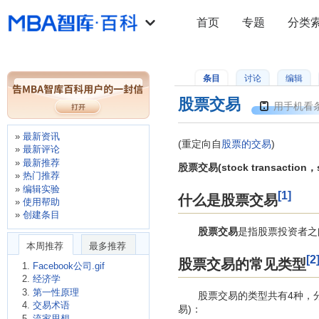
首页
专题
分类
条目
讨论
编辑
股票交易
用手机看
最新资讯
(重定向自
股票的交易
)
最新评论
最新推荐
股票交易(stock transaction，st
热门推荐
编辑实验
[1]
什么是股票交易
使用帮助
创建条目
股票交易
是指股票投资者之
本周推荐
最多推荐
[2
股票交易的常见类型
Facebook公司.gif
经济学
第一性原理
股票交易的类型共有4种，分别
交易术语
易)：
流家思想