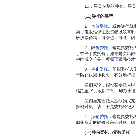
10．买卖交割的种类。买卖
(二)委托的类型
1．
市价委托
。或称随行就
卖，但很难保证投资者以较有利
该股票价格可能涨也可能跌，因
2．
限价委托
。这是指委托
于或等于委托价；如果是卖出
限
中的成交价是一项
需要
很强技术
3．
停止委托
。即指委托人
于防止或减少损失，有效地把
损
举例来说，假设某委托人甲以每
格跌至19元或以下时，即刻出
又例如某委托人乙欲购买某
投资时机，该乙于是委托经纪人
4．
撤销委托
，这是指委托
原来所定的限价过高或过低，因
(三)整份委托与零数委托