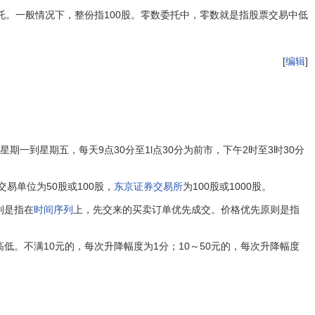
托。一般情况下，整份指100股。零数委托中，零数就是指股票交易中低
[
编辑
]
。
星期一到星期五，每天9点30分至1l点30分为前市，下午2时至3时30分
交易单位为50股或100股，
东京证券交易所
为100股或1000股。
则是指在
时间序列
上，先交来的买卖订单优先成交。价格优先原则是指
不满10元的，每次升降幅度为1分；10～50元的，每次升降幅度