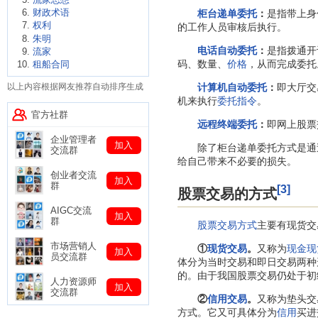
财政术语
柜台递单委托
：
是指带上身
权利
的工作人员审核后执行。
朱明
电话自动委托
：
是指拨通开
流家
码、数量、
价格
，从而完成委托
租船合同
计算机自动委托
：
即大厅交
以上内容根据网友推荐自动排序生成
机来执行
委托指令
。
官方社群
远程终端委托
：
即网上股票
企业管理者
加入
除了柜台递单委托方式是通
交流群
给自己带来不必要的损失。
创业者交流
加入
群
[3]
股票交易的方式
AIGC交流
加入
群
股票交易方式
主要有现货交
市场营销人
①
现货交易
。
又称为
现金现
加入
员交流群
体分为当时交易和即日交易两种
的。由于我国股票交易仍处于初
人力资源师
加入
交流群
②
信用交易
。
又称为垫头交
方式。它又可具体分为
信用
买进