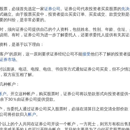
股票，必须首先选定一家
证券公司
。证券公司代表投资者买卖股票的
先决
式确立。由于股票买卖中，投资者提出买卖订单、买卖成交、款货交割是
要的纠纷，是非常必要的。
，须向证券公司提供自己的个人资料，包括姓名、性别、年龄、住址、
说明。有时，证券公司为进一步了解委托人，还要求委托人提供有关其证
料，是基于以下理由：
客户”的原则，这一原则要求证券经纪公司不能
接受
他们不了解的投资者
证券市场
。
以面谈、电话、电报、电信、书信等方式通知证券公司买卖，但不少情
，双方应互相了解。
几种帐户：
帐户
。开立这种帐户，购买股票时，证券公司将以垫款形式向投资者提供
余下30％由证券公司提供贷款。
户，当委托人通过证券公司买入股票时，必须在清算日之前交清全部价款
公司将价款归入
帐户
。
个以上的个人共同在证券公司开设一个帐户，一方死士，则另方有权出售
非亲戚关系的人也可以开联合帐户，其目的主要是为了少付买卖股票的佣