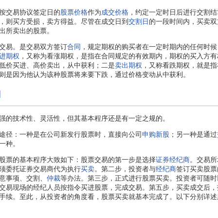
按交易协议签定日的
股票价格
作为
成交价格
，约定一定时日后进行交割结
，则买方受损，卖方得益。尽管在成交日到
交割日
的一段时间内，买卖双
出所卖出的股票。
交易。是交易双方签订
合同
，规定期权的购买者在一定时期内的任何时候
进期权
，又称为看涨期权，是指在合同规定的有效期内，期权的买入方有
低价买进、高价卖出，从中获利；二是
卖出期权
，又称看跌期权，就是指
则是因为他认为该种股票将来要下跌，通过价格变动从中获利。
]
的技术性、灵活性，但其基本程序还是有一定之规的。
径：一种是在公司新发行股票时，直接向公司
申购新股
；另一种是通过
一种。
股票的基本程序大致如下：股票交易的第一步是选择
证券经纪商
。交易所
须委托证券交易商代为执行
买卖
。第二步，投资者与
经纪商
签订买卖股票
意事项、交割、
仲裁
等办法。第三步，正式进行股票买卖。投资者可随时
交易现场的经纪人员按指令买进股票，完成交易。第五步，买卖成交后，
手续。至此，从投资者的角度看，股票买卖就基本完成了。以下分别详述