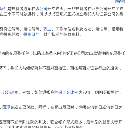
[
编辑
]
条件
是投资者必须在该
公司
开立户头。一旦投资者在证券公司开立了户
在三个不同时刻进行，所以以书面形式正式确立委托人与证券公司的委
身份证号码、电话号码、
职业
、工作单位名称及地址、电话等。指定特
券投资经验、
投资目的
、财产状况的信息资料。
提供的交易委托单，以防止某些人向许多证券公司发出欺骗性的交易委托
况下，委托人与经纪商并不面对面核证。而按照西方证券行业的通例，
一部分
融资
。例如，某普通帐户的
保证金比例
为70％，则购买股票时，
，因
现金
或支票付款。同样，在卖出股票时，也须在清算日或清算日之
股票而不必等到法院的判决。联合帐户形式颇多，最常见的就是夫妻开
金，因为买卖股票的数量越多，佣金比例就越低。