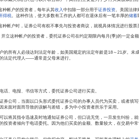
这种帐户的投资者，每年从其
收入
中扣除一部分用于
证券投资
。美国法律
所得税
。这种作法，使大多数有工作的人都可在退休后有一笔丰厚的
储蓄
这种帐户时，证券公司有权不事先与投资者商议，就视具体情况进行股票
。开立这种帐户的投资者，委托证券公司在约定期限内每月(季)的一定金
所有人必须达到法定年龄，如美国规定的法定年龄是18～21岁。未
的法定代理人——通常是父母来进行。
电话、电报、书信等方式，委托证券公司进行买卖。
券公司，当面以口头形式委托证券公司的办事人员代为买卖，或者填写
因未面对面而导致的误解与差错，多为中小投资者所乐于采用。
以将其指令迅速及时地通知证券公司，但口说无凭，一旦发生纠纷，就
的投资者倾向于电话委托。因为他们买卖的金额、数量较大，在交易中常