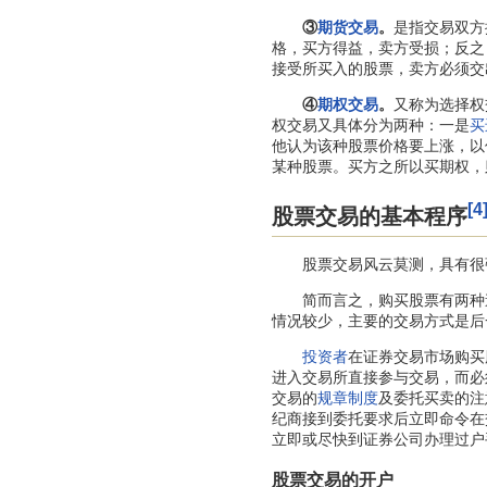
③
期货交易
。
是指交易双方
格，买方得益，卖方受损；反之
接受所买入的股票，卖方必须交
④
期权交易
。
又称为选择权
权交易又具体分为两种：一是
买
他认为该种股票价格要上涨，以
某种股票。买方之所以买期权，
[4
股票交易的基本程序
股票交易风云莫测，具有很强
简而言之，购买股票有两种途
情况较少，主要的交易方式是后
投资者
在证券交易市场购买
进入交易所直接参与交易，而必
交易的
规章制度
及委托买卖的注
纪商接到委托要求后立即命令在
立即或尽快到证券公司办理过户
股票交易的开户