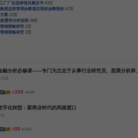
工厂厂址选择项目建议书
43页
集团总部管理诊断项目现状诊断报告
67页
方案
22页
系统需求分析说明
59页
营销策略研究
2页
营销策略研究
2页
金融分析必修课——专门为立志于从事行业研究员、股票分析师
陈光磊
399
699
¥
¥
数字化转型：新商业时代的风陵渡口
高竞
99
199
¥
¥