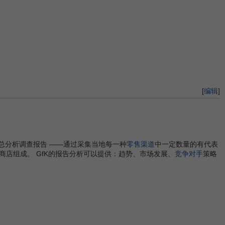
[
编辑
]
总分析调查报告 ——通过采集当地每一种
零售渠道
中一定数量的有代表
商店组成。 GfK的报告分析可以提供：趋势、市场发展、
竞争对手
策略