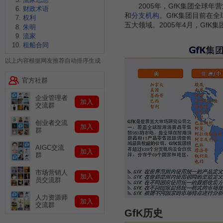
2005年，GfK集团全球年营
财政术语
和
分支机构
。GfK集团目前在
权利
五大领域。2005年4月，GfK集
朱明
流家
租船合同
以上内容根据网友推荐自动排序生成
官方社群
企业管理者
加入
交流群
创业者交流
加入
群
AIGC交流
加入
群
市场营销人
加入
员交流群
人力资源师
加入
交流群
GfK历史