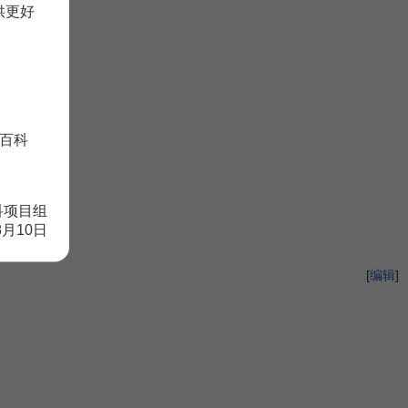
供更好
百科
科项目组
8月10日
[
编辑
]