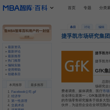
首页
专题
分类
条目
讨论
编辑
捷孚凯市场研究集团
最新资讯
最新评论
捷孚凯市
最新推荐
热门推荐
捷孚凯市
编辑实验
使用帮助
GfK
创建条目
总部位于
本周推荐
最多推荐
场研究企
费者调查、媒体调查、医疗
市场
Facebook公司.gif
在全球位居第一，GfK集团率
经济学
的市场零售研究服务于很多大型
第一性原理
伙伴，为这些企业在全球范围内
交易术语
流家思想