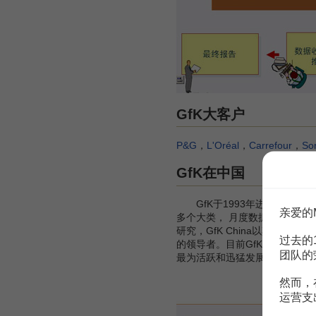
GfK大客户
P&G
，
L'Oréal
，
Carrefour
，
So
GfK在中国
GfK于1993年进入中国市
亲爱的
多个大类， 月度数据报告已经
研究，GfK China以其长
过去的
的领导者。目前GfK China与
团队的
最为活跃和迅猛发展的中国市场
然而，
运营支