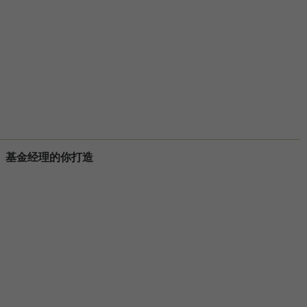
、基金经理的你打造