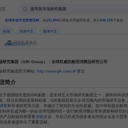
索引
全球专业中文经管百科
，由
121,994
位网友共同编写而成，共计
436,155
个条目
收藏
简体中文
繁体中文
用手机看条目
场研究集团（GfK Group）：全球权威的耐用消费品研究公司
场研究集团官方网站:
http://www.gfk.com/
英文
集团简介
德国纽伦堡的GfK集团，是全球五大市场研究集团之一，拥有80年的
业。经过长期的发展和积累，GfK集团目前在全球范围内的市场研究业务
调查
和专项研究等方面，并确立了绝对的专业性权威。其中特别是在耐用消
先作到并且成为唯一的在全球范围内统一进行耐用消费品零售调查和研究的企
的产品制造商和零售
连锁
企业，并且已经成为很多著名跨国企业及大型零
的业务推进作出了重要贡献。