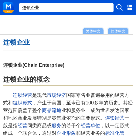
繁体中文
简体中文
连锁企业
连锁企业(Chain Enterprise)
连锁企业的概念
连锁经营
是现代
市场经济
国家零售业普遍采用的经营方
式和
组织形式
，产生于美国，至今己有100多年的历史。其经
营范围覆盖了整个
商品流通
业和服务业，成为世界发达国家
和地区商业发展特别是零售业依托的主要形式。
连锁经营
一
般是指
经营
同类商品或
服务
的若干个
经营单位
，以一定形式
组成一个联合体，通过对
企业形象
和经营业务的
标准化管