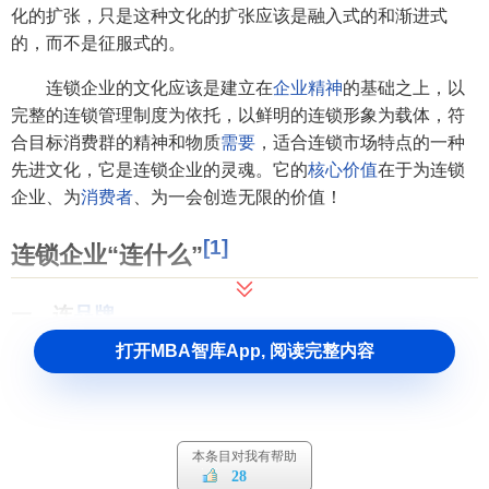
化的扩张，只是这种文化的扩张应该是融入式的和渐进式
的，而不是征服式的。
连锁企业的文化应该是建立在
企业精神
的基础之上，以
完整的连锁管理制度为依托，以鲜明的连锁形象为载体，符
合目标消费群的精神和物质
需要
，适合连锁市场特点的一种
先进文化，它是连锁企业的灵魂。它的
核心价值
在于为连锁
企业、为
消费者
、为一会创造无限的价值！
[1]
连锁企业“连什么”
一、连
品牌
打开MBA智库App, 阅读完整内容
品牌
可以说是连锁企业的生命，它可是说是连锁企业服
务和
质量
的
保证
。连锁企业之所以能够得到持续快速的发
展，一定程度上也是连锁企业的
品牌效应
在不断放大的过
程。
本条目对我有帮助
28