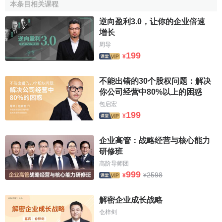
本条目相关课程
不同的细分市场都会遭遇不同的
竞争对手
，只有明确的、具
逆向盈利3.0，让你的企业倍速
有
竞争优势
的
战略定位
才可以奠定品牌
可持续成长
的基础。
增长
品牌扩张
周导
199
¥
在给自己的品牌予以定位以后，在发展分部或者是
加盟
商
的过程中，就应该是选择相同的（相似的）目标市场，减
不能出错的30个股权问题：解决
少分店之间的差异，这样，就不至于使自己的品牌的定位发
你公司经营中80%以上的困惑
生错位。因为分部或者加盟尚的经营可以增强品牌定位和价
包启宏
值，也可能因不慎的行为而导致品牌受损。 由于各个分部或
199
¥
者是
加盟商
因其处的位置不同，当地的生活习惯和
消费习惯
也会有所不同，这就给连锁品牌的扩张带来了一定的难度，
企业高管：战略经营与核心能力
这就更需要加强对品牌扩张的
管理
，慎重扩张。
研修班
高阶导师团
品牌管理
999
2598
¥
¥
品牌管理体现在统一的店面设计、统一的服务流程、统
解密企业成长战略
一的产品品质和
价格
之中。其主要内容包括：关注到
品牌价
仓梓剑
值
的认定，作为收取加盟权利金的依据之一；建立品牌贡献