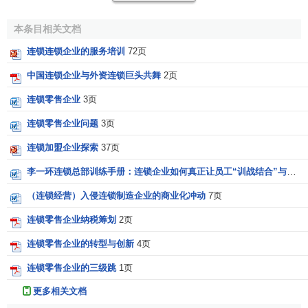
因此，作为一个连锁企业而言，品牌连锁就显得尤为重
要，甚至于应该把它摆在一比较中心的位置。
本条目相关文档
如何进行品牌连锁
连锁连锁企业的服务培训
72页
品牌定位
中国连锁企业与外资连锁巨头共舞
2页
“
定位
”一词是由美国人
艾·里斯
和
杰克·特劳特
在1972年在
连锁零售企业
3页
《广告时代》
首先提出并加以推广应用的。里斯和
特劳特
认
连锁零售企业问题
3页
为，
定位
是针对现有
产品
的
创造性
的思维活动，是指要针对
连锁加盟企业探索
37页
潜在顾客
的心理采取行动。这就是说，要将
产品定位
在潜在
顾客的心中。该
战略
无论对于连锁
组织
还是其他发展形式的
李一环连锁总部训练手册：连锁企业如何真正让员工“训战结合”与连锁企业培训中心
企业均适用。 品牌定位的核心是STP，即
细分市场
（连锁经营）入侵连锁制造企业的商业化冲动
7页
（Segmenting）、选择
目标市场
（Targeting）和具体定位
（Positioning）。无论是和教育、饮食、百货、美容等等有
连锁零售企业纳税筹划
2页
关的连锁组织都需要确定优先确定所在行业的细分市场特
连锁零售企业的转型与创新
4页
性，并从细分市场的归类中得到组织的目标市场定位，连锁
连锁零售企业的三级跳
1页
店的目标市场确定可以最终导向性的确定其店址的设立，只
有正确的选择
目标市场
才可能按照定位要求得到最大化的收
更多相关文档
益。连锁企业们在创立初期就明白的是：组织资源有限，在