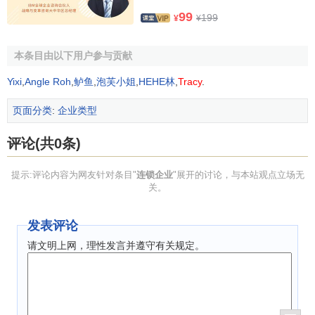
的KPI（品牌指标体系），监督销售终端在品牌方面的贡献或
99
199
¥
¥
损害。
本条目由以下用户参与贡献
二、连标准
Yixi
,
Angle Roh
,
鲈鱼
,
泡芙小姐
,
HEHE林
,
Tracy
.
标准化可以说也是连锁企业的一个特性。在连锁企业
中，标准化是保障企业进行低成本营运的基本原则，是
配送
页面分类
:
企业类型
中心
和采购职能部门大规模高效运作的前提，这与
战略目标
评论(共0条)
的唯一化和明确化紧密相关。而且，连锁经营想要系统管理
下属分部和加盟商，需要更加简单的方式和更短的途径，需
提示:评论内容为网友针对条目"
连锁企业
"展开的讨论，与本站观点立场无
要更加简单的程序完成复杂的问题，无疑，标准化是个好办
关。
法。连锁企业之所以叫连锁，就是因为企业的标准具有可复
制性。
发表评论
标准化的内容
请文明上网，理性发言并遵守有关规定。
店铺标准化
无论企业如何扩张，都必须制定自己的主营业态，并且