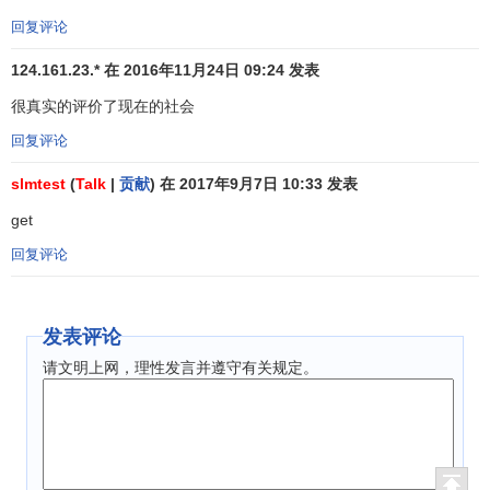
（6）指导用人单位选择招聘办法，确定用人条件和标
回复评论
准；
124.161.23.* 在 2016年11月24日 09:24 发表
（7）对从事个体劳动和开办
私营企业
的劳动者，提供开
业和生产
经营
方面的咨询服务；
很真实的评价了现在的社会
回复评论
（8）对就业训练机构的培训方向、训练规模和专业设置
等，提供导向；
slmtest
(
Talk
|
贡献
) 在 2017年9月7日 10:33 发表
get
（9）对在校学生的职业指导工作，提供咨询和服务。
回复评论
职业指导的技术与方法
职业指导作为一门应用性很强的新兴学科，涉及领域宽
发表评论
泛，有其特有的理论体系、工作规律和专业化的方法。目
请文明上网，理性发言并遵守有关规定。
前，全国各地在实践中探索出职业指导工作的技术与方法多
种多样，经常运用的技术与方法简要介绍以下五种：
一、要建立良好的咨询关系