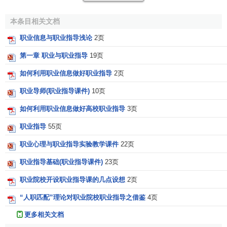
服务业
和信息业的兴起，引起了社会就业结构的变化，从而
导致职业结构的变化，客观上出现了对职业指导的要求。
本条目相关文档
第二，从职业指导的产生来看，以
市场
为基础配置
人力
职业信息与职业指导浅论
2页
资源
的
运行机制
是职业指导产生和发展的内在动力。
第一章 职业与职业指导
19页
我国的
市场经济
发育，使劳动力要素状况开始影响就业
如何利用职业信息做好职业指导
2页
竞争与聘用竞争，从而
激励
就业者注重职业的选择和岗位需
职业导师(职业指导课件)
10页
要的变化并不断提高自己的职业技术素质和市场应变能力，
扩大自己的就业适应面而增加就业机会。因此，职业指导在
如何利用职业信息做好高校职业指导
3页
个人生活历程中的作用将日益明显。
职业指导
55页
第三，社会科技化、
信息化
发展导致的职业更新与流动
职业心理与职业指导实验教学课件
22页
性增强，是开展职业指导的又一个推动力。
职业指导基础(职业指导课件)
23页
职业更换与流动渠道是否畅通取决于与市场经济体制相
职业院校开设职业指导课的几点设想
2页
配套的就业、用工、
培训
和
工资制度
等的完善。从80年代
“人职匹配”理论对职业院校职业指导之借鉴
4页
起，我国政府陆续在经济体制改革中发布了一系列的劳动就
业制度、人事制度以及工资制度改革方案，旨在改变传统计
更多相关文档
划体制下由国家劳动部门统包统分的人事制度，如实行劳动