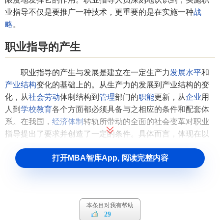
业指导不仅是要推广一种技术，更重要的是在实施一种
战
略
。
职业指导的产生
职业指导的产生与发展是建立在一定生产力
发展水平
和
产业结构
变化的基础上的。从生产力的发展到产业结构的变
化，从
社会劳动
体制结构到
管理
部门的
职能
更新，从
企业
用
人到
学校教育
各个方面都必须具备与之相应的条件和配套体
系。在我国，
经济体制
转轨所带动的全面的社会变革对职业
指导提出了要求并创造了一定的条件。具体而言，体现在以
下几个方面。
打开MBA智库App, 阅读完整内容
首先，职业指导是
工业化
发展到一定程度的产物。
在我国，改革开放以来，生产力水平有了较大的提高，
工业化进程日渐加快，社会的产业结构正发生着显著的变
本条目对我有帮助
化，即劳动力人口正在从第一、二
产业
向三、四产业转变，
29