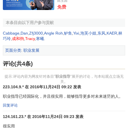
职业指导工作的内容
陈玉国
免费
根据原劳动部印发的《职业指导办法》（劳部发
本条目由以下用户参与贡献
【1994】434号）第6条规定，职业指导工作包括以下内容：
Cabbage
,
Dan
,
Zfj3000
,
Angle Roh
,
鲈鱼
,
Yixi
,
泡芙小姐
,
东风
,
KAER
,
林
（1）调查分析社会职业变动趋势和
劳动力市场
供求状
巧玲
,
成和驹
,
Tracy
,
寒曦
.
况；
页面分类
:
职业发展
（2）开展对劳动者个人素质和特点的测试,并对其
职业
能力
进行评价；
评论(共4条)
（3）帮助劳动者了解职业状况，掌握求职方法，确定择
提示:评论内容为网友针对条目"
职业指导
"展开的讨论，与本站观点立场无
业方向，增强择业能力；
关。
223.104.9.* 在 2016年11月24日 09:22 发表
（4）向劳动者提出培训建议，并负责向就业训练机构推
职业指导已经国际化，并且很实用，能够指导更多对未来迷茫的人。
荐；
回复评论
（5）对妇女、残疾人、少数民族人员及退出现役的军人
124.161.23.* 在 2016年11月24日 09:23 发表
等特殊
群体
提供专门的职业指导服务；
很实用