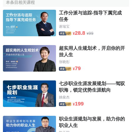
本条目相关课程
合同制，建立国家
公务员
制，兴建
人才市场
，扩大企业用人
工作分派与追踪-指导下属完成
自主权，增强高校毕业生择业自主权等，为实现个人择业与
任务
岗位择人的双向选择创造了一定的社会条件。
谢瑞宝
28.8
99
第四，教育的发展在职业指导中的作用日益突出。
¥
¥
在工业发达国家里，科学知识及其应用成为
经济
和生产
超实用人生规划术，开启你的开
力发展的重要支往，由于系统的科学知识在职业劳动中所起
挂人生
的作用越来越大，个人要适应职业劳动的
需要
必须借助于系
张晓彤
统地学校教育。面对着工业化生产条件下日益多样和复杂的
79
¥
社会职业，学校教育开始发挥选择、分配社会成员职业的作
用。教育资历的高低，可以影响个人不同的职业层次，学校
七步职业生涯发展规划——驾驭
与专业的选择，可以规定个人职业选择的范围，正如日本学
职海，锁定优势生涯航向
者所概述的那样"现代学校作为实施广义
职业教育
以及适应职
姚俊杰
199
业制度需要选拔人才的最有力的社会机构，发挥着它的功
¥
能"。在工业化程度较高的国家都十分注重通过学校发挥职业
职业生涯规划与发展，助力你的
指导教育的作用。
职业人生