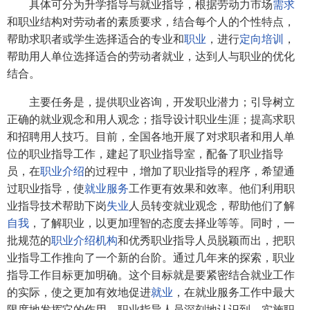
具体可分为升学指导与就业指导，根据劳动力市场
需求
和职业结构对劳动者的素质要求，结合每个人的个性特点，
帮助求职者或学生选择适合的专业和
职业
，进行
定向培训
，
帮助用人单位选择适合的劳动者就业，达到人与职业的优化
结合。
主要任务是，提供职业咨询，开发职业潜力；引导树立
正确的就业观念和用人观念；指导设计职业生涯；提高求职
和招聘用人技巧。目前，全国各地开展了对求职者和用人单
位的职业指导工作，建起了职业指导室，配备了职业指导
员，在
职业介绍
的过程中，增加了职业指导的程序，希望通
过职业指导，使
就业服务
工作更有效果和效率。他们利用职
业指导技术帮助下岗
失业
人员转变就业观念，帮助他们了解
自我
，了解职业，以更加理智的态度去择业等等。同时，一
批规范的
职业介绍机构
和优秀职业指导人员脱颖而出，把职
业指导工作推向了一个新的台阶。通过几年来的探索，职业
指导工作目标更加明确。这个目标就是要紧密结合就业工作
的实际，使之更加有效地促进
就业
，在就业服务工作中最大
限度地发挥它的作用。职业指导人员深刻地认识到，实施职