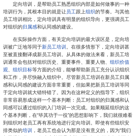
定向培训，是帮助员工熟悉组织内部是如何做事的一种
培训行为，其根本目的就是让
员工
跟上
组织
的节奏。与其他
员工培训相比，定向培训具有明显的组织导向，更强调员工
对组织的
归属感
和认同感的建设。
在实际操作方面，有关定向培训的最大误区是，定向培
训被广泛地等同于
新员工培训
。在很多情形下，定向培训甚
至被直接翻译成新员工培训。从具体的做法来看，新员工培
训通常会包括对组织历史、重要事件、重要人物、
组织价值
观
、
组织目标
等方面的介绍，能够帮助新员工充分认识组织
和工作，并尽快融入组织中。尽管新员工培训在新员工归属
感和认同感的建设方面非常重要，但如果把新员工培训等同
于定向培训就大错特错了。因为在这种定义的指导下，组织
非常容易形成这样一个基本判断：员工对组织的归属感和认
同感可以通过组织的入门培训一次完成。如果顺延组织的这
个基本判断，在“毕其功于一役”的思想影响下，我们就很难看
到组织对老员工再有系统地进行定向培训。即使有些组织安
排类似的
培训
，老员工也会认为那是没有意义的，因为“我们