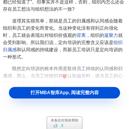
都已经知道了”。但事实并不是这样，否则，组织内怎么还会
存在员工想法与组织想法的不一致?
道理其实很简单，那就是员工的归属感和认同感会随着
组织和员工的变化而变化。当这种变化没有得到正向强化
时，员工就会表现出对组织价值观的
背离
，组织的
凝聚力
就
会受到影响。所以我们说，定向培训的完整含义应该是
组织
归属感
和认同感的持续建设，而新员工培训只是定向培训的
一种形式。
既然定向培训的根本作用是取得员工持续的认同感和归
属感，那么，当员工对组织存在认知
偏差
时，或当员工的心
理存在不应该的脱轨时，组织都
需要
有针对性地对员工进行
定向培训，从而使员工回到组织的既定路线上来。当从这个
打开MBA智库App, 阅读完整内容
层面来认识定向培训时，我们就不难发现定向培训一定是
员
工激励
、
职业发展
和组织成长等战略行为的关键微观基础。
本条目对我有帮助
3