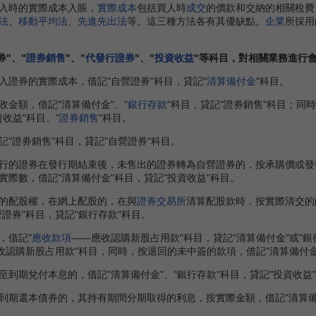
入時的實際成本入賬，
實際成本
包括買人時
成交
的價款和交納的相關稅費
法
、
移動平均法
、
先進先出法
等。這三種方法各有其優缺點。
企業
所採用
"、"
證券銷售
"、"
代發行證券
"、"
投資收益
"等科目，對相關業務進行
入證券的實際成本，借記"自營證券"科目，貸記"
清算備付金
"科目。
額，借記"清算備付金"、"
銀行存款
"科目，貸記"證券銷售"科目；同
資收益"科目、"
證券銷售
"科目。
證券銷售"科目，貸記"自營證券"科目。
行的證券在發行期結束後，未售出的證券轉為自營證券的，按承購價或發行
實際數，借記"清算備付金"科目，貸記"投資收益"科目。
配股權，在網上配股的，在與
證券交易所
清算配股款時，按實際清交的
證券"科目，貸記"銀行存款"科目。
借記"
應收款項
——應收認購新股占用款"科目，貸記"清算備付金"或"銀
收認購新股占用款"科目，同時，按退回的未中簽的款項，借記"清算備付金
期兌付本息的，借記"清算備付金"、"銀行存款"科目，貸記"投資收益"
還本債券的，其持有期間分期取得的利息，按實際金額，借記"清算備付金