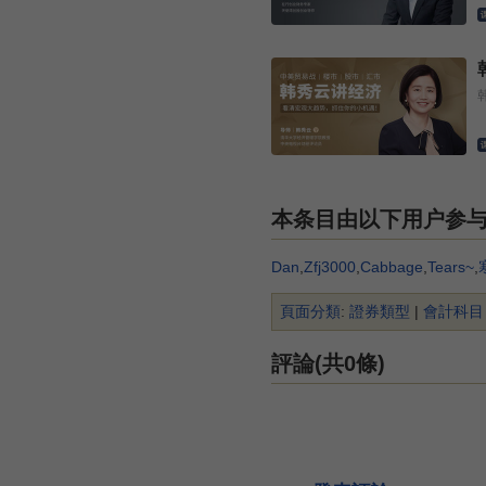
本条目由以下用户参
Dan
,
Zfj3000
,
Cabbage
,
Tears~
,
頁面分類
:
證券類型
|
會計科目
評論(共0條)