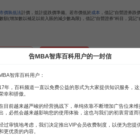
市價孰低法
計價，並計提跌價準備。若市價低於
成本
，借記"自營證券跌
額(增加數以補足以前入賬的減少數為限)，借記"自營證券"科目，貸記"
赏
MBA智库APP
告MBA智库百科用户的一封信
。
需要補充新內容或修改錯誤內容，請
編輯條目
或
投訴舉報
MBA智库百科用户：
17年，百科频道一直以免费公益的形式为大家提供知识服务，这
荣幸和骄傲。
管理辦法
7頁
務管理辦法
5頁
在目前越来越严峻的经营挑战下，单纯依靠不断增加广告位来维
出，必然会越来越影响您的使用体验，这也与我们的初衷背道而
5頁
“經紀＋自營”高風險樣本
3頁
经过审慎地考虑，我们决定推出VIP会员收费制度，以便为您提
及防範
12頁
業務
29頁
和更优质的内容。
證券業務的審查
2頁