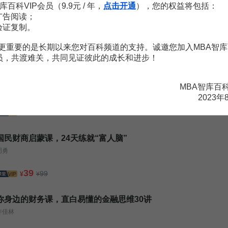
務管理辦法
5頁
库百科VIP会员（9.9元 / 年，
点击开通
），您的权益将包括：
務管理辦法
7頁
广告阅读；
验证复制。
更重要的是长期以来您对百科频道的支持。诚邀您加入MBA智库
会员，共渡难关，共同见证彼此的成长和进步！
PPP（政企合作）实战六堂课，挖掘市场商机
MBA智库百
王守清教授
2023年
998
¥
国民财商启蒙课，24天练就“富人脑”
周勇
39
99
¥
¥
你身边的财务课，直白易懂的金融思维30讲
许佳林