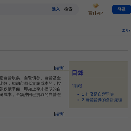
登录
百科VIP
工具▼
[
編輯
]
目錄
括自營股票、自營債券、自營基金
比較，如總市價低於總成本的，按
[
隱藏
]
券跌價準備，即如上季末提取的自
1
什麼是自營證券
總成本，全額沖回已提取的自營證
2
自營證券的會計處理
[
編輯
]