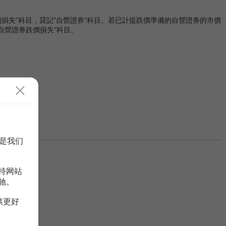
價損失"科目，貸記"自營證券"科目。若已計提跌價準備的自營證券的市價
自營證券跌價損失"科目。
是我们
持网站
驰。
供更好