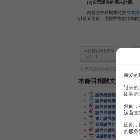
(3)自營證券的期末計價。
自營證券在期末時按
成本與
以後又恢復，應按照恢復增加的數
本條目對我有幫助
1
如果您認為本條目還有待完善，
亲爱的
本條目相關文檔
过去的
团队的
證券經營構證券自營業務
證券營運機構證券自營業
然而，
證券自營業務
66頁
运营支
證券自營業務課程培訓
6
東北證券救贖——弱市下
因此，
我國證券自營業務的風險
證券自營和客戶資產管理
的服务
淺議對證券公司違規自營