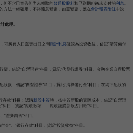
，但不含已宣告但尚未領取的
普通股
股利
和已到期但尚未支付的
利息
。
的方法一經確定，不得隨意變更，如需變更，應在
會計報表附註
中說
會計處理。
時，可將買入日至賣出日之間
應計利息
確認為投資收益，借記"清算備付
價，借記"自營證券"科目，貸記"代發行證券"科目。金融企業自營股票
配股款，借記"自營證券"科目，貸記"清算備付金"科目；在網下配股的，
行存款"科目；認購
新股中簽
時，按中簽新股的實際成本，借記"自營證
"科目，貸記"應收款項——應收認購新股占用款"科目。
、"證券銷售"科目。
"、"銀行存款"科目，貸記"投資收益"科目。