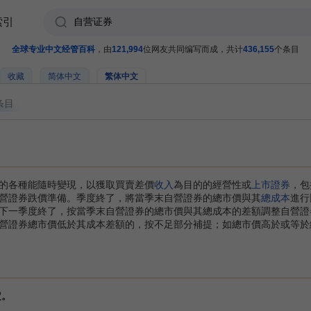
索引
全球专业中文经管百科
，由
121,994
位网友共同编写而成，共计
436,155
个条目
收藏
简体中文
繁体中文
条目
的各種能隨時變現，以獲取買賣差價
收入
為目的的經營性或
上市證券
，包
營證券跌價準備。季度終了，將當季末自營證券的總市價與其
總成本
進行
下一季度終了，按當季末自營證券的總市價與其總成本的差額調整自營證
營證券總市價低於其成本差額的，按不足部分補提；如總市價高於或等於
定。