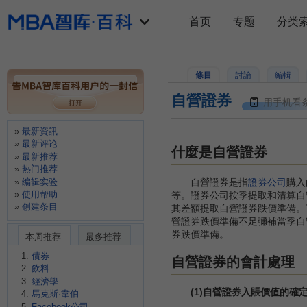
首页
专题
分类
條目
討論
編輯
自營證券
用手机看
最新資訊
最新评论
什麼是自營證券
最新推荐
热门推荐
编辑实验
自營證券是指
證券公司
購入
使用帮助
等。證券公司按季提取和清算自
创建条目
其差額提取自營證券跌價準備。
營證券跌價準備不足彌補當季自
券跌價準備。
本周推荐
最多推荐
債券
自營證券的會計處理
飲料
經濟學
(1)自營證券入賬價值的確
馬克斯·韋伯
Facebook公司