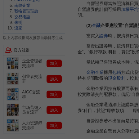
自營證券應當按照清算日買
南韓企業
自營證券的計價可採用
加權平均
戰略管理理論
明。
交易術語
朱明
(2)
金融
企業應設置"自營證券
流家
當買入
證券
時，按清算日買
以上内容根据网友推荐自动排序生成
當賣出證券時，按清算日實收金
官方社群
金"、"銀行存款"科目，貸記"投
企业管理者
當結轉已售證券成本時，借記"
加入
交流群
金融企業
採用
包銷
方式代發
创业者交流
持有期間取得的
現金股利
，按其
加入
群
金融企業因持有股票而享有的
AIGC交流
按實際清交的配股款，借記"自營
加入
群
金融企業通過網上認購新股，
市场营销人
加入
券"科目，貸記"應收款項——應
员交流群
自營證券若不出售而是持有至到
人力资源师
加入
交流群
金融企業自營買入分期付息到期