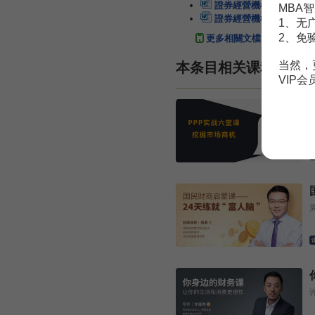
證券經營機構證券自營業
MBA智
證券經營機構證券自營業
1、无
2、免
更多相關文檔
当然，
本条目相关课程
VIP