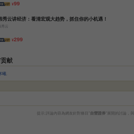
99
¥
韩秀云讲经济：看清宏观大趋势，抓住你的小机遇！
韩秀云
299
¥
与贡献
寒曦
.
提示:評論內容為網友針對條目"
自營證券
"展開的討論，