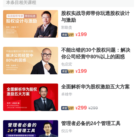
股權式戰略聯盟的風險
本条目相关课程
股权实战导师带你玩透股权设计
股權式戰略聯盟一般被認為是
知識轉移
的沃土。很多公
与激励
司選擇股權式戰略聯盟的動機之一就是獲取合作伙伴的先進
郭勤贵
199
知識和技術。
¥
當合作伙伴在聯盟中合作以後,就會暴露自己潛在的知
不能出错的30个股权问题：解决
識、技術和其它有價值的資源。因此一些合作伙伴會由於選
你公司经营中80%以上的困惑
擇股權式的戰略聯盟結構模式而失去了對其核心競爭力的控
包启宏
制。在某些戰略聯盟中,當一方從其合作伙伴那裡獲得了所需
199
¥
要的知識、技術後就會突然地結束聯盟。
全面解析华为股权激励五大方案
從這種意義上說,建立股權式戰略聯盟將會使公司暴露在
卓雄华
很高的合作風險之下。而且,當一個公司越難保護其有價值的
技術資源
和
管理資源
的時候,建立股權式戰略聯盟就會產生越
299
299
¥
¥
大的合作風險。同時,選擇股權式戰略聯盟也意味著顯著的增
加了績效風險：
管理者必备的24个管理工具
倪云华
首先,建立股權式戰略聯盟需要直接投資來獲得一定量的