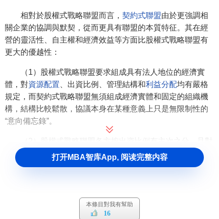
相對於股權式戰略聯盟而言，
契約式聯盟
由於更強調相
關企業的協調與默契，從而更具有聯盟的本質特征。其在經
營的靈活性、自主權和經濟效益等方面比股權式戰略聯盟有
更大的優越性：
（1）股權式戰略聯盟要求組成具有法人地位的經濟實
體，對
資源配置
、出資比例、管理結構和
利益分配
均有嚴格
規定，而契約式戰略聯盟無須組成經濟實體和固定的組織機
構，結構比較鬆散，協議本身在某種意義上只是無限制性的
“意向備忘錄”。
（2）股權式戰略聯盟各方按出資比例有主次之分，且對
各方的資金、技術水平、
市場規模
、
人員配備
等有明確規
打开MBA智库App, 阅读完整内容
定，股權大小決定發言權的大小；而契約式戰略聯盟各方一
般都處於平等和相互依賴的地位，相對保持經營上的獨立
性。
本條目對我有幫助
（3）在利益分配上，股權式戰略聯盟按出資比例分成，
16