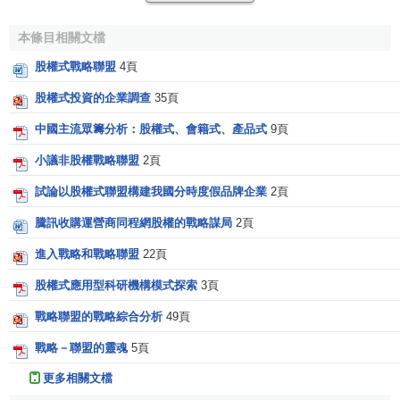
合資各方的利益體現在最後的分配上，而契約式戰略聯盟中
各方可以根據自己的情況，在各自承擔的工作環節上進行經
本條目相關文檔
營活動，取得自己的利益。
股權式戰略聯盟
4頁
（4）股權式戰略聯盟的初始投入較大，
轉置成本
較高，
股權式投資的企業調查
35頁
難撤離，靈活性差，風險大，政府的政策限制也很嚴格，而
中國主流眾籌分析：股權式、會籍式、產品式
9頁
契約式戰略聯盟則可避開這些問題。
小議非股權戰略聯盟
2頁
與此同時，股權式戰略聯盟有利於擴大企業的資金實
力，並通過部分“擁有”對方的形式，增強雙方的信任感和責任
試論以股權式聯盟構建我國分時度假品牌企業
2頁
感，合作更能持久；契約式戰略聯盟的先天不足則在於，企
騰訊收購運營商同程網股權的戰略謀局
2頁
業對聯盟的控制能力差，鬆散的組織缺乏穩定性和長遠利
進入戰略和戰略聯盟
22頁
益，聯盟內成員之間的溝通不充分，
組織效率
低下等。當聯
盟所實現的局部結合不能解決很多問題、企業參與聯盟合作
股權式應用型科研機構模式探索
3頁
的部分和未參與聯盟的部分沒有明確的界限時，契約式就轉
戰略聯盟的戰略綜合分析
49頁
化為股權式。股權式聯盟中常見一方收購另一方的情形，“這
並不意味著聯盟失敗了，聯盟可能是很成功的，只是參與聯
戰略－聯盟的靈魂
5頁
盟各方的
戰略目標
出現了差異”。
更多相關文檔