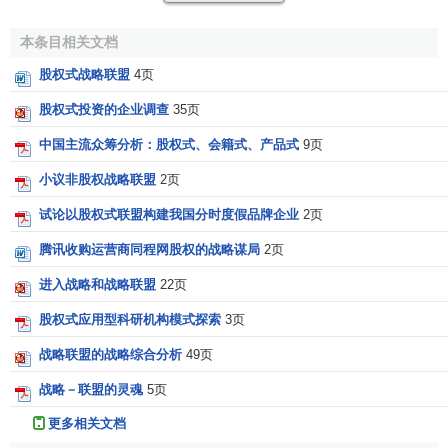
合资各方的利益体现在最后的分配上，而契约式战略联盟中
各方可以根据自己的情况，在各自承担的工作环节上进行经
本条目相关文档
营活动，取得自己的利益。
股权式战略联盟
4页
（4）股权式战略联盟的初始投入较大，
转置成本
较高，
股权式投资的企业调查
35页
难撤离，灵活性差，风险大，政府的政策限制也很严格，而
中国主流众筹分析：股权式、会籍式、产品式
9页
契约式战略联盟则可避开这些问题。
小议非股权战略联盟
2页
与此同时，股权式战略联盟有利于扩大企业的资金实
力，并通过部分“拥有”对方的形式，增强双方的信任感和责任
试论以股权式联盟构建我国分时度假品牌企业
2页
感，合作更能持久；契约式战略联盟的先天不足则在于，企
腾讯收购运营商同程网股权的战略谋局
2页
业对联盟的控制能力差，松散的组织缺乏稳定性和长远利
进入战略和战略联盟
22页
益，联盟内成员之间的沟通不充分，
组织效率
低下等。当联
盟所实现的局部结合不能解决很多问题、企业参与联盟合作
股权式应用型科研机构模式探索
3页
的部分和未参与联盟的部分没有明确的界限时，契约式就转
战略联盟的战略综合分析
49页
化为股权式。股权式联盟中常见一方收购另一方的情形，“这
并不意味着联盟失败了，联盟可能是很成功的，只是参与联
战略－联盟的灵魂
5页
盟各方的
战略目标
出现了差异”。
更多相关文档