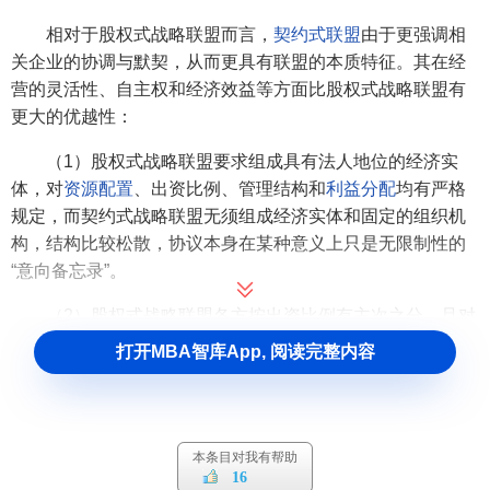
相对于股权式战略联盟而言，
契约式联盟
由于更强调相
关企业的协调与默契，从而更具有联盟的本质特征。其在经
营的灵活性、自主权和经济效益等方面比股权式战略联盟有
更大的优越性：
（1）股权式战略联盟要求组成具有法人地位的经济实
体，对
资源配置
、出资比例、管理结构和
利益分配
均有严格
规定，而契约式战略联盟无须组成经济实体和固定的组织机
构，结构比较松散，协议本身在某种意义上只是无限制性的
“意向备忘录”。
（2）股权式战略联盟各方按出资比例有主次之分，且对
各方的资金、技术水平、
市场规模
、
人员配备
等有明确规
打开MBA智库App, 阅读完整内容
定，股权大小决定发言权的大小；而契约式战略联盟各方一
般都处于平等和相互依赖的地位，相对保持经营上的独立
性。
本条目对我有帮助
（3）在利益分配上，股权式战略联盟按出资比例分成，
16