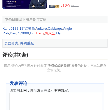
股权
。因为投入的资金需要回报,所以股权式战略联盟具有更
129
199
¥
¥
高的绩效风险。
本条目由以下用户参与贡献
其次,因为公司在联盟中拥有股权,所以,如果联盟失败,投
入的资金将化为乌有:如果联盟终止,则需将其转卖。又由于合
Kane0135
,
18°@鷺島
,
Vulture
,
Cabbage
,
Angle
作伙伴都深深扎根于股权式战略联盟中,所以公司想要从联盟
Roh
,
Dan
,
Zfj3000
,
Lin
,
Tracy
,
陶朱公
,
Llyn
.
中脱离出来也是一个非常困难和漫长的过程,有很高的
退出成
页面分类
:
并购重组
本
。
评论(共0条)
第三,股权式战略联盟较高的绩效风险还来自于其较高的
控制成本
。因为共同拥有股权不仅使公司战略的灵活性降低,
提示:评论内容为网友针对条目"
股权式战略联盟
"展开的讨论，与本站观点
而且,可能由于
组织文化
方面的差异,使得联盟公司之间决策的
立场无关。
联合制定和实施也更加困难。最后股权式战略联盟之中因各
合作伙伴都拥有联盟一定数量的股权,因此降低了联盟各方自
发表评论
身决策的灵活性。总之,与非股权式战略联盟相比,股权式战略
请文明上网，理性发言并遵守有关规定。
联盟不能有效的防范合作风险和绩效风险。
与股权式战略联盟相比,非股权式战略联盟能够更加有效
地控制绩效风险。因为非股权式战略联盟没有进行股权和所