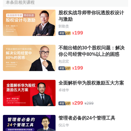
股权式战略联盟的风险
本条目相关课程
股权实战导师带你玩透股权设计
股权式战略联盟一般被认为是
知识转移
的沃土。很多公
与激励
司选择股权式战略联盟的动机之一就是获取合作伙伴的先进
郭勤贵
199
知识和技术。
¥
当合作伙伴在联盟中合作以后,就会暴露自己潜在的知
不能出错的30个股权问题：解决
识、技术和其它有价值的资源。因此一些合作伙伴会由于选
你公司经营中80%以上的困惑
择股权式的战略联盟结构模式而失去了对其核心竞争力的控
包启宏
制。在某些战略联盟中,当一方从其合作伙伴那里获得了所需
199
¥
要的知识、技术后就会突然地结束联盟。
全面解析华为股权激励五大方案
从这种意义上说,建立股权式战略联盟将会使公司暴露在
卓雄华
很高的合作风险之下。而且,当一个公司越难保护其有价值的
技术资源
和
管理资源
的时候,建立股权式战略联盟就会产生越
299
299
¥
¥
大的合作风险。同时,选择股权式战略联盟也意味着显著的增
加了绩效风险：
管理者必备的24个管理工具
倪云华
首先,建立股权式战略联盟需要直接投资来获得一定量的