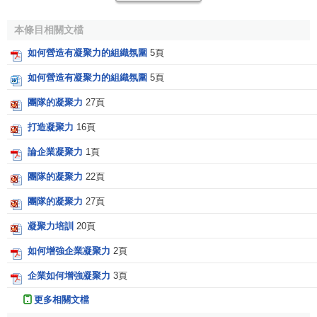
組織凝聚力 = 成員之間相互選擇的數目/組織中可能相互
本條目相關文檔
選擇的總數目
如何營造有凝聚力的組織氛圍
5頁
這個公式可用於實際測定。當然組織凝聚力的高低主要
如何營造有凝聚力的組織氛圍
5頁
還是受以下因素的影響：
團隊的凝聚力
27頁
1、成員的同質性。
組織的同質性即指組織成員之間的共
同點和相似性。例如，組織成員有共同的奮鬥目標、理想、
打造凝聚力
16頁
信念；相同的需要、動機、興趣與愛好；相同的 民族及文化
論企業凝聚力
1頁
背景；相似的
個性傾向性
及
個性心理特征
等都是組織的同質
團隊的凝聚力
22頁
性。一般來說，同質性有相互吸引的作用，同質性越高，組
織的凝聚力就越高。但是，有時組織成員之間工作性質相
團隊的凝聚力
27頁
同，
工作能力
和水平相當，彼此不服氣，可能出現嫉妒、“同
凝聚力培訓
20頁
行是冤家”等現象，這樣會破壞組織的凝聚力，造成組織內部
的不團結。
如何增強企業凝聚力
2頁
企業如何增強凝聚力
3頁
2、規模的大小。
組織存在的必要條件之一是組織成員間
的相互交往和相互影響。組織規模小，彼此作用與交往的機
更多相關文檔
會多，其凝聚力就強，但規模過小就會失去平衡，矛盾難以