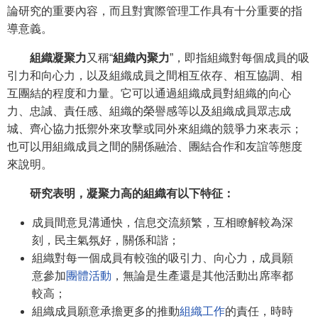
論研究的重要內容，而且對實際管理工作具有十分重要的指
導意義。
組織凝聚力
又稱“
組織內聚力
”，即指組織對每個成員的吸
引力和向心力，以及組織成員之間相互依存、相互協調、相
互團結的程度和力量。它可以通過組織成員對組織的向心
力、忠誠、責任感、組織的榮譽感等以及組織成員眾志成
城、齊心協力抵禦外來攻擊或同外來組織的競爭力來表示；
也可以用組織成員之間的關係融洽、團結合作和友誼等態度
來說明。
研究表明，凝聚力高的組織有以下特征：
成員間意見溝通快，信息交流頻繁，互相瞭解較為深
刻，民主氣氛好，關係和諧；
組織對每一個成員有較強的吸引力、向心力，成員願
意參加
團體活動
，無論是生產還是其他活動出席率都
較高；
組織成員願意承擔更多的推動
組織工作
的責任，時時