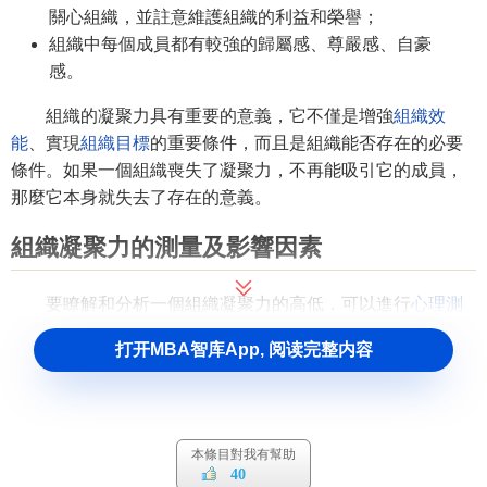
關心組織，並註意維護組織的利益和榮譽；
組織中每個成員都有較強的歸屬感、尊嚴感、自豪
感。
組織的凝聚力具有重要的意義，它不僅是增強
組織效
能
、實現
組織目標
的重要條件，而且是組織能否存在的必要
條件。如果一個組織喪失了凝聚力，不再能吸引它的成員，
那麼它本身就失去了存在的意義。
組織凝聚力的測量及影響因素
要瞭解和分析一個組織凝聚力的高低，可以進行
心理測
量
。測量凝聚力有多種方法。例如，可以請組織每一個成員
打开MBA智库App, 阅读完整内容
評定自己對其他成員的感情，然後把這些評定彙總在一起；
也可以讓組織成員評價整個組織或他們的歸屬感。其中，測
定組織中人際關係的
社會測量法
是測定組織凝聚力的一種主
要方法。此外，心理學家多伊奇曾提出 一個計算凝聚力的公
本條目對我有幫助
式：
40