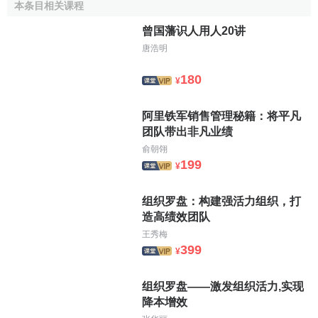
本条目相关课程
調解
；相反，
組織規模
過大，容易出現意見分歧，信息交流
曾国藩识人用人20讲
不暢，就不可能有高度的凝聚力。因此，只有適當規模的組
唐浩明
織可以增強凝聚力。
180
3、外部影響。
一個組織與外界相對隔離、孤立，這個組
¥
織的凝聚力就比較高。如若外部存在壓力，則壓力越大，凝
阿里铁军销售管理秘籍：将平凡
聚力就越高。例如，一個國家民族矛盾尖銳，受 到外來侵犯
团队带出非凡业绩
時，階級矛盾便趨於緩和，會出現團結起來一致對外的局
俞朝翎
面；一個企業面臨激烈競爭的威脅，為了在競爭中求得的生
199
¥
存和發展，也需要團結一致，齊心協 力，增強組織的凝聚
力。
组织罗盘：构建强活力组织，打
4、成員對組織的依賴性。
個人參加某組織是因為他覺得
造高绩效团队
該組織能滿足其
經濟
、政治、心理需求。因此，一個能滿足
王秀梅
399
其成員個人重大需求的組織，對成員才有巨大的吸引力，其
¥
凝聚力才高。
组织罗盘——激发组织活力,实现
5、組織的地位。
某組織在諸組織中的地位、等級越高，
降本增效
其凝聚力就越強。如組織被人尊重，有較快的升遷機會，有