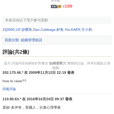
张华丽
199
更多的經濟報酬，有更大的發展可能性等，組織凝聚力就
¥
大。
本条目由以下用户参与贡献
6、目標的達成。
有效地達成目標會使其成員產生自豪
感，增強凝聚力，而凝聚力反過來又會促進目標的達到。
Zfj3000
,
18°@鷺島
,
Dan
,
Cabbage
,
鲈鱼
,
Yixi
,
KAER
,
方小莉
.
7、信息的
溝通
。
信息溝通渠道越暢通，凝聚力越高；相
頁面分類
:
組織管理術語
反，相互間越缺乏聯繫，則凝聚力越低。
評論(共2條)
8、領導者和
領導方式
。
領導者是組織的核心，
領導班子
自身是否團結一致，齊心協力，是否堅強有力，會直接影響
提示:評論內容為網友針對條目"
組織凝聚力
"展開的討論，與本站觀點立場
無關。
組織的凝聚力。如果
領導班子
自身不團結，互相扯皮、拆
202.175.46.* 在 2009年11月12日 22:19 發表
臺，組織便失去核心，因而凝聚力將受到很大影響。如果領
how to raise??
導班子是團結的、協調一致的，而主要的領導者有較高的權
利性和
非權利性影響力
，眾望所歸， 那麼組織成員就會緊密
回複評論
地團結在他們的周圍，使組織產生較強的凝聚力。不同的領
110.80.63.* 在 2016年10月24日 09:37 發表
導方式對組織凝聚力影響也不同。在民主、專制、放任
三種
領導方式
中，
民主型領導
方式能使全體組織成員有充分表達
莫頓·多伊奇，美國人，社會心理學家
自己意見的機會，組織成員有較強的參政意識，成員之間團