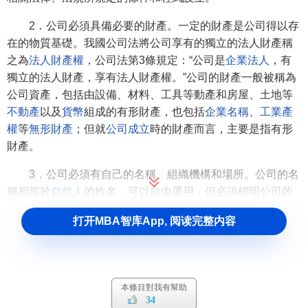
2．公司必須具備必要的財產。一定的財產是公司得以存
在的物質基礎。我國公司法將公司享有的獨立的法人財產稱
之為
法人財產權
，公司法第3條規定：“公司是
企業法人
，有
獨立的法人財產，享有法人財產權。”公司的財產一般被稱為
公司資產，包括由設備、材料、工具等動產和房屋、土地等
不動產
以及
貨幣
組成的有形財產，也包括
企業名稱
、
工業產
權
等
無形財產
；但就
公司成立
時的財產而言，主要是指有形
財產。
3．公司必須有自己的名稱、組織機構和場所。公司的名
稱相當於
自然人
的姓名，可以自由選用，但必須標明公司的
種類即
有限責任公司
或
股份有限公司
。規範的內部治理結構
打开MBA智库App, 阅读完整内容
是
公司法人
不同於很多其他法人組織的重要標誌之一。公司
要有自己的經營場所，它是公司實現其設立目的所實施經營
的地方；公司還必須有自己的住所，其住所可與其場所一
致，也可以不一致。但住所是公司法律關係的中心地域，凡
本條目對我有幫助
涉及
公司債務
之清償、
訴訟
之管轄、書狀之送達均以此為標
34