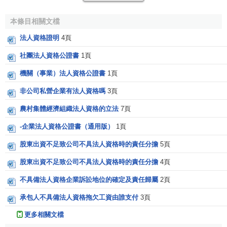
準。
本條目相關文檔
4．公司必須能夠以自己的名義從事民商事活動並獨立承
擔民事責任。公司若要與自然人一樣，就必須擁有權利。公
法人資格證明
4頁
司必須在依法自主組織生產和經營的基礎上
自負盈虧
，用其
社團法人資格公證書
1頁
全部法人財產對公司債務獨立承擔責任。
機關（事業）法人資格公證書
1頁
非公司私營企業有法人資格嗎
3頁
農村集體經濟組織法人資格的立法
7頁
-企業法人資格公證書（通用版）
1頁
股東出資不足致公司不具法人資格時的責任分擔
5頁
股東出資不足致公司不具法人資格時的責任分擔
4頁
不具備法人資格企業訴訟地位的確定及責任歸屬
2頁
承包人不具備法人資格拖欠工資由誰支付
3頁
更多相關文檔