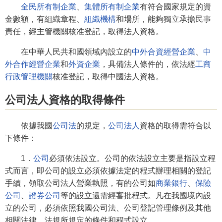
全民所有制企業
、
集體所有制企業
有符合國家規定的資
金數額，有組織章程、
組織機構
和場所，能夠獨立承擔民事
責任，經主管機關核准登記，取得法人資格。
在中華人民共和國領域內設立的
中外合資經營企業
、
中
外合作經營企業
和
外資企業
，具備法人條件的，依法經
工商
行政管理機關
核准登記，取得中國法人資格。
公司法人資格的取得條件
依據我國
公司法
的規定，
公司法人
資格的取得需符合以
下條件：
1．
公司
必須依法設立。公司的依法設立主要是指設立程
式而言，即公司的設立必須依據法定的程式辦理相關的登記
手續，領取公司法人營業執照，有的公司如
商業銀行
、
保險
公司
、
證券公司
等的設立還需經審批程式。凡在我國境內設
立的公司，必須依照我國公司法、公司登記管理條例及其他
相關法律、法規所規定的條件和程式設立。