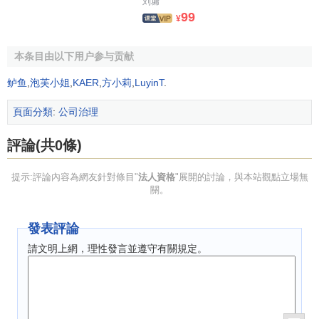
刘墉
99
¥
本条目由以下用户参与贡献
鲈鱼
,
泡芙小姐
,
KAER
,
方小莉
,
LuyinT
.
頁面分類
:
公司治理
評論(共0條)
提示:評論內容為網友針對條目"
法人資格
"展開的討論，與本站觀點立場無
關。
發表評論
請文明上網，理性發言並遵守有關規定。