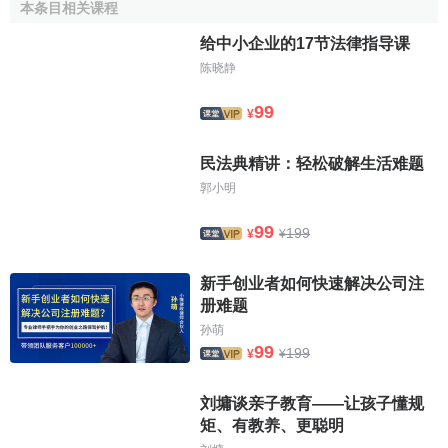
本条目相关课程
给中小企业的17节法律指导课
陈晓静
99
¥
民法典精讲：轻松破解生活难题
郭小明
99
199
¥
¥
新手创业者如何快速解决公司注
册难题
孙萌
99
199
¥
¥
刘墉谈亲子教育——让孩子懂规
矩、有教养、更聪明