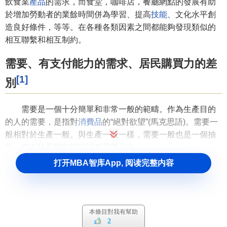
飲食業
產品
的需求，而食堂，咖啡店，餐廳網點的發展有助
於增加勞動者的業餘時間併為學習、提高
技能
、文化水平創
造良好條件，等等。在各種各類因素之間都能夠發現類似的
相互聯繫和相互制約。
需要、有支付能力的需求、居民購買力的差
[1]
別
需要是一個十分簡單和非常一般的範疇。作為生產目的
的人的需要，是指對
消費品
的“絕對欲望”(馬克思語)。需要一
般相對於生產一般。與生產一般一樣，需要一般也是一個抽
象，存在於具體形態的諸種需要之中。
打开MBA智库App, 阅读完整内容
與需要一般不同，有支付能力的需求是一個具有特殊規
定性的比較具體的範疇。它是指購買人受其現有的貨幣資金
數量所限定的對商品和勞務的需要。按所需對象的區別，它
可分為對
生產資料
的需要和對消費品的需要。本文僅討論居
本條目對我有幫助
民有支付能力的需求，因此限於個人
生活消費
範圍內對消費
2