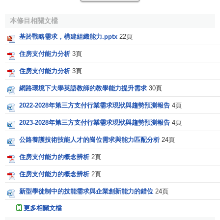
品的需要。有支付能力的需求實質上是受生產水平制約的有
限度的需要，它的大小決定於居民的貨幣收入量。但在社會
本條目相關文檔
主義社會，它會隨著
生產
的發展而增長，再不像資本主義社
基於戰略需求，構建組織能力.pptx
22頁
會勞動者有支付能力的需求那樣，要受
勞動力價值
和資本主
義積累規律的限制。
住房支付能力分析
3頁
住房支付能力分析
3頁
在社會主義社會，有支付能力的需求並不等於在社會生
產力許可範圍內居民的全部需要，還有一部分不具有
貨幣
形
網路環境下大學英語教師的教學能力提升需求
30頁
式的
居民收入
和國家由
社會消費基金
向居民提供的
免費服務
2022-2028年第三方支付行業需求現狀與趨勢預測報告
4頁
部分，不表現為居民有支付能力的需求，但居民有很大一部
分的
消費需要
，是通過有支付能力的需求反映出來的，因為
2023-2028年第三方支付行業需求現狀與趨勢預測報告
4頁
在
按勞分配
和商品生產的條件下居民的
貨幣收入
構成
居民實
公路養護技術技能人才的崗位需求與能力匹配分析
24頁
際收入
的主要部分。有支付能力的需求，同它的對應面——
住房支付能力的概念辨析
2頁
消費品生產一樣，是能夠被計劃的。
住房支付能力的概念辨析
2頁
國家由社會消費基金向居民提供的免費服務部分，不表
新型學徒制中的技能需求與企業創新能力的錯位
24頁
現為居民有支付能力的需求，但居民有很大一部分的消費需
要，是通過有支付能力的需求反映出來的，因為在按勞分配
更多相關文檔
和商品生產的條件下居民的貨幣收入構成居民實際收入的主