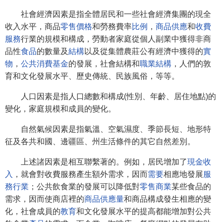
社會經濟因素是指全體居民和一些社會經濟集團的現全
收入水平，商品
零售價格
和勞務費率
比例
，
商品供應
和
收費
服務
行業的規模和構成，勞動者家庭從個人副業中獲得非商
品性
食品
的數量及
結構
以及從集體農莊公有經濟中獲得的
實
物
，
公共消費
基金
的發展，社會結構和
職業結構
，人們的敦
育和文化發展水平、歷史傳統、民族風俗，等等。
人口因素是指人口總數和構成(性別、年齡、居住地點)的
變化，家庭規模和成員的變化。
自然氣候因素是指氣溫、空氣濕度、季節長短、地形特
征及各共和國、邊疆區、州生活條件的其它自然差別。
上述諸因素是相互聯繫著的。例如，居民增加了
現金收
入
，就會對收費服務產生額外需求，因而
需要
相應地發展
服
務行業
；公共飲食業的發展可以降低對
零售商業
某些食品的
需求，因而使商店裡的
商品供應量
和商品構成發生相應的變
化，社會成員的
教育
和文化發展水平的提高都能增加對公共