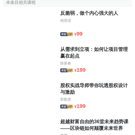
本条目相关课程
要部分。有支付能力的需求，同它的對應面——消費品生產
一樣，是能夠被計劃的。
反脆弱，做个内心强大的人
柏燕谊
參考文獻
99
¥
1.0
1.1
↑
烏家培著.烏家培文庫 第一冊 經濟數學方法研
从需求到立项：如何让项目管理
究 （1959~1977）.中國計划出版社,2010.08.
赢在起点
↑
巴斯科夫.公共飲食業經濟學.中國商業出版社,1985
陈新春
年12月第1版.
199
¥
股权实战导师带你玩透股权设计
与激励
郭勤贵
199
¥
超越财富自由的36堂未来趋势课
——区块链如何颠覆未来世界