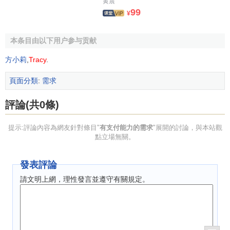
黄震
99
¥
本条目由以下用户参与贡献
方小莉
,
Tracy
.
頁面分類
:
需求
評論(共0條)
提示:評論內容為網友針對條目"
有支付能力的需求
"展開的討論，與本站觀
點立場無關。
發表評論
請文明上網，理性發言並遵守有關規定。