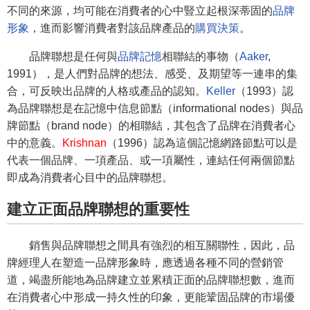
不同的來源，均可能在消費者的心中豎立起根深蒂固的
品牌
形象
，進而影響消費者對該品牌產品的
購買決策
。
品牌聯想是任何與
品牌記憶
相聯結的事物（
Aaker
,
1991），是人們對品牌的想法、感受、及期望等一連串的集
合，可反映出品牌的人格或產品的認知。
Keller
（1993）認
為品牌聯想是在記憶中信息節點（informational nodes）與品
牌節點（brand node）的相聯結，其包含了品牌在消費者心
中的意義。
Krishnan
（1996）認為這個記憶網路節點可以是
代表一個品牌、一項產品、或一項屬性，連結任何兩個節點
即成為消費者心目中的品牌聯想。
建立正面品牌聯想的重要性
銷售與品牌聯想之間具有強烈的相互關聯性，因此，品
牌經理人在塑造一品牌形象時，應透過各種不同的營銷管
道，竭盡所能地為品牌建立並累積正面的品牌聯想數，進而
在消費者心中形成一持久性的印象，更能鞏固品牌的市場優