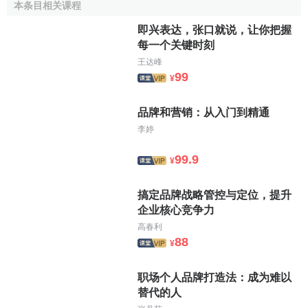
益間均存在著相關性。
本条目相关课程
即兴表达，张口就说，让你把握
品牌聯想的建構方式
每一个关键时刻
王达峰
一．講述
品牌故事
99
¥
品牌故事是品牌在發展過程中將那些優秀的東西總結、
品牌和营销：从入门到精通
提煉出來，形成一種清晰、容易記憶又令人浮想聯翩的傳導
李婷
思想。其實，品牌故事是一種比
廣告
還要高明的傳播形式，
它是品牌與消費者之間成功的情感傳遞。消費者購買的不是
99.9
¥
冷冰冰的產品，他們更希望得到產品以外的情感體驗和相關
聯想，而且，這種聯想還有助於誘發消費者對品牌的好奇心
搞定品牌战略管控与定位，提升
和認同感。
企业核心竞争力
高春利
哈佛
堪稱世界教育第一品牌，有關哈佛的故事很多，最
88
¥
著名的有兩個：一個是關於哈佛這個創始人（一說捐獻人）
的，一個是關於哈佛的“傲慢與偏見”（據說，這個故事的始作
职场个人品牌打造法：成为难以
俑者是查爾斯河對岸以“西海岸的哈佛”自居的
斯坦福大學
）。
替代的人
儘管這兩個故事並不一定是真的歷史，但真真假假，卻像磁