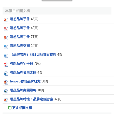
強烈的信念，並會就不同品牌的價格層級方面，來組織他們
本條目相關文檔
心中的產品類別知識。
聯想品牌手冊
43頁
2、
利益（benefits）聯想
：此為消費者給予產品或服務
聯想品牌手冊
42頁
屬性的個人價值，也就是消費者心目中認為此產品或服務能
夠為他們做些什麼。利益聯想可進一步分為三類：（1）功能
聯想品牌手冊
71頁
利益：（2）經驗利益（3）象征利益。功能利益是指產品或
聯想品牌突圍
24頁
服務的內在優勢（intrinsic advantages），如生理及安全
需
求
有關。經驗利益是有關使用產品或服務的感覺，其通常與
（品牌管理）品牌因品質而聯想
4頁
產品屬性有關。例如：感官樂趣（sensory pleasure），多樣
聯想品牌VI手冊
79頁
化（variety），以及認知刺激（cognitive stimulation）。象
聯想品牌發展之路
4頁
征利益是指產品或服務的外在優勢（extrinsic
advantages），其通常與產品屬性無關，而是有關社會認同
lenovo聯想品牌研究
30頁
的需求或是個人表現以及自尊。
聯想品牌突圍戰略
10頁
3、
態度（attitudes）聯想
：
品牌態度
是消費者對品牌
聯想品牌特性丶品牌定位討論
37頁
的整體評價，其為形成
消費者行為
的基礎。
品牌態度
與產品
更多相關文檔
有關、無關屬性之信念、功能利益、經驗利益以及與象征利