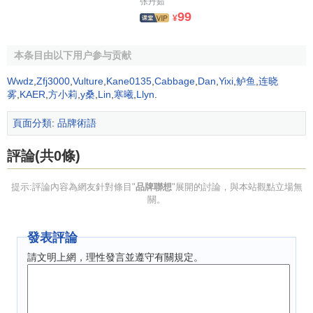
张丹茹
石一樣吸引著年復一年的新生和來自全世界的旅游觀光者，
99
¥
更為這座古老的大學增添了幾分神秘的色彩。
本条目由以下用户参与贡献
世界未來學者之一，哥本哈根未來研究學院的主任羅爾
夫•詹森，早在1999年就作出預測，在21世紀，一個企業應該
Wwdz
,
Zfj3000
,
Vulture
,
Kane0135
,
Cabbage
,
Dan
,
Yixi
,
鲈鱼
,
连晓
具有的最重要的技能就是創造和敘述故事的能力。正如詹森
雾
,
KAER
,
方小莉
,
y桑
,
Lin
,
寒曦
,
Llyn
.
提出的，“這是所有企業都面臨的挑戰——不管是生產消費
頁面分類
:
品牌術語
品、生活必需品、
奢侈品
的公司，還是提供服務的公司，都
必須在自己的產品背後創造故事。”
評論(共0條)
其實，很多品牌背後都有一個精彩的故事。甚至可以
提示:評論內容為網友針對條目"
品牌聯想
"展開的討論，與本站觀點立場無
說，一個成功的品牌就是由無數個感人至深的故事所構成
關。
的，沒有故事就沒有品牌。但遺憾的是，本土企業尚未真正
領悟編故事、講故事和傳播故事的真諦，因而也未能成功地
發表評論
在每一個
品牌接觸點
或品牌時刻，始終如一地將品牌故事傳
請文明上網，理性發言並遵守有關規定。
遞給消費者。
二．藉助
品牌代言人