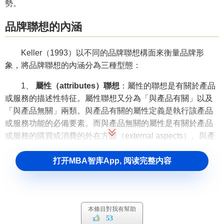
勢。
品牌聯想的內涵
Keller（1993）以不同的品牌聯想構面來衡量品牌形
象，將品牌聯想的內涵分為三種型態：
1、
屬性（attributes）聯想
：屬性的聯想是有關於產品
或服務的描述性特征。屬性聯想又分為「與產品有關」以及
「與產品無關」兩類。與產品有關的屬性定義是執行該產品
或服務功能的必備要素。而與產品無關的屬性是有關於產品
或服務的購買或消費的外在方面（external aspects）。與產
品有關的屬性主要分為四項（1）
價格信息
（
price
information
）（2）包裝或
產品外觀
（packaging or product
打开MBA智库App, 阅读完整内容
appearance information）（3）使用者型態（user
imagery）（例如：何種型態的人會使用此產品或是服務）
（4）使用情境（usage imagery）（例如：在何處以及何種
本條目對我有幫助
情境型態下，此產品或服務會被使用）。而其中價格為特別
53
重要的屬性聯想，因為消費者常常對價格與品牌的價值有著