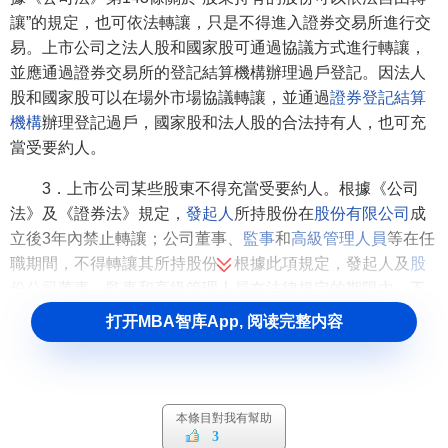
讓”的規定，也可依法轉讓，只是不得進入證券交易所進行交
易。上市公司之法人股和國家股可通過協議方式進行轉讓，
並應通過證券交易所的登記結算機構辦理過戶登記。因法人
股和國家股可以在場外市場協議轉讓，並通過
證券登記結算
機構
辦理登記過戶，國家股和法人股的合法持有人，也可充
當受要約人。
3．上市公司某些股東不得充當受要約人。根據《公司
法》及《證券法》規定，
發起人
所持股份在
股份有限公司
成
立後3年內禁止轉讓；公司董事、
監事
和
高級管理人員
等在任
職期間，不得轉讓其所持股份。根據此項規定，發起人及
股
份公司
董事、監事和高級管理人員在法律規定的期限內，不
得成為受要約人。
打开MBA智库App, 阅读完整内容
本條目對我有幫助
3