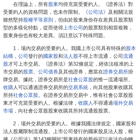
在理論上，所有
股東
均得充當受要約人。《證券法》對
受要約人的資格問題，也未作限制。
《公司法》
及相關法規
雖然堅持
股權平等原則
，但由於股東身份存在差異且股票類
型的多樣化特點，從而使得
上市公司
的股票類別相當複雜，
股東身份也有較大差異。須註意以下特殊問題。
1．場內交易的受要約人。我國上市公司具有特殊的
股本
結構
，
公司
發行的
國家股
和
法人股
不得上市流通，公司
流通
股
才可上市交易。《證券法》第32條規定，經依法核准的上
市交易的
股票
、
公司債券
及其他證券，應當在
證券交易所
掛
牌交易。據此，證券交易所是
社會公眾股
的惟一流通場所。
收購
人可以通過證券交易所的
交易系統
，向其他股東收購其
所持
社會公眾股
。在證券交易所交易中，惟有社會公眾股股
東才可充當受要約人。根據法律，
收購人
不得通過
場外交易
市場
，向社會公眾股股東收購其所持流通股股票。
2．場外交易的受要約人。根據我國法律規定，國家股和
法人股屬限制流通股。上市公司發行的國家股及法人股，根
據《公司法》第143條關於“股東持有的股份可以依法自由轉