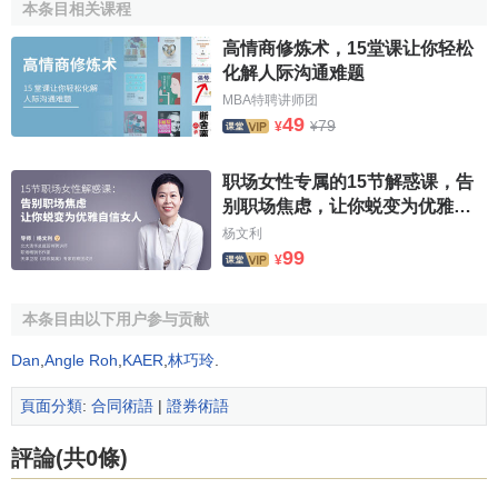
本条目相关课程
高情商修炼术，15堂课让你轻松
化解人际沟通难题
MBA特聘讲师团
49
79
¥
¥
职场女性专属的15节解惑课，告
别职场焦虑，让你蜕变为优雅自
信女人！
杨文利
99
¥
本条目由以下用户参与贡献
Dan
,
Angle Roh
,
KAER
,
林巧玲
.
頁面分類
:
合同術語
|
證券術語
評論(共0條)