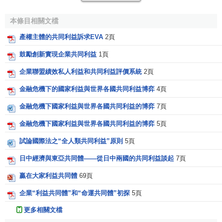
(2)集團利益。它一般是指影響政治決策而結成的社會群
體利益。
本條目相關文檔
(3)階層利益，即人們基於相同的社會地位、
職業
和
收入
產權主體的共同利益訴求EVA
2頁
等形成的
社會群體
的利益，如中產階層、知識分子等的群體
鼓勵創新實現企業共同利益
1頁
利益。
企業聯盟績效私人利益和共同利益評價系統
2頁
(4)階級利益。它是指在一定社會
經濟結構
中，人們由於
金融危機下的國家利益與世界各國共同利益博弈
4頁
與
生產資料
的關係不同而形成的大社會集團的利益。
金融危機下國家利益與世界各國共同利益的博弈
7頁
(5)民族利益。民族利益是人們在歷史中形成的具有共同
金融危機下國家利益與世界各國共同利益的博弈
5頁
語言、共同地域、共同經濟生活以及表現於共同
文化
上的共
同心理素質的穩定的共同體的利益。
試論國際法之“全人類共同利益”原則
5頁
(6)社會利益。它是某一個社會全體成員的共同利益。
日中經濟與東亞共同體——從日中兩國的共同利益談起
7頁
贏在大家利益共同體
69頁
[3]
公共利益與共同利益的聯繫與區別
企業“利益共同體”和“命運共同體”初探
5頁
共同利益相對於公共利益來說仍然屬於私人利益的範
更多相關文檔