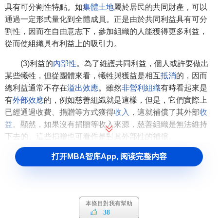
具有可分割性特點。如
集體土地
屬於居民的共同財產，可以
通過一定形式量化到全體成員。正是由於共同利益具有可分
割性，因而在自由意志下，參加組織的人能獲得更多利益，
從而使組織具有利益上的吸引力。
(3)利益的
內部性
。為了維護共同利益，個人或許要做出
某些犧牲，但從團體來看，犧牲與獲益是相互
抵消
的，因而
總利益通常不存在
溢出效應
。雖然
非營利組織
有時看起來是
有
外部效應
的，例如慈善組織就是這樣，但是，它們實際上
已經通過收費、捐贈等方式獲得
收入
，這就補償了其外部
收
益
。顯然，如果沒有捐贈等收入來源，慈善組織是無法維持
下去的。這些捐贈也可看作是對其外部性的補償。
打开MBA智库App, 阅读完整内容
[2]
共同利益的分類
(1)
集體利益
，集體利益是
個人利益
和
社會利益
、
國家利
益
的中介。
本條目對我有幫助
38