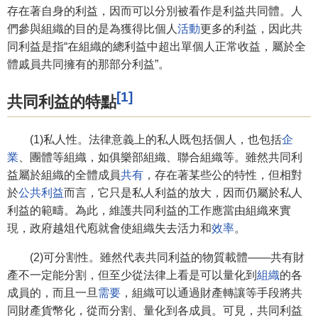
存在著自身的利益，因而可以分別被看作是利益共同體。人
們參與組織的目的是為獲得比個人
活動
更多的利益，因此共
同利益是指“在組織的總利益中超出單個人正常收益，屬於全
體戚員共同擁有的那部分利益”。
[1]
共同利益的特點
(1)私人性。法律意義上的私人既包括個人，也包括
企
業
、團體等組織，如俱樂部組織、聯合組織等。雖然共同利
益屬於組織的全體成員
共有
，存在著某些公的特性，但相對
於
公共利益
而言，它只是私人利益的放大，因而仍屬於私人
利益的範疇。為此，維護共同利益的工作應當由組織來實
現，政府越俎代庖就會使組織失去活力和
效率
。
(2)可分割性。雖然代表共同利益的物質載體——共有財
產不一定能分割，但至少從法律上看是可以量化到
組織
的各
成員的，而且一旦
需要
，組織可以通過財產轉讓等手段將共
同財產貨幣化，從而分割、量化到各成員。可見，共同利益