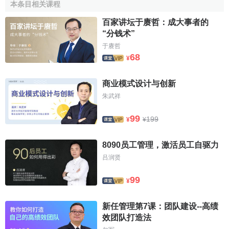
疇，並且具有可分割性和利益內部化的特點，而公共機構基
本条目相关课程
於公共目的而產生的利益關係及共同利益，“公共利益具有社
百家讲坛于赓哲：成大事者的
會性，超越了某個團體和個人，具有不可分割性和
外溢性
”，
“分钱术”
顯然與私營部門基於私人目的產生的利益及其共同利益有所
于赓哲
不同。換言之，不同利益關係產生了不同的共同利益。這些
68
¥
共同利益可能具有私人的性質，也可能具有公共的性質。因
此對於組織這類利益共同體來說，我們可以按照共同體所追
商业模式设计与创新
求的利益的區別簡單地將其區分為“公共的”或是“私人的”。公
朱武祥
共利益是基於全社會多數人的利益形成的共同體的利益，共
同利益是基於私人利益而形成的共同體所追求的利益。顯
99
199
¥
¥
然，兩者都具有各自的共同利益，但因為性質和
價值取向
的
差異，其共同體利益也有所不同。自利的假設相類似，政府
8090员工管理，激活员工自驱力
也是有自身利益的，因而並不見得能夠代表公共利益。事實
吕润贤
上，這種
衝突
可以用共同體利益來解釋。布坎南等芝加哥學
99
派所說的“政府的自身利益”近似於政府這個
公共組織
的共同體
¥
利益，而斯托克斯所說的“公共利益”乃是社會這個共同體的利
益。傳統觀點認為，這兩種共同體的利益根本一致；而在
公
新任管理第7课：团队建设--高绩
效团队打造法
共選擇理論
看來，兩者可能相分離。可見，共同體的共同利