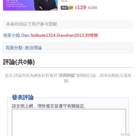
益並不等同於公共利益，公共利益是最一般意義上的共同利
包军
129
199
¥
¥
益，但共同體的共同利益不一定是
公共利益
，這取決於共同
體利益的指向。
本条目由以下用户参与贡献
公共利益與共同利益兩者存在一致性，公共利益也是社
泡芙小姐
,
Dan
,
Solitude1314
,
Gaoshan2013
,
刘维燎
.
會大多數
公眾
的共同利益，公共組織與共同體組織為了公共
利益和共同利益滿足的不是少數個人的利益，而是多數人的
頁面分類
:
政治理論
利益，
公共組織
和一般的共同體組織對組織的剩餘都不進行
分配。值得註意的是，當共同體所追求的是公共和公眾的利
評論(共0條)
益而不是自身組織的私利時，公共利益與共同利益的內涵變
得一致。
提示:評論內容為網友針對條目"
共同利益
"展開的討論，與本站觀點立場無
關。
參考文獻
發表評論
↑
馬國賢.政府預算理論與績效政策研究.中國財政經濟
請文明上網，理性發言並遵守有關規定。
出版社,2008.10.
↑
薑涌.哲學與政治：當代中國政治哲學研究.山東大學
出版社,2007.12.
↑
王曉玲.行政性公共財產績效管理研究.立信會計出版