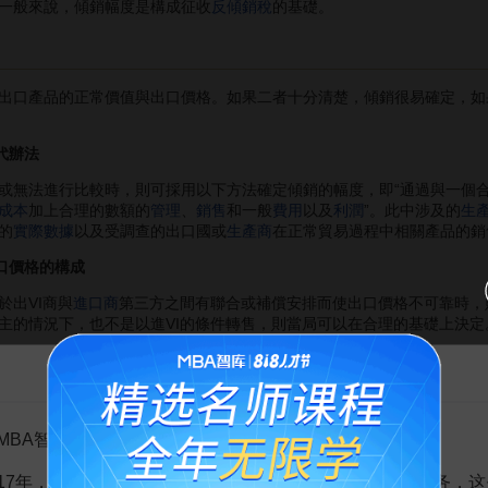
一般來說，傾銷幅度是構成征收
反傾銷稅
的基礎。
口產品的正常價值與出口價格。如果二者十分清楚，傾銷很易確定，如
代辦法
或無法進行比較時，則可採用以下方法確定傾銷的幅度，即“通過與一個
成本
加上合理的數額的
管理
、
銷售
和一般
費用
以及
利潤
”。此中涉及的
生
的
實際數據
以及受調查的出口國或
生產商
在正常貿易過程中相關產品的銷
口價格的構成
出VI商與
進口商
第三方之間有聯合或補償安排而使出口價格不可靠時，則
主的情況下，也不是以進VI的條件轉售，則當局可以在合理的基礎上決定
告MBA智库百科用户的一封信
行公平比較。這兩個價格應在同樣貿易水平上進行比較，即指出在出廠價
素予以考慮。這些因素有：銷售的狀況和條件、
捐稅
、貿易水平、數量、
MBA智库百科用户：
進行價格比較需要進行貨幣折算時，應按銷售日的
匯率
為準，銷售日是指
17年，百科频道一直以免费公益的形式为大家提供知识服务，这