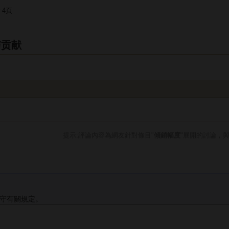
4頁
与贡献
提示:評論內容為網友針對條目"
傾銷幅度
"展開的討論，
守有關規定。