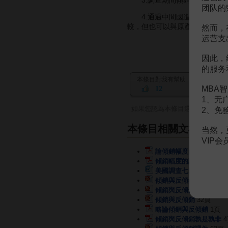
3.調查期間傾銷幅度成立的
团队的
4.通過中間國進口
商品
的價
較，但也可以與原產國的價格進
然而，
运营支
因此，
的服务
本條目對我有幫助
MBA智
12
1、无
如果您認為本條目還有待完善，
2、免
本條目相關文檔
当然，
VIP
論傾銷幅度的核定與爭議
傾銷幅度的計算與會計調
美國調查七國鋼鐵產品指
傾銷與反傾銷
7頁
傾銷與反傾銷
28頁
傾銷與反傾銷
32頁
略論傾銷與反傾銷
1頁
傾銷與反傾銷孰是孰非