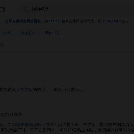
索引
全球专业中文经管百科
，由
121,994
位网友共同编写而成，共计
436,154
个条目
收藏
简体中文
繁体中文
条目
格
低於其
正常價值
的幅度，一般以百分數表示。
格)×100％
致，即
價格差別
為
零時
，或者出口價格大於正常價值，即價格差別為負值
銷
可以忽略不計，不予立案調查。當傾銷幅度≥2％時，說明傾銷有可能存