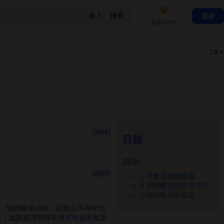
登录
百科VIP
工具▼
[
編輯
]
目錄
[
隱藏
]
[
編輯
]
1
什麼是傾銷幅度
2
傾銷幅度的計算方法
3
傾銷幅度的確定
，傾銷幅度≤0時，該
產品
不存在
傾
在，如調查證明存在
實質性損害
及因