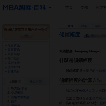
首页
专题
分类
條目
討論
編輯
傾銷幅度
用手机看
最新資訊
最新评论
傾銷幅度(Dumping Margin)
最新推荐
热门推荐
什麼是傾銷幅度
编辑实验
使用帮助
傾銷幅度
是指
產品
的
出口
價
创建条目
傾銷幅度的計算方法
本周推荐
最多推荐
馬克斯·韋伯
傾銷幅度=(
價格差別
／出口價
交易術語
戰略管理理論
當出口價格與
正常價值
相一
債券
銷
。當0≤傾銷幅度≤2％時，
傾
邏輯與