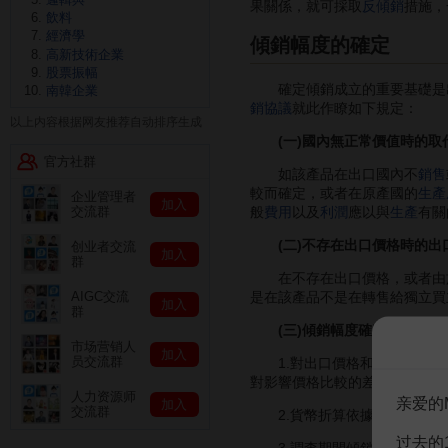
果關係，就可採取
反傾銷
措施，
飲料
經濟學
傾銷幅度的確定
高新技術企業
股票振幅
確定傾銷成立的重要基礎是出
南韓企業
銷協議
就此作瞭如下規定：
以上内容根据网友推荐自动排序生成
(一)國內無正常價值時的取
官方社群
如該產品在出口國內不
銷售
較而確定，或者在原產國的
生產
企业管理者
加入
般
費用
以及
利潤
應以與
生產
有關
交流群
(二)不存在出口價格時的出
创业者交流
加入
群
在不存在出口價格，或者由於
是在該產品不是在轉售給獨立買
AIGC交流
加入
群
(三)傾銷幅度確定的原則
市场营销人
加入
员交流群
1.對出口價格和正常價值進
對影響價格比較的差異的各種因
人力资源师
亲爱的
加入
交流群
2.貨幣折算依據的匯率。在
过去的