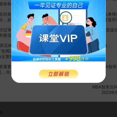
基礎。通常應在加權平均正常價格與全部出口交易的
加權平均價
格之間比
荣幸和骄傲。
格比較。如果產品不是從原產國直接進口，而是通過一個中間國進口，則
行比較。
在目前越来越严峻的经营挑战下，单纯依靠不断增加广告位来维
出，必然会越来越影响您的使用体验，这也与我们的初衷背道而
经过审慎地考虑，我们决定推出VIP会员收费制度，以便为您提
和更优质的内容。
赏
MBA智库APP
库百科VIP会员（9.9元 / 年，
点击开通
），您的权益将包括：
广告阅读；
。
需要補充新內容或修改錯誤內容，請
編輯條目
或
投訴舉報
验证复制。
更重要的是长期以来您对百科频道的支持。诚邀您加入MBA智库
会员，共渡难关，共同见证彼此的成长和进步！
2頁
整
2頁
MBA智库百
中國傾銷幅度達159%
201頁
2023年
4頁