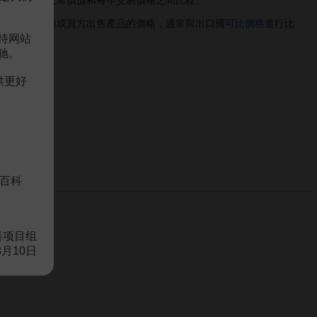
較，或者在正常價值和每年交易價格之間比較。
出口國對進口成員方出售產品的價格，通常與出口國
可比價格
進行比
持网站
驰。
供更好
百科
科项目组
8月10日