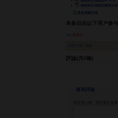
傾銷與反傾銷課件
62頁
傾銷與反傾銷的經濟分析
更多相關文檔
本条目由以下用户参
Yixi
,
苏青荇
.
頁面分類
:
傾銷
評論(共0條)
發表評論
請文明上網，理性發言並遵