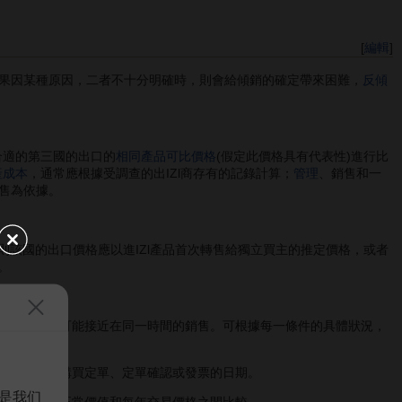
[
編輯
]
果因某種原因，二者不十分明確時，則會給傾銷的確定帶來困難，
反傾
合適的第三國的出口的
相同產品
可比價格
(假定此價格具有代表性)進行比
產成本
，通常應根據受調查的出IZl商存有的記錄計算；
管理
、銷售和一
售為依據。
該國的出口價格應以進IZl產品首次轉售給獨立買主的推定價格，或者
。
水平上和儘可能接近在同一時間的銷售。可根據每一條件的具體狀況，
物理特性等。
交易合同
、購買定單、定單確認或發票的日期。
是我们