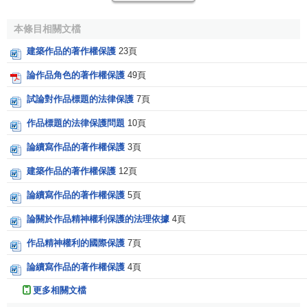
作品完整權的行為。
本條目相關文檔
其四，有權禁止擅自臨摹他人美術作品並出售的行為，
而擅自臨摹他人美術作品的行為不僅是侵犯作者保護作品完
建築作品的著作權保護
23頁
整權的行為，而且是侵犯作者複製權的行為。對於美術作品
論作品角色的著作權保護
49頁
中的書法作品而言，由於修改所導致的個別筆畫或運筆上的
試論對作品標題的法律保護
7頁
差異也有可能產生保護作品完整權之糾紛。
作品標題的法律保護問題
10頁
[2]
保護作品完整權的侵犯案件類型
論續寫作品的著作權保護
3頁
建築作品的著作權保護
12頁
我國司法實踐中已確認構成侵犯保護作品完整權的案件
大體上分為以下幾類情形：
論續寫作品的著作權保護
5頁
第一，擅自更換或刪除作品標題
。某出版社將著名作家
論關於作品精神權利保護的法理依據
4頁
張賢亮的小說《綠化樹》改為《合歡》出版，被判侵犯作者
作品精神權利的國際保護
7頁
之保護作品完整權。需要強調的是，更換作者自以為存在的
論續寫作品的著作權保護
4頁
所謂“標題”並不必然導致侵犯保護作品完整權的法律後果。例
如在覃紹殷訴北京榮寶拍賣有限公司一案(北京市第一中級人
更多相關文檔
民法院，2004年)中，原告主張其作品標題為《通途劈上彩雲