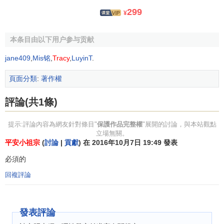
299
為“阻擊非典保衛家園”的作品，在圖片左下角添加“趙半狄和
¥
熊貓咪”字樣。原告主張其通過該作品表達了“以坦然和輕鬆的
心態來面對‘非典’這場嚴峻的戰鬥”的思想。4月22日，被告出
本条目由以下用户参与贡献
版的《北京晚報》刊登《面對“非典”全球抗擊》一文時，使用
jane409
,
Mis铭
,
Tracy
,
LuyinT
.
原告的作品“阻擊非典保衛家園”作為配圖，沒有標明作品名
稱。法院認為，被告將涉案作品用作《面對“非典”全球抗擊》
頁面分類
:
著作權
一文的插圖，其使用方式與原告創作該作品時的初衷並不矛
盾，雖然被告在使用時刪除了圖片上方的作品名稱及圖片左
評論(共1條)
下角的“趙半狄和熊貓咪”字樣，但並沒有對原告攝影作品的內
容進行修改，也沒有產生對原作品內容、觀點、形式進行歪
提示:評論內容為網友針對條目"
保護作品完整權
"展開的討論，與本站觀點
立場無關。
曲、篡改的後果，因此不存在侵害原告保護作品完整權的事
平安小祖宗
(
討論
|
貢獻
) 在 2016年10月7日 19:49 發表
實。又如李振盛訴紅旗出版社一案(北京市第二中級人民法
必須的
院，2000年)，法院判定：被告在使用原告攝影作品時，雖未
採用原標題，但是其採用註解的方式對照片內容予以說明，
回複評論
並無不當，且註解內容與照片反映的內容未有背離，故原告
認為被告行為構成對其保護作品完整權的侵犯的主張不能成
立。
發表評論