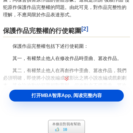
犯原作保護作品完整權的問題。由此可見，對作品完整性的
理解，不應局限於作品表達形式。
[2]
保護作品完整權的行使範圍
保護作品完整權包括下述行使範圍：
其一，有權禁止他人在修改作品時歪曲、篡改作品。
其二，有權禁止他人在再創作中歪曲、篡改作品，我們
必須明確，即使將小說改編成電影比之將小說改編成戲劇劇
本，其允許改動的範圍相對寬鬆，但改動亦不得歪曲、篡改
作品的原意。
打开MBA智库App, 阅读完整内容
其三，有權禁止他人在表演中歪曲、篡改作品，表演雖
是演員的一種再現作品的創造性勞動，但這種創作性勞動亦
應忠實地表現原作品的創作內容以再現作者的原創思想。因
本條目對我有幫助
此，如果表演者以調侃方式演唱嚴肅歌曲，即屬於侵犯保護
10