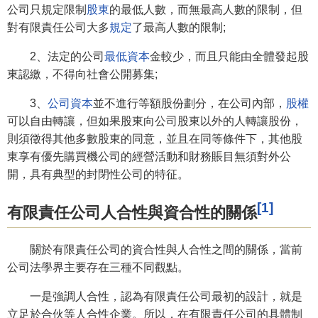
公司只規定限制
股東
的最低人數，而無最高人數的限制，但
對有限責任公司大多
規定
了最高人數的限制;
2、法定的公司
最低資本
金較少，而且只能由全體發起股
東認繳，不得向社會公開募集;
3、
公司資本
並不進行等額股份劃分，在公司內部，
股權
可以自由轉讓，但如果股東向公司股東以外的人轉讓股份，
則須徵得其他多數股東的同意，並且在同等條件下，其他股
東享有優先購買機公司的經營活動和財務賬目無須對外公
開，具有典型的封閉性公司的特征。
[1]
有限責任公司人合性與資合性的關係
關於有限責任公司的資合性與人合性之間的關係，當前
公司法學界主要存在三種不同觀點。
一是強調人合性，認為有限責任公司最初的設計，就是
立足於合伙等人合性企業。所以，在有限責任公司的具體制