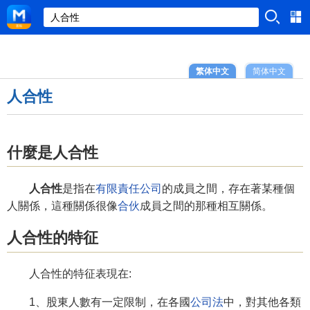
繁体中文
简体中文
人合性
什麼是人合性
人合性
是指在
有限責任公司
的成員之間，存在著某種個
人關係，這種關係很像
合伙
成員之間的那種相互關係。
人合性的特征
人合性的特征表現在:
1、股東人數有一定限制，在各國
公司法
中，對其他各類