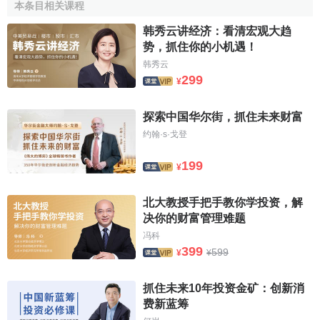
本条目相关课程
表團、企業家代表團出國訪問和考察，參加有關國際組織和
它們的活動；負責與外國對口組織在華設立的代表機構以及
韩秀云讲经济：看清宏观大趋
外國在華成立的商會進行聯絡；向國外派遣常駐代表或設立
势，抓住你的小机遇！
代表處；組織、參加或與外國相應機構聯合召開有關經濟貿
韩秀云
299
易技術合作和法律方面的國際會議。
¥
（2）代表國家參加國際展覽會的活動，主辦、參加世界
探索中国华尔街，抓住未来财富
博覽會，赴國外主辦中國貿易展覽會和參加國際貿易博覽
约翰·s·戈登
會；負責全國赴國外舉辦經濟貿易展覽會或參加
國際博覽會
的歸口協調及相關的管理、監督工作。
199
¥
（3）安排和接待國外來華舉辦的經濟貿易或技術展覽
北大教授手把手教你学投资，解
會，主辦國際專業性或
綜合性展覽會
，組織並主辦國際博覽
决你的财富管理难题
會；協調國內有關方面接待外國來華經濟貿易與技術展覽
冯科
會。
399
599
¥
¥
（4）辦理國際經濟貿易和海事仲裁事務；出具中國出口
抓住未来10年投资金矿：创新消
商品原產地證明書；受理
共同海損
和
單獨海損
理算案件；出
费新蓝筹
具
人力不可抗拒
證明，簽發和認證對外貿易和海上貨運業務