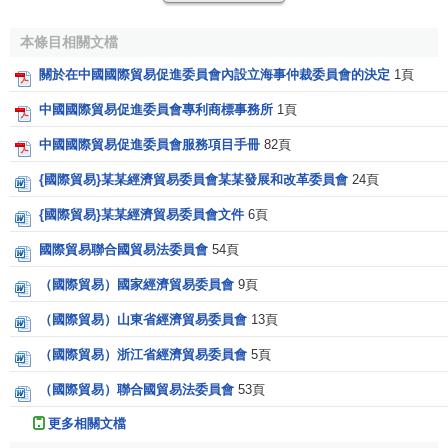
主管社團中國國際商會
中國仲裁法學研究會
本條目相關文檔
中國對外工作行業協會
關於在中國國際貿易促進委員會內設立海事仲裁委員會的決定
1頁
附設機構
中國國際經濟貿易仲裁委員會
中國國際貿易促進委員會專利商標事務所
1頁
中國海事仲裁委員會
中國國際貿易促進委員會服務項目手冊
82頁
中國海商法協會
{國際貿易}某某經濟貿易委員會某某發展和改革委員會
24頁
中國貿促會/中國國際商會調解中心
中國仲裁法學研究會
{國際貿易}某某經濟貿易委員會文件
6頁
國際保護知識產權協會(AIPPI)中國分會
國際貿易聯合國貿易法委員會
54頁
中國許可貿易工作者協會
（國際貿易）國家經濟貿易委員會
9頁
海峽兩岸經貿協調會
（國際貿易）山東省經濟貿易委員會
13頁
中國國際貿易促進會主要職責
（國際貿易）浙江省經濟貿易委員會
5頁
（1）開展同世界各國、各地區經濟貿易界、商協會和其
（國際貿易）聯合國貿易法委員會
53頁
他經貿團以及有關國際組織的聯絡工作，邀請和接待外國經
更多相關文檔
濟貿易界人士和代表團組來訪，組織中國經濟貿易、技術代