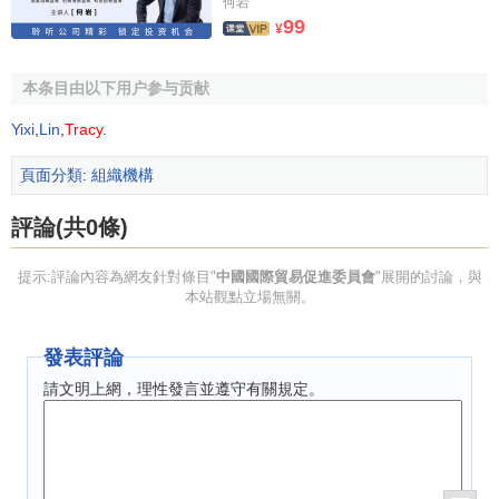
何岩
的文件和單證；為到國外從事臨時出口活動的公司、企業或
99
¥
個人出具有關單證冊，並對其提供擔保。
（5）代理中國企業在國外或外國公司和個人在中國的商
本条目由以下用户参与贡献
標註冊和專利申請，辦理有關工業產權和知識產權的咨詢、
Yixi
,
Lin
,
Tracy
.
爭議及
技術貿易
等業務。
頁面分類
:
組織機構
（6）開展國內外經濟調查研究和經濟貿易信息的搜集、
整理、傳遞和發佈工作，向國內外有關企業和機構提供經濟
評論(共0條)
技術合作和貿易方面的信息和咨詢服務及國內外公司、企業
的資信調查服務；聯繫、組織中外經貿界的技術交流活動；
提示:評論內容為網友針對條目"
中國國際貿易促進委員會
"展開的討論，與
本站觀點立場無關。
編輯出版發行對外經濟貿易報刊以及其它出版物；組織對外
經濟貿易洽談；承辦中外經濟技術合作項目的評估和
可行性
發表評論
研究
以及法律咨詢、法律顧問工作。
請文明上網，理性發言並遵守有關規定。
（7）指導、協調中國貿促會各地方分會、行業分會、支
會和各級國際商會的工作；負責對各
分支機構
及會員的服務
及培訓工作。