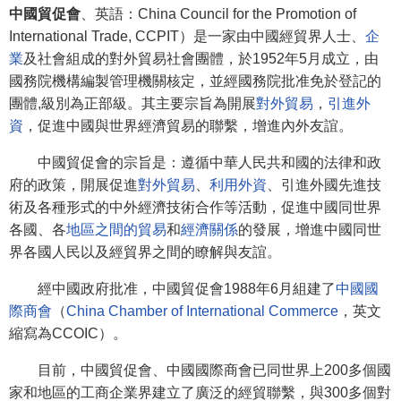
中國貿促會
、英語：China Council for the Promotion of
International Trade, CCPIT）是一家由中國經貿界人士、
企
業
及社會組成的對外貿易社會團體，於1952年5月成立，由
國務院機構編製管理機關核定，並經國務院批准免於登記的
團體,級別為正部級。其主要宗旨為開展
對外貿易
，
引進外
資
，促進中國與世界經濟貿易的聯繫，增進內外友誼。
中國貿促會的宗旨是：遵循中華人民共和國的法律和政
府的政策，開展促進
對外貿易
、
利用外資
、引進外國先進技
術及各種形式的中外經濟技術合作等活動，促進中國同世界
各國、各
地區之間的貿易
和
經濟關係
的發展，增進中國同世
界各國人民以及經貿界之間的瞭解與友誼。
經中國政府批准，中國貿促會1988年6月組建了
中國國
際商會
（
China Chamber of International Commerce
，英文
縮寫為CCOIC）。
目前，中國貿促會、中國國際商會已同世界上200多個國
家和地區的工商企業界建立了廣泛的經貿聯繫，與300多個對