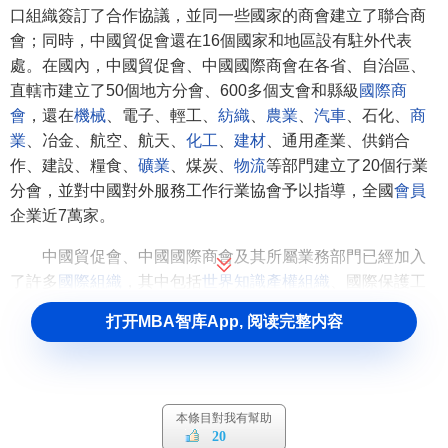
口組織簽訂了合作協議，並同一些國家的商會建立了聯合商
會；同時，中國貿促會還在16個國家和地區設有駐外代表
處。在國內，中國貿促會、中國國際商會在各省、自治區、
直轄市建立了50個地方分會、600多個支會和縣級
國際商
會
，還在
機械
、電子、輕工、
紡織
、
農業
、
汽車
、石化、
商
業
、冶金、航空、航天、
化工
、
建材
、通用產業、供銷合
作、建設、糧食、
礦業
、煤炭、
物流
等部門建立了20個行業
分會，並對中國對外服務工作行業協會予以指導，全國
會員
企業近7萬家。
中國貿促會、中國國際商會及其所屬業務部門已經加入
了許多
國際組織
，其中包括
世界知識產權組織
、國際保護工
業產權協會、國際許可證貿易工作者協會、國際海事委員
打开MBA智库App, 阅读完整内容
會、國際博覽會聯盟、國際商事仲裁機構聯合會、太平洋盆
地經濟理事會、
國際商會
等。
中國國際貿易促進會組織機構
本條目對我有幫助
20