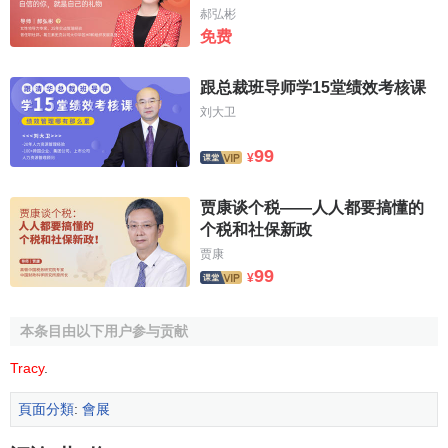
郝弘彬
免费
跟总裁班导师学15堂绩效考核课
刘大卫
99
¥
贾康谈个税——人人都要搞懂的
个税和社保新政
贾康
99
¥
本条目由以下用户参与贡献
Tracy
.
頁面分類
:
會展