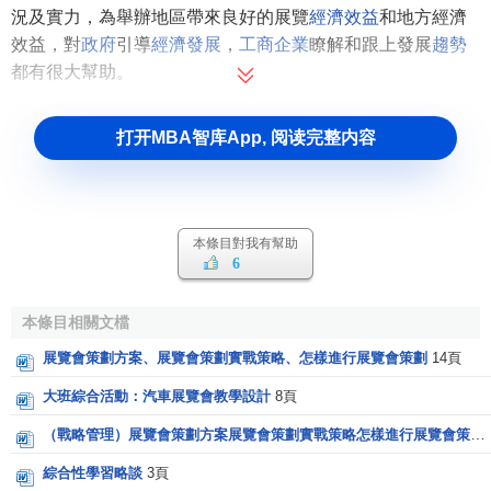
況及實力，為舉辦地區帶來良好的展覽
經濟效益
和地方經濟
效益，對
政府
引導
經濟發展
，
工商企業
瞭解和跟上發展
趨勢
都有很大幫助。
打开MBA智库App, 阅读完整内容
本條目對我有幫助
6
本條目相關文檔
展覽會策劃方案、展覽會策劃實戰策略、怎樣進行展覽會策劃
14頁
大班綜合活動：汽車展覽會教學設計
8頁
（戰略管理）展覽會策劃方案展覽會策劃實戰策略怎樣進行展覽會策劃
綜合性學習略談
3頁