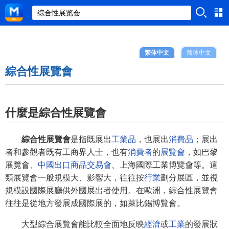
繁体中文
简体中文
綜合性展覽會
什麼是綜合性展覽會
綜合性展覽會
是指既展出
工業品
，也展出
消費品
；展出
者和參觀者既有工商界人士，也有
消費者
的
展覽會
，如巴黎
展覽會、
中國出口商品交易會
、上海國際工業博覽會等。這
類展覽會一般規模大、影響大，往往按
行業
劃分展區，並視
規模設國際展廳供外國展出者使用。在歐洲，綜合性展覽會
往往是從地方發展成國際展的，如萊比錫博覽會。
大型綜合展覽會能比較全面地反映
經濟
或
工業
的發展狀