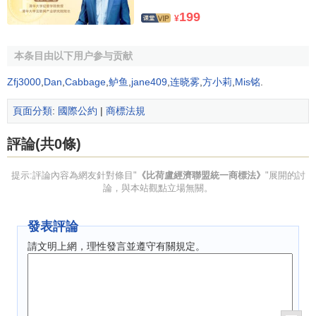
可在訴訟時把使用的
舉證責任
全部或部分地加於商標所有
199
¥
人；但在傳喚令發出前未使用超過六年的，由主張未使用的
一方舉證。
本条目由以下用户参与贡献
（四）如果一個商標在正當取得後，因所有權人自己的
Zfj3000
,
Dan
,
Cabbage
,
鲈鱼
,
jane409
,
连晓雾
,
方小莉
,
Mis铭
.
行為成為
產品
的通用名稱。
頁面分類
:
國際公約
|
商標法規
第六條 比荷盧註冊須按實施細則規定的格式，向本國商
標局或比荷盧商標局提出，並繳納規費。接受註冊申請的當
評論(共0條)
局應審查提交的文件是否符合要求，並建立註冊申請文書，
文書上應註明申請日期。
提示:評論內容為網友針對條目"
《比荷盧經濟聯盟統一商標法》
"展開的討
論，與本站觀點立場無關。
實施細則可規定，對
商標註冊申請
的接受可以完成下列
行為之一為條件：
發表評論
請文明上網，理性發言並遵守有關規定。
（一）提供文件證明已在註冊申請之前三個月內，根據
實施細則由比荷盧商標局對在先註冊進行了審查。
（二）在申請時通過接受申請的當局提交了審查請求。