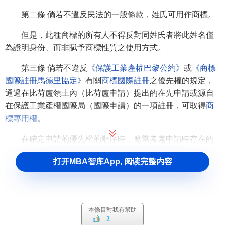
第二條 倘若不違反民法的一般條款，姓氏可用作商標。
但是，此種商標的所有人不得反對同姓氏者將此姓名僅
為證明身份、而非賦予商標性質之使用方式。
第三條 倘若不違反
《保護工業產權巴黎公約》
或
《商標
國際註冊馬德里協定》
有關
商標國際註冊
之優先權的規定，
通過在比荷盧領土內（比荷盧申請）提出的在先申請或源自
在保護工業產權國際局（國際申請）的一項註冊，可取得
商
標專用權
。
在確定申請的優先權的順序時，應當考慮申請時存在的
和
訴訟
時主張的下列商標權利：
打开MBA智库App, 阅读完整内容
（一）在
類似商品
或服務上申請的近似個別商標。
（二）在任何商品或服務上申請的近似
集體商標
。
本條目對我有幫助
第四條 在第十四條規定的範圍內，下列註冊申請不能取
2