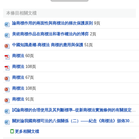
得商標權：
本條目相關文檔
（一）申請註冊的商標違反比荷盧聯盟任何一成員國的
社會道德或公共秩序，或依巴黎公約第六條之三應駁回或撤
論商標作用的兩面性與商標法的梯次保護原則
9頁
銷的，不論該商標是否已使用。
美術商標作品在商標法和著作權法內的博弈
2頁
（二）如在申請所申報的商品或服務上使用該
商標
有可
中國知識產權-商標法 商標的應用與保護
51頁
能欺騙公眾的。
商標法
60頁
（三）與申請註冊之日前三年內失效的，註冊於任何商
商標法
108頁
品之上的集體商標近似的。
商標法
67頁
（四）與註冊期滿而失效，由第三人註冊於類似商品或
商標法
108頁
服務上的個別商標相似的，但第三人同意或有
商標法
91頁
第五條第三款規定的不使用商標的情況除外。
試論商標的合理使用及其判斷標準--從新商標法實施條例的有關規定談起
（五）未經第三人同意，申請註冊可能與巴黎公約第六
關於論我國商標司法的八個關係（二）——紀念《商標法》頒佈30周年
條之二意義上的第三人的
馳名商標
相混淆的。
更多相關文檔
（六）註冊系出於惡意，尤其包括：