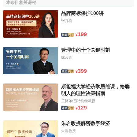
本条目相关课程
1．註冊申請人明知或應知自申請註冊之日前三年內，第
品牌商标保护100讲
三人已善意地以正常方式或於比荷盧境內在類似商品或服務
张月梅
上使用了近似的商標，且註冊未經第三人同意的；
199
¥
2．註冊申請人與第三人有直接聯繫，知道在申請註冊之
日前三年內第三人已善意地以正常方式在比荷盧境外在類似
管理中的十个关键时刻
商品或服務上使用了近似的商標，除非第三人同意或申請註
陈云青
冊人在比荷盧領土內使用了申請商標後才知道上述事實。
399
¥
第五條 商標權因下列情況終止：
（一）自願註銷比荷盧註冊或比荷盧註冊有效期屆滿。
斯坦福大学经济学思维课，给聪
明人的理性决策指南
（二）自願註銷國際註冊或國際註冊有效期屆滿，或在
兰德尔•巴特利特教授
比荷盧境內放棄保護，或根據馬德里協定第六條因為不享有
129
¥
原屬國的法律保護而終止。
朱岩教授解密数字经济
（三）如註冊後三年內或連續五年內，商標所有人或被
朱岩教授
許可使用人無正當理由在比荷盧境內未正常使用商標，法庭