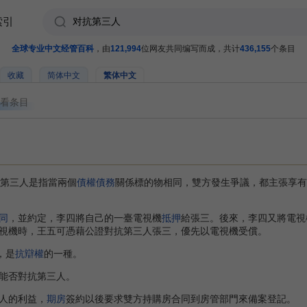
索引
全球专业中文经管百科
，由
121,994
位网友共同编写而成，共计
436,155
个条目
收藏
简体中文
繁体中文
看条目
抗第三人是指當兩個
債權
債務
關係標的物相同，雙方發生爭議，都主張享有
同
，並約定，李四將自己的一臺電視機
抵押
給張三。後來，李四又將電視
視機時，王五可憑藉公證對抗第三人張三，優先以電視機受償。
，是
抗辯權
的一種。
能否對抗第三人。
人的利益，
期房
簽約以後要求雙方持購房合同到房管部門來備案登記。