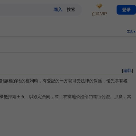
登录
百科VIP
工具▼
[
編輯
]
對該標的物的權利時，有登記的一方就可受法律的保護，優先享有權
機抵押給王五，以簽定合同，並且在當地公證部門進行公證。那麼，當