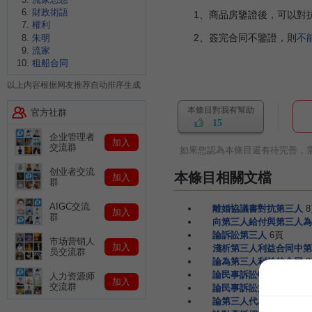
財政術語
1、商品房鑒證後，可以對抗
權利
2、簽完合同不鑒證，則
不
朱明
流家
租船合同
以上内容根据网友推荐自动排序生成
本條目對我有幫助
官方社群
15
企业管理者
加入
交流群
如果您認為本條目還有待完善，
创业者交流
本條目相關文檔
加入
群
AIGC交流
離婚協議書對抗第三人
加入
群
向第三人給付與第三人為
論訴訟第三人
6頁
市场营销人
加入
淺析第三人利益合同中第
员交流群
論為第三人利益的合同
論民事訴訟中的第三人
人力资源师
加入
交流群
論民事訴訟第三人
5頁
論第三人代為清償制度