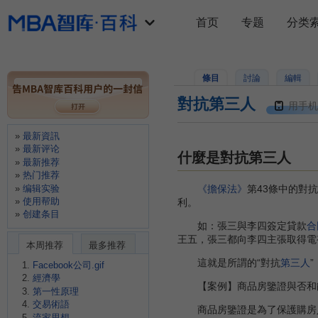
首页
专题
分类
條目
討論
編輯
對抗第三人
用手机
最新資訊
最新评论
什麼是對抗第三人
最新推荐
热门推荐
编辑实验
《擔保法》
第43條中的對
使用帮助
利。
创建条目
如：張三與李四簽定貸款
合
王五，張三都向李四主張取得電
本周推荐
最多推荐
這就是所謂的“對抗
第三人
”
Facebook公司.gif
經濟學
【案例】商品房鑒證與否和
第一性原理
交易術語
商品房鑒證是為了保護購房
流家思想