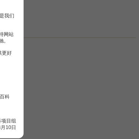
是我们
持网站
驰。
供更好
百科
科项目组
8月10日