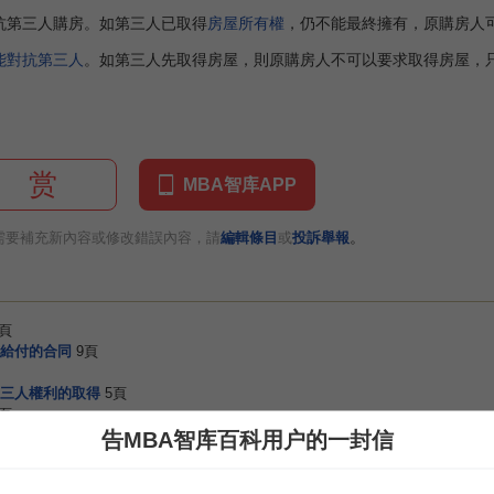
第三人購房。如第三人已取得
房屋所有權
，仍不能最終擁有，原購房人
能對抗第三人
。如第三人先取得房屋，則原購房人不可以要求取得房屋，
赏
MBA智库APP
。
需要補充新內容或修改錯誤內容，請
編輯條目
或
投訴舉報
8頁
給付的合同
9頁
三人權利的取得
5頁
8頁
3頁
告MBA智库百科用户的一封信
4頁