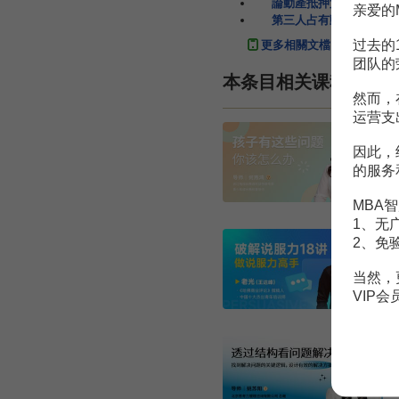
論動產抵押第三人範圍
亲爱的
第三人占有動產的執行
过去的
更多相關文檔
团队的
本条目相关课程
然而，
运营支
因此，
的服务
MBA智
1、无
2、免
当然，
VIP