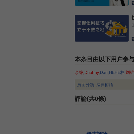
本条目由以下用户参
余铮
,
Dhahny
,
Dan
,
HEHE林
,
刘维
頁面分類
:
法律術語
評論(共0條)