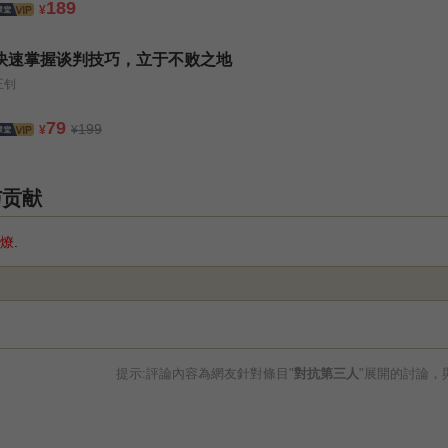
189
¥
快速掌握谈判技巧，立于不败之地
王钊
79
199
¥
¥
与贡献
燎
.
提示:評論內容為網友針對條目"
對抗第三人
"展開的討論，