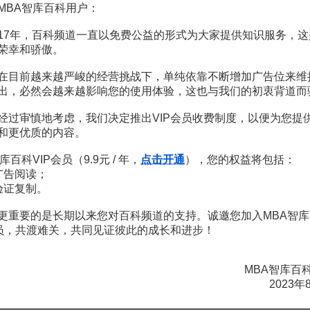
6頁
MBA智库百科用户：
3頁
17年，百科频道一直以免费公益的形式为大家提供知识服务，这
荣幸和骄傲。
在目前越来越严峻的经营挑战下，单纯依靠不断增加广告位来维
出，必然会越来越影响您的使用体验，这也与我们的初衷背道而
如何做智慧父母： 孩子有这些问题你该怎么办？
经过审慎地考虑，我们决定推出VIP会员收费制度，以便为您提
何燕鸿
和更优质的内容。
99
¥
库百科VIP会员（9.9元 / 年，
点击开通
），您的权益将包括：
广告阅读；
破解说服力18讲，做说服力高手
验证复制。
王达峰
更重要的是长期以来您对百科频道的支持。诚邀您加入MBA智库
会员，共渡难关，共同见证彼此的成长和进步！
99
¥
透过结构看问题解决
MBA智库百
2023年
姚苏阳