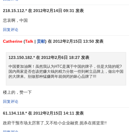
金
218.15.112.* 在 2012年2月14日 09:31 发表
高盛
GOLDMAN
融
38
37
美国
9,
SACHS
服
悲哀啊，中国
务
回复评论
奢
Catherine
(
Talk
|
贡献
) 在 2012年2月15日 13:50 发表
39
44
古驰
GUCCI
意大利
侈
8,
品
123.150.182.* 在 2012年2月6日 18:27 发表
快
中国要加油啊！虽然我认为HTC是属于中国的牌子，但是大陆的呢?
速
国内商家是否也该把赚大钱的精力分散一些到树立品牌上，做出中国
40
45
欧莱雅
法国
消
8,
的大牌来。别做那种猛赚两年就倒闭的昧心品牌了!!!
费
品
楼上的，赞一下
电
回复评论
41
42
飞利浦
PHILIPS
荷兰
8,
子
61.134.118.* 在 2012年2月15日 14:11 发表
金
政府干预市场太厉害了,又不给小企业融资,扼杀在摇篮里!!
融
42
40
花旗
CITI
美国
8,
服