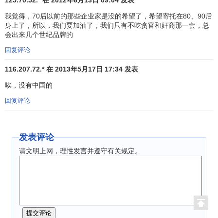
125.70.52.* 在 2012年6月13日 09:04 发表
杰克丹尼
JACK
78
78
美国
酒
4,
DANIEL’S
我觉得，70后以前的那些企业家是没的希望了，希望寄托在80、90后
身上了，所以，我们要加油了，我们只有不吃贪官和奸商那一套，总
金
会出来几个世纪品牌的
巴克莱银行
融
79
74
英国
4,
回复评论
BARCLAYS
服
务
116.207.72.* 在 2013年5月17日 17:34 发表
电
唉，没有中国的
脑
80
88
ADOBE公司
美国
4,
回复评论
软
件
餐
发表评论
81
83
必胜客
PIZZA HUT
美国
4,
厅
请文明上网，理性发言并遵守有关规定。
金
瑞士信贷集团
CREDIT
融
82
80
瑞士
4,
SUISSE
服
务
快