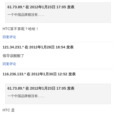
电
10
10
惠普
HP
美国
28
子
61.73.89.* 在 2012年1月23日 17:05 发表
汽
一个中国品牌都没有……
11
11
丰田
TOYOTA
日本
27
车
HTC算不算呢？哈哈！
梅赛德斯-奔驰
汽
12
12
德国
27
MERCEDES-BENZ
车
回复评论
商
121.34.231.* 在 2012年1月28日 18:54 发表
业
13
14
思科
CISCO
美国
25
领导该醒醒了
服
务
回复评论
电
116.236.133.* 在 2012年1月30日 12:52 发表
14
8
诺基亚
NOKIA
芬兰
25
子
汽
61.73.89.* 在 2012年1月23日 17:05 发表
15
15
宝马
BMW
德国
24
车
一个中国品牌都没有……
快
速
HTC 是
16
13
吉列
GILLETTE
美国
消
23