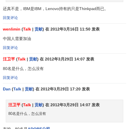
料
还真不是，IBM是IBM，Lenovo持有的只是Thinkpad而已。
多
元
回复评论
卡特彼勒
64
70
美国
化
5,
CATERPILLAR
wenlimin
(
Talk
|
贡献
) 在 2012年3月16日 11:50 发表
业
中国人需要加油
务
回复评论
快
速
汪卫平
(
Talk
|
贡献
) 在 2012年3月29日 14:07 发表
65
64
雅芳
AVON
美国
消
5,
80名是什么，怎么没有
费
品
回复评论
奢
Dan
(
Talk
|
贡献
) 在 2012年3月29日 17:20 发表
66
69
爱马仕
法国
侈
5,
品
汪卫平
(
Talk
|
贡献
) 在 2012年3月29日 14:07 发表
金
80名是什么，怎么没有
融
67
67
安联保险
ALLIANZ
德国
5,
服