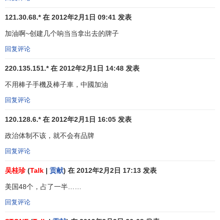
22
23
百事
PEPSI
美国
14
料
121.30.68.* 在 2012年2月1日 09:41 发表
金
加油啊~创建几个响当当拿出去的牌子
美国运通
AMERICAN
融
23
24
美国
14
EXPRESS
服
回复评论
务
220.135.151.* 在 2012年2月1日 14:48 发表
商
不用棒子手機及棒子車，中國加油
业
24
26
SAP
德国
14
服
回复评论
务
120.128.6.* 在 2012年2月1日 16:05 发表
运
政治体制不该，就不会有品牌
动
25
25
耐克
NIKE
美国
14
回复评论
产
品
吴桂珍
(
Talk
|
贡献
) 在 2012年2月2日 17:13 发表
互
美国48个，占了一半……
联
回复评论
26
36
亚马逊
AMAZON.COM
美国
网
12
服