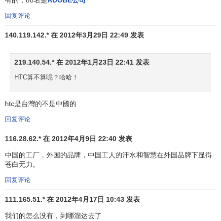
有的，80名是
ADOBE公司
务
回复评论
金
西班牙国际银行
融
140.119.142.* 在 2012年3月29日 22:49 发表
68
68
西班牙
5,
SANTANDER
服
务
219.140.54.* 在 2012年1月23日 22:41 发表
电
HTC算不算呢？哈哈！
69
73
松下
PANASONIC
日本
5,
子
奢
htc是台灣的不是中國的
70
77
卡地亚
CARTIER
法国
侈
4,
回复评论
品
116.28.62.* 在 2012年4月9日 22:40 发表
快
速
中国的工厂，外国的品牌，中国工人的汗水和智慧在外国品牌下显得
苍白无力。
71
71
舒洁
KLEENEX
美国
消
4,
费
回复评论
品
111.165.51.* 在 2012年4月17日 10:43 发表
汽
72
72
保时捷
PORSCHE
德国
4,
我们的怎么没有，到哪溜达去了
车