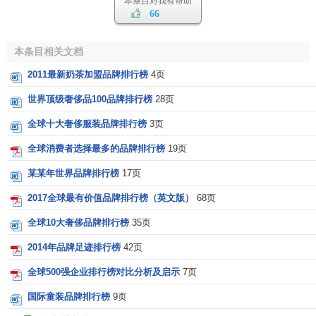
本条目对我有帮助
在服装行业方面，
H&M
，
ZARA
和
GAP
三巨头分别名列
66
第21,44和84位。
西班牙ZARA
品牌是三者之中唯一排名上升
的，
美国Gap
和
瑞典H&M
则保持原位不动。
本条目相关文档
2011最新奶茶加盟品牌排行榜
4页
护肤化妆品牌同样不少入围，其中
吉列
下降至第16位，
欧莱雅
则上升至40位。
高露洁
和
妮维雅
则保持原来第51和第
世界顶级奢侈品100品牌排行榜
28页
87位，
雅芳
则下降至第65位。
全球十大奢侈服装品牌排行榜
3页
按国家来看，在全球前100大品牌中，美国品牌占63%。
全球消费者选择最多的品牌排行榜
19页
德国、日本和法国品牌分别占9%、7%和5%，排名2至4位。
某某年世界品牌排行榜
17页
Interbrand
首席执行官
长佛蓝普顿表示，苹果创造出的
产
2017全球最有价值品牌排行榜（英文版）
68页
品
改变了群众的生活方式，而今年名次大幅提升主要是因为
全球10大奢侈品牌排行榜
35页
平板电脑市场销售成绩佳，举例来说，全球85%消费者在考
虑购买平板电脑时，iPad就是首选，其它品牌被
消费者
视为
2014年品牌足迹排行榜
42页
首选考量的比率都不超过5%。
全球500强企业排行榜对比分析及启示
7页
2011年Interbrand全球最佳品牌100强榜单
国际童装品牌排行榜
9页