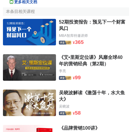
更多相关文档
品
2011
2010
本条目相关课程
地区/国
行
年
年
LOGO
品牌名称
家
业
(
52期投资报告：预见下一个财富
排名
排名
风口
美
MBA智库特邀讲师
饮
1
1
可口可乐
COCA-COLA
美国
71
365
¥
料
商
《艾•里斯定位课》风靡全球40
业
年的营销经典（第2期）
2
2
IBM
美国
69
服
李亮
务
99
¥
电
吴晓波解读《激荡十年，水大鱼
脑
3
3
微软
MICROSOFT
美国
59
大》
软
吴晓波
件
58
¥
互
联
《品牌营销100讲》