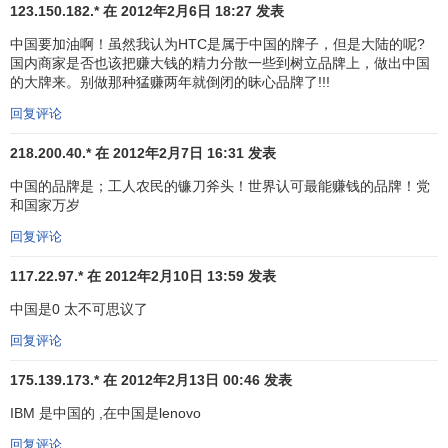
务
123.150.182.* 在 2012年2月6日 18:27 发表
电
33
33
佳能
CANON
日本
11
中国要加油啊！虽然我认为HTC是属于中国的牌子，但是大陆的呢?
子
国内商家是否也该把赚大钱的精力分散一些到树立品牌上，做出中国
的大牌来。别做那种猛赚两年就倒闭的昧心品牌了!!!
快
速
回复评论
34
35
家乐氏
KELLOGG’S
美国
消
11
218.200.40.* 在 2012年2月7日 16:31 发表
费
中国的品牌是；工人农民的镰刀斧头！世界认可最能赚钱的品牌！党
品
和国家万岁
电
35
34
索尼
SONY
日本
9,
回复评论
子
117.22.97.* 在 2012年2月10日 13:59 发表
互
联
中国是0 太不可思议了
36
43
EBAY
美国
网
9,
回复评论
服
务
175.139.173.* 在 2012年2月13日 00:46 发表
汤姆森路透
THOMSON
媒
IBM 是中国的 ,在中国是lenovo
37
39
加拿大
9,
REUTERS
体
回复评论