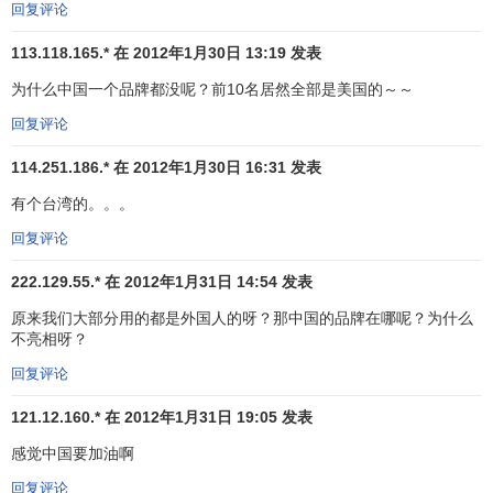
回复评论
费
品
113.118.165.* 在 2012年1月30日 13:19 发表
电
为什么中国一个品牌都没呢？前10名居然全部是美国的～～
17
19
三星
SAMSUNG
韩国
23
子
回复评论
奢
路易威登
LOUIS
114.251.186.* 在 2012年1月30日 16:31 发表
18
16
法国
侈
23
VUITTON
品
有个台湾的。。。
汽
回复评论
19
20
本田
HONDA
日本
19
车
222.129.55.* 在 2012年1月31日 14:54 发表
商
原来我们大部分用的都是外国人的呀？那中国的品牌在哪呢？为什么
业
不亮相呀？
20
22
甲骨文
ORACLE
美国
17
服
回复评论
务
121.12.160.* 在 2012年1月31日 19:05 发表
服
21
21
H&M
Sweden
16
装
感觉中国要加油啊
饮
回复评论