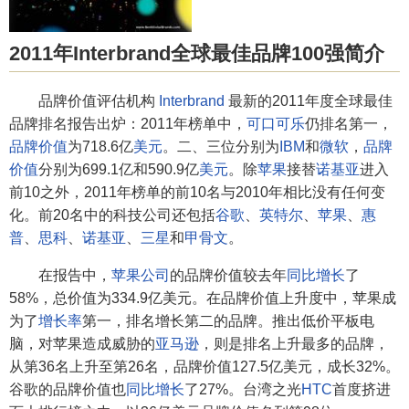
2011年Interbrand全球最佳品牌100强简介
品牌价值评估机构
Interbrand
最新的2011年度全球最佳
品牌排名报告出炉：2011年榜单中，
可口可乐
仍排名第一，
品牌价值
为718.6亿
美元
。二、三位分别为
IBM
和
微软
，
品牌
价值
分别为699.1亿和590.9亿
美元
。除
苹果
接替
诺基亚
进入
前10之外，2011年榜单的前10名与2010年相比没有任何变
化。前20名中的科技公司还包括
谷歌
、
英特尔
、
苹果
、
惠
普
、
思科
、
诺基亚
、
三星
和
甲骨文
。
在报告中，
苹果公司
的品牌价值较去年
同比增长
了
58%，总价值为334.9亿美元。在品牌价值上升度中，苹果成
为了
增长率
第一，排名增长第二的品牌。推出低价平板电
脑，对苹果造成威胁的
亚马逊
，则是排名上升最多的品牌，
从第36名上升至第26名，品牌价值127.5亿美元，成长32%。
谷歌的品牌价值也
同比增长
了27%。台湾之光
HTC
首度挤进