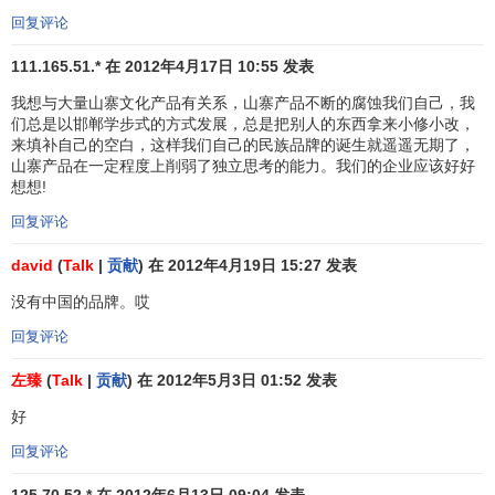
回复评论
奢
73
76
蒂芙尼
TIFFANY&CO
美国
侈
4,
111.165.51.* 在 2012年4月17日 10:55 发表
品
我想与大量山寨文化产品有关系，山寨产品不断的腐蚀我们自己，我
们总是以邯郸学步式的方式发展，总是把别人的东西拿来小修小改，
能
74
81
壳牌
SHELL
荷兰
4,
来填补自己的空白，这样我们自己的民族品牌的诞生就遥遥无期了，
源
山寨产品在一定程度上削弱了独立思考的能力。我们的企业应该好好
想想!
金
融
回复评论
75
82
VISA
美国
4,
服
david
(
Talk
|
贡献
) 在 2012年4月19日 15:27 发表
务
没有中国的品牌。哎
互
联
回复评论
76
66
雅虎
YAHOO!
美国
网
4,
左臻
(
Talk
|
贡献
) 在 2012年5月3日 01:52 发表
服
好
务
回复评论
77
79
酩悦
法国
酒
4,