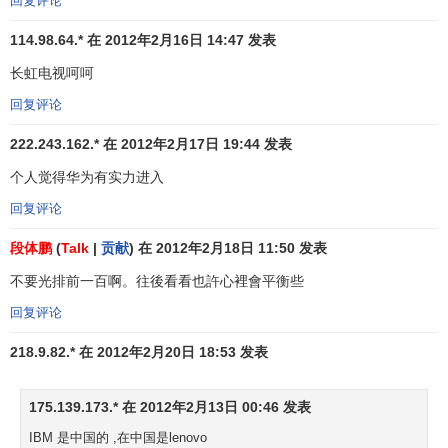
回复评论
务
114.98.64.* 在 2012年2月16日 14:47 发表
电
43
41
戴尔
DELL
美国
8,
长虹电视呵呵
子
回复评论
服
44
48
ZARA
西班牙
8,
装
222.243.162.* 在 2012年2月17日 19:44 发表
商
个人觉得华为有实力进入
业
45
47
埃森哲
ACCENTURE
美国
8,
回复评论
服
务
段体鹏
(
Talk
|
贡献
) 在 2012年2月18日 11:50 发表
多
不要光排前一百啊。往後看看也許心裡會平衡些
元
回复评论
46
49
西门子
SIEMENS
德国
化
7,
业
218.9.82.* 在 2012年2月20日 18:53 发表
务
175.139.173.* 在 2012年2月13日 00:46 发表
大众汽车
汽
47
53
德国
7,
VOLKSWAGEN
车
IBM 是中国的 ,在中国是lenovo