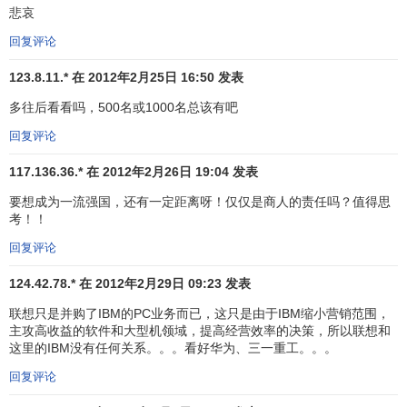
悲哀
费
回复评论
品
金
123.8.11.* 在 2012年2月25日 16:50 发表
融
53
56
法国安盛
AXA
法国
6,
多往后看看吗，500名或1000名总该有吧
服
回复评论
务
金
117.136.36.* 在 2012年2月26日 19:04 发表
摩根士丹利
MORGAN
融
要想成为一流强国，还有一定距离呀！仅仅是商人的责任吗？值得思
54
52
美国
6,
STANLEY
服
考！！
务
回复评论
快
124.42.78.* 在 2012年2月29日 09:23 发表
速
55
57
雀巢
瑞士
消
6,
联想只是并购了IBM的PC业务而已，这只是由于IBM缩小营销范围，
主攻高收益的软件和大型机领域，提高经营效率的决策，所以联想和
费
这里的IBM没有任何关系。。。看好华为、三一重工。。。
品
回复评论
电
56
54
黑莓
BLACKBERRY
加拿大
6,