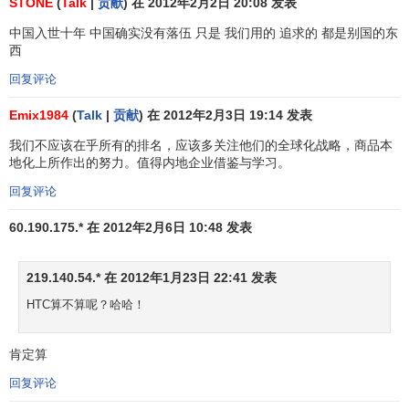
STONE
(
Talk
|
贡献
) 在 2012年2月2日 20:08 发表
务
中国入世十年 中国确实没有落伍 只是 我们用的 追求的 都是别国的东
运
西
27
31
UPS
美国
12
输
回复评论
金
Emix1984
(
Talk
|
贡献
) 在 2012年2月3日 19:14 发表
融
28
29
摩根大通
MORGAN
美国
12
我们不应该在乎所有的排名，应该多关注他们的全球化战略，商品本
服
地化上所作出的努力。值得内地企业借鉴与学习。
务
回复评论
29
30
百威
BUDWEISER
美国
酒
12
60.190.175.* 在 2012年2月6日 10:48 发表
饮
30
27
雀巢咖啡
瑞士
12
料
219.140.54.* 在 2012年1月23日 22:41 发表
家
31
28
宜家
IKEA
瑞典
11
HTC算不算呢？哈哈！
具
金
肯定算
融
32
32
汇丰银行
HSBC
英国
11
回复评论
服