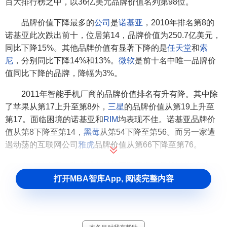
百大排行榜之中，以36亿美元品牌价值名列第98位。
品牌价值下降最多的
公司
是
诺基亚
，2010年排名第8的
诺基亚此次跌出前十，位居第14，品牌价值为250.7亿美元，
同比下降15%。其他品牌价值有显著下降的是
任天堂
和
索
尼
，分别同比下降14%和13%。
微软
是前十名中唯一品牌价
值同比下降的品牌，降幅为3%。
2011年智能手机厂商的品牌价值排名有升有降。其中除
了苹果从第17上升至第8外，
三星
的品牌价值从第19上升至
第17。面临困境的诺基亚和
RIM
均表现不佳。诺基亚品牌价
值从第8下降至第14，
黑莓
从第54下降至第56。而另一家遭
遇动荡的互联网公司
雅虎
品牌价值从第66下降至第76。
奢侈品
方面，路易威登虽然下跌两级，仍然以第18排名
名列前二十强。
古奇
，
爱马仕
，
卡地亚
，
蒂芙尼
则分别上升
打开MBA智库App, 阅读完整内容
位数分别为五位、三位和七位，排名分别来到39位、70位和
77位。
阿玛尼
上升至93位，紧接其后的是排名第95的
巴宝
莉
。