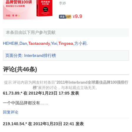
4
4
谷歌
GOOGLE
美国
网
55
李婷
服
务
9.9
¥
多
元
本条目由以下用户参与贡献
5
5
通用电气
GE
美国
化
42
HEHE林
,
Dan
,
Taotaoandy
,
Yixi
,
Tingsea
,
方小莉
.
业
务
页面分类
:
Interbrand排行榜
餐
6
6
麦当劳
MCDONALD’S
美国
35
评论(共46条)
厅
电
提示:评论内容为网友针对条目"
2011年Interbrand全球最佳品牌100强排行
7
7
英特尔
INTEL
美国
35
榜
"展开的讨论，与本站观点立场无关。
子
61.73.89.* 在 2012年1月23日 17:05 发表
电
8
17
苹果
APPLE
美国
33
一个中国品牌都没有……
子
回复评论
媒
9
9
迪士尼
DISNEY
美国
29
体
219.140.54.* 在 2012年1月23日 22:41 发表