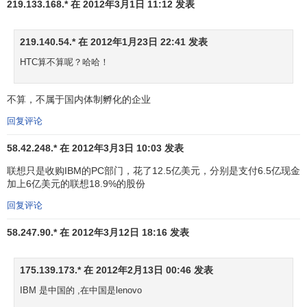
子
219.133.168.* 在 2012年3月1日 11:12 发表
电
57
59
富士施乐
XEROX
美国
6,
子
219.140.54.* 在 2012年1月23日 22:41 发表
媒
HTC算不算呢？哈哈！
58
55
MTV
美国
6,
体
不算，不属于国内体制孵化的企业
汽
59
63
奥迪
AUDI
德国
6,
车
回复评论
运
58.42.248.* 在 2012年3月3日 10:03 发表
动
60
62
阿迪达斯
ADIDAS
德国
6,
联想只是收购IBM的PC部门，花了12.5亿美元，分别是支付6.5亿现金
产
加上6亿美元的联想18.9%的股份
品
回复评论
汽
61
65
现代
HYUNDAI
韩国
6,
车
58.247.90.* 在 2012年3月12日 18:16 发表
餐
62
60
肯德基
KFC
美国
5,
175.139.173.* 在 2012年2月13日 00:46 发表
厅
IBM 是中国的 ,在中国是lenovo
饮
63
61
雪碧
SPRITE
美国
5,