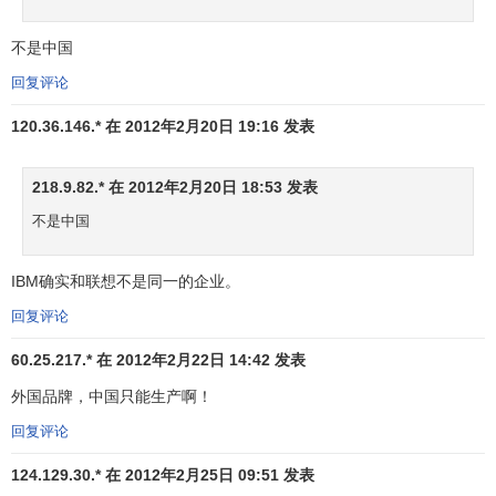
电
48
38
任天堂
NINTENDO
日本
7,
子
不是中国
快
回复评论
速
120.36.146.* 在 2012年2月20日 19:16 发表
49
46
亨氏
HEINZ
美国
消
7,
费
218.9.82.* 在 2012年2月20日 18:53 发表
品
不是中国
汽
50
50
福特
FORD
美国
7,
车
IBM确实和联想不是同一的企业。
快
回复评论
速
51
51
高露洁
COLGATE
美国
消
7,
60.25.217.* 在 2012年2月22日 14:42 发表
费
外国品牌，中国只能生产啊！
品
回复评论
快
速
124.129.30.* 在 2012年2月25日 09:51 发表
52
58
达能
DANONE
法国
消
6,