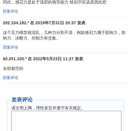
冈此，感召力是处于顶层的领导能力 错别字应该是因此把
能力。
回复评论
领导力五力模型分析
202.104.182.* 在 2019年7月31日 20:37 发表
1.
领导感召力
这个五力模型很混乱，几种力分割不清，例如感召力属于影响力，影
响力、决断力、控制力有交集。
感召力是最本色的领导能力，领导学理论中最经典的特
回复评论
质论研究的核心主题就是
感召力
。
感召力
主要来自于以下五
个方面：
60.251.100.* 在 2022年5月23日 11:27 发表
全部都空的
(1)具有坚定的信念和崇高的理想；
回复评论
(2)具有高尚的人格和高度的
自信
；
(3)具有代表一个群体、组织、民族、国家或全人类的伦
发表评论
理价值观和臻于完善的修养；
请文明上网，理性发言并遵守有关规定。
(4)具有超越常人的大智慧和丰富曲折的阅历；
(5)不满足于现状，乐于挑战，对所从事的事业充满激