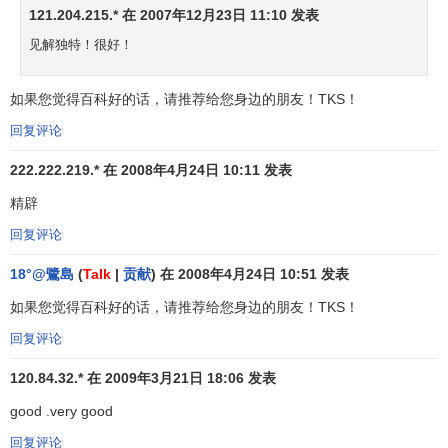
121.204.215.* 在 2007年12月23日 11:10 发表
中国科学院“科技领导力研究”课题组在综合国内外领导力
见解独特！很好！
理论的基础上，从领导力要素解析和知识重组入手，提出了
领导力五力模型（前瞻力、感召力、影响力、决断力和控制
力）。
如果您觉得百科好的话，请推荐给您身边的朋友！TKS！
回复评论
根据领导力概念谱系，领导力是支撑领导行为的各种领
导能力的总称，其着力点是领导过程；换言之，领导力是为
222.222.219.* 在 2008年4月24日 10:11 发表
确保领导过程的顺利进行或者说
领导目标
的顺利实现服务
精辟
的。基于领导过程进行分析，可以认为，领导者必须具备如
回复评论
下领导能力：
18°@鷺島
(
Talk
|
贡献
) 在 2008年4月24日 10:51 发表
(1)对应于群体或组织目标的目标和战略制定能力(前瞻
力)；
如果您觉得百科好的话，请推荐给您身边的朋友！TKS！
回复评论
(2)对应于或来源于被领导者的能力，包括吸引被领导者
的能力(
感召力
)及影响被领导者和情境的能力(影响力)；
120.84.32.* 在 2009年3月21日 18:06 发表
good .very good
(3)对应于群体或
组织目标
实现过程的能力，主要包括正
确而果断决策的能力(决断力)和控制目标实现过程的能力(控
回复评论