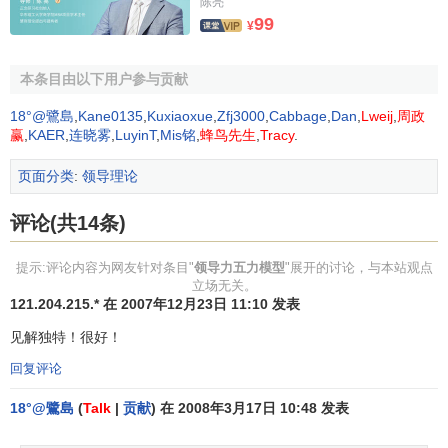
陈亮
素，即充满理想色彩的使命感、果断而正确的
决策
、共享报
99
¥
酬、
高效沟通
、足够影响他人的能力和积极的态度。需要注
意，领导力深深扎根于其赖以生存的土壤——被赋予力量的
本条目由以下用户参与贡献
被领导者
，领导者的力量来源于被领导者而不是他们的上
级。他们还给出了领导力公式，领导力是前五个要素的和与
18°@鷺島
,
Kane0135
,
Kuxiaoxue
,
Zfj3000
,
Cabbage
,
Dan
,
Lweij
,
周政
赢
,
KAER
,
连晓雾
,
LuyinT
,
Mis铭
,
蜂鸟先生
,
Tracy
.
第六个要素的乘积(见图2)。
页面分类
:
领导理论
评论(共14条)
提示:评论内容为网友针对条目"
领导力五力模型
"展开的讨论，与本站观点
立场无关。
121.204.215.* 在 2007年12月23日 11:10 发表
见解独特！很好！
回复评论
18°@鷺島
(
Talk
|
贡献
) 在 2008年3月17日 10:48 发表
领导力五力模型