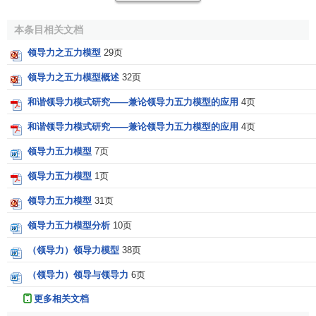
主动性
、
自信心
、责任感、
协调能力
、宽容、
影响力
和社交
本条目相关文档
能力。学者Northouse则在总结多种特质领导理论研究成果的
基础上，归纳了领导力的主要特性：才智、自信、
决策力
、
领导力之五力模型
29页
正直和社交能力。特质领导理论经过2O世纪中期的进化，到
领导力之五力模型概述
32页
加世纪7O年代发展为
魅力型领导理论
。魅力型领导理论的代
表人物Horse认为，魅力型领导力主要包括支配欲、强烈的影
和谐领导力模式研究——兼论领导力五力模型的应用
4页
响欲、自信心和强烈的道德价值观等。
和谐领导力模式研究——兼论领导力五力模型的应用
4页
除特质领导理论外，其他领导和领导力理论也都或多或
领导力五力模型
7页
少地涉及领导力的构成。英国领导学学者Adair认为领导者在
领导力五力模型
1页
履行职责时需要展现以下品质或特性：群体影响力、指挥行
领导力五力模型
31页
动、冷静、判断力、专注和
责任心
。美国学者
哈维·罗森
(
Rosen
)认为领导者必须具备八项要素，即前瞻性、信任、参
领导力五力模型分析
10页
与意识、求知精神、多样性、
创造性
、笃实精神和集 体意
（领导力）领导力模型
38页
识。
（领导力）领导与领导力
6页
美国领导学学者Cashman从领导能力开发的角度讨论了
更多相关文档
领导力。他认为，领导是由内向外的，领导不是一个人所做