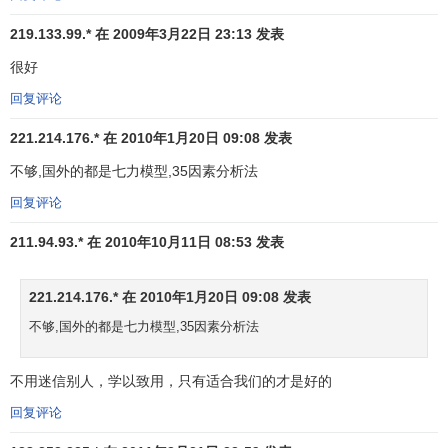
制力)。
219.133.99.* 在 2009年3月22日 23:13 发表
这五种关键的领导能力就构成了领导力五力模型(见图
很好
3)。
回复评论
221.214.176.* 在 2010年1月20日 09:08 发表
不够,国外的都是七力模型,35因素分析法
回复评论
211.94.93.* 在 2010年10月11日 08:53 发表
221.214.176.* 在 2010年1月20日 09:08 发表
不够,国外的都是七力模型,35因素分析法
不用迷信别人，学以致用，只有适合我们的才是好的
回复评论