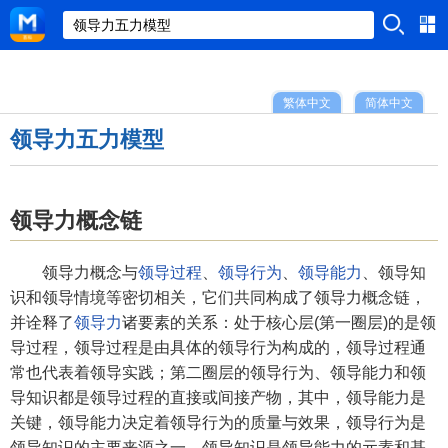
繁体中文
简体中文
领导力五力模型
领导力概念链
领导力概念与
领导过程
、
领导行为
、
领导能力
、领导知
识和领导情境等密切相关，它们共同构成了领导力概念链，
并诠释了
领导力
诸要素的关系：处于核心层(第一圈层)的是领
导过程，领导过程是由具体的领导行为构成的，领导过程通
常也代表着领导实践；第二圈层的领导行为、领导能力和领
导知识都是领导过程的直接或间接产物，其中，领导能力是
关键，领导能力决定着领导行为的质量与效果，领导行为是
领导知识的主要来源之一，领导知识是领导能力的元素和基