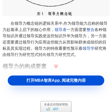
在领导力概念链的逻辑关系中,作为领导能力总称的领导
力起着承上启下的核心作用，
领导者
一方面需要
整合
各种领
导知识并通过领导实践使这些知识升华为领导力，另一方面
还需要通过领导行为应用这些能力从而影响群体或组织的目
标及其实现过程。领导力的特殊重要性预示着
领导学
研究将
由领导行为研究范式转向领导力研究范式。
领导力的构成要素
领导力是决定领导者领导行为的内在力量．是实现群体
打开MBA智库App, 阅读完整内容
或
组织目标
、确保领导过程顺畅运行的动力。从领导力的角
度分析，早期特质理论的核心是领导力问题而 非领导问题。
美国领导学学者Stogdill曾于1948年和1974年两次对
领导特
质理论
进行调查研究 ．他在1974年得出的结论表明，领导者
本条目对我有帮助
437
必须具备卜个方面的能力或素质，即成就、韧性、洞察力、