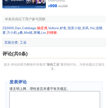
EMBA讲师团
人相当头疼的事，必须采取措施禁止使用泡沫塑料饭盒，而
998
1298
¥
¥
用能化解的纸质饭盒取代。为此，要制定相关绿色产品的质
检方法，对于绿色产品的生产、流通应从
税收
、
信贷
、
价格
本条目由以下用户参与贡献
等方面予以鼓励和优惠，至少使绿色产品生产有利可图。同
时应从
行政
、法律上对非绿色产品进行限制。
Zfj3000
,
Dan
,
Cabbage
,
杨亚洲
,
Vulture
,
鲈鱼
,
泡芙小姐
,
东风
,
Yixi
,
连晓
雾
,
方小莉
,
y桑
,
Mis铭
,
寒曦
,
Lin
,
刘维燎
.
3、工业技术的开发和利用。
在生产同样
质量
、同样数量
产品的前提下，技术水平越高，所消耗的能源、资源就越
页面分类
:
工业
少，从而对生态环境的影响就越低。
评论(共0条)
目前中国由于技术落后，
能源利用率
为30％左右，先进
国家则达到50％，中国木材利用率仅50％，化工原料利用率
提示:评论内容为网友针对条目"
绿色工业
"展开的讨论，与本站观点立场无
关。
仅33％，矿产利用率大约40％—50％，城市水重复利用率仅
20％，国外达70％—80％。因此，为了实现可持续发展，我
发表评论
们必须大力开发新的工业技术。通过先进的工业技术来降低
能耗和物耗，从而提高
产品质量
、开发绿色产品、提高
劳动
请文明上网，理性发言并遵守有关规定。
生产率
、改善
劳动条件
、保护生态环境。为了使先进的工业
技术得到开发利用，国家和各级政府应组织集体攻关，要研
究开发微电子、电力电子、信息通道等高新技术，要提高能