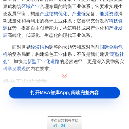
禀赋构筑
区域产业
合理布局的均衡工业体系；它要求实现生
态发展平衡，构建
产业结构优化
、
产业链
完备、
能源资源
消
耗减量化和再利用的循环工业体系；它要求充分发挥
科技资
源
优势，提高自主创新能力，构筑科技成果产业化和
产业发
展
高端化、低碳化、生态化的现代工业体系。
面对世界
经济结构
调整的大趋势和应对当前
国际金融危
机
的复杂局面，构建绿色工业体系，不仅是我们建设“
两型社
会
”、加快走
新型工业化道路
的必然途径，更是深入贯彻落实
科学发展观
的内在要求。
绿色工业的措施
打开MBA智库App, 阅读完整内容
1、改善工业结构和布局。
由于产业生产和地区经济布局
的不合理，不同地区
重复建设
、
重复生产
、重复引进现象导
致了
资源
和生产集中度低，难以形成合理的
规模经济
，特别
是对于生产废弃物的处理，由于分散，无法实现经济的再回
本条目对我有帮助
收、利用、处理。因此必须制定区域经济发展规划和地区
产
24