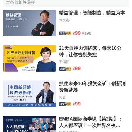
本条目相关课程
2、开展清洁生产和生产绿色产品。
环境问题的产生不仅
精益管理：智能制造，精益为本
仅是生产终端的问题，在整个
生产过程
及各个环节中都可能
刘文彬
产生环境污染问题。因此，必须发展清洁技术、清洁生产和
生产绿色产品，实行生产的源头控制、全过程控制和总量控
99
198
¥
¥
制，这样才能建立节能、降耗、节水、节地的可持续发展方
式，实现以尽可能小的环境代价和最少的能源、资源消耗，
21天自控力训练营，每天10分
获取最大的经济发展效益。
钟，让你告别失控
王泽阳
在生产区域必须改变过去单一的三废排放标准，而实现
99
¥
排放总量控制。由于经济的发展会不断产生新的生产企业，
即使每个企业都按标准排放，排放累积也会产生严重的环境
抓住未来10年投资金矿：创新消
污染问题。为此改革原料路线，选择使用清洁的纯原料或低
费新蓝筹
污染原料，如有害杂质较少的铁精矿、洁精煤等；生产中尽
何岩
可能使用无污染或少污染的
太阳能
、电能等，要综合利用二
99
¥
次物料和
能源
，加强
废品回收
，减少废物的产生。
EMBA国际商学课【第2期】：
另外，要特别注意更新、替代有害环境的
产品
，大力发
人人都应该上一次世界名校
展对环境无害的绿色产品。例如快餐盒的白色污染是一件令
EMBA