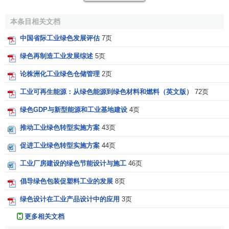
业布局政策
，通过税率、价格引导各地按照比较利益的原
则，进行
工业布局
和现有工业结构的调整，推动跨地区的
经
本条目相关文档
济联合
和
专业化协作
，打破
地区封锁
和
市场分割
，形成以沿
中国省际工业绿色发展评估
7页
海、沿江、沿交通干线、沿边疆中心城市为依据，带动大的
绿色再制造工业发展综述
5页
经济区域发展的互补式工业产业格局，特别要注意发展技术
层次高、附加值高、技术含量高、能源和
原材料
消耗少的
技
论株洲化工业绿色仓储管理
2页
术密集型产业
。
工业可再生能源：从绿色能源到绿色材料和燃料（英文版）
72页
必须下决心加速淘汰技术工艺落后、能源和原材料消耗
绿色GDP与新型能源和工业基地建设
4页
高、严重污染环境、产品质量低劣的落后生产方式。要对乡
推动工业绿色转型实施方案
43页
镇企业进行调整，促进乡镇企业提高技术档次，减少资源浪
费和环境污染。例如，对于
钢铁工业
要引进先进生产工艺，
促进工业绿色转型实施方案
44页
推动钢铁工业技术改造，提高产品质量和降低能源及原材料
工业厂房建设的绿色节能设计与施工
46页
的消耗；对于
建筑材料
要开发推广节能和余热利用技术，调
整
产品结构
，发展优质水泥、平板玻璃和化学建材，发展玻
倡导绿色包装促塑料工业的发展
8页
璃钢制品和玻璃纤维池窑生产技术等；对于有色金属应该推
绿色设计在工业产品设计中的应用
3页
广先进工艺、技术，提高综合利用能力，解决短缺品种，同
更多相关文档
时减少资源浪费。