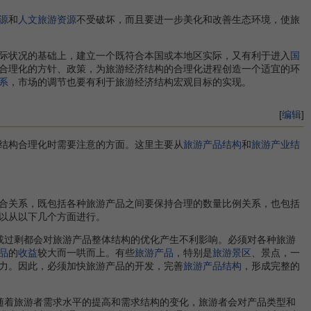
源
和
人文旅游资源
不受破坏，而且要进一步美化和改善生态环境，使旅
际状况的基础上，建立一个既符合本国或本地区实际，又有利于进入
国
合理化的方针、政策，为旅游经济结构的合理化进程创造一个适宜的环
系
，市场的调节也要有利于旅游经济结构宏观目标的实现。
[
编辑
]
结构合理化时需要注意的方面。这里主要从
旅游产品结构
和
旅游产业结
合关系，既包括各种旅游产品之间要保持合理的数量比例关系，也包括
以从以下几个方面进行。
或过剩都会对旅游产品整体结构的优化产生不利影响。必须对各种旅游
品
的
收益
较大而一哄而上。有些
旅游产品
，特别是
旅游景区
、景点，一
力。因此，必须加快旅游产品的开发，完善
旅游产品结构
，形成完整的
随着旅游者需求水平的提高和需求结构的变化，旅游者会对产品类型和