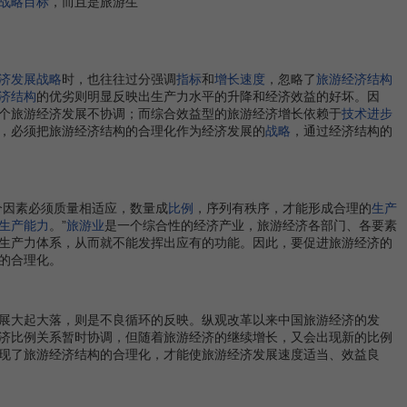
战略目标
，而且是旅游生
济发展战略
时，也往往过分强调
指标
和
增长速度
，忽略了
旅游经济结构
济结构
的优劣则明显反映出生产力水平的升降和经济效益的好坏。因
个旅游经济发展不协调；而综合效益型的旅游经济增长依赖于
技术进步
，必须把旅游经济结构的合理化作为经济发展的
战略
，通过经济结构的
个因素必须质量相适应，数量成
比例
，序列有秩序，才能形成合理的
生产
生产能力
。”
旅游业
是一个综合性的经济产业，旅游经济各部门、各要素
生产力体系，从而就不能发挥出应有的功能。因此，要促进旅游经济的
的合理化。
展大起大落，则是不良循环的反映。纵观改革以来中国旅游经济的发
济比例关系暂时协调，但随着旅游经济的继续增长，又会出现新的比例
现了旅游经济结构的合理化，才能使旅游经济发展速度适当、效益良