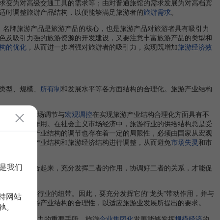
求变为对高级交通工具的需求等；由对普通旅馆的需求发展为对高档宾
适时调整旅游产品结构，以便能够满足旅游者的
旅游需求
。
。名牌旅游产品是旅游产品的核心，也是旅游产品对旅游者具有吸引力
色及吸引力强的旅游资源的开发建设，又要注意丰富旅游产品的类型和
构的优化
，从而进一步增强对旅游者的吸引力，实现既增加
旅游经济效
类型、规模、
所有制
和发展水平等各方面结构的合理化。旅游产业结构
基本手段。市场调节与
宏观调控
在实现旅游产业结构合理化方面具有不
发挥基础性作用。在社会主义市场经济中，旅游行业的供给结构总是受
机制
对旅游产业结构的调节也存在着一定的局限性，必须由国家从宏观
时地对旅游产业结构和旅游经济结构进行调整，从而避免
市场失灵
和市
是我们
者有机地结合起来，充分发挥二者的作用，协调好二者的关系，才能促
它是联系各行业的纽带。因此，要充分发挥它的“龙头”带动作用，并与
持网站
保持整个旅游产业结构的合理性，以适应旅游业发展所提出的要求。
驰。
旅游企业竞争力的重要手段。旅游
企业集团化
发展能够发挥
规模经济
的