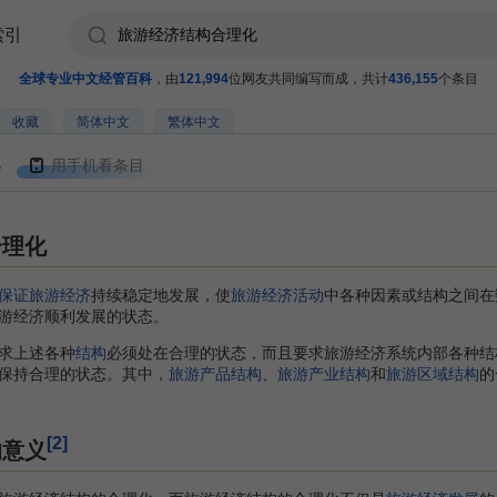
索引
全球专业中文经管百科
，由
121,994
位网友共同编写而成，共计
436,155
个条目
收藏
简体中文
繁体中文
用手机看条目
合理化
保证
旅游经济
持续稳定地发展，使
旅游经济活动
中各种因素或结构之间在
游经济顺利发展的状态。
求上述各种
结构
必须处在合理的状态，而且要求旅游经济系统内部各种结
保持合理的状态。其中，
旅游产品结构
、
旅游产业结构
和
旅游区域结构
的
[2]
的意义