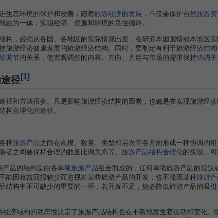
生态环境的保护和改善；随着
旅游经济的发展
，不仅要保护
自然旅游资
地融为一体，实现经济、资源和环境的良性循环。
构，必须从各国、各地区的实际情况出发，在研究本国国情或本地区实
使旅游经济健康发展的旅游经济结构。同时，要制定有利于旅游经济结构
场调节
的关系，使宏观调控的内容、方向、力度与市场的需求保持
协调关
[1]
的途径
径和方法很多。凡是影响旅游经济结构的因素，也都是在实现旅游经济
结构合理化的途径。
各种
旅游产品
之间在规模、数量、类型和层次等各方面形成一种协调的组
游者之间要保持合理的数量比例关系等。
旅游产品结构合理化
的实现，可
游产品的结构是由各
单项旅游产品
组合而成的，任何单项旅游产品的短缺
不能因收益回报较少而忽视对某些旅游产品的开发，也不能因某种
旅游产
品结构中不可缺少的重要的一环，若开发不足，势必降低旅游产品的吸引
游经济结构的动态性决定了旅游产品结构也在不断地发生着运动和变化。