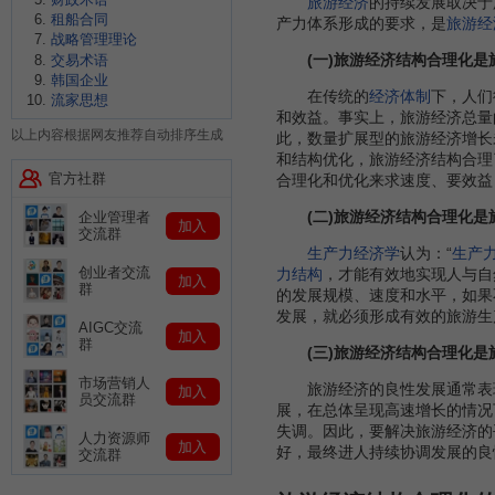
旅游经济
的持续发展取决于
租船合同
产力体系形成的要求，是
旅游经
战略管理理论
(一)旅游经济结构合理化
交易术语
韩国企业
在传统的
经济体制
下，人们
流家思想
和效益。事实上，旅游经济总量
以上内容根据网友推荐自动排序生成
此，数量扩展型的旅游经济增长
和结构优化，旅游经济结构合理
官方社群
合理化和优化来求速度、要效益
(二)旅游经济结构合理化
企业管理者
加入
交流群
生产力经济学
认为：“
生产
创业者交流
力结构
，才能有效地实现人与自
加入
群
的发展规模、速度和水平，如果
发展，就必须形成有效的旅游生
AIGC交流
加入
群
(三)旅游经济结构合理化
市场营销人
旅游经济的良性发展通常表现
加入
员交流群
展，在总体呈现高速增长的情况
失调。因此，要解决旅游经济的
人力资源师
加入
好，最终进人持续协调发展的良
交流群