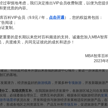
经过审慎地考虑，我们决定推出VIP会员收费制度，以便为您提
，提高
旅游经济效益
，是旅游产业结构合理化和高度化的重要目标，也是
和更优质的内容。
要有：第一，组建大型旅游企业集团，形成开发、经营、管理一体化的
企业竞争能力，提高
旅游企业
的
经济效益
；第三，加强
旅游企业集团
的
科
库百科VIP会员（9.9元 / 年，
点击开通
），您的权益将包括：
广告阅读；
验证复制。
更重要的是长期以来您对百科频道的支持。诚邀您加入MBA智库
不平衡性以及不同地区旅游资源和社会经济发展的差异性，旅游区域结
会员，共渡难关，共同见证彼此的成长和进步！
、重点旅游产品供给和重点旅游区域建设
。我国旅游业和旅游经济经过十
对重点旅游区、旅游城市及旅游路线的建设和发展。
MBA智库百
一定
知名度
的旅游区的配套建设及旅游度假区进行重点开发。建设一批融
2023年
者的吸引力。
建设。特别是对改革开放以来形成的旅游中心城市，要进一步深度开发
创汇的基地。
有发展潜力，经济效益好的
旅游线路
，开展多种
专项旅游
，开发新颖旅游
理分工，实现优势互补
。在我国旅游经济发展中，各旅游区域之问在发展
实现，必须遵循合理分工、优势互补的原则，根据各区域旅游经济的
发展
游市场需求
状况出发，开发和提供与旅游经济发展相适应的旅游产品，在
济，形成各地区之间资源互补、产品互补和
市场互补
，促进旅游生产要素