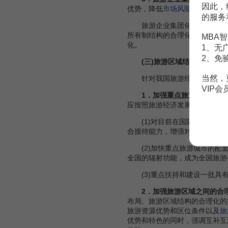
因此，
优势，降低
市场风险
和
经营成本
的服务
旅游企业集团化发展的方式主
所有制结构的合理化，增强旅游
MBA智
化。
1、无
2、免
(三)旅游区域结构的合理化
当然，
针对我国旅游经济区域发展的
VIP
1．加强重点旅游产业发展
应按照旅游经济发展理论，加强
(1)对目前在国际上已具有
合接待能力，增强对国内外旅游
(2)加快重点旅游城市的配套
全国的辐射功能，成为全国旅游
(3)重点扶持和建设一批具
2．加强旅游区域之间的合
布局、旅游区域结构的合理化的
旅游资源优势和区位条件以及
旅
优势和特色的同时，强调互补互