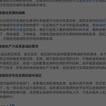
旅游经济结构的合理化，而旅游经济结构的合理化不仅是
旅游经济发展
的
济
实现良性循环发展的根本保证。
是旅游业发展的战略
往往把经济发展的总量增长和速度作为经济发展目标，因而在讲到
旅游经
的增减和
发展速度
的快慢不一定反映生产力水平的提高或降低，而
旅游经
未必带来
经济效益
的提高，相反引起投入量的增加和
结构失衡
，最终使整
了，既有速度，又有效益，才能实现旅游经济长期持续协调地发展。因此
，才能促进旅游经济持续协调地发展。
是旅游生产力体系形成的要求
力
是由相互联系、相互依存、相互制约的各种因素所构成的有机整体，各
然之间的物质变换过程，否则，就不能形成合理的
结构
，不能构成有效的
不能相互适应，形成一定的数量比例和合理的序列结构，就不能形成旅游
产力体系；而形成有效的旅游生产力体系，就必须努力实现旅游经济结构
是旅游经济良性发展的根本保证
为旅游经济各部门，各要素比例协调地发展。如果比例不协调，经济发
下，也一度出现大起大落的状况。虽然通过宏观调控的手段可以使旅游经
平衡协调发展问题，还是要从旅游经济结构合理化入手。只有从根本上实
性循环中。