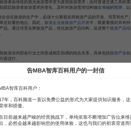
旅游者由传统的观光旅游需求变为度假旅游需求；由对普通交通工具的需
刻跟踪旅游者旅游需求的变化，及时对旅游需求结构做出
准确
的
预测
，以
游企业在旅游的生产中，必须十分重视名牌旅游产品的开发、培育和生产
举足轻重的地位。因此，
旅游企业
在
旅游产品开发
中，既要重视对具有特
产品。通过培育名牌旅游产品，优化旅游产品结构，促进整个
旅游产品结
。
旅游业内部各行业之间形成相互协调的组合关系，具体包括
旅游产业
在
方面进行。
结合
。坚持
市场调节
与宏观调控相结合是保证旅游产业结构合理化实现的
告MBA智库百科用户的一封信
的复杂性及其运行的规律性决定了市场调节在旅游产业结构合理化中应当
业结构的合理化必须首先由
市场调节机制
起基础性作用。另一方面，
市场
况，通过运用
行政手段
、
国家投资
及
价格
、
利率
和
税收
等宏观调控杠杆及
MBA智库百科用户：
17年，百科频道一直以免费公益的形式为大家提供知识服务，这
旅游经济结构合理化过程中各有优势和局限，不能互相代替。只有将二
荣幸和骄傲。
适应
。在旅游产业结构中，
旅行社
在各行业中处于中心地位，起主导作用，
在目前越来越严峻的经营挑战下，单纯依靠不断增加广告位来维
并时刻分析和研究不同行业的变化趋势，及时了解相关行业的运行状态，
出，必然会越来越影响您的使用体验，这也与我们的初衷背道而
发达国家旅游经济发展的经验表明，组建专业化水平高的
企业集团
是增强