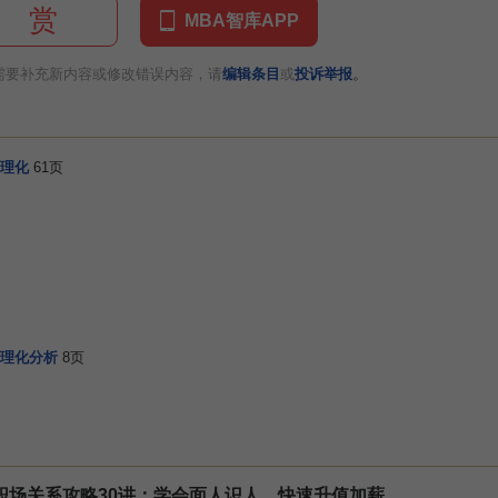
赏
MBA智库APP
。
需要补充新内容或修改错误内容，请
编辑条目
或
投诉举报
理化
61页
理化分析
8页
职场关系攻略30讲：学会面人识人，快速升值加薪