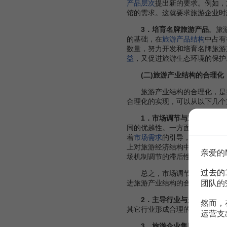
产品层次
提出新的要求。例如，
馆的需求。这就要求旅游企业时
3．培育名牌旅游产品
。旅
的基础，在
旅游产品结构
中占有
数量，努力开发和培育名牌旅游
益
，又促进旅游生态环境的保护
(二)旅游产业结构的合理化
旅游产业结构的合理化，是指
合理化的实现，可以从以下几个
1．市场调节与宏观调控相
同的优越性。一方面，
旅游市场
着
市场需求
的引导，从而旅游产
上对旅游经济结构中的不合理状
亲爱的
场机制调节的滞后性。
过去的
总之，市场调节与宏观调控在
团队的
进旅游产业结构的合理化。
2．主导行业与关联行业相
然而，
其它行业形成合理的比例关系。
运营支
3．旅游企业集团化发展
。