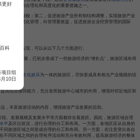
供更好
旅游产业结构合理化和高度化的重要措施之一。
旅游业航空母舰；第二，促进旅游产业所有制结构调整，实现旅游产业
学管理
和现代化管理，向管理要效益，促进旅游企业经营管理的国际
百科
构合理化的实现，可以从以下几个方面进行。
多年的高速发展，已初步形成了一些旅游经济的“增长点”，旅游区域布局
科项目组
观光、
度假
及
文化
娱乐
为一体的旅游区，尽快形成具有相当产业规模的综
8月10日
，提高综合接待能力，充分发挥旅游中心城市的作用，增强对邻近地区和
产品，丰富旅游活动的内容，增强旅游产业发展的后劲。
阶段、发展规模及发展水平等方面都存在着差距。因此，旅游区域合理
水平
及区位状况，进行合理的分工和布局。一方面，各地区应从自身的
不同旅游区域之间形成合理的分工和布局。另一方面，在注意突出各自
在不同区域之间的合理有序流动和充分有效利用，提高旅游经济的整体