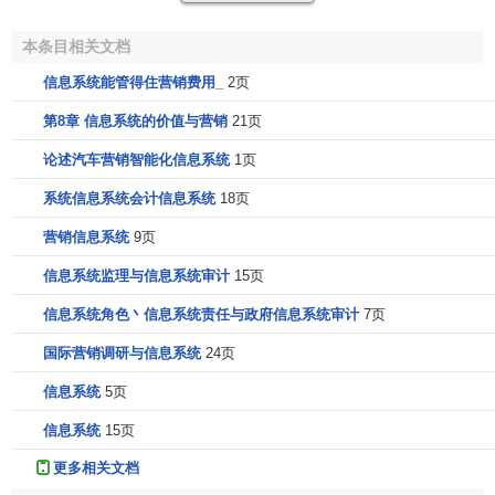
销情报系统，可能从各种途径取得市场情报信息，如通过查
本条目相关文档
阅各种商业报刊、文件、网上下载；直接与顾客、供应者、
经销商
交谈；与企业内部有关人员交换信息等方式。也可通
信息系统能管得住营销费用_
2页
过雇用专家收集有关的
市场信息
；通过向情报商购买市场信
第8章 信息系统的价值与营销
21页
息等。系统要求采取正规的程序提高情报的质量和数量，必
论述汽车营销智能化信息系统
1页
须训练和鼓励营销人员收集情报；鼓励
中间商
及合作者互通
情报；购买
信息机构
的情报；参加各种贸易展览会等。
系统信息系统会计信息系统
18页
3、
市场营销研究系统
营销信息系统
9页
信息系统监理与信息系统审计
15页
市场营销研究系统是完成企业所面临的明确具体的
市场
营销
情况的研究工作程序或方法的总体。其任务是：针对确
信息系统角色丶信息系统责任与政府信息系统审计
7页
定的市场营销问题收集、分析和评价有关的信息资料，并对
国际营销调研与信息系统
24页
研究结果提出正式报告，供决策者针对性地用于解决特定问
题，以减少由主观判断可能造成的决策失误。因各企业所面
信息系统
5页
临的问题不同，所以需要进行
市场研究
的内容也不同。根据
信息系统
15页
国外对企业市场营销研究的调查，发现主要有市场特性的确
更多相关文档
定、
市场需求
潜量的测量、
市场占有率分析
、销售分析、企