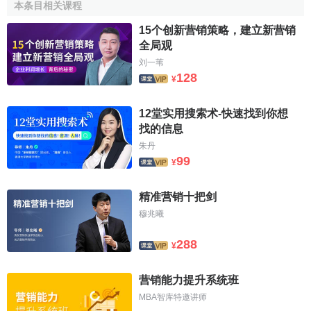
业
趋势研究
、竞争产品研究、
短期预测
、
新产品
接受性和潜
本条目相关课程
力研究、
长期预测
、订价研究等项内容，企业研究得比较普
15个创新营销策略，建立新营销
遍。
全局观
刘一苇
4、
市场营销分析系统
128
¥
市场营销分析系统是指一组用来分析市场资料和解决复
杂的市场问题的技术和技巧。这个系统由统计分析模型和市
12堂实用搜索术-快速找到你想
找的信息
场营销模型两个部分组成，第一部分是借助各种
统计方法
对
朱丹
所输入的市场信息进行分析的统计库；第二部分是专门用于
99
¥
协助企业决策者选择最佳的
市场营销策略
的模型库。
通过以上市场营销信息系统的四个子系统所研究的内容
精准营销十把剑
及这些子系统之间的关系的分析，可以看出企业的市场营销
穆兆曦
信息系统具有以下重要职能:
288
¥
集中——搜寻与汇集各种市场信息资料；
处理——对所汇集的资料进行整理、分类、编辑与总
营销能力提升系统班
结；
MBA智库特邀讲师
分析——进行各种指标的计算、比较、综合；