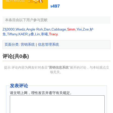
储存与检索——编制资料索引并加以储存，以便需要
497
¥
时查找；
评价——鉴明输入的各种信息的准确性；
本条目由以下用户参与贡献
传递——将各种经过处理的信息迅速准确地传递给有
Zfj3000
,
Wwdz
,
Angle Roh
,
Dan
,
Cabbage
,
Smm
,
Yixi
,
Zxe
,
鲈
关人员，以便及时调整
企业的经营决策
。
鱼
,
Tiffany
,
KAER
,
y桑
,
Lin
,
寒曦
,
Tracy
.
[1]
营销信息系统的信息需求
页面分类
:
营销系统
|
信息管理系统
评论(共0条)
一个企业的
营销系统
是由地域分散的销售部门、市场研
究部门和决策机构组成的，并且由于竞争的加剧，企业必须
提示:评论内容为网友针对条目"
营销信息系统
"展开的讨论，与本站观点立
能够及时地分辨市场环境和机遇，对客户的产品和服务需求
场无关。
能够及时满足，因而企业的营销信息系统是一个分布式的实
时系统。
发表评论
请文明上网，理性发言并遵守有关规定。
同时，市场营销活动是建立在对市场的了解和分析基础
上，对市场的了解需要收集、整理大量的
营销信息
。
市场营
销信息
具有很强的时效性，处于不断的更新变化之中，这就
要求企业营销部门必须不断地、及时收集各种信息，以便不