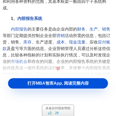
和利用各种资料的范围，其基本框架一般由四个子系统构
成。
1、
内部报告系统
内部报告
的主要任务是由企业内部的
财务
、
生产
、
销售
等部门定期提供控制企业全部
营销
活动所需的信息，包括订
货，销售、
库存
、生产进度、
成本
、
现金流量
、应收
应付账
款
及盈亏等方面的信息。企业营销管理人员通过分析这些信
息，比较各种指标的计划和实际执行情况，可以及时发现企
业的
市场机会
和存在的问题。企业的内部报告系统的关键是
如何提高这一循环系统的运行效率，并使整个内部报告系统
能够迅速、准确、可靠地向企业的营销决策者提供各种有用
的信息。
打开MBA智库App, 阅读完整内容
2、
市场营销情报系统
企业的市场营销情报系统是指企业营销人员取得外部
市
场营销环境
中的有关资料的程序或来源。该系统的任务是提
本条目对我有帮助
29
供外界
市场环境
所发生的有关动态的信息。企业通过市场营