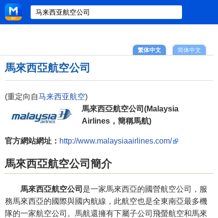
繁体中文
简体中文
馬來西亞航空公司
(重定向自
马来西亚航空
)
馬來西亞航空公司(Malaysia
Airlines，簡稱馬航)
官方網站網址：
http://www.malaysiaairlines.com/
馬來西亞航空公司簡介
馬來西亞航空公司
是一家馬來西亞的國營航空公司，服
務馬來西亞的國際與國內航線，此航空也是全東南亞最多機
隊的一家航空公司。馬航還擁有下屬子公司飛螢航空和馬來