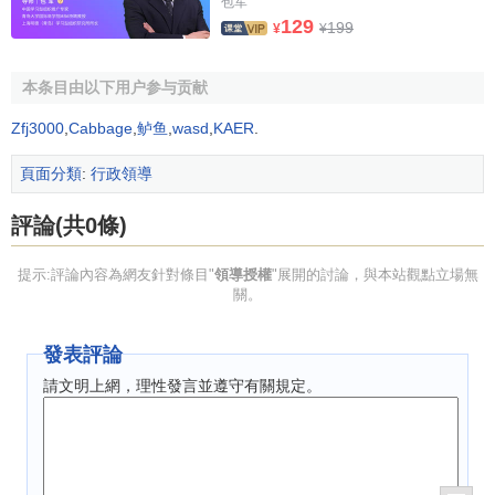
包军
129
3、
領導授權是一種權責高度統一的行為。
199
¥
¥
領導授權的原則
本条目由以下用户参与贡献
Zfj3000
,
Cabbage
,
鲈鱼
,
wasd
,
KAER
.
領導授權需遵循的原則主要表現為：
頁面分類
:
行政領導
1、
適當原則，即為達到某一目標，而通過一定程式進行
的一定限度內的授權。
評論(共0條)
2、
責任原則，即授權的同時要明確下屬的責任，也就是
提示:評論內容為網友針對條目"
領導授權
"展開的討論，與本站觀點立場無
帶責授權。
關。
3、
可控原則，即授權不僅要適當，還要可控。
發表評論
4、
信任原則，即領導者對將要被授權的下屬一定要有充
請文明上網，理性發言並遵守有關規定。
分的瞭解和考查，一旦授權就要對下屬給予充分信任即“疑人
不用，用人不疑”。
5、
考績原則，即領導者授權後，就要定期對下屬進行考