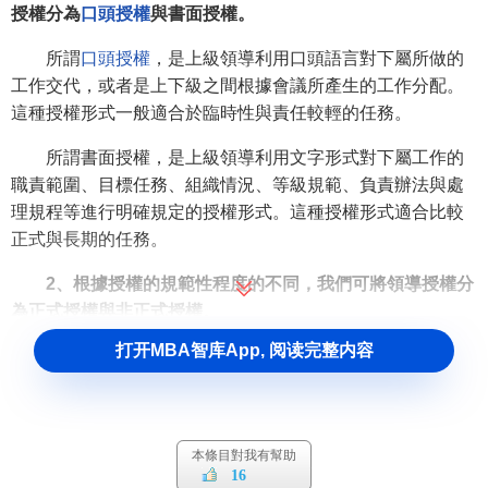
授權分為
口頭授權
與書面授權。
所謂
口頭授權
，是上級領導利用口頭語言對下屬所做的
工作交代，或者是上下級之間根據會議所產生的工作分配。
這種授權形式一般適合於臨時性與責任較輕的任務。
所謂書面授權，是上級領導利用文字形式對下屬工作的
職責範圍、目標任務、組織情況、等級規範、負責辦法與處
理規程等進行明確規定的授權形式。這種授權形式適合比較
正式與長期的任務。
2、根據授權的規範性程度的不同，我們可將領導授權分
為正式授權與非正式授權。
打开MBA智库App, 阅读完整内容
正式授權是
領導主體
根據法律規定並按照法定程式所進
行的授權活動，即下屬行政人員根據其合法地位獲得相應
職
權
的過程。
非正式授權是指無法律特別規定或組織體系之外的非程
本條目對我有幫助
16
式性授權，帶有隨機性，因機遇與需要而定，往往是臨時性