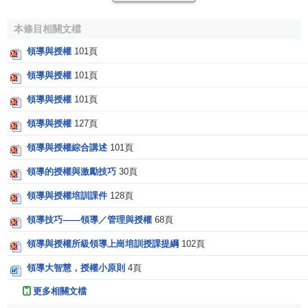
的。
本條目相關文檔
3、根據
工作內容
的重要性程度、上下級的水平與能力等
領導與授權
101頁
綜合情況，我們可將領導授權分為充分授權、
不充分授權
、
制約授權和彈性授權等形式。
領導與授權
101頁
領導與授權
101頁
充分授權也叫
一般授權
，是指上級行政主體在下達任務
時，允許下屬自己進行
決策
，並能進行創造性工作。充分授
領導與授權
127頁
權又可分為三種情況：
領導與授權綜合講述
101頁
柔性授權，即上級領導者僅對工作安排給出一個大綱
領導的授權與激勵技巧
30頁
或輪廓，下屬可隨機應變，靈活而有創造性地處理工
領導與授權培訓課件
128頁
作。
模糊授權，即授權者只講明工作所要完成的任務和達
領導技巧——領導／管理與授權
68頁
成的目標，而不明確指出工作的具體事項與範圍，讓
領導與授權所級領導上崗培訓授課提綱
102頁
被授權者自己去選擇完成任務的途徑。
領導大智慧，授權小原則
4頁
惰性授權，即上級領導者將自己不願意處理的紛亂繁
瑣的事務交給下屬處理，其中也可能包括領導者本身
更多相關文檔
也弄不清楚如何處理的事務。