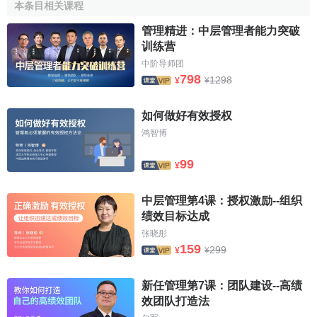
本条目相关课程
不充分授權
，也稱為
特定授權
或
剛性授權
，是指上級行
管理精进：中层管理者能力突破
政主體對於下屬的工作範圍、內容、應達成的目標和完成工
训练营
作的具體途徑等都有詳細規定，下級行政主體必須嚴格執行
中阶导师团
這些規定。
798
1298
¥
¥
制約授權，又叫複合授權，是指上級行政主體將某項任
如何做好有效授权
務的職權分解授給兩個或多個子系統，使子系統之間產生互
鸿智博
相制約的作用，以免出現疏漏。
99
¥
彈性授權，又稱動態授權，是指在完成任務的不同階段
採用不同的授權形式。
中层管理第4课：授权激励--组织
绩效目标达成
領導授權的特點
张晓彤
159
299
¥
¥
1、
領導授權在本質上是組織內部權力分配的特定形式。
新任管理第7课：团队建设--高绩
2、
領導授權實際上是
領導活動
過程的一部分，其核心內
效团队打造法
容是上級領導給下屬分派任務。