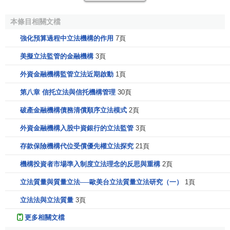
現代的立法
本條目相關文檔
當代的立法機構最初產生於歐洲。最初只是君主不定期
強化預算過程中立法機構的作用
7頁
召集的貴族集會，漸漸的演變成為正式的集會組織。到了19
美擬立法監管的金融機構
3頁
世紀，議會成了新興民族國家獨立的標誌。
外資金融機構監管立法近期啟動
1頁
現代社會，各國的立法權一般都是掌握在議會，各國的
第八章 信托立法與信托機構管理
30頁
議會制度也不相同。現代各國主流採用的三權分立制度中，
議會單獨掌握立法權。議會除了具有立法權外，通常都具有
破產金融機構債務清償順序立法模式
2頁
運用稅款的權力。實施兩院制的國家或地區，一般下院掌握
外資金融機構入股中資銀行的立法監管
3頁
最根本的賦稅權，能以否決政府
財政預算
的方式控制稅款的
存款保險機構代位受償優先權立法探究
21頁
運用。
機構投資者市場準入制度立法理念的反思與重構
2頁
部分國家對立法權又有不同的規範。荷蘭的國王不僅是
禮儀元首，尚掌握部分立法權。芬蘭的總統不僅是
行政機構
立法質量與質量立法──歐美台立法質量立法研究（一）
1頁
首腦，也掌握部分立法權。而中華人民共和國的全國人民代
立法法與立法質量
3頁
表大會不僅是立法機構，而且是最高權力機構，掌握選舉國
更多相關文檔
家元首、任命政府首腦和司法長官的權力，但不單獨掌握全