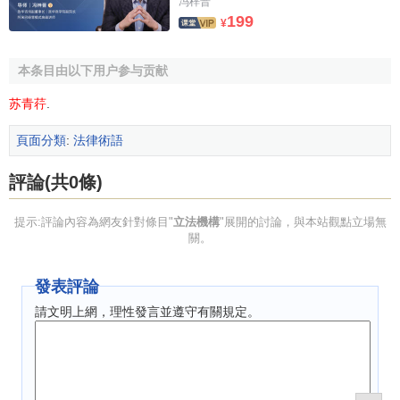
冯梓晋
家的立法機構不同，主要用來制定各種
國際法
與國際公約，
199
¥
以及議定與協調跨國性的重大事務。
本条目由以下用户参与贡献
相關條目
苏青荇
.
司法機構
頁面分類
:
法律術語
評論(共0條)
提示:評論內容為網友針對條目"
立法機構
"展開的討論，與本站觀點立場無
關。
發表評論
請文明上網，理性發言並遵守有關規定。