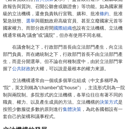
政報告與質詢、召開公聽會或聽證會）等功能。如為國家層
級的立法機構，還會負責執行宣戰、媾和、批准
條約
、批准
緊急狀態、
選舉
與罷黜政府高級官員、甚至立廢國家元首等
國家權力。而部分政府間
國際組織
也設有立法機構。立法機
構通常稱為“議會”或“議院”，但亦有使用不同名稱。
在議會制之下，行政部門首長由立法部門產生，向立法
部門負責。而在總統制之下，行政部門首長不由立法部門產
生，而是分開選舉。但不論在何種制度中，由於立法部門掌
握了
公共財政
的大權，可以說是最根本的權力來源。
立法機構通常由一個或多個單位組成（中文多稱呼為
“院”，英文則稱為“chamber”或“house”），主流形式則為一院
制與兩院制。多院形式的立法機構，各單位往往有著不同的
職責、權力、以及產生成員的方法。立法機構的
決策方式
是
按照少數服從多數的原則進行
集體決策
，為此各國都設有一
套自己的架構和議事程式。