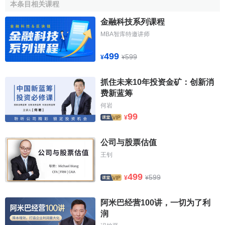
部立法權；行政機構（國務院）也有部分立法權，在一定範
本条目相关课程
圍內可以單獨頒佈具有次級
法律效力
的
行政法規
。
金融科技系列课程
MBA智库特邀讲师
立法機構的職能
499
599
¥
¥
立法機構的職能包括彙集並代表民意，審議制定法律，
以及監察行政機構。立法機構的職權範圍一般都是由各國憲
抓住未来10年投资金矿：创新消
法賦予。
费新蓝筹
何岩
立法機構行使的立法權是國家的最高權力。狹義上，立
99
¥
法權僅指制定和修改憲法以及其他法律的權力，廣義上則還
包括了對國家重大問題的決定權，根據各國法律的不同，可
公司与股票估值
以包括國家元首的選舉和罷免、政府首腦和主要官員的任
王钊
免，財政預算的審批，戰爭與和平問題的決定等。
499
599
¥
¥
在一黨制國家中，立法機構的重要功能是使黨的統治合
法化，並且使之獲得人民的擁戴。立法機構自身的構成和決
阿米巴经营100讲，一切为了利
策也由單一執政黨控制，使該黨的意志變為國家意志。而
聯
润
合國
、
歐洲聯盟
等政府間
國際組織
的立法機構，其功能與國