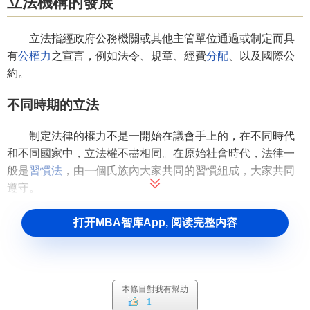
立法機構的發展
立法指經政府公務機關或其他主管單位通過或制定而具
有
公權力
之宣言，例如法令、規章、經費
分配
、以及國際公
約。
不同時期的立法
制定法律的權力不是一開始在議會手上的，在不同時代
和不同國家中，立法權不盡相同。在原始社會時代，法律一
般是
習慣法
，由一個氏族內大家共同的習慣組成，大家共同
遵守。
在奴隸社會時代，法律已經成文，不同國家
法律制定
的
打开MBA智库App, 阅读完整内容
權力也不同。獨裁君主國家，立法權屬於君主。在古代印
度，則屬於祭司階層 - 婆羅門，隸屬於神權。古代雅典，立
法權由奴隸主組成的議會
共同決定
。
本條目對我有幫助
在封建社會，立法權一般都掌握在君主手裡。
1