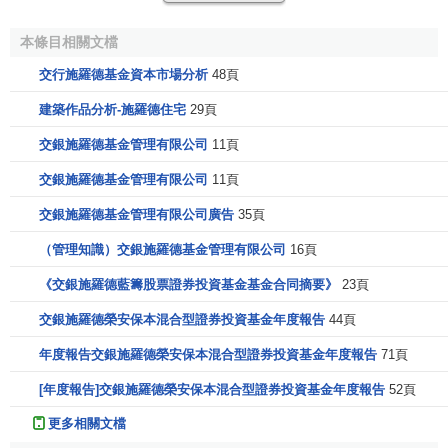
based firm. In 1818 J. Henry Schr?der & Co. was
established in London.
本條目相關文檔
交行施羅德基金資本市場分析
48頁
施羅德集團的歷史可追溯至1804年，Johann Heinrich
Schr?der於當年成為了總部設在倫敦的其兄弟的公司的一個
建築作品分析-施羅德住宅
29頁
合伙人。1818年， J. Henry Schr?der & Co. 在倫敦成立。
交銀施羅德基金管理有限公司
11頁
Key developments in the development of the business
交銀施羅德基金管理有限公司
11頁
included the establishment of J Henry Schroder Banking
交銀施羅德基金管理有限公司廣告
35頁
Corporation ('Schrobanko') as a commercial bank in New
York in 1923, the public offering of the shares in J. Henry
（管理知識）交銀施羅德基金管理有限公司
16頁
Schroder & Co. Ltd on the
London Stock Exchange
in 1959
《交銀施羅德藍籌股票證券投資基金基金合同摘要》
23頁
and the acquisition of Helbert, Wagg & Co, a leading issuing
house, in 1962.
交銀施羅德榮安保本混合型證券投資基金年度報告
44頁
年度報告交銀施羅德榮安保本混合型證券投資基金年度報告
71頁
這個集團的關鍵發展歷程包括： J Henry Schroder
Banking Corporation ('Schrobanko') 作為一家商人銀行1923
[年度報告]交銀施羅德榮安保本混合型證券投資基金年度報告
52頁
年在紐約的成立，J. Henry Schroder & Co. Ltd 的股票1959
更多相關文檔
年在
倫敦證券交易所
的公開發行，及對Helbert, Wagg & Co