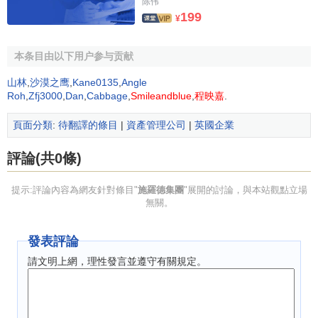
陈伟
表率作用，and was to grow dramatically under Winfried
199
¥
Bischoff. 1984 年，其集團總值達到3千萬英鎊，施羅德出任
CEO職務。2000年，該公司將投資銀行部以13億英鎊的價格
本条目由以下用户参与贡献
出售給了
花旗銀行
。花旗集團在歐洲的投資銀行業務 traded
as Schroder
Salomon Smith Barney
自2000年至2003年。
山林
,
沙漠之鹰
,
Kane0135
,
Angle
Roh
,
Zfj3000
,
Dan
,
Cabbage
,
Smileandblue
,
程映嘉
.
2000年，Bischoff因其作出的貢獻被授予爵士稱號。
頁面分類
:
待翻譯的條目
|
資產管理公司
|
英國企業
施羅德集團在中國
評論(共0條)
施羅德集團在中國：
交銀施羅德基金管理有限公司
提示:評論內容為網友針對條目"
施羅德集團
"展開的討論，與本站觀點立場
1908年，
交通銀行
在中國成立，遂成為中國早期的發鈔
無關。
行之一。也是中國現有銀行最早的一家全國性大銀行。
發表評論
1804年，施羅德集團在英國創立，並逐步發展成為全球
請文明上網，理性發言並遵守有關規定。
頂級的資產管理公司之一。
1980年，
中集集團
成立，自1996年以來，中集集團的集
裝箱產銷量一直保持全球第一，是全球集裝箱行業的佼佼