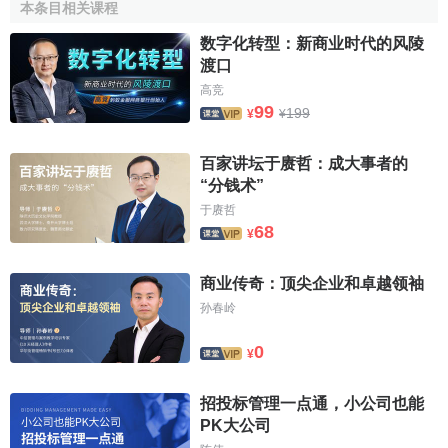
本条目相关课程
這一重要證券發行公司在1962年的收購。
数字化转型：新商业时代的风陵
In 1986 the Company disposed of Schrobanko, its
渡口
commercial banking arm in New York and acquired 50% of
高竞
Wertheim & Co, a mid-tier New York based investment bank,
99
199
¥
¥
whose activities more closely mirrored those of the London
business.
百家讲坛于赓哲：成大事者的
“分钱术”
Schroders played a leading role in the privatisations
于赓哲
carried out by the UK Government in the 1980s and was to
68
¥
grow dramatically under Winfried Bischoff. All of Schroders
was worth ￡30 Million when he took over as
CEO
in 1984.
商业传奇：顶尖企业和卓越领袖
In 2000 the company sold the investment banking division to
孙春岭
Citigroup
for ￡1.3 billion. Citigroup's European investment
banking arm traded as Schroder
Salomon Smith Barney
0
¥
from 2000 to 2003. Bischoff was to be knighted in 2000 for
his efforts.
招投标管理一点通，小公司也能
PK大公司
施羅德集團在20世紀80年代英國政府推行的
民營化
起了