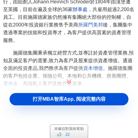
行，由始創人Johann Heinrich Schroder於1804年由漢堡遷
至英國，目前在遍及全球的36家
辦事處
，共雇用超過2,200名
員工。目前施羅德家族仍然擁有集團絕大部份的控制權，自
從在2000年投資銀行業務售予美商
所羅門美邦
後，集團集中
透過專業的技能和投資專才，為客戶提供高質素的資產管理
服務。
施羅德集團秉承獨立經營方式,並專註於資產管理業務,預
知及滿足客戶的需要,致力為客戶及股東提供資產增值。通過
全面的投資產品,我們務求為客戶提供
資本增值
。施羅德集團
的客戶包括企業、保險公司、本地和公共機構、慈善團體、
退休金
、高端私人客戶及散戶投資者。
施羅德集團的中國業務始於1994年。
打开MBA智库App, 阅读完整内容
施羅德集團歷史
Schroders' history began in 1804 when Johann
本條目對我有幫助
Heinrich Schr?der became a partner in his brother's London
22