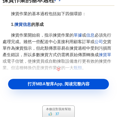
揀貨作業的基本過程
揀貨作業的基本過程包括如下四個環節：
1.
揀貨信息
的形成
揀貨作業開始前，指示揀貨作業的
單據
或
信息
必須先行
處理完成。雖然一些配送中心直接利用顧客訂單或
公司
交貨
單作為揀貨指示，但此類傳票容易在揀貨過程中受到污損而
產生錯誤，所以多數揀貨方式仍需將原始傳票轉換成
揀貨單
或電子信號，使揀貨員或自動揀取設備進行更有效的揀貨作
業。但這種轉換仍是揀貨作業中的一大
瓶頸
。
因此，利用
EOS
(Electric 0rdering System)、POT直接將
打开MBA智库App, 阅读完整内容
訂貨資訊通過電腦快速及時地轉換成
揀貨單
或電子信號是現
代配送中心必須解決的問題。
2.行走與搬運
本條目對我有幫助
揀貨時，揀貨作業人員或機器必須直接接觸並拿取貨
37