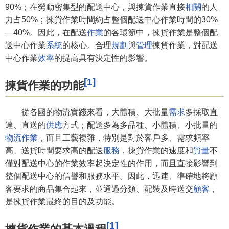
90%；在勞動密集型的配送中心，與揀貨作業直接
相關
的人
力占50%；揀貨作業時間約占整個配送中心作業時間的30%
—40%。因此，在配送
作業
的各環節中，揀貨作業是整個配
送中心作業
系統
的核心。合理
規劃
與
管理
揀貨作業，對配送
中心作業
效率
的提高具有決定性的影響。
[1]
揀貨作業的功能
從各國的物流實踐來看，大體積、大批量
需求
多採取直
達、直送的
供應
方式；配送多為多品種、小體積、小批量的
物流作業
，而且工藝複雜，特別是對於客戶多、需求頻率
高、送貨時間要求高的配送
服務
，揀貨作業的速度和
質量
不
僅對配送中心的作業效率起決定性的作用，而且直接影響到
整個配送中心的信譽和服務水平。因此，迅速、準確地將顧
客要求的商品集合起來，並通過分類、配裝及時送交
顧客
，
是揀貨作業最終的目的及功能。
[1]