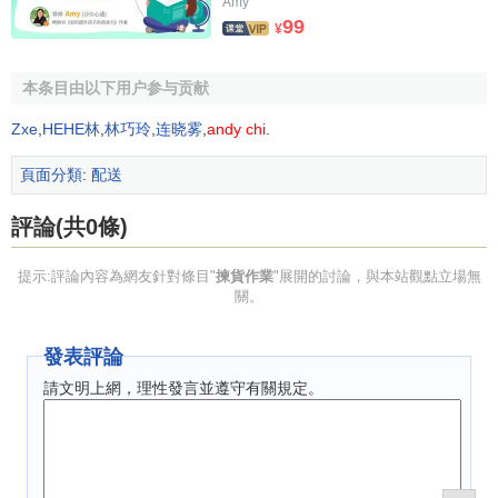
Amy
外，防止發生揀貨錯誤，提高
儲存管理
賬物相符率
及
顧客滿
99
¥
意度
，降低揀貨作業成本也是揀貨作業管理的目標。
本条目由以下用户参与贡献
[2]
揀貨作業的主要方法
Zxe
,
HEHE林
,
林巧玲
,
连晓雾
,
andy chi
.
配送中心常用的揀貨作業主要有兩種，單一揀取和批量
頁面分類
:
配送
揀取。
評論(共0條)
單一揀取
提示:評論內容為網友針對條目"
揀貨作業
"展開的討論，與本站觀點立場無
單一揀取的幾種方式。
關。
結合分區策略具體又可以分為單人揀取、
分區
接力揀取
發表評論
和分區彙總揀取幾種方式。
請文明上網，理性發言並遵守有關規定。
單人揀取時可以一張訂單由一個人從頭到尾負責到底。
此種揀貨方式的
揀貨單
，只需將訂單資料轉為揀貨需求資料
即可。