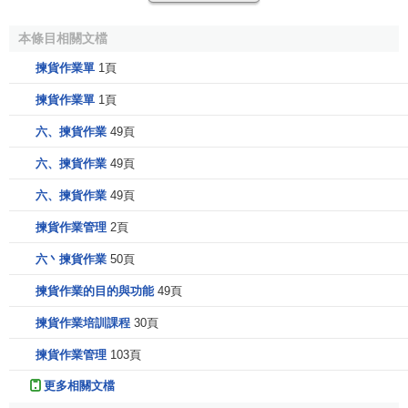
物，這樣就形成了揀貨過程中的行走與貨物的
搬運
。這一過
程有兩種完成方式；
本條目相關文檔
揀貨作業單
1頁
人一物方式，即揀貨人員以步行或搭乘揀貨車輛方式
到達貨物儲位。這一方式的特點縣物靜而人動.揀取者
揀貨作業單
1頁
旬括揀貨人員、自動揀貨機機揀貨機器人。
六、揀貨作業
49頁
物一人方式，與第一種方式相反，揀取人員在固定位
置作業，而貨物保持動態的
儲存
方式。這種方式的特
六、揀貨作業
49頁
點是物動而人靜，如輕負載自動
倉儲
、旋轉自動倉儲
六、揀貨作業
49頁
等。
揀貨作業管理
2頁
3.揀貨
六丶揀貨作業
50頁
無論是人工或機械揀取貨物都必須首先確認被揀貨物的
揀貨作業的目的與功能
49頁
品名、規格、數量等內容是否與揀貨
信息傳遞
的指示一致。
揀貨作業培訓課程
30頁
這種確認既可以通過人工目視讀取信息，也可以利用無線傳
輸
終端
機讀取條碼，由電腦進行對比：後一種方式可以大幅
揀貨作業管理
103頁
度降低揀貨的錯誤率。
揀貨信息
被確認後，揀取的過程可以
更多相關文檔
由人工或自動化設備完成。