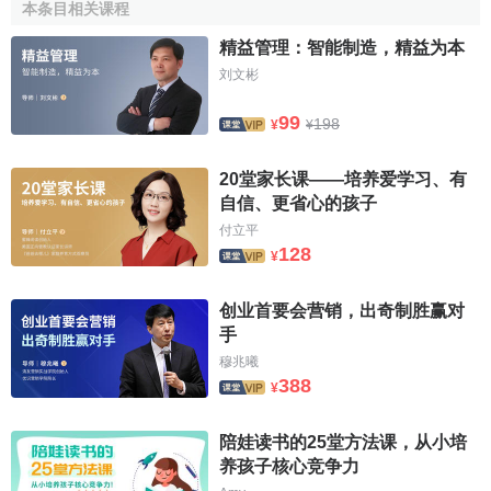
本条目相关课程
4.分類與集中
精益管理：智能制造，精益为本
配送中心在收到多個
客戶
的訂單後，可以形成
批量揀
刘文彬
取
，然後再根據不同的客戶或送貨路線分類集中，有些
需要
99
198
¥
¥
進行
流通加工
的商品還需根據加工方法進行分類，加工完畢
再按一定方式分類
出貨
。多品種
分貨
的
工藝過程
較複雜，難
20堂家长课——培养爱学习、有
度也大，容易發生錯誤，必須在統籌安排形成
規模效應
的基
自信、更省心的孩子
礎上提高作業的精確性。分類完成後，經過查對、
包裝
便可
付立平
以出貨了。
128
¥
揀貨作業消耗的時間主要包括四大部分：
创业首要会营销，出奇制胜赢对
訂單或送貨單經過
信息處理
過程，形成揀貨指示的時
手
間；
穆兆曦
行走與搬運貨物的時間；
388
¥
準確找到貨物的儲位並確認所揀貨物及數量的時間；
揀取完畢，將貨物分類集中的時間。
陪娃读书的25堂方法课，从小培
养孩子核心竞争力
提高揀貨作業效率主要是縮短以上四個
作業時間
。此