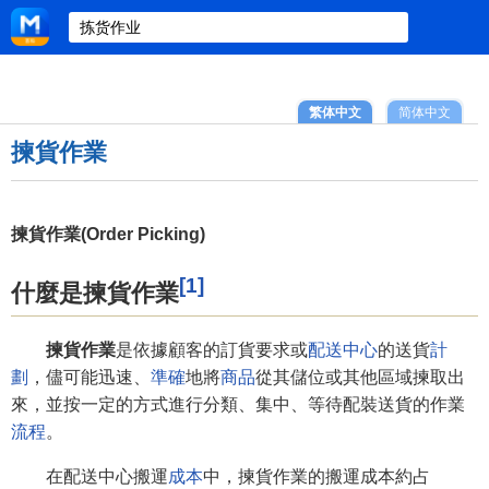
繁体中文
简体中文
揀貨作業
揀貨作業(Order Picking)
[1]
什麼是揀貨作業
揀貨作業
是依據顧客的訂貨要求或
配送中心
的送貨
計
劃
，儘可能迅速、
準確
地將
商品
從其儲位或其他區域揀取出
來，並按一定的方式進行分類、集中、等待配裝送貨的作業
流程
。
在配送中心搬運
成本
中，揀貨作業的搬運成本約占