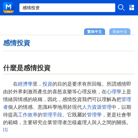
繁体中文
简体中文
感情投資
什麼是感情投資
在
經濟學
里，
投資
的目的是要求有所回報。所謂感情即
由於外界刺激而產生的喜怒哀樂等心理反映，在
心理學
上是
情緒與情感的統稱，因此，感情投資我們可以理解為把
管理
者
個人的情感、意識科學地用於現代
人力資源管理
中，以期
待提高
工作效率
的
管理手段
。它既屬於
管理學
，更是社會學
的範疇，主要研究企業管理者怎樣處理人與人之間的關係。
[1]