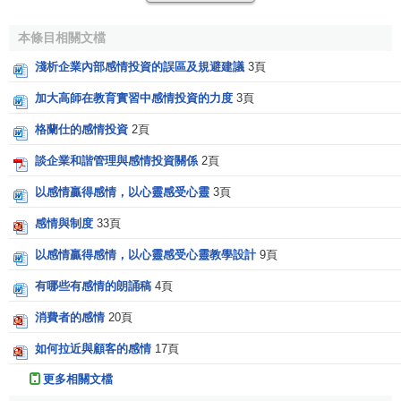
首先，管理者必須要關愛員工、尊重員工、信賴員工。
本條目相關文檔
馬斯洛的層次需求理論指出，人的需求層次從低到高依次是
生理 - 安全 - 歸屬 - 自尊 - 自我實現。在這幾種需求中，
企業
淺析企業內部感情投資的誤區及規避建議
3頁
中的
員工
在生理與安全方面都已得到基本保障，同時又已被
加大高師在教育實習中感情投資的力度
3頁
歸屬於某個企業，所以，員工們都希望在自尊上也能得到滿
格蘭仕的感情投資
2頁
足，進而達到人生的
自我實現
。每個人都有自尊心，都希望
被人尊重，一旦被尊重，便會產生不辱使命的心理，工作意
談企業和諧管理與感情投資關係
2頁
念與幹勁格外高昂。一個人不論具有多大的才能，若無法滿
以感情贏得感情，以心靈感受心靈
3頁
足其被尊重的欲望，便會削弱他的
工作積極性
。所以，管理
者有必要經常深入基層，瞭解員工的需要，員工遇到困難，
感情與制度
33頁
管理者要及時給予幫助，讓員工體驗到領導的溫暖。
以感情贏得感情，以心靈感受心靈教學設計
9頁
其次，要用恰當的方式激勵員工，對員工及時給予精神
有哪些有感情的朗誦稿
4頁
和物質獎勵。很顯然，每個人都很在乎自己在領導心目中的
消費者的感情
20頁
形象，都非常在乎領導對自己的看法。領導的表揚往往具有
權威性，是員工確立自己在本單位的價值和位置的依據。領
如何拉近與顧客的感情
17頁
導者要及時表揚、獎勵、提拔出色員工，以免讓他們產生“反
更多相關文檔
正領導也看不見，乾好乾壞一個樣”的想法。領導的贊揚不僅