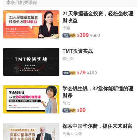
本条目相关课程
表明領導對員工的肯定和賞識，還表明領導很關註員工的事
情，對他們的一言一行都很關心。領導對員工的贊揚，還能
21天掌握基金投资，轻松坐收理
财收益
夠消除員工對領導的疑慮與隔閡，密切兩者關係，有利於上
下團結，滿足員工成就感和榮譽感。
李颖
399
680
¥
¥
再次，加強員工的教育和培訓，提高他們對企業的信任
和
工作能力
。加強對員工的教育和培養，是現代企業以人為
TMT投资实战
本管理的重要環節，也是為了適應現代化、知識化、智能化
陈悦天
社會的要求。對員工進行培訓，本身就是屬於員工的一種福
79
利措施，員工能從中感到領導對他們價值的肯定。培訓不僅
199
¥
¥
可以提高員工知識水平與
勞動技能
，同時也可以加強員工價
值觀教育，培養
企業文化
。
学会钱生钱，32堂你能听懂的理
财课
最後，可對知識型員工實行全面持股計劃，使其
知識資
简七
本化
，讓員工的切身利益與企業緊密相連，增強其歸屬感。
99
¥
[1]
感情投資的必要性
探索中国华尔街，抓住未来财富
约翰·s·戈登