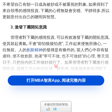
不希望自己有朝一日成為被炒或不被重視的對象, 如果得到了
來自領導的感情投資, 下屬的心裡無疑會安穩、平靜得多,所以
更願意付出自己的聰明與智慧。
3. 激發下屬開拓意識
管理者對下屬的感情投資, 可以有效激發下屬的開拓意識,
使其鼓起勇氣, 不會“前怕狼後怕虎”, 工作起來便無所擔心, 一
往無前。人的
創新精神
的發揮是有條件的, 當人們心中存有疑
慮時, 便不敢創新, 抱著“寧可不做, 也不可做錯”的心理, 整天混
日子, 只把份內的工作做好就行了。如果管理者對下屬進行感
情投資, 越建立充分的信任感、親密感, 就會越有效地消除下
屬心中的各種疑慮, 從而更願意把各方面的潛能都發揮出來。
打开MBA智库App, 阅读完整内容
[1]
感情投資的主要方式
一般認為，投資的對象應為實物資本，而感情作為一種
本條目對我有幫助
特別的資本，其投資具有獨特的手段和方法。
10