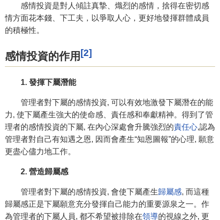
感情投資是對人傾註真摯、熾烈的感情，捨得在密切感
情方面花本錢、下工夫，以爭取人心，更好地發揮群體成員
的積極性。
[2]
感情投資的作用
1. 發揮下屬潛能
管理者對下屬的感情投資, 可以有效地激發下屬潛在的能
力, 使下屬產生強大的使命感、責任感和奉獻精神。得到了管
理者的感情投資的下屬, 在內心深處會升騰強烈的
責任心
,認為
管理者對自己有知遇之恩, 因而會產生“知恩圖報”的心理, 願意
更盡心儘力地工作。
2. 營造歸屬感
管理者對下屬的感情投資, 會使下屬產生
歸屬感
, 而這種
歸屬感正是下屬願意充分發揮自己能力的重要源泉之一。作
為管理者的下屬人員, 都不希望被排除在
領導
的視線之外, 更