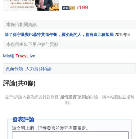
1、感情投資適應了知識經濟時代“
以人為本
”的要求
199
¥
德魯克在其著作《巨變時代的管理》中提出，進入知識
經濟時代，企業出現了一個新的工作群體，即“
知識工作者
”。
本條目相關資訊
他們與以往的資本經濟時代的勞動者有一個根本不同，即他
除了孫宇晨與巴菲特共進午餐，層次高的人，都有這四種飯局
2019年6月13日
們自身掌握著部分生產工具——知識。所以，新經濟時代的
本条目由以下用户参与贡献
人力資源管理更重視開發員工的智慧和能力，從觀念和體制
上為人才創造更為寬鬆、更富活力的環境，這就要求尊重知
Mis铭
,
Tracy
,
Llyn
.
識、尊重人才，堅持“以人為本”。因此管理者在團隊中的作用
頁面分類
:
人力資源術語
主要是激勵每個員工，而不是單純發號施令。
2、感情投資有利於企業團結，提高工作效率
評論(共0條)
我們都知道“暴政”容易使一個朝代滅亡，“仁政”有利於國
提示:評論內容為網友針對條目"
感情投資
"展開的討論，與本站觀點立場無
家長治久安，國家如此，企業也概莫能外。“仁者，愛人”，要
關。
“愛人”就必須進行感情投資。感情投資能培養職工的
集體意識
和團結精神，激發他們的工作熱情和聰明才智，發揮其主觀
發表評論
能動性和創造性，進而轉化為現實生產力，提高
企業的凝聚
請文明上網，理性發言並遵守有關規定。
力
和工作效率。