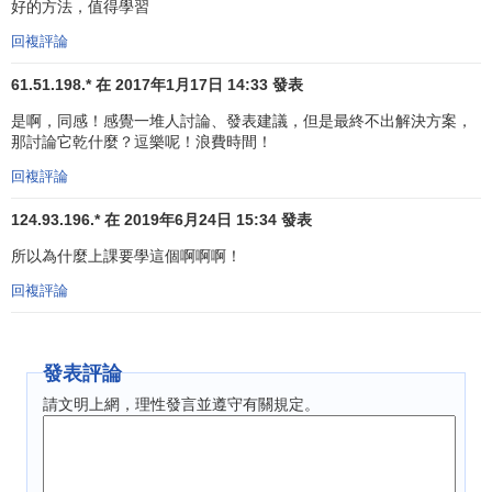
好的方法，值得學習
2．如果參加者互不認識，可從不同職位（職稱或級
別）的人員中選取。這時不應宣佈參加人員職稱，不
回複評論
論成員的職稱或級別的高低，都應同等對待。
61.51.198.* 在 2017年1月17日 14:33 發表
3．參加者的專業應力求與所論及的決策問題相一致，
是啊，同感！感覺一堆人討論、發表建議，但是最終不出解決方案，
這並不是專家組成員的必要條件。但是，專家中最好
那討論它乾什麼？逗樂呢！浪費時間！
包括一些學識淵博，對所論及問題有較深理解的其它
回複評論
領域的專家。
124.93.196.* 在 2019年6月24日 15:34 發表
頭腦風暴法專家小組應由下列人員組成：
所以為什麼上課要學這個啊啊啊！
方法論學者——專家會議的主持者；
回複評論
設想產生者——專業領域的專家；
分析者——專業領域的高級專家；
發表評論
演繹者——具有較高
邏輯思維能力
的專家。
請文明上網，理性發言並遵守有關規定。
頭腦風暴法的所有參加者，都應具備較高的聯想思維能
力。在進行“頭腦風暴”（即思維共振）時，應儘可能提供一個
有助於把註意力高度集中於所討論問題的環境。有時某個人