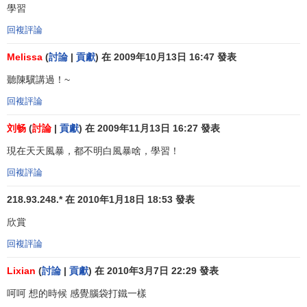
學習
許自我批判，在心理上調動每一個與會者的積極性，徹底防
回複評論
止出現一些“扼殺性語句”和“自我扼殺語句”。諸如“這根本行不
通”、“你這想法太陳舊了”、“這是不可能的”、“這不符合某某
Melissa
(
討論
|
貢獻
) 在 2009年10月13日 16:47 發表
定律”以及“我提一個不成熟的看法”、“我有一個不一定行得通
聽陳驥講過！~
的想法”等語句，禁止在會議上出現。只有這樣，與會者才可
回複評論
能在充分放鬆的心境下，在別人設想的激勵下，集中全部精
力開拓自己的思路。
刘畅
(
討論
|
貢獻
) 在 2009年11月13日 16:27 發表
——目標集中，追求設想數量，越多越好。在智力激勵
現在天天風暴，都不明白風暴啥，學習！
法實施會上，只強制大家提設想，越多越好。會議以謀取設
回複評論
想的數量為目標。
218.93.248.* 在 2010年1月18日 18:53 發表
——鼓勵巧妙地利用和改善他人的設想。這是激勵的關
欣賞
鍵所在。每個與會者都要從他人的設想中激勵自己，從中得
到啟示，或補充他人的設想，或將他人的若幹設想綜合起來
回複評論
提出新的設想等。
Lixian
(
討論
|
貢獻
) 在 2010年3月7日 22:29 發表
——與會人員一律平等，各種設想全部記錄下來。與會
呵呵 想的時候 感覺腦袋打鐵一樣
人員，不論是該方面的專家、員工，還是其他領域的學者，