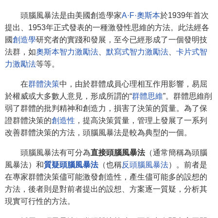
頭腦風暴法是由美國創造學家
A·F·奧斯本
於1939年首次
提出、1953年正式發表的一種激發性思維的方法。此法經各
國
創造學
研究者的實踐和發展，至今已經形成了一個發明技
法群，如
奧斯本智力激勵法
、
默寫式智力激勵法
、
卡片式智
力激勵法
等等。
在
群體決策
中，由於群體成員心理相互作用影響，易屈
於權威或大多數人意見，形成所謂的“
群體思維
”。群體思維削
弱了群體的批判精神和創造力，損害了決策的質量。為了保
證群體決策的
創造性
，提高決策質量，管理上發展了一系列
改善群體決策的方法，頭腦風暴法是較為典型的一個。
頭腦風暴法有可分為
直接頭腦風暴法
（通常簡稱為頭腦
風暴法）和
質疑頭腦風暴法
（也稱
反頭腦風暴法
）。前者是
在專家群體決策儘可能激發創造性，產生儘可能多的設想的
方法，後者則是對前者提出的設想、方案逐一質疑，分析其
現實可行性的方法。