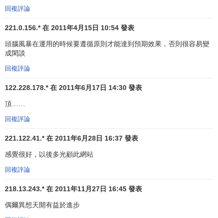
可進行柔性訓練。
回複評論
設想開發：由主持人公佈會議主題並介紹與主題相關的
221.0.156.* 在 2011年4月15日 10:54 發表
參考情況；突破思維慣性，大膽進行聯想；主持人控制好時
頭腦風暴在運用的時候要遵循原則才能達到預期效果，否則很容易變
間，力爭在有限的時間內獲得儘可能多的創意性設想。
成閑談
設想的分類與整理：一般分為實用型和幻想型兩類。前
回複評論
者是指目前技術工藝可以實現的設想，後者指目前的技術工
122.228.178.* 在 2011年6月17日 14:30 發表
藝還不能完成的設想。
頂……
完善實用型設想：對實用型設想，再用腦力激蕩法去進
回複評論
行論證、進行二次開發，進一步擴大設想的實現範圍。
221.122.41.* 在 2011年6月28日 16:37 發表
幻想型設想再開發：對幻想型設想，再用腦力激蕩法進
感覺很好，以後多光顧此網站
行開發，通過進一步開發，就有可能將創意的萌芽轉化為成
熟的實用型設想。這是腦力激蕩法的一個關鍵步驟，也是該
回複評論
方法質量高低的明顯標誌。
218.13.243.* 在 2011年11月27日 16:45 發表
⑥主持人技巧
偶爾異想天開有益於進步