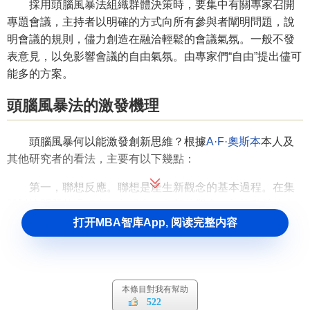
採用頭腦風暴法組織群體決策時，要集中有關專家召開
專題會議，主持者以明確的方式向所有參與者闡明問題，說
明會議的規則，儘力創造在融洽輕鬆的會議氣氛。一般不發
表意見，以免影響會議的自由氣氛。由專家們“自由”提出儘可
能多的方案。
頭腦風暴法的激發機理
頭腦風暴何以能激發創新思維？根據
A·F·奧斯本
本人及
其他研究者的看法，主要有以下幾點：
第一，聯想反應。聯想是產生新觀念的基本過程。在集
體討論問題的過程中，每提出一個新的觀念，都能引發他人
的聯想。相繼產生一連串的新觀念，產生
連鎖反應
，形成新
打开MBA智库App, 阅读完整内容
觀念堆，為創造性地解決問題提供了更多的可能性。
第二，熱情感染。在不受任何限制的情況下，集體討論
問題能激發人的熱情。人人自由發言、相互影響、相互感
本條目對我有幫助
染，能形成熱潮，突破固有觀念的束縛，最大限度地發揮創
522