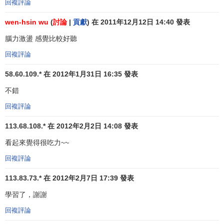
主持人應懂得各種
創造思維
和技法，會前要向與會者重
回複評論
申會議應嚴守的原則和紀律，善於激發成員思考，使場面輕
wen-hsin wu
(
討論
|
貢獻
) 在 2011年12月12日 14:40 發表
鬆活躍而又不失腦力激蕩的規則；
腦力激盪 感覺比較好聽
可輪流發言，每輪每人簡明扼要地說清楚創意設想一
回複評論
個，避免形成辯論會和發言不均；
58.60.109.* 在 2012年1月31日 16:35 發表
要以
賞識激勵
的詞句語氣和微笑點頭的
行為語言
，鼓勵
不錯
與會者多出設想，如說：“對，就是這樣！”“太棒了！”“好主
意！這一點對開闊思路很有好處！”等等；
回複評論
113.68.108.* 在 2012年2月2日 14:08 發表
禁止使用下麵的話語：“這點別人已說過了！”“實際情況
會怎樣呢？”“請解釋一下你的意思。”“就這一點有用”“我不贊
看起來覺得很吃力~~
賞那種觀點。”等等；
回複評論
經常強調設想的數量，比如平均3分鐘內要發表10個設
113.83.73.* 在 2012年2月7日 17:39 發表
想；
學習了，謝謝
遇到人人皆才窮計短出現暫時停滯時，可採取一些措
回複評論
施，如休息幾分鐘，自選休息方法，散步、唱歌、喝水等，