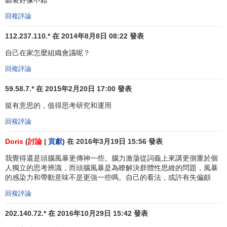
可以使用適當的幽默
回複評論
鼓勵創造性
112.237.110.* 在 2014年8月8日 08:22 發表
結合併改進其他人的建議
自己在家怎麼組織會議呢？
回複評論
頭腦風暴法中的專家小組
59.58.7.* 在 2015年2月20日 17:00 發表
為便提供一個良好的
創造性思維
環境，應該確定專家會
挺有意思的，值得思考研究和運用
議的最佳人數和會議進行的時間。經驗證明，專家小組規模
回複評論
以10－15人為宜，會議時間一般以20－60分鐘效果最佳。專
家的人選應嚴格限制，便於參加者把註意力集中於所涉及的
Doris
(
討論
|
貢獻
) 在 2016年3月19日 15:56 發表
問題；
我覺得還是頭腦風暴更傳神一些。腦力激蕩從詞義上來講更側重於個
人獨立的思考辨識，而頭腦風暴是為瞭解決群體性思維的問題，風暴
具體應按照下述三個原則選取：
的感染力和帶動意味不是更強一些嗎。自己的看法，或許有失偏頗
1．如果參加者相互認識，要從同一職位（
職稱
或級
回複評論
別）的人員中選取。領導人員不應參加，否則可能對
202.140.72.* 在 2016年10月29日 15:42 發表
參加者造成某種壓力。