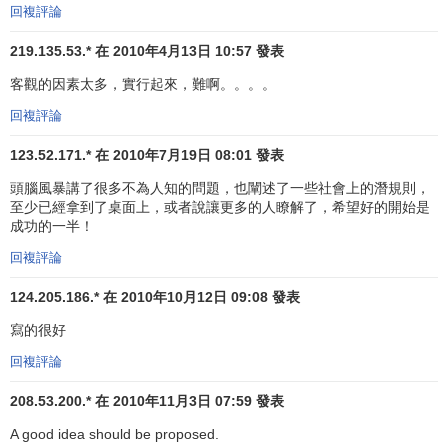
回複評論
以及該領域的外行，一律平等；各種設想，不論大小，甚至
是最荒誕的設想，記錄人員也要求認真地將其完整地記錄下
219.135.53.* 在 2010年4月13日 10:57 發表
來。
客觀的因素太多，實行起來，難啊。。。。
——主張獨立思考，不允許私下交談，以免干擾別人思
回複評論
維；
123.52.171.* 在 2010年7月19日 08:01 發表
——提倡自由發言，暢所欲言，任意思考。會議提倡自
頭腦風暴講了很多不為人知的問題，也闡述了一些社會上的潛規則，
由奔放、隨便思考、任意想象、儘量發揮，主意越新、越怪
至少已經拿到了桌面上，或者說讓更多的人瞭解了，希望好的開始是
成功的一半！
越好，因為它能啟發人推導出好的觀念。
回複評論
——不強調個人的成績，應以小組的整體利益為重，註
124.205.186.* 在 2010年10月12日 09:08 發表
意和理解別人的貢獻，人人創造民主環境，不以多數人的意
見阻礙個人新的觀點的產生，激發個人追求更多更好的主
寫的很好
意。
回複評論
⑤會議實施步驟
208.53.200.* 在 2010年11月3日 07:59 發表
會前準備
：參與人、主持人和課題任務三落實，必要時
A good idea should be proposed.