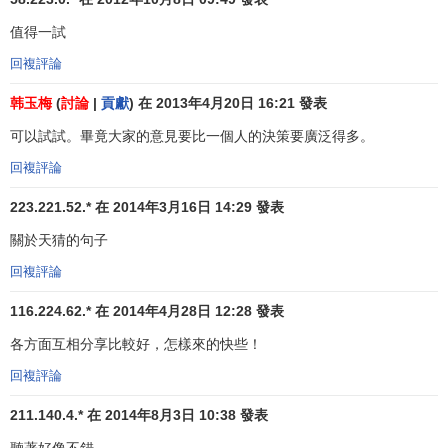
值得一試
庭外判決原則。對各種意見、方案的評判必須放到最
後階段，此前不能對別人的意見提出批評和評價。認
回複評論
真對待任何一種設想，而不管其是否適當和可行。
韩玉梅
(
討論
|
貢獻
) 在 2013年4月20日 16:21 發表
歡迎各抒己見，自由鳴放。創造一種自由的氣氛，激
可以試試。畢竟大家的意見要比一個人的決策要廣泛得多。
發參加者提出各種荒誕的想法。
回複評論
追求數量。意見越多，產生好意見的可能性越大。
223.221.52.* 在 2014年3月16日 14:29 發表
探索取長補短和改進辦法。除提出自己的意見外，鼓
關於天猜的句子
勵參加者對他人已經提出的設想進行補充、改進和綜
合。
回複評論
迴圈進行
116.224.62.* 在 2014年4月28日 12:28 發表
每人每次只提一個建議
各方面互相分享比較好，怎樣來的快些！
沒有建議時說“過”
回複評論
不要相互指責
211.140.4.* 在 2014年8月3日 10:38 發表
要耐心
聽著好像不錯