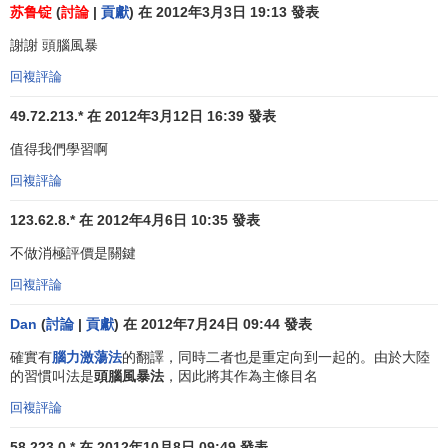
再進行幾輪腦力激蕩。或發給每人一張與問題無關的圖畫，
苏鲁锭
(
討論
|
貢獻
) 在 2012年3月3日 19:13 發表
要求講出從圖畫中所獲得的靈感。
謝謝 頭腦風暴
根據課題和實際情況需要，引導大家掀起一次又一次腦
回複評論
力激蕩的“激波”。如課題是某產品的進一步開發，可以從產品
49.72.213.* 在 2012年3月12日 16:39 發表
改進配方思考作為第一激波、從降低成本思考作為第二激
值得我們學習啊
波、從擴大銷售思考作為第三激波等。又如，對某一問題解
決方案的討論，引導大家掀起“設想開發”的激波，及時抓住
回複評論
“拐點”，適時引導進入“設想論證”的激波。
123.62.8.* 在 2012年4月6日 10:35 發表
要掌握好時間，會議持續1小時左右，形成的設想應不少
不做消極評價是關鍵
於100種。但最好的設想往往是會議要結束時提出的，因此，
回複評論
預定結束的時間到了可以根據情況再延長5分鐘，這是人們容
易提出好的設想的時候。在1分鐘時間里再沒有新主意、新觀
Dan
(
討論
|
貢獻
) 在 2012年7月24日 09:44 發表
點出現時，智力激勵會議可宣佈結束或告一段落。
確實有
腦力激蕩法
的翻譯，同時二者也是重定向到一起的。由於大陸
的習慣叫法是
頭腦風暴法
，因此將其作為主條目名
頭腦風暴法的原則
回複評論
頭腦風暴法應遵守如下原則：
58.223.0.* 在 2012年10月8日 09:49 發表