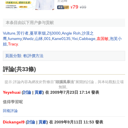
會者有一定准備；
王达峰
79
99
¥
¥
選好主持人。主持人要熟悉並掌握該技法的要點和操作
要素，摸清主題現狀和發展趨勢；
本条目由以下用户参与贡献
參與者要有一定的訓練基礎，懂得該會議提倡的原則和
Vulture
,
苦行者
,
蔓草寒烟
,
Zfj3000
,
Angle Roh
,
沙漠之
方法；
鹰
,
funwmy
,
Wwdz
,
山林
,
001
,
Kane0135
,
Yixi
,
Cabbage
,
袁国敏
,
泡芙小
姐
,
Tracy
.
會前可進行柔化訓練，即對缺乏創新鍛煉者進行打破常
頁面分類
:
軟評價方法
規思考，轉變
思維
角度的訓練活動，以減少思維慣性，從單
調的緊張工作環境中解放出來，以飽滿的創造熱情投入激勵
評論(共33條)
設想活動。
提示:評論內容為網友針對條目"
頭腦風暴法
"展開的討論，與本站觀點立場
④會議原則
無關。
Yeyehuai
(
討論
|
貢獻
) 在 2009年7月23日 17:14 發表
為使與會者暢所欲言，互相啟發和
激勵
，達到較高效
值得學習呢
率，必須嚴格遵守下列原則：
回複評論
——禁止批評和評論，也不要自謙。對別人提出的任何
想法都不能批判、不得阻攔。即使自己認為是幼稚的、錯誤
Dickangel9
(
討論
|
貢獻
) 在 2009年9月11日 11:53 發表
的，甚至是荒誕離奇的設想，亦不得予以駁斥；同時也不允