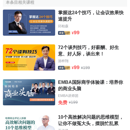
本条目相关课程
最好由不同專業或不同崗位者組成；
掌握这24个技巧，让会议效果快
會議時間控制在1小時左右；
速提升
邱柏森
設主持人一名，主持人只主持會議，對設想不作評論。
99
¥
設記錄員1～2人，要求認真將與會者每一設想不論好壞都完
整地記錄下來。
72个谈判技巧，好薪酬、好生
②會議類型
意、好人际，谈出来！
游梓翔
設想開髮型：這是為獲取大量的設想、為課題尋找多種
99
199
¥
¥
解題思路而召開的會議，因此，要求參與者要善於想象，語
言表達能力要強。
EMBA国际商学体验课：培养你
的商业头脑
設想論證型；這是為將眾多的設想歸納轉換成實用型方
EMBA讲师团
案召開的會議。要求與會者善於歸納、善於分析判斷。
199
免费
¥
③會前準備工作
10个高效解决问题的思维模型，
會議要明確主題。會議主題提前通報給與會人員，讓與
让你不做冤大头，摆脱忙乱累