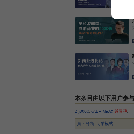
本条目由以下用户参
Zfj3000
,
KAER
,
Mis铭
,
苏青荇
.
頁面分類
:
商業模式