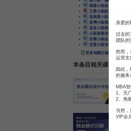
某小區一層商業營銷提案
商業小區租賃合同範本
文景小區配套商業LOG
某商業小區物業前期策劃
亲爱的
長灣小區商業網點管理約
某某小區商業網點管理規
小區商業用房管理規定範
过去的
老舊小區改造商業計劃書
团队的
安置小區項目商業計劃書
然而，
更多相關文檔
运营支
本条目相关课程
因此，
的服务
MBA智
1、无
2、免
当然，
VIP