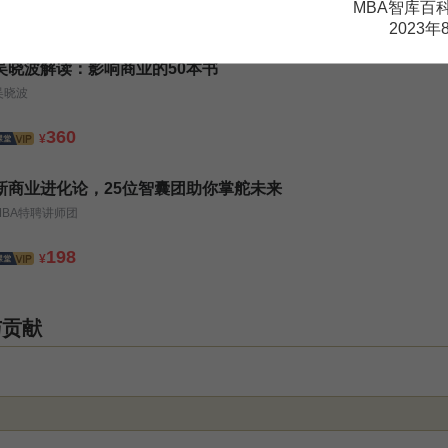
MBA智库百
99
¥
2023年
吴晓波解读：影响商业的50本书
吴晓波
360
¥
新商业进化论，25位智囊团助你掌舵未来
MBA特聘讲师团
198
¥
与贡献