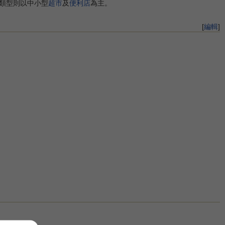
類型則以中小型
超市
及
便利店
為主。
[
編輯
]