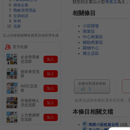
類型則主要以小型
專業店
為主；
南韓企業
戰略管理理論
相關條目
交易術語
朱明
小區開發
流家
商業區
以上内容根据网友推荐自动排序生成
中心商業區
輔助商業區
官方社群
購物中心
獨立店區
企业管理者
加入
交流群
创业者交流
加入
群
本條目對我有幫助
AIGC交流
加入
3
群
如果您認為本條目還有待完善，
市场营销人
加入
员交流群
本條目相關文檔
人力资源师
加入
交流群
商業小區租賃合同
14頁