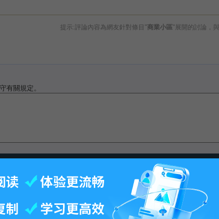
提示:評論內容為網友針對條目"
商業小區
"展開的討論，
守有關規定。
最後更改11:44, 2016年7月7日.
-
百科首页
-
关于百科
-
客户端
-
人才招聘
-
广告合作
-
权利通知
-
联系我们
-
免责声明
©2026 MBAlib.com, All rights reserved.