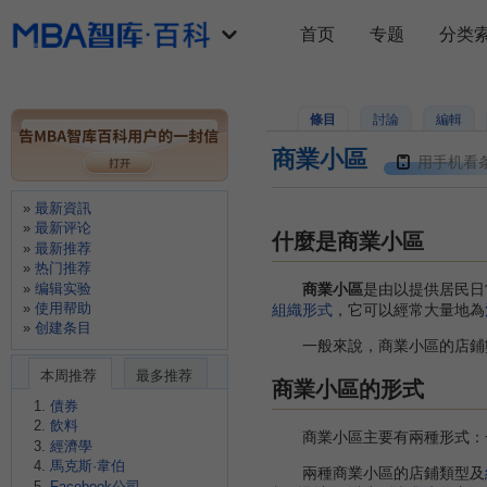
首页
专题
分类
條目
討論
編輯
商業小區
用手机看
最新資訊
最新评论
什麼是商業小區
最新推荐
热门推荐
编辑实验
商業小區
是由以提供居民日
使用帮助
組織形式
，它可以經常大量地為
创建条目
一般來說，商業小區的店鋪數
本周推荐
最多推荐
商業小區的形式
債券
飲料
商業小區主要有兩種形式：一
經濟學
馬克斯·韋伯
兩種商業小區的店鋪類型及
Facebook公司