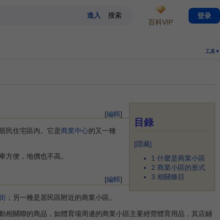
登录
百科VIP
工具▼
[
編輯
]
目錄
居民住宅區內。它是
商業中心
的又一種
[
隱藏
]
車方便，地價也不高。
1
什麼是商業小區
2
商業小區的形式
3
相關條目
[
編輯
]
街
；另一種是居民區附近的商業小區。
動相關聯的商品，如體育場周邊的商業小區主要經營體育用品，其店鋪