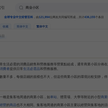
索引
全球专业中文经管百科
，由
121,994
位网友共同编写而成，共计
436,155
个条目
收藏
简体中文
繁体中文
条目
常生活必需的消費品銷售和勞務服務等營業點組成，通常商業小區分佈在
消費者
提供日常
生活必需品
和勞務服務。
量不多，每個店鋪的規模也不大，但這些商業小區的環境比較安靜，停
種是集客地周邊的商業小區，如
車站
、體育場、大學等附近的小型
商業
經營
的
商品
也不大相同。集客地周邊的商業小區主要以經營與集客地的活