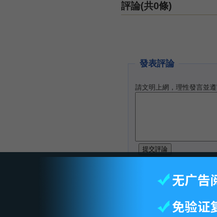
評論(共0條)
發表評論
請文明上網，理性發言並遵
智库首页