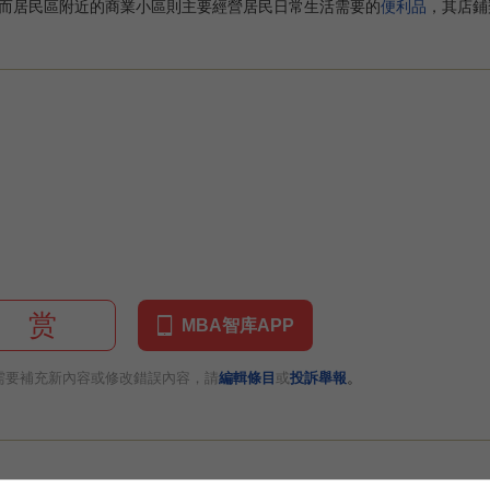
而居民區附近的商業小區則主要經營居民日常生活需要的
便利品
，其店鋪
赏
MBA智库APP
。
需要補充新內容或修改錯誤內容，請
編輯條目
或
投訴舉報