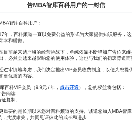
27頁
告MBA智库百科用户的一封信
4頁
O闡釋
18頁
方案
24頁
MBA智库百科用户：
定
3頁
定範本
4頁
本
4頁
17年，百科频道一直以免费公益的形式为大家提供知识服务，这
93頁
荣幸和骄傲。
87頁
在目前越来越严峻的经营挑战下，单纯依靠不断增加广告位来维
出，必然会越来越影响您的使用体验，这也与我们的初衷背道而
经过审慎地考虑，我们决定推出VIP会员收费制度，以便为您提
和更优质的内容。
商业模式设计与创新
库百科VIP会员（9.9元 / 年，
点击开通
），您的权益将包括：
朱武祥
广告阅读；
验证复制。
99
199
¥
¥
更重要的是长期以来您对百科频道的支持。诚邀您加入MBA智库
腾讯、方太等企业都在学习的商业模式攻略
会员，共渡难关，共同见证彼此的成长和进步！
周永亮博士