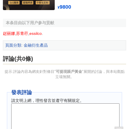
匯率風險
9800
¥
從長遠來看，
人民幣匯率
的波動將對國內
黃金投資
產生
本条目由以下用户参与贡献
一定影響。由於
國際黃金市場
主要是以
美元
標價的，因此，
在國際
金價
不變的情況下，
人民幣
如果兌
美元
升值，而且幅
赵丽娜
,
苏青荇
,
essilco
.
度超過
金價
的漲幅，那麼
投資
黃金也許就會產生虧損。
頁面分類
:
金融衍生產品
可提貨賬戶黃金交易費用的收取
評論(共0條)
（一）交易費用
提示:評論內容為網友針對條目"
可提現賬戶黃金
"展開的討論，與本站觀點
立場無關。
1、手續費：
上海黃金交易所
按成交金額收取萬分之五的
手續費。
發表評論
2、公司手續費：
公司
收取0.15元/克手續費。
請文明上網，理性發言並遵守有關規定。
3、貨權轉移費：在購入實物庫存貨權後，持有庫存將發
生貨權轉移費，貨權轉移費為0.60元/千克/天，直至賣出或申
請提貨止。貨權轉移費的結算日為每月25日（遇
法定節假日