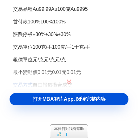
交易品種Au99.99Au100克Au9995
首付款100%100%100%
漲跌停板±30%±30%±30%
交易單位100克/手100克/手1千克/手
報價單位元/克元/克元/克
最小變動價0.01元0.01元0.01元
交易方式
自由報價撮合成交
交易原則
價格優先
時間優先
打开MBA智库App, 阅读完整内容
交割時間無固定期限
交易日
可申報
交割
最小提貨量1千克100克3千克
本條目對我有幫助
1
上海黃金交易所
交割規定：黃金品種Au99.99的交割標