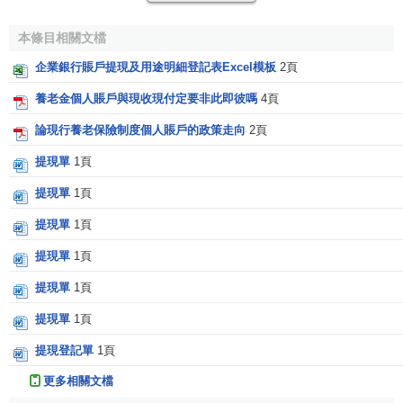
準：標準重量1千克/塊，Au100的交割標準：標準重量100克/
條，是經
上海黃金交易所
認定的可提供標準金條企業生產
本條目相關文檔
的，金含量不低於99.99%的標準金條。Au99.95的交割標
企業銀行賬戶提現及用途明細登記表Excel模板
2頁
準：標準重量3千克、成色不低於99.95%的金錠。
養老金個人賬戶與現收現付定要非此即彼嗎
4頁
（特別提醒：Au99.99提貨量是1千克的倍數，數量1千
論現行養老保險制度個人賬戶的政策走向
2頁
克以下，該品種不能申請
交割
提貨。
提現單
1頁
Au9995提貨量是3千克的倍數，數量3千克以下，該品種
提現單
1頁
不能申請
交割
提貨。）
提現單
1頁
開戶程式
提現單
1頁
1、
客戶
本人攜帶身份證、
中國工商銀行
開戶的存摺或卡
提現單
1頁
到本公司簽訂貴金屬電子交易合同。
提現單
1頁
2、可提貨賬戶黃金開戶金額最低為25，000元，
客戶
把
提現登記單
1頁
開戶資金劃轉到公司黃金交易以下專戶銀行轉賬請寫清楚您
的姓名，並把銀行轉賬底單或
網上銀行
電子回單傳真回我
更多相關文檔
司，以示證明。