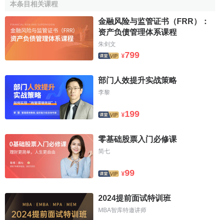
本条目相关课程
3、
客戶
資金
轉入本公司黃金交易專戶後劃轉
上海黃金交
金融风险与监管证书（FRR）：
易所
清算銀行
托管
，一至兩個
交易日
後本公司為
客戶
開通
交
资产负债管理体系课程
易賬戶
、密碼並
電話
通知
（客戶獲得密碼後，請即時修
朱剑文
799
改）。
¥
可提貨賬戶黃金風險
部门人效提升实战策略
李黎
結構性風險
199
¥
黃金衍生品投資工具在
結構
上就像一個倒置的金字塔，
其
承諾
的黃金遠遠超過
標的物
的數量，保持金字塔平衡的是
零基础股票入门必修课
商業信用
。
市場擴張
是在黃金融資和實物黃金掛鉤的基礎上
简七
進行
信用膨脹
。比如，一個黃金投資基金的
經理
想從一家
商
99
業銀行
購買實物黃金，但是
銀行
建議他買黃金票據來代替實
¥
金。而這家
商業銀行
實際上只有少量的金磚，卻提供了許多
2024提前面试特训班
黃金票據，並滿足交割要求。
票據
的
持有人
並不擁有黃金，
他們所擁有的只是
銀行
對
票據
支付的
承諾
。
MBA智库特邀讲师