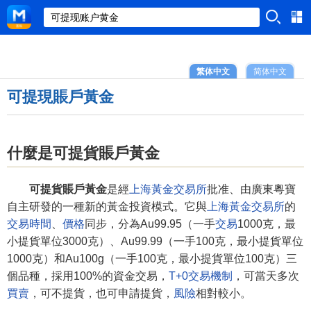
繁体中文
简体中文
可提現賬戶黃金
什麼是可提貨賬戶黃金
可提貨賬戶黃金
是經
上海黃金交易所
批准、由廣東粵寶
自主研發的一種新的黃金投資模式。它與
上海黃金交易所
的
交易時間
、
價格
同步，分為Au99.95（一手
交易
1000克，最
小提貨單位3000克）、Au99.99（一手100克，最小提貨單位
1000克）和Au100g（一手100克，最小提貨單位100克）三
個品種，採用100%的資金交易，
T+0交易機制
，可當天多次
買賣
，可不提貨，也可申請提貨，
風險
相對較小。