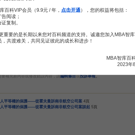
司在非洲航線上最大的挑戰並非是找不到合適的合作伙伴或是缺乏需求
數。比如南非航空公司管理層一直懷有怨言，無法再增加飛往拉各斯（La
库百科VIP会员（9.9元 / 年，
点击开通
），您的权益将包括：
受限制運營，政府控制了所有的航班頻率和起降時候”。又如，目前，南
广告阅读；
验证复制。
司已經計劃引進更多的寬體飛機。同時，南非航空公司已經召回了租賃給印
更重要的是长期以来您对百科频道的支持。诚邀您加入MBA智库
会员，共渡难关，共同见证彼此的成长和进步！
MBA智库百
赏
MBA智库APP
2023年
。
需要補充新內容或修改錯誤內容，請
編輯條目
或
投訴舉報
人平等權的保護——從霍夫曼訴南非航空公司案
4頁
人平等權的保護——從霍夫曼訴南非航空公司案談起
5頁