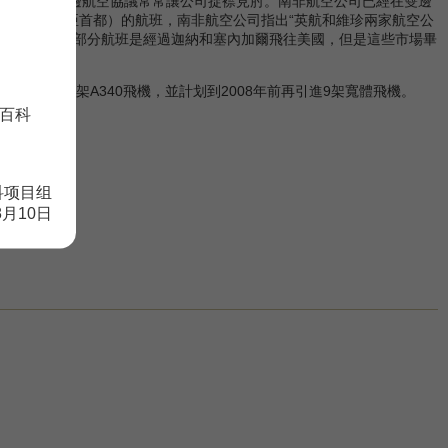
，實際上雙邊航空協議常常讓公司捉襟見肘。南非航空公司已經在雙邊
gos奈及利亞首都）的航班，南非航空公司指出“英航和維珍兩家航空公
非航空公司有部分航班是經過迦納和塞內加爾飛往美國，但是這些市場畢
度的3架A340飛機，並計划到2008年前再引進9架寬體飛機。
百科
科项目组
8月10日