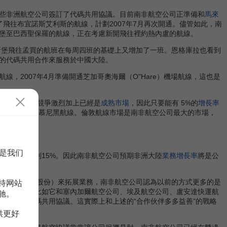
些非洲航空公司簽訂了代碼共用協議。目前南非航空公司正準備和
馬來
了飛往布宜諾斯艾利斯的航線，計劃2007年7月再次開通。儘管如此，南
堡至巴西聖保羅的航線，正在考慮新開飛往裡約熱內盧的航線。
將約翰內斯堡飛往孟買的航班在每周四班的基礎上又增加了一班。恩格庫拉也看到
的代碼共用合作來服務於中國大陸。
2007年4月準備開通芝加哥奧海爾（O"Hare）機場航線，這也是
洲業務量由於競爭激烈加上已經是
成熟市場
，因此只要能有 5%的
增長率
增加飛往德國慕尼黑航線。倫敦航線市場是南非航空公司最大的市場，
是我们
長率會達到15%。因此南非航空公司預期非洲大陸
業務增長率
將是公
線。
空公司49%股份）來拓展業務，南非航空公司認為以前的方式更多的是
持网站
伙伴關係。比如它和塞內加爾航空公司、埃及航空公司、盧安達快運航
驰。
司
等簽署代碼共用協議。這實際上和上述的“合作伙伴多多益善”的戰略
供更好