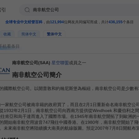
索引
全球专业中文经管百科
，由
121,994
位网友共同编写而成，共计
436,155
个条目
收藏
简体中文
繁体中文
手机看条目
南非航空公司(SAA)
星空聯盟
成員之一
南非航空公司簡介
國際航空公司。以開普敦和約翰尼斯堡為樞紐，南非航空公司是少數有
一家航空公司被南非籍的政府買了，而且在2月1日重新命名南非航空公
1932年2月1日，南非航空公司向西南方提供從Windhoek 和慶伯利
飛往肯亞和烏干達而進入了國際市場。在1945年南非航空開拓了到歐洲的一
開始南非航空用波音747飛往中國香港。在1980年，南非航空開始了
未來南非航空將陸續擴大南美的航線版圖。預定2007年7月8日開航布宜諾