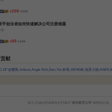
299
399
¥
¥
新手创业者如何快速解决公司注册难题
孙萌
99
199
¥
¥
与贡献
0
,
18°@鷺島
,
Vulture
,
Angle Roh
,
Dan
,
Yixi
,
鲈鱼
,
HEHE林
,
泡芙小姐
,
KAER
,
提示:評論內容為網友針對條目"
南非航空公司
"展開的討論