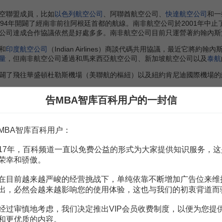
空聯盟成員，比如
以色列航空公司
、阿聯酋航空公司、
快達航空公司
和一
994年開闢了經南非前往阿根廷首都的航線。南非航空公司於2001年中止
公司達成合作協議依然是好處多多。南非航空公司目前只運營著約翰內斯
和
印度航空公司
（Indian Airlines）商談代碼共用協議，最近它
量
，但南非航空公司通過和馬來西亞航空公司、新加坡航空公司以及
泰航
飛往華盛頓杜勒斯機場（美聯航的樞紐）以及紐約肯尼迪國際機場的航線，
告MBA智库百科用户的一封信
亞洲、北美和南美的業務收入將每年增長7-9%。相比之下，來往歐
航空公司運營著法蘭克福、倫敦希思羅、巴黎、蘇黎士航線，今年7月將
司正準備
申請執行
第5個航班。
MBA智库百科用户：
17年，百科频道一直以免费公益的形式为大家提供知识服务，这
最大的希望依然來自於尚未開墾的處女地——非洲市場，他預測每年的增
荣幸和骄傲。
航空公司已運營了本土大陸20多個城市，目前還在不斷開闢新的非洲航
戰略——通過收購非洲其它航空公司（比如2002年收購了坦尚尼亞航
在目前越来越严峻的经营挑战下，单纯依靠不断增加广告位来维
！因此，南非航空公司更願意通過代碼共用、固定艙位等方式來建立合作
出，必然会越来越影响您的使用体验，这也与我们的初衷背道而
空公司正計劃和模里西斯航空公司、迦納國際航空和奈及利亞
維珍航空公
经过审慎地考虑，我们决定推出VIP会员收费制度，以便为您提
和更优质的内容。