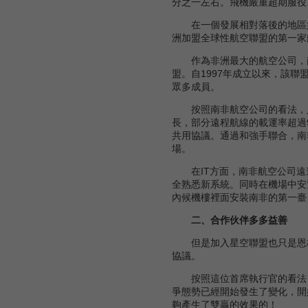
分之一左右。飛機嚴重超期服役
在一個發展相對落後的地區如何
洲加盟全球性航空聯盟的第一家
作為非洲最大的航空公司，南非
盟。自1997年成立以來，該聯
眾多成員。
按照南非航空公司的看法，入
長，部分遠程航線的載運率超過9
共用協議。通過和強手聯合，南
場。
在IT方面，南非航空公司遠遠
全熟悉新系統。同時在機場中安
內候機樓裡面安裝南非的第一臺
二、合作伙伴多多益善
但是加入星空聯盟也只是恩格
協議。
按照這位首席執行官的看法，
爭態勢已經開始發生了變化，開
夠產生了雙贏的效果的！