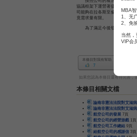
按照公司的看法，南非航空公
協議框架下運營著儘可能的航班
MBA智
司能夠在拉各斯至倫敦航線上不
1、无
竟需求量有限。
2、免
為了滿足今後發展，南非航空公
当然，
VIP
本條目對我有幫助
7
如果您認為本條目還有待完善，
本條目相關文檔
論南非憲法法院對艾滋病
論南非憲法法院對艾滋病
航空公司的發展
7頁
航空公司的經營游戲
1頁
航空公司工作總結
9頁
給航空公司的感謝信
3頁