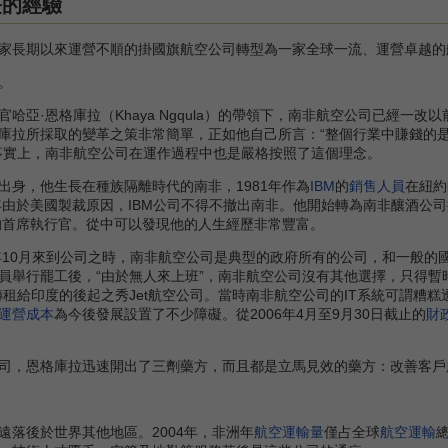
長的經驗
長期以來運營不順的掛國旗航空公司轉型為一家全球一流、運營卓越的
。
亞·恩格庫拉（Khaya Ngqula）的帶領下，南非航空公司已經一
庫拉所採取的變革之策非常簡單，正如他自己所言：“整個行業中賺錢的是
事實上，南非航空公司在運作過程中也是嚴格按照了這個理念。
出身，他生長在種族隔離時代的南非，1981年作為
IBM
的
銷售人員
在紐約
7年由於美國製裁原因，IBM公司不得不撤出南非。他開始轉為南非釀酒公
司的首席執行官。從中可以發現他的人生經歷非常豐富。
10月來到公司之時，南非航空公司是典型的政府所有的公司，和一般的國
員舉行罷工後，“由於無人來上班”，南非航空公司沒有其他選擇，只得
機轉租給印度的後起之秀Jet航空公司。當時南非航空公司的IT系統可謂
運營成本
為今後發展設置了不少障礙。從2006年4月至9月30日截止的
財
。
，恩格庫拉迅速開出了三劑藥方，而且都是立馬見效的藥方：改善客戶
後於世界其他地區。2004年，非洲年
航空運輸量
僅占全球
航空運輸