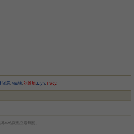
林晓辰
,
Mis铭
,
刘维燎
,
Llyn
,
Tracy
.
，與本站觀點立場無關。