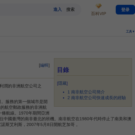
登录
百科VIP
工具▼
[
編輯
]
目錄
[
隱藏
]
利潤的非洲航空公司之
1
南非航空公司簡介
2
南非航空公司快速成長的經驗
司。服務的第一個城市是開
之間的航空郵政服務的非洲航
條航線。1970年期間亞洲
飛往中國臺灣的南非臺北的班機。南非航空在1980年代時停止了南美和澳
斯艾利斯，2007年5月8日開航芝加哥 。