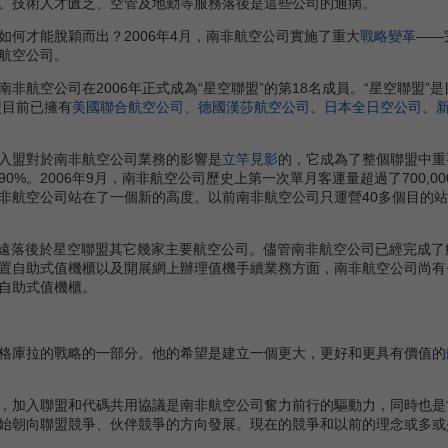
、技術人才匱乏、空管及地勤等服務落後是這些公司的通病。
才能脫穎而出？2006年4月，南非航空公司實施了重大
戰略變革
——
航空公司。
航空公司在2006年正式成為“星空聯盟”的第18名成員。“星空聯盟”
盟目前已擁有
美國聯合航空公司
、
德國漢莎航空公司
、
日本全日空公司
、
盟對於南非航空公司業務的影響是
立竿見影
的，它成為了整個聯盟中重
0%。2006年9月，南非航空公司歷史上第一次單月客運量超過了700,
非航空公司站在了一個新的高度。以前南非航空公司只運營40多個目的站
落後於星空聯盟其它幾家主要航空公司。儘管南非航空公司已經完成了痛苦
置自助式值機櫃以及開展網上辦理值機手續業務方面，南非航空公司尚有
自助式值機櫃。
庫拉的戰略的一部分。他的希望是建立一個更大，更好和更具有價值的
加入聯盟和代碼共用協議是南非航空公司奮力前行的驅動力，同時也是
始朝向聯盟競爭、伙伴競爭的方向發展。現在的競爭和以前的理念或多或少