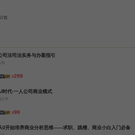
57頁
公司法司法实务与办案指引
云闯
299
¥
AI时代·一人公司商业模式
倪云华
99
¥
从0开始培养商业分析思维——求职、跳槽、商业小白入门必备
陈从