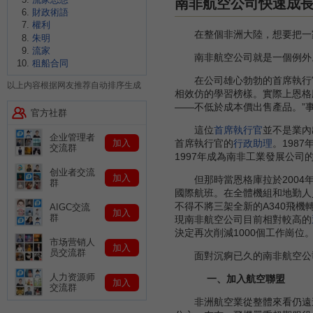
南非航空公司快速成
財政術語
權利
在整個非洲大陸，想要把一家
朱明
流家
南非航空公司就是一個例外
租船合同
在公司雄心勃勃的首席執行官哈
以上内容根据网友推荐自动排序生成
相效仿的學習榜樣。實際上恩格
——不低於成本價出售產品。”
官方社群
這位
首席執行官
並不是業內
企业管理者
加入
首席執行官的
行政助理
。198
交流群
1997年成為南非工業發展公
创业者交流
加入
但那時當恩格庫拉於2004年
群
國際航班。在全體機組和地勤人
不得不將三架全新的A340飛
AIGC交流
加入
群
現南非航空公司目前相對較高的
決定再次削減1000個工作崗位
市场营销人
加入
员交流群
面對沉痾已久的南非航空公司
人力资源师
一、加入航空聯盟
加入
交流群
非洲航空業從整體來看仍遠遠落