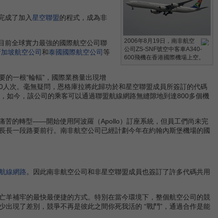
完成了加入
星空聯盟
的程式，成為非
2006年8月19日，南非航空
是目前全球實力最強的國際航空公司聯
公司ZS-SNF號空中客車A340-
新加坡航空公司
和
泰國國際航空公司
等
600飛機在香港國際機場上空。
要的一根“輪輻”，國際業務量出現增
000人次。毫無疑問，恩格庫拉將此歸功於和星空聯盟成員所簽訂的代碼
，如今，該公司的乘客可以通過聯盟航線網路無縫隙地到達800多個機
的轉型——開始使用阿波羅（Apollo）訂座系統，但員工們尚未完
長長一段路要前行。南非航空公司已經計劃今年在約翰內斯堡機場的國
航線網路
。因此南非航空公司和非星空聯盟成員也簽訂了許多代碼共用
亡羊補牢的最快最便捷的方式。特別在當今環境下，整個航空公司的競
出現了差別，競爭不再是彼此之間你死我活的 “戰鬥”，通過合作是能