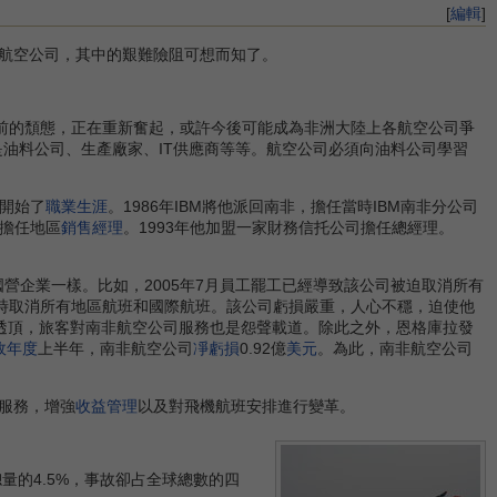
[
編輯
]
航空公司，其中的艱難險阻可想而知了。
改以前的頹態，正在重新奮起，或許今後可能成為非洲大陸上各航空公司爭
油料公司、生產廠家、IT供應商等等。航空公司必須向油料公司學習
開始了
職業生涯
。1986年IBM將他派回南非，擔任當時IBM南非分公司
司擔任地區
銷售經理
。1993年他加盟一家財務信托公司擔任總經理。
營企業一樣。比如，2005年7月員工罷工已經導致該公司被迫取消所有
暫時取消所有地區航班和國際航班。該公司虧損嚴重，人心不穩，迫使他
糟糕透頂，旅客對南非航空公司服務也是怨聲載道。除此之外，恩格庫拉發
政年度
上半年，南非航空公司
凈虧損
0.92億
美元
。為此，南非航空公司
服務，增強
收益管理
以及對飛機航班安排進行變革。
總量的4.5%，事故卻占全球總數的四