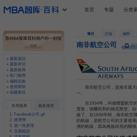
首页
专题
分类
條目
討論
編輯
南非航空公司
用
最新資訊
最新评论
最新推荐
热门推荐
编辑实验
使用帮助
南非航空公司，是南非最大的
创建条目
一。
在1934年，叫做聯盟航空的
本周推荐
最多推荐
普敦，德爾班和約翰尼斯堡。自從
Facebook公司.gif
線了。在1930年時，南非航空
經濟學
的航線，是航空公司的主要發展的
第一性原理
洲的航線，因為種族歧視的關係。
交易術語
流家思想