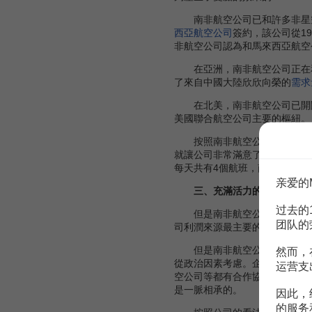
南非航空公司已和許多非星
西亞航空公司
簽約，該公司從1
非航空公司認為和馬來西亞航空
在亞洲，南非航空公司正在
了來自中國大陸欣欣向榮的
需求
在北美，南非航空公司已開闢了
美國聯合航空公司主要的樞紐。
按照南非航空公司預測，來往於
就讓公司非常滿意了。目前南非
每天共有4個航班，南非航空公
亲爱的
三、充滿活力的黑土地
过去的
但是南非航空公司首席執行官
团队的
司利潤來源最主要的部分。南非
但是南非航空公司已放棄了以前
然而，
從政治因素考慮。企業就是企業
运营支
空公司等都有合作協議。南非航
是一脈相承的。
因此，
的服务