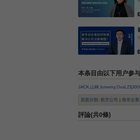
本条目由以下用户参
JACK
,
山林
,
funwmy
,
Oval
,
Zfj300
頁面分類
:
航空公司
|
南非企業
評論(共0條)