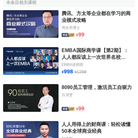
本条目相关课程
市場、行業、公司、系統以及人員的變革並沒有理論
腾讯、方太等企业都在学习的商
設想得那麼快， 在世界範圍內實現普遍的價值共同創
业模式攻略
造還有很長的路要走。
周永亮博士
99
¥
合作往往比競爭困難得多。
價值共同創造的理念對管理者的諸多行為習慣也提出
EMBA国际商学课【第2期】：
了挑戰。 將公司內的人員思維習慣導向外部的顧客思
人人都应该上一次世界名校
維習慣，絕非易事。
EMBA
EMBA讲师团
998
1298
¥
¥
以公司“所有”為基礎的
會計規則
也遭到挑戰， 但是，會
計規則恰恰是出了名的難以變革。
8090员工管理，激活员工自驱力
吕润贤
99
¥
人人用得上的财商课：轻松读懂
50本全球商业经典