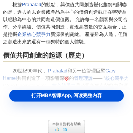
根據
Prahalad
的觀點，與價值共同創造變化趨勢相關聯
的是，過去的以企業或產品為中心的價值創造觀正在轉變為
以經驗為中心的共同創造價值觀。 允許每一名顧客與公司合
作、分享經驗、價值共同創造，實現高質量的交互融合，正
是挖掘
企業核心競爭力
新源泉的關鍵。 產品雖為人造，但隨
之創造出來的還有一種獨特的個人體驗。
價值共同創造的起源（歷史）
20世紀90年代，
Prahalad
和另一位管理巨擘
Gary
Hamel
共同創造了一項影響深遠的
管理理論
—— “
核心競爭力
(Core Competence)”。
核心競爭力
是公司所獨有的能力和經
驗知識，為公司帶來競爭優勢。
打开MBA智库App, 阅读完整内容
價值共同創造的步驟（流程）
價值共同創造過程的典型步驟：
本條目對我有幫助
15