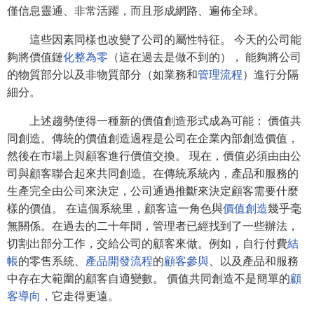
僅信息靈通、非常活躍，而且形成網路、遍佈全球。
這些因素同樣也改變了公司的屬性特征。 今天的公司能
夠將價值鏈
化整為零
（這在過去是做不到的）， 能夠將公司
的物質部分以及非物質部分（如業務和
管理流程
）進行分隔
細分。
上述趨勢使得一種新的價值創造形式成為可能： 價值共
同創造。傳統的價值創造過程是公司在企業內部創造價值，
然後在市場上與顧客進行價值交換。 現在，價值必須由由公
司與顧客聯合起來共同創造。在傳統系統內，產品和服務的
生產完全由公司來決定，公司通過推斷來決定顧客需要什麼
樣的價值。 在這個系統里，顧客這一角色與
價值創造
幾乎毫
無關係。在過去的二十年間，管理者已經找到了一些辦法，
切割出部分工作，交給公司的顧客來做。例如，自行付費
結
帳
的零售系統、
產品開發流程
的
顧客參與
、以及產品和服務
中存在大範圍的顧客自適變數。 價值共同創造不是簡單的
顧
客導向
，它走得更遠。