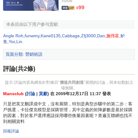
刘杰辉
99
¥
本条目由以下用户参与贡献
Angle Roh
,
funwmy
,
Kane0135
,
Cabbage
,
Zfj3000
,
Dan
,
施伟富
,
鲈
鱼
,
Yixi
,
Lin
.
頁面分類
:
營銷術語
評論(共2條)
提示:評論內容為網友針對條目"
價值共同創造
"展開的討論，與本站觀點立
場無關。
Mansclub
(
討論
|
貢獻
) 在 2009年12月17日 11:37 發表
只是把英文翻譯成中文，沒有展開，特別是典型步驟中的第二步：客
戶挑選，卡拉傑克模型是採購管理，其中定義的矩陣參數是基於採購
的因素，對於客戶選擇應該採用哪些衡量因素呢？查遍互聯網也找不
到相關資料
回複評論