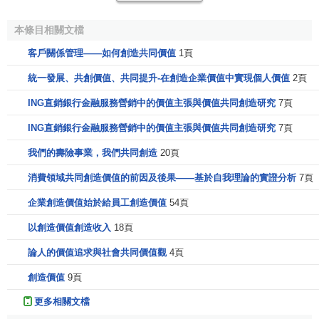
1. 明確定義
項目目標
。
本條目相關文檔
2. 準確找到需要融入到項目中來的顧客。 比較：
卡拉傑
克模型
(
Kraljic Model
)。 顧客不斷變化，明天的顧客可能就會
客戶關係管理——如何創造共同價值
1頁
和今天的有所不同。
統一發展、共創價值、共同提升-在創造企業價值中實現個人價值
2頁
3. 與顧客合作，找出他們真正需要包含在產品或服務中
ING直銷銀行金融服務營銷中的價值主張與價值共同創造研究
7頁
的成分。
ING直銷銀行金融服務營銷中的價值主張與價值共同創造研究
7頁
4. 聯合設計產品及系統，以滿足那些特殊成分的生產需
我們的壽險事業，我們共同創造
20頁
求。 這還要求企業選擇適當的合作伙伴，融入自己的生產經
消費領域共同創造價值的前因及後果——基於自我理論的實證分析
7頁
營網路。
企業創造價值始於給員工創造價值
54頁
5. 決定如何分享價值。
以創造價值創造收入
18頁
6. 戰勝來自網路內部的各種阻力——經銷商、顧客及企
論人的價值追求與社會共同價值觀
4頁
業的合作伙伴。 這是一個至關重要的步驟，確保企業能夠
有
效控制
各個渠道。
創造價值
9頁
更多相關文檔
價值共同創造的局限（缺點）