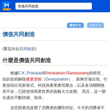
繁体中文
简体中文
價值共同創造
(重定向自
共同创造
)
什麼是價值共同創造
根據
C.K. Prahalad
和
Venkatram Ramaswamy
的研究，
由於政府解除
產業管制
（
Deregulation
）、新興市場出現、行
業規則出現新形式、科技與產業實現聚合，以及各項關聯無
所不在，已經使得商業世界的面貌大大改變。 而且，這一變
化還在不斷持續、加深。
這些因素也改變了消費者的屬性特征。今天的消費者不