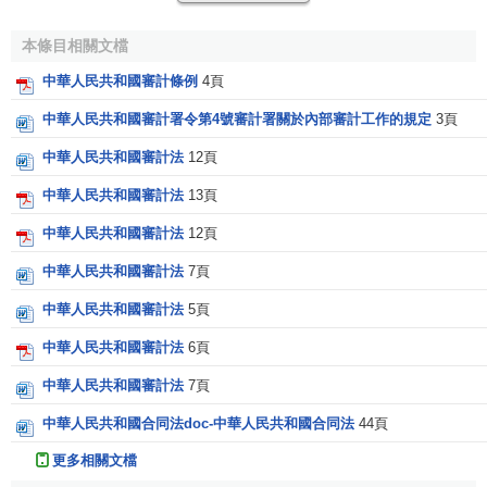
和其他財政財務收支審計工作報告。
本條目相關文檔
五、組織實施對貫徹執行國家財經方針政策和巨集觀調
中華人民共和國審計條例
4頁
控措施情況的
行業審計
、
專項審計
和
審計調查
；組織地方
審
計機關
對黨政領導幹部進行
任期經濟責任審計
；依法受理被
中華人民共和國審計署令第4號審計署關於內部審計工作的規定
3頁
審計單位對審計機關
審計決定
的覆議申請。
中華人民共和國審計法
12頁
六、與省級人民政府
共同領導
省級審計機關，協同辦理
中華人民共和國審計法
13頁
省級審計機關負責人的任免事項；管理派駐地方的審計特派
中華人民共和國審計法
12頁
員辦事處。
中華人民共和國審計法
7頁
七、根據有關法律法規和國務院規定，配合
稽察特派員
對國有重點
大型企業
和國家重點建設項目進行
審計監督
；組
中華人民共和國審計法
5頁
織對其他
國有企業
和國家建設項目的
審計監督
。
中華人民共和國審計法
6頁
八、組織實施對
內部審計
的指導與監督;監督
社會審計組
中華人民共和國審計法
7頁
織
的審計業務質量;組織審計專業培訓。
中華人民共和國合同法doc-中華人民共和國合同法
44頁
九、組織開展審計領域的國際交流活動。
更多相關文檔