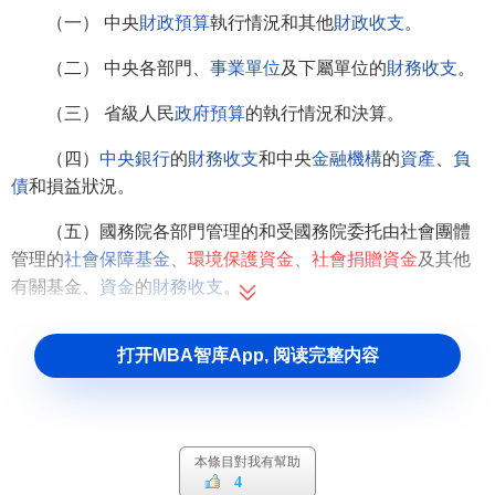
（一） 中央
財政預算
執行情況和其他
財政收支
。
（二） 中央各部門、
事業單位
及下屬單位的
財務收支
。
（三） 省級人民
政府預算
的執行情況和決算。
（四）
中央銀行
的
財務收支
和中央
金融機構
的
資產
、
負
債
和損益狀況。
（五）國務院各部門管理的和受國務院委托由社會團體
管理的
社會保障基金
、
環境保護資金
、
社會捐贈資金
及其他
有關基金、
資金
的
財務收支
。
（六）
國際組織
和外國政府援助、貸款項目的財務收
打开MBA智库App, 阅读完整内容
支。
（七）其他法律法規規定應由審計署進行的審計。
四、向國務院總理提交
中央預算
執行情況的
審計結果報
本條目對我有幫助
告
；受國務院委托向全國人大常委會提出
中央預算
執行情況
4