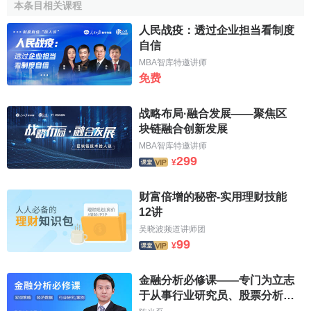
十、承辦國務院交辦的其他事項。
本条目相关课程
人民战疫：透过企业担当看制度
中華人民共和國審計署組織機構
自信
MBA智库特邀讲师
為履行職責，審計署設置了下列機構：
免费
1４個職能司(廳):辦公廳、 法制司、 財政審計司、 金融
战略布局·融合发展——聚焦区
審計司、 行政事業審計司、 經貿審計司、 農業與資源環保審
块链融合创新发展
計司、 社會保障審計司、 固定資產投資審計司、 外資運用審
MBA智库特邀讲师
計司、 外事司、 人事教育司、 直屬機關黨委、 離退休幹部
299
¥
局。
财富倍增的秘密-实用理财技能
(另有：中央紀委、監察部駐審計署紀檢組、監察局)
12讲
７個直屬
事業單位
：電腦技術中心、 機關服務局、 審計
吴晓波频道讲师团
99
科研所、 幹部培訓中心、 中國時代經濟出版社、 中國審計報
¥
社、國外貸款項目審計服務中心。
金融分析必修课——专门为立志
25個派出審計局：外交外事審計局、 發展計劃審計局、
于从事行业研究员、股票分析
經濟審計一局、 經濟審計二局、 貿易審計局、 國防工業審計
师、基金经理的你打造