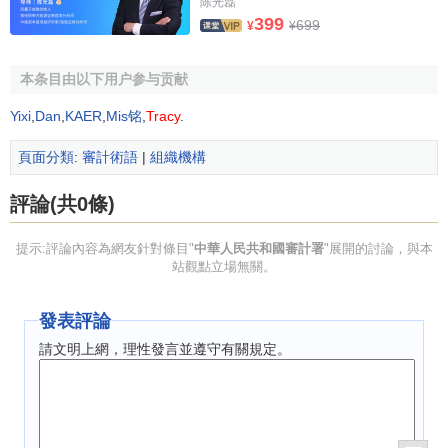
陈光磊
局、 教育審計局、 科學技術審計局、政法審計局、 民族宗教
399
699
¥
¥
審計局、 監察人事審計局、 資源環保審計局、 社會保障審計
局、 建設建材審計局、 交通運輸審計局、 信息郵政審計局、
本条目由以下用户参与贡献
農林水審計局、 文化體育審計局、 衛生藥品審計局、 海關審
Yixi
,
Dan
,
KAER
,
Mis铭
,
Tracy
.
計局、 經濟執法審計局、 新聞通訊審計局、 旅游僑務審計
局、 科學工程審計局、 地震氣象審計局。
頁面分類
:
審計術語
|
組織機構
18個審計特派員辦事處： 京津冀特派員辦事處、 太原特
評論(共0條)
派員辦事處、 沈陽特派員辦事處、 哈爾濱特派員辦事處、 上
海特派員辦事處、 南京特派員辦事處、武漢特派員辦事處、
提示:評論內容為網友針對條目"
中華人民共和國審計署
"展開的討論，與本
廣州特派員辦事處、 鄭州特派員辦事處、 濟南特派員辦事
站觀點立場無關。
處、 西安特派員辦事處、 蘭州特派員辦事處、 昆明特派員辦
事處、成都特派員辦事處、 長沙特派員辦事處、 深圳特派員
發表評論
辦事處、長春特派員辦事處、重慶特派員辦事處。
請文明上網，理性發言並遵守有關規定。
審計署主管《中國審計報》、《中國審計》、《審計研
究》、《中國內部審計》及《中華人民共和國審計署審計結
果公告》等報刊雜誌。