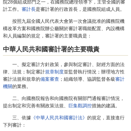
院28個組成部門之一，在國務院總理領導下，主管全國的審
計工作。
審計長
是審計署的行政首長，是國務院組成人員。
按照九屆全國人民代表大會第一次會議批准的國務院機
構改革方案和國務院辦公廳關於審計署職能配置、內設機構
和人員編製的規定，審計署的主要職責是：
中華人民共和國審計署的主要職責
一、擬定審計方針政策，參與制定審計、財經方面的法
律、法規；制定審計
規章制度
並監督執行情況；辦理地方性
審計法規和規章的
備案審查
；組織領導、協調監督各級
審計
機關
的業務。
二、向國務院報告和向國務院有關部門通報審計情況，
提出制定和完善有關政策法規、
巨集觀調控
措施的建議。
三、依據
《中華人民共和國審計法》
的規定，直接進行
下列審計：