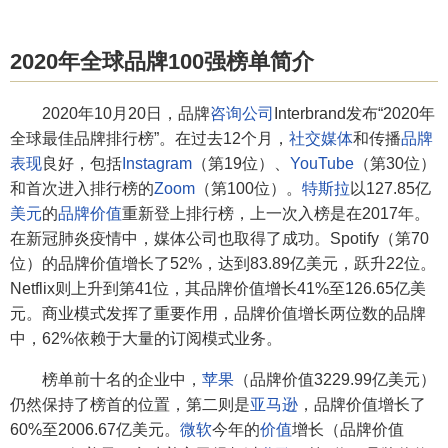
2020年全球品牌100强榜单简介
2020年10月20日，品牌
咨询公司
Interbrand发布“2020年
全球最佳品牌排行榜”。在过去12个月，
社交媒体
和传播
品牌
表现
良好，包括
Instagram
（第19位）、
YouTube
（第30位）
和首次进入排行榜的
Zoom
（第100位）。
特斯拉
以127.85亿
美元
的
品牌价值
重新登上排行榜，上一次入榜是在2017年。
在新冠肺炎疫情中，媒体公司也取得了成功。Spotify（第70
位）的品牌价值增长了52%，达到83.89亿美元，跃升22位。
Netflix则上升到第41位，其品牌价值增长41%至126.65亿美
元。商业模式发挥了重要作用，品牌价值增长两位数的品牌
中，62%依赖于大量的订阅模式业务。
榜单前十名的企业中，
苹果
（品牌价值3229.99亿美元）
仍然保持了榜首的位置，第二则是
亚马逊
，品牌价值增长了
60%至2006.67亿美元。
微软
今年的
价值
增长（品牌价值