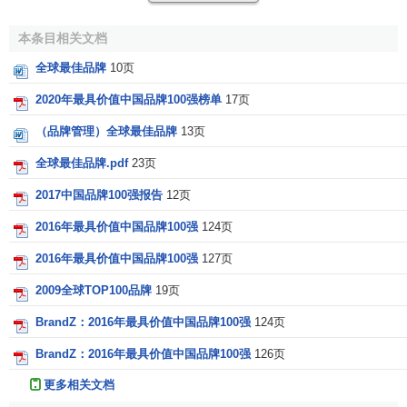
排
品牌价值变
品牌价值（百万美
品牌名称
本条目相关文档
名
化
元）
全球最佳品牌
10页
1
苹果
38%
322999$m
2020年最具价值中国品牌100强榜单
17页
2
亚马逊
60%
200667$m
3
微软
53%
166001$m
（品牌管理）全球最佳品牌
13页
4
谷歌
-1%
165444$m
全球最佳品牌.pdf
23页
5
三星
2%
62289$m
2017中国品牌100强报告
12页
6
可口可乐
-10%
56894$m
2016年最具价值中国品牌100强
124页
7
丰田
-8%
51595$m
2016年最具价值中国品牌100强
127页
8
奔驰
-3
49268$m
2009全球TOP100品牌
19页
9
麦当劳
-6%
42816$m
BrandZ：2016年最具价值中国品牌100强
124页
10
迪士尼
-8%
40773$m
BrandZ：2016年最具价值中国品牌100强
126页
11
宝马
-4%
39756$m
更多相关文档
12
英特尔
-8%
36971$m