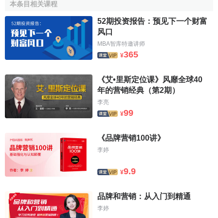
本条目相关课程
13
脸书
-12%
35178$m
52期投资报告：预见下一个财富
14
IBM
-14%
34885$m
风口
15
耐克
6%
34388$m
MBA智库特邀讲师
365
16
思科
-4%
34119$m
¥
17
路易威登
-2%
31720$m
《艾•里斯定位课》风靡全球40
18
SAP
12%
28011$m
年的营销经典（第2期）
19
Instagram
NEW
26060$m
李亮
99
¥
20
本田
-11%
21694$m
21
香奈儿
-4%
21203$m
《品牌营销100讲》
22
摩根大通
6%
20220$m
李婷
23
美国运通
-10%
19458$m
9.9
¥
24
UPS
6%
19161$m
25
宜家
3%
18870$m
品牌和营销：从入门到精通
李婷
26
百事可乐
-9%
18603$m