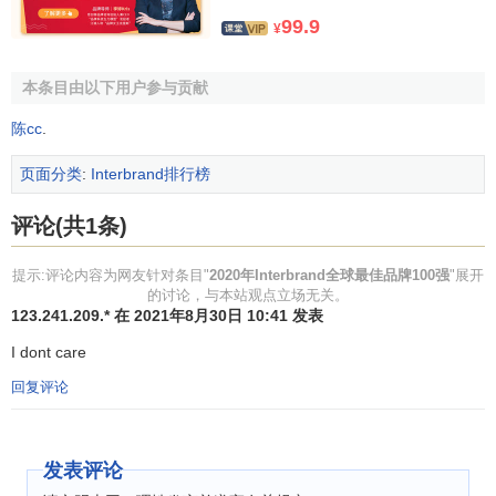
27
Adobe
41%
18206$m
99.9
¥
28
爱马仕
0%
17961$m
本条目由以下用户参与贡献
29
GE
-30%
17961$m
30
YouTube
NEW
17328$m
陈cc
.
31
埃森哲
2%
16552$m
页面分类
:
Interbrand排行榜
32
古驰
-2%
15675$m
评论(共1条)
33
百威啤酒
-3%
15606$m
34
帮宝适
-4%
15073$m
提示:评论内容为网友针对条目"
2020年Interbrand全球最佳品牌100强
"展开
的讨论，与本站观点立场无关。
35
ZARA
-13%
14862$m
123.241.209.* 在 2021年8月30日 10:41 发表
36
现代汽车公司
1%
14295$m
I dont care
37
H＆M
-14%
14008$m
回复评论
38
雀巢
2%
13900$m
39
安联
7%
12935$m
发表评论
40
特斯拉
NEW
12785$m