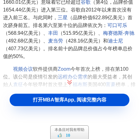
1660.01亿美元）意味着它已经超过
谷歌
（第4位，品牌价值
1654.44亿美元）进入第三位。谷歌自2012年以来首次没有
进入前三名。与此同时，
三星
（品牌价值622.89亿美元）首
次跻身前五。排名第六至第十位的品牌依次为：
可口可乐
（568.94亿美元）、
丰田
（515.95亿美元）、
梅赛德斯-奔驰
（492.68亿美元）、
麦当劳
（428.16亿美元）和
迪士尼
（407.73亿美元）。排名前十的品牌总价值占今年榜单总价
值的50%。
视频会议
软件提供商
Zoom
今年首次上榜，排在第100
位。该公司是疫情引发的
远程办公
需求
的最大受益者，其创
始人
袁征
今年较早时首次登上了
福布斯
美国400
富豪
榜单，排
名第43位。
打开MBA智库App, 阅读完整内容
华为
仍是唯一上榜的中国品牌，今年排名第80位。
2020年Interbrand全球最佳品牌100强全榜
单
本条目对我有帮助
10