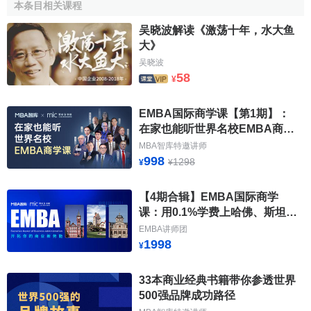
本条目相关课程
超凡
吴晓波解读《激荡十年，水大鱼
意
意达马
1969
2006
的力
Itama 55(198
大》
大
12
1
56艘
(
Itama
)
年
年
量和
元）
吴晓波
利
速度
58
¥
航海
EMBA国际商学课【第1期】：
文化
在家也能听世界名校EMBA商学
意
底蕴
阿兹慕
1969
2007
Azimut98Leon
课
MBA智库特邀讲师
大
90
1
7艘
人性
(
Azimut
)
年
年
（550万欧元
998
1298
¥
¥
利
化设
计风
【4期合辑】EMBA国际商学
格
课：用0.1%学费上哈佛、斯坦福
运动
等国际商学课
EMBA讲师团
意
博星
1981
2005
游艇
Pershing50（
1998
¥
大
35
2
65艘
(
Pershing
)
年
年
性能
万元）
利
卓越
33本商业经典书籍带你参透世界
500强品牌成功路径
创新
意