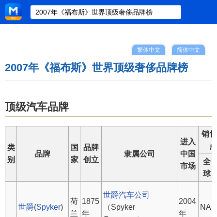
繁体中文
简体中文
2007年《福布斯》世界顶级奢侈品牌榜
顶级汽车品牌
销售
进入
点
类
国
品牌
品牌
隶属公司
中国
别
家
创立
全
市场
球
世爵汽车公司
荷
1875
2004
世爵
(
Spyker
)
（Spyker
NA
兰
年
年