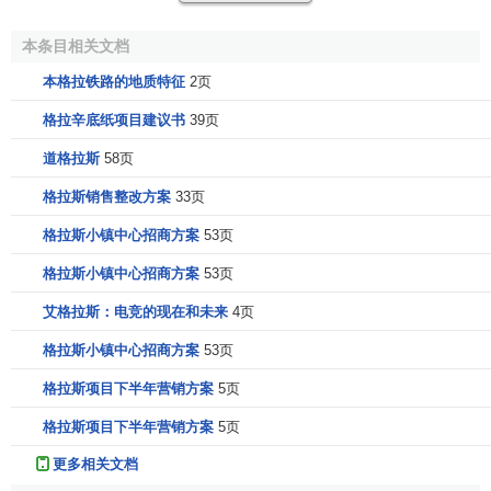
1996年: 忠於历史的3/4夹板1845腕表面世；
1998年: 与德国陶瓷名厂“美宸”(Meissen)开始
合作生产
本条目相关文档
彩绘珐琅腕表；
本格拉铁路的地质特征
2页
1999年: 浮动陀飞轮极品腕表面世；
格拉辛底纸项目建议书
39页
2000年: Senator大视窗万年历表获得“全年最佳腕表”首
奖；
道格拉斯
58页
2001年: 时计史上首创的倒数计时机械腕表正式上市，
格拉斯销售整改方案
33页
“格拉苏蒂原创”加入
Swatch集团
，并获得又一次“全年
格拉斯小镇中心招商方案
53页
最佳腕表”首
格拉斯小镇中心招商方案
53页
艾格拉斯：电竞的现在和未来
4页
格拉斯小镇中心招商方案
53页
格拉斯项目下半年营销方案
5页
格拉斯项目下半年营销方案
5页
更多相关文档