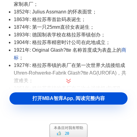
家制表厂；
1852年: Julius Assmann 的怀表面世；
1863年: 格拉苏蒂首款码表诞生；
1874年: 第一只25mm直径女表诞生；
1893年: 德国制表学校在格拉苏蒂镇创办；
1904年: 格拉苏蒂精密时计公司在此地成立；
1921年: Original Glash?tte 名称首度成为表盘上的
商
标
；
1927年: 格拉苏蒂镇的表厂在第一次世界大战後组成
Uhren-Rohwerke-Fabrik Glash?tte AG(UROFA)，共
渡难关；
1951年: 格拉苏蒂镇的表厂在二次大战後组成VEB
Glash?tte，重新生产；
打开MBA智库App, 阅读完整内容
1990年: 国营的VEB Glashtte Uhrenbetrieb转型成股份
有限公司(Glash?tter Uhrenbetrieb GmbH) ；
1994年: The Glash?tter Uhrenbetries GmbH被财团收
购，成为私人企业，并以“格拉苏蒂原创”(Glash?tte
本条目对我有帮助
20
Original)为产品商标；