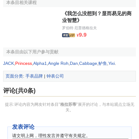
本条目相关课程
《我怎么没想到？显而易见的商
业智慧》
Ferdinand Adolph
Lange
罗伯特·厄普德格拉夫
9.9
¥
历史故事
本条目由以下用户参与贡献
JACK
,
Princess
,
Alpha1
,
Angle Roh
,
Dan
,
Cabbage
,
鲈鱼
,
Yixi
.
一般人往往认为德国的制表工艺历史不久，但事实恰恰
相反。德国即使可能不曾是世界上最大或最具影响力的制表
页面分类
:
手表品牌
|
钟表公司
业者，但却绝对是最古老者之一。早自所谓的Nuremburg
Egg纽伦堡铁蛋 (1530年，德国纽伦堡锁匠Peter Henlein所制
评论(共0条)
造的世界上第一只怀表)出现的十五世纪，德国的制表工业就
提示:评论内容为网友针对条目"
格拉苏蒂
"展开的讨论，与本站观点立场无
已蓬勃发展了。而德国萨克森邦Saxony更在十九世纪初成为
关。
全世界重要的一个制表城市，而这样的成就归因于一个来自
Saxony一个叫格拉苏蒂Glashutte的小村落的制表师
发表评论
Ferdinand Adolph Lange。
请文明上网，理性发言并遵守有关规定。