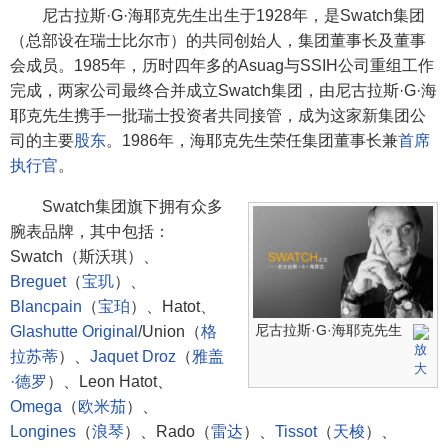
尼古拉斯·G·海耶克先生出生于1928年，是Swatch集团
（总部设在瑞士比尔市）的共同创始人，集团董事长及董事
会成员。1985年，历时四年多的Asuag与SSIH公司重组工作
完成，两家公司最终合并成立Swatch集团，由尼古拉斯·G·海
耶克先生携手一批瑞士投资者共同接管，成为这家新集团公
司的主要
股东
。1986年，海耶克先生荣任集团董事长兼
首席
执行官
。
Swatch集团旗下拥有众多
腕表品牌，其中包括：
Swatch（斯沃琪）、
Breguet
（
宝玑
）、
Blancpain
（
宝珀
）、Hatot、
尼古拉斯·G·海耶克先生
Glashutte Original
/Union（
格
拉苏蒂
）、
Jaquet Droz
（
雅盖
·德罗
）、Leon Hatot、
Omega
（
欧米茄
）、
Longines
（
浪琴
）、Rado（
雷达
）、
Tissot
（
天梭
）、