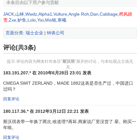
（University of Neuchatel, Switzerland） 颁发的法律和经济
本条目由以下用户参与贡献
学荣誉博士学位。2004年，洛桑联邦工业大学（Federal
JACK
,
山林
,
Wwdz
,
Alpha1
,
Vulture
,
Angle Roh
,
Dan
,
Cabbage
,
栉风踏
University EPFL）任命海耶克先生为战略委员会委员。
雪
,
Zxe
,
鲈鱼
,
Lolo
,
Yixi
,
Mis铭
,
寒曦
.
斯沃琪历史沿革
页面分类
:
瑞士企业
|
钟表公司
上世纪七十年代中期，瑞士制表业曾一度陷入空前的危
评论(共3条)
机。但从技术上说，随着 1979 年“Delirium”（全球最薄腕
提示:评论内容为网友针对条目"
斯沃琪
"展开的讨论，与本站观点立场无
表，内部仅安装限量机件）的诞生，来自日本的竞争已不复
关。
存在。但真正标志着行业势头回转的是 SMH（瑞士微电子和
183.191.207.* 在 2010年6月28日 23:01 发表
制表公司）的成立。面对危机，该公司推出了Swatch。这是
CMEGA SWIT ZERLAND，MADE 1882这表是否生产过，中国进口
一款纤细的塑料腕表，内装51个机件（通常一块表有91个或
过吗？
更多机件），不仅品质一流，而且价格低廉。1983年，
回复评论
Swatch开始正式上市。自那时起，Swatch品牌就不断发展，
成为有史以来最成功的腕表。其母公司 Swatch 集团也成为
180.117.36.* 在 2012年3月12日 22:21 发表
全球最大、最具活力的制表公司。
斯沃琪表带一年换了两次,啥道理?再坏,商家说厂里没货了.晕。刚买一
年唉。
从Irony（Swatch 金属腕表）到 Swatch SKIN
Chrono（全球最薄的计时表）、Swatch Snowpass（内置出
回复评论