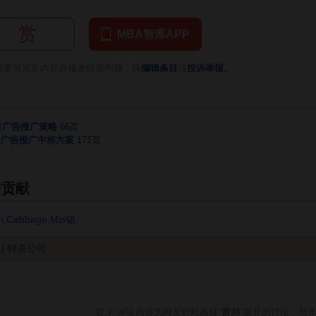
赏
MBA智库APP
。
需要补充新内容或修改错误内容，请
编辑条目
或
投诉举报
项目广告推广策略
66页
目广告推广中标方案
171页
与贡献
n
,
Cabbage
,
Mis铭
.
|
钟表公司
提示:评论内容为网友针对条目"
萧邦
"展开的讨论，与