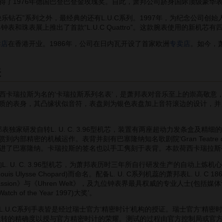
得了1976年德国巴登巴登金玫瑰奖。自此，萧邦公司跻身国际顶级豪华
石”系列之外，最经典的还有L.U.C系列。1997年，为纪念公司创始人而
钟表和珠表展上推出了首款“L.U.C Quattro”。这款腕表使用的新机
卖店
在香港开业。1986年，公司在日内瓦开设了首家欧洲
专卖店
。如今，
表
瑞拉斯为名的‘卡瑞拉斯系列名表’，是萧邦表对音乐至上的崇高敬意，
质的表身，其凸缘状似音符，表盘则为银色表盘加上音符滚边的设计，并
独家研发自转L. U. C. 3.96型机芯，装置有两座超动力发条盒及精
部精密的机械运作。表背并刻有巴塞隆纳知名歌剧院‘Gran Teatre del 
进了巴塞隆纳。卡瑞拉斯的签名也以手工隽刻于表背。本款荷西卡瑞拉斯手
 U. C. 3.96型机芯，为萧邦表历时三年所自行研发生产的自动上炼机
s Ulysse Chopard)而命名。配备L. U. C系列机蕊的萧邦表L. U. 
Passion》与《Uhren Welt》，及九位钟表界最具权威的专业人士(包
 of the Year 1997)大奖’。
.C系列手表皆是经过瑞士官方‘精密时计’机构的授证。瑞士官方‘精密时
表运转的精确度以授与官方精密时计的荣耀。测试的过程由官方控制局或官方