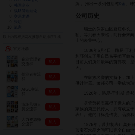
牌， 推出一系列包括纯
K金
、珠
韩国企业
战略管理理论
公司历史
交易术语
朱明
流家
瑞士的侏罗山区夏短冬长。2
釉。等到春天来临，商行会来向
以上内容根据网友推荐自动排序生成
士的表业中心。
官方社群
1836年5月4日，路易-于利
利耶创立了用自己名字缩写命名
企业管理者
加入
目前人们所知最早的萧邦表，是
交流群
天。
创业者交流
加入
在家族名誉的支持下，加上产
群
供计时器。萧邦公司一举成为瑞
AIGC交流
加入
1920年，路易-于利斯·萧
群
尽管萧邦表赢得了世人的广泛推
市场营销人
加入
家族的第三代传人，拥有成立于1
员交流群
表厂。他的目标是传统、品质和
人力资源师
加入
交流群
1975年，萧邦制表厂离开日内瓦
蓝宝石水晶之间可以完全自由地