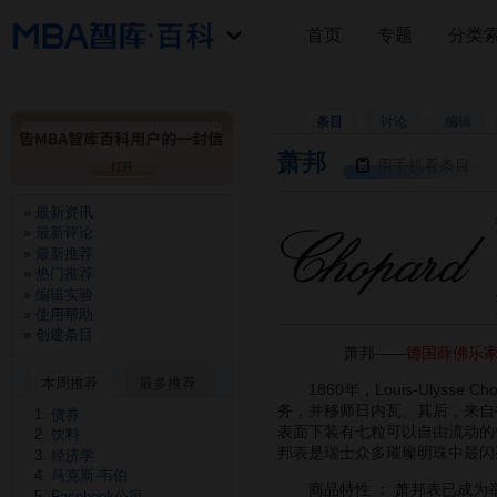
首页
专题
分类
条目
讨论
编辑
萧邦
用手机看条目
最新资讯
最新评论
最新推荐
热门推荐
编辑实验
使用帮助
创建条目
萧邦——
德国薛佛乐
本周推荐
最多推荐
1860年，Louis-Ulys
务，并移师日内瓦。其后，来自德国的 
债券
表面下装有七粒可以自由流动的钻石
饮料
邦表是瑞士众多璀璨明珠中最闪
经济学
马克斯·韦伯
商品特性 ： 萧邦表已成为举
Facebook公司