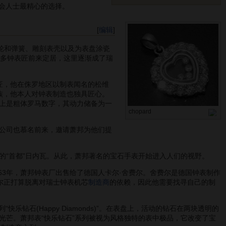
会人士最精心的选择。
[
编辑
]
轮和弹簧、雕刻表壳以及为表盘涂瓷
越多钟表匠前来定居，这里逐渐成了瑞
表匠，他在侏罗地区以制表闻名的松维
家族，他本人对钟表制造也独具匠心。
上是粗体罗马数字，其动力储备为一
chopard
公司也慕名前来，邀请萧邦为他们提
的“首都”日内瓦。从此，萧邦著名的宝石手表开始进入人们的视野。
3年，萧邦钟表厂出售给了德国人卡尔·舍费尔。舍费尔是德国钟表制作
费尔正打算脱离对瑞士钟表机芯
制造商
的依赖，因此他需要找寻自己的制
钻石(Happy Diamonds)”。在表盘上，活动的钻石在两块透明的
光芒。萧邦表“快乐钻石”系列被视为风格独特的表中极品，它改变了宝