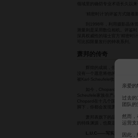
领域里的确切专业术语长久以来
‘精密时计’的评鉴方式随着新
到1998年，利用摄影晶体管来
测量则是采用数位相机。评鉴时，
深具权威性的瑞士官方‘精密时
可比拟限量发行的钟表系列。
萧邦的传奇
辉煌的成就，但他的后代们并不
没有一个愿意将他的传统继承下去
被Karl·Scheufele收购，
亲爱的
如今，Chopard仍然是以
家
Scheufele家族在产品设计上
过去的
Chopard在十几个国家开设了
子
团队的
脚下，你都会发现萧邦表华贵而
然而，
萧邦表旗下的品牌不可谓不多，其中
运营支
的特殊渊源，也奠定了它们作为
L.U.C——写实系列
因此，