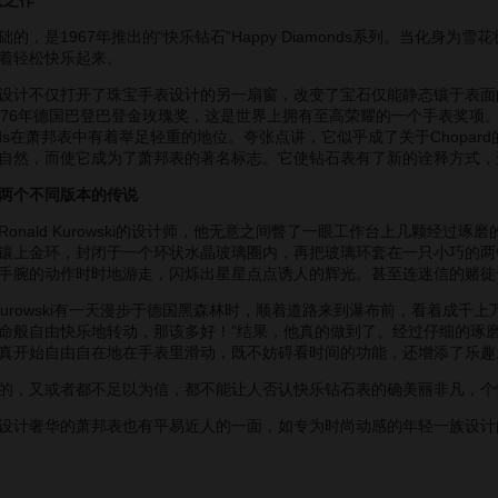
是1967年推出的“快乐钻石”Happy Diamonds系列。当化身
着轻松快乐起来。
计不仅打开了珠宝手表设计的另一扇窗，改变了宝石仅能静态镶于表面
976年德国巴登巴登金玫瑰奖，这是世界上拥有至高荣耀的一个手表奖项
onds在萧邦表中有着举足轻重的地位。夸张点讲，它似乎成了关于Chopard
自然，而使它成为了萧邦表的著名标志。它使钻石表有了新的诠释方式，
两个不同版本的传说
ald Kurowski的设计师，他无意之间瞥了一眼工作台上几颗经过琢
镶上金环，封闭于一个环状水晶玻璃圈内，再把玻璃环套在一只小巧的两
手腕的动作时时地游走，闪烁出星星点点诱人的辉光。甚至连迷信的赌徒
Kurowski有一天漫步于德国黑森林时，顺着道路来到瀑布前，看着成
命般自由快乐地转动，那该多好！”结果，他真的做到了。经过仔细的琢磨
真开始自由自在地在手表里滑动，既不妨碍看时间的功能，还增添了乐趣
，又或者都不足以为信，都不能让人否认快乐钻石表的确美丽非凡，个
计奢华的萧邦表也有平易近人的一面，如专为时尚动感的年轻一族设计