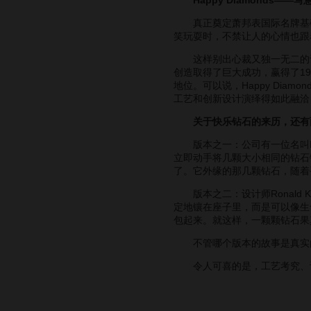
真正奠定萧邦表国际名牌基础的，
笑玩耍时，不禁让人的心情也跟
这样别出心裁又独一无二的设
创造取得了巨大成功，赢得了1
地位。可以说，Happy Diam
工艺和创新设计演绎得如此融洽
关于快乐钻石的来历，还有
版本之一：公司有一位名叫Ron
立即动手将几颗大小相同的钻石
了。它外缘的那几颗钻石，随着
版本之二：设计师Ronald 
定地镶在座子里，而是可以像生
包起来。就这样，一颗颗钻石果
不管哪个版本的故事是真实的
令人可喜的是，工艺考究、设