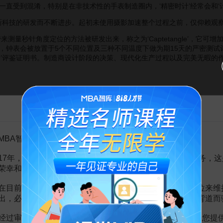
一直受到混淆，特别是在非技术性的手表制造圈内，‘精密时计’经常会和‘
科技的研发而不断进步。起初未使用摄影加速整个过程之前，仅仰赖观
测量秒针角度定位的方法被研发出来，称之为‘Captetangle’，它
钟表会被放置于5个不同位置及三种不同温度下做为期15天的严密测试评鉴
计’评鉴证明书。制造商设计阶段的决策、现代化生产过程以及完美无暇的作
告MBA智库百科用户的一封信
想分享其对钟表的热爱。20世纪60年代，保罗·安德鲁·萧邦，最后
。与此同时，德国的Scheufele家族，作为生产和经营首饰手表的厂商，
从而得以使这一品牌流传至今。
MBA智库百科用户：
族企业
的 形式存在。管理Chopard公司的是Karl Scheufele总裁及夫人Kari
所表现的出众
创造力
，以及在珠宝领域一贯的非凡造诣，使 Chopard表
17年，百科频道一直以免费公益的形式为大家提供知识服务，这
公司
，而手表专卖店更是遍布世界各地。从热情洋溢的加勒比日光海滩，
荣幸和骄傲。
时尚的身影。
在目前越来越严峻的经营挑战下，单纯依靠不断增加广告位来维
最经典的首推L.U.C系列和Happy Diamonds系列。除了同样骄人
出，必然会越来越影响您的使用体验，这也与我们的初衷背道而
主打表的地位。
经过审慎地考虑，我们决定推出VIP会员收费制度，以便为您提