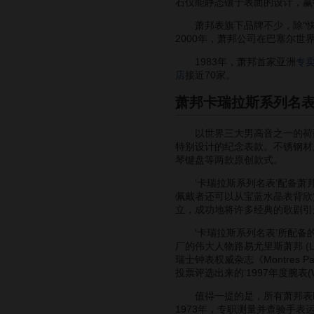
石仅能静态镶于表面的设计，赢
萧邦表旗下品牌不少，除“快乐钻
2000年，萧邦公司在巴塞尔世界
1983年，萧邦首家亚洲
专
店
接近70家。
萧邦卡瑞拉斯系列名
以世界三大男高音之一的荷西卡
特别设计的纪念表款。不锈钢材
琴键盘等两款原创款式。
‘卡瑞拉斯系列名表’配备萧邦表
佩戴者还可以从宝蓝水晶表背欣赏到内
立，成功地将许多经典的歌剧引
‘卡瑞拉斯系列名表’所配备的L.
厂的伟大人物路易尤里斯萧邦 (Loui
瑞士钟表权威杂志《Montres 
投票评选出来的‘1997年度腕表(Watch
值得一提的是，所有萧邦表L.U
1973年，专职测量并查验手