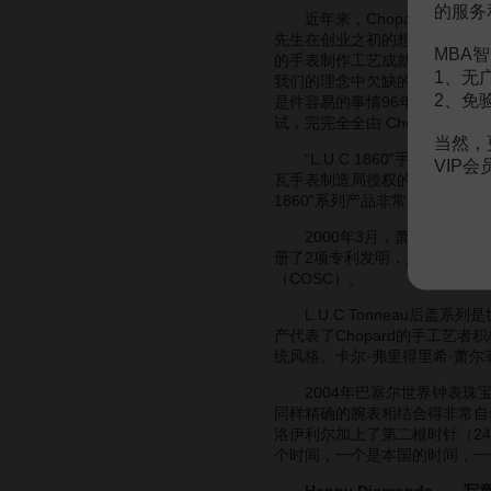
的服务
近年来，Chopard推出了一款男
先生在创业之初的想法有关。L.
MBA智
的手表制作工艺成就了一座里程
1、无
我们的理念中欠缺的部分。”生
2、免
是件容易的事情96年，公司在
试，完完全全由 Chopard设
当然，
“L.U.C 1860”手表拥有
宝玑
VIP
瓦手表制造局授权的“日内瓦指定手表
1860”系列产品非常受欢迎，
2000年3月，萧邦推出了采用1
册了2项专利发明，加上日内瓦
（COSC）。
L.U.C Tonneau后盖
产代表了Chopard的手工
统风格。卡尔·弗里得里希·萧尔
2004年巴塞尔世界钟表珠
同样精确的腕表相结合得非常自然，
洛伊利尔加上了第二根时针（2
个时间，一个是本国的时间，一
Happy Diamonds——