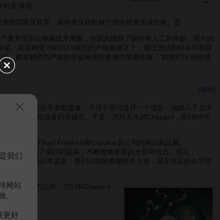
计时器’弄错。
察者的双眼及双耳。操作者仅就机械个别分析来达成任务。直
可增加产量并完全以电脑技术测量，也因此跳脱了操作者人工的评鉴。现今的
。在这种受 ISO3159规范的严格查验之下，通过测试的钟表可取得
品，都是精密而严格的评鉴标准所参考的重要依据，‘精密时计’的价值
[
编辑
]
一个以萧邦为名的手表制造者，不得不面对这样一个现实：他的儿子之中
也在积极寻找业务的突破点。于是，历经百年的Chopard，在1963年
n,他们的孩子Karl Friedrich和Caroline是公司的两位副总裁。
的内涵和特质得到了很好的延续，不断地焕发新的光彩和活力。现在，
是我们
到樱花飘舞的日本温泉，再到法国的香榭丽舍大道，甚至埃及的金字塔
持网站
的名气与人气以外，它们和Chopard
驰。
供更好