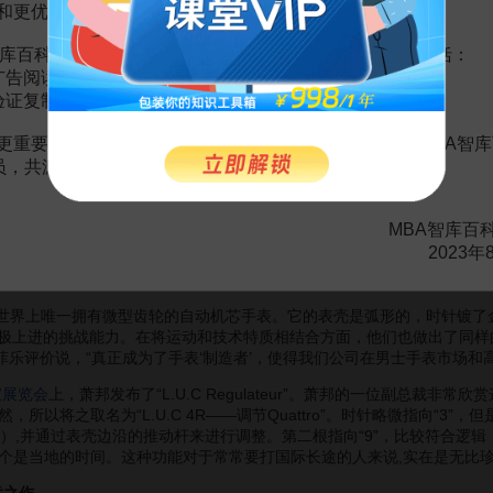
和更优质的内容。
士手表系列，并命名为L.U.C——以纪念公司创始人Louis Ulysse C
U.C系列手表利用传统的制作方式，达到了返璞归真的效果，更重要的是，这
库百科VIP会员（9.9元 / 年，
点击开通
），您的权益将包括：
碑。 公司总裁卡尔·弗里得里希·薛菲乐回忆道，“我们的确制造了很
广告阅读；
产自己的机芯才可以打造完全属于自己的品牌，并且只有全部零件来自本
验证复制。
弗洛伊利尔——一个有着手表制作传统的小镇，设立了高科技制造中心。
计、生产的新机芯，于1996年诞生了。
更重要的是长期以来您对百科频道的支持。诚邀您加入MBA智库
平衡弹簧和22克拉的
黄金
微型转芯，它通过了极为严格的测试。只有通过
会员，共渡难关，共同见证彼此的成长和进步！
”的字样。1997年，“L.U.C 1860”男士手表由专业记者和手表
零售商
其中带有日内瓦印的高档手表一年内就销售一空。
MBA智库百
.98机芯的“L.U.C Quattro”。这种机芯在市场上可谓绝对的创新
2023年
印记，保证了这款手表无法复制的品质。机芯的设计致使手表可以走得更
系列是世界上唯一拥有微型齿轮的自动机芯手表。它的表壳是弧形的，时针镀了
艺者积极上进的挑战能力。在将运动和技术特质相结合方面，他们也做出了
菲乐评价说，“真正成为了手表‘制造者’，使得我们公司在男士手表市场和
宝
展览会
上，萧邦发布了“L.U.C Regulateur”。萧邦的一位副总
所以将之取名为“L.U.C 4R——调节Quattro”。时针略微指向“
4）,并通过表壳边沿的推动杆来进行调整。第二根指向“9”，比较符合逻
个是当地的时间。这种功能对于常常要打国际长途的人来说,实在是无比
写意之作