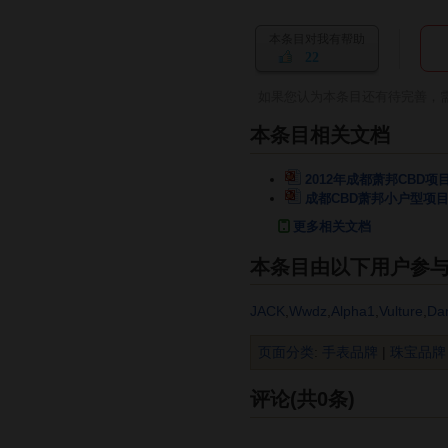
本条目对我有帮助
22
如果您认为本条目还有待完善，
本条目相关文档
2012年成都萧邦CBD
成都CBD萧邦小户型项
更多相关文档
本条目由以下用户参
JACK
,
Wwdz
,
Alpha1
,
Vulture
,
Da
页面分类
:
手表品牌
|
珠宝品牌
评论(共0条)