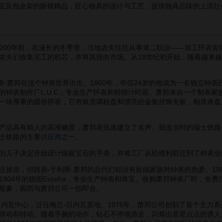
宝及包金架的眼镜精品，匠心独具的设计与工艺，提供独具品味的上流社
00年前，在漫长的冬季里，当地农夫往往从事第二职业——加工怀表齿
农夫们收集完工的机芯，并将其投向市场。从18世纪初开始，随着越来
斯·萧邦在这个钟表世界出生。1860年，年仅24岁的他成为一名独立钟
的钟表制作厂L.U.C，专业生产怀表和精细计时器。萧邦来自一个制表
一块厚重的圆形怀表，它有银质调校盘和漂亮的金银丝饰夹板，釉质表盘
品具有精人的高准确度，萧邦表迅速建立了名声。就连当时的瑞士铁路
士铁路的主要
供应商
之一。
邦的儿子决定开始设计镶嵌宝石的手表，并将工厂从松维利耶迁到了钟表业
崇，但路易-于利斯·萧邦的后代们却没有延续家族对钟表的热爱。196
904年的德国Eszeha，专业生产钟表和珠宝。收购萧邦钟表厂时，舍
形象，因而与萧邦公司一拍即合。
中心，迁往梅兰-日内瓦基地。1976年，萧邦公司创制了首个主力系列“快乐
滑动和转动。随着手腕的动作，钻石不停地游走，闪烁出星星点点的诱人