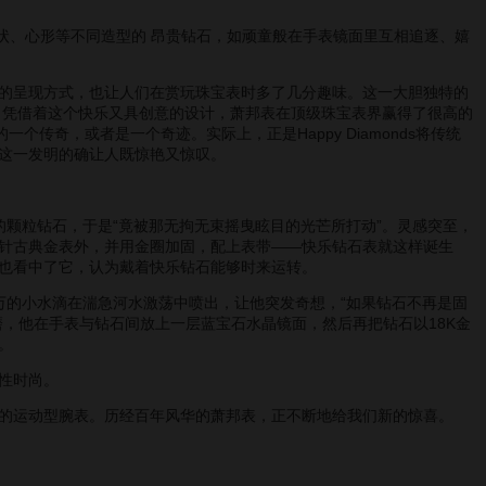
为雪花状、心形等不同造型的 昂贵钻石，如顽童般在手表镜面里互相追逐、嬉
的呈现方式，也让人们在赏玩珠宝表时多了几分趣味。这一大胆独特的
。凭借着这个快乐又具创意的设计，萧邦表在顶级珠宝表界赢得了很高的
的一个传奇，或者是一个奇迹。实际上，正是Happy Diamonds将传统
这一发明的确让人既惊艳又惊叹。
磨的颗粒钻石，于是“竟被那无拘无束摇曳眩目的光芒所打动”。灵感突至，
针古典金表外，并用金圈加固，配上表带——快乐钻石表就这样诞生
也看中了它，认为戴着快乐钻石能够时来运转。
千上万的小水滴在湍急河水激荡中喷出，让他突发奇想，“如果钻石不再是固
，他在手表与钻石间放上一层蓝宝石水晶镜面，然后再把钻石以18K金
。
性时尚。
的运动型腕表。历经百年风华的萧邦表，正不断地给我们新的惊喜。