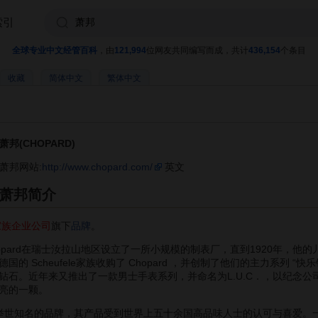
索引
全球专业中文经管百科
，由
121,994
位网友共同编写而成，共计
436,154
个条目
收藏
简体中文
繁体中文
萧邦(CHOPARD)
萧邦网站:
http://www.chopard.com/
英文
萧邦简介
家族企业公司
旗下
品牌
。
se Chopard在瑞士汝拉山地区设立了一所小规模的制表厂，直到1920年
Scheufele家族收购了 Chopard ，并创制了他们的主力系列 “快乐钻石”
。近年来又推出了一款男士手表系列，并命名为L.U.C．，以纪念公司创办人
亮的一颗。
世知名的品牌，其产品受到世界上五十余国高品味人士的认可与喜爱。