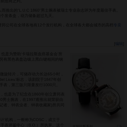
表制造商之列。
推出的“L.U.C 1860”男士腕表被瑞士专业杂志评为年度最佳手表。
芯有四个发条盒，动力储备超过九天。
萧邦公司在全球各地有12个发行机构，在全球各大都会城市的高档
专卖
[
编辑
]
也是为赞助‘卡瑞拉斯血癌基金会’所
另有黑色表盘边镶上黑白键相间的钢
细的微旋转片，可储存动力长达65小时，
Liceu’标志，该剧院于1847年创
表，第三版只限量发行1000只。
心，也是为了纪念在1860年创立萧邦表
C 1860男士腕表，在1997甫推出就荣获由
括媒体记者、钟表业者、钟表收藏家)所共同
计’机构，一般称为COSC，成立于
手表评鉴中心（B.O.）所执掌。这个
卡瑞拉斯系列