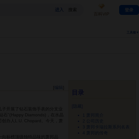
登录
百科VIP
工具箱▼
[
编辑
]
目录
[
隐藏
]
，他的儿子开展了钻石装饰手表的分支业
(Happy Diamonds)，在水晶
1
萧邦简介
L.U. Chopard。今天，萧
2
公司历史
3
萧邦卡瑞拉斯系列名表
4
萧邦的传奇
一向标榜顶级独特品味的萧邦品