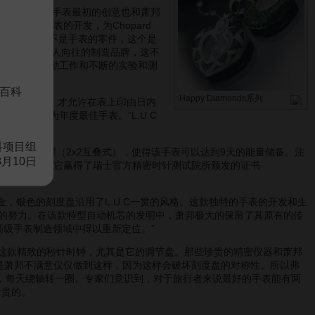
hopard。这款手表最初的创意也和萧邦
一系列手表的开发，为Chopard
多零部件，但不是手表的零件，这个是
厂才能成为令人向往的制造品牌，这不
经过三年的辛勤工作和不断的实验和测
百科
Happy Diamonds系列
了这种检验，才允许在表上印由日内
推 荐，当选为年度最佳手表。“L.U.C
科项目组
，因为它运用了四膛（2x2互叠式），使得该手表可以达到9天的能量储备。注
8月10日
为准时，也为它赢得了瑞士官方精密时针测试院所颁发的证书
金，银色的刻度盘沿用了L.U.C一贯的风格。这款独特的手表的开发和生
同样的努力。在该款特型自动机芯的发明中，萧邦极大的保留了其原有的传
高级手表制造领域中得以重新定位。”
裁非常欣赏这款精致的秒针时钟，尤其是它的调节盘。那些珍贵的精密仪器和萧邦
3”，但是萧邦不满意仅仅做到这样，因为这样会破坏刻度盘的对称性。所以弗
辑，每天绕轴转一圈。专家们意识到，对于旅行者来说最好的手表能有两
珍贵的。