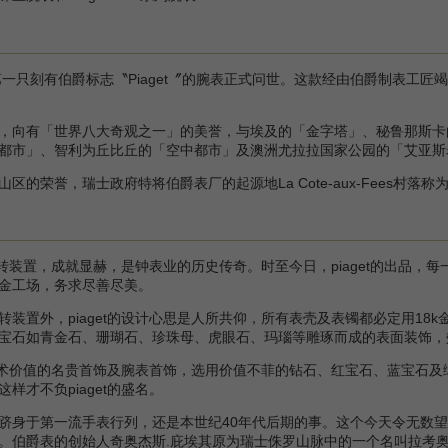
第一只刻有伯爵标志〝Piaget〞的腕表正式问世。这款经由伯爵制表工
，向有「世界八大奇观之一」的美誉，与埃及的「金字塔」、秘鲁那斯卡
都市」、智利为丘比丘的「空中都市」及澳洲尤拉拉国家公园的「艾亚斯
的荣誉，瑞士政府特将伯爵表厂的起源地La Cote-aux-Fees村落称
转装置，成就显赫，是钟表业的历史传奇。时至今日，piaget的出品，每一
金工场，务求尽善尽美。
置外，piaget的设计心思是人所共仰，所有表壳及表镯都必定用18k
宝石如青金石、珊瑚石、珍珠母、虎眼石、玛瑙等雕琢而成的表面装饰，
术价值的名贵首饰及腕表首饰，选用价值不菲的钻石、红宝石、蓝宝石及绿宝
样才不负piaget的盛名。
身于第一流手表行列，还是本世纪40年代后期的事。这个今天令无数望
。伯爵表的创始人奇奥杰斯.庇埃其原为瑞士侏罗山脉中的一个名叫拉考奥