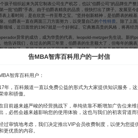
4个孩子组织起来为其它制表公司生产机芯，也以"伯爵公司"的品牌生产
第一批"伯爵"手表。由于伯爵表精良的品质，很快打出了牌子。发展至
伯爵表上看时间，是在欣赏一件至尊之宝。"坚持创新精神，是伯爵表的根
泉。伯爵表一直在两面三刀方面努力，以突显自己的
个性特质
。除了上面
新领域，近日面世的1967就是一个好例证。它典雅高贵的风格，将再经历
erador异常的成功，成为华贵的代表。leopold-metzger先生说
。他告诉我们，在过去的两三年里，伯爵表的生意额大了，但每年的腕表产
型号增加了，赢得了更多的不同消费者。酒桶形、长方形及椭圆形珠宝腕
养也喜欢伯爵的癖好。伯爵表给自己订下的游戏规则没有改变，那就是坚持用
告MBA智库百科用户的一封信
的道正是不锈钢所伏而为之的。upstream绝对不是入门价位的产品，
一无二的作品。它的链带构造匠心独运，一切至善至美。虽然是不锈钢，
腕表有所抗拒。同样高贵的upstream，正好迎合了这种要求。而且，因
MBA智库百科用户：
喜欢的两三个品牌之一。
17年，百科频道一直以免费公益的形式为大家提供知识服务，这
荣幸和骄傲。
979年面世以来，一直是全球各地追求品味的人仕极想拥有的藏品。该表款之
在目前越来越严峻的经营挑战下，单纯依靠不断增加广告位来维
。
出，必然会越来越影响您的使用体验，这也与我们的初衷背道而
球运动流行风潮，多数有品味的贵族都参与马球运动的竞赛，因此伯爵表厂
经过审慎地考虑，我们决定推出VIP会员收费制度，以便为您提
崇与爱戴。 腕表最初的创作理念具多种特色，包括一体成型的设计坚固耐用
和更优质的内容。
面及雾面相间的设计；维持顶级的设计品味等。