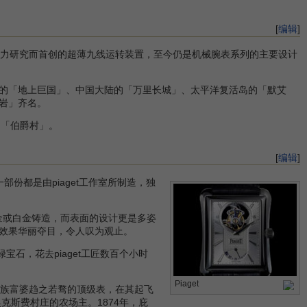
[
编辑
]
匠竭力研究而首创的超薄九线运转装置，至今仍是机械腕表系列的主要设计
的「地上巨国」、中国大陆的「万里长城」、太平洋复活岛的「默艾
岩」齐名。
为「伯爵村」。
[
编辑
]
部份都是由piaget工作室所制造，独
金或白金铸造，而表面的设计更是多姿
效果华丽夺目，令人叹为观止。
石，花去piaget工匠数百个小时
Piaget
族富婆趋之若骛的顶级表，在其起飞
克斯费村庄的农场主。1874年，庇