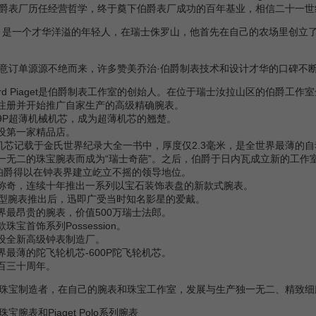
爵表厂历任经营哲学，终于奠下伯爵表厂成功的百年基业，相信二十一世
是一个才华洋溢的年轻人，在瑞士侏罗山，他首先在自己的农场里创立了
意订单源源不绝而来，许多赞美乔治·伯爵制表技术和设计才华的口碑不
Edouard Piaget是伯爵制表工作室的创始人。在位于瑞士汝拉山区的伯爵
式注册并开始推广自家生产的高级精确腕表。
款9P超薄机械机芯，成为超薄机芯的翘楚。
开设第一家精品店。
2P机芯记载于金氏世界纪录大全一书中，厚度仅2.3毫米，是全世界最薄的
独一无二的珠宝腕表而成为“瑞士奇葩”。之后，伯爵于日内瓦成立新的工
伯爵得以在钟表界建立屹立不摇的领导地位。
啧称奇，连续十年推出一系列以宝石装饰表盘的新款式腕表。
olo运动型腕表推出后，迅即广受当时知名影星的爱戴。
世界最昂贵的腕表，价值500万瑞士法郎。
珠宝首饰系列Possession。
开设全新高级钟表制造厂。
界最薄的陀飞轮机芯-600P陀飞轮机芯。
一百三十周年。
珠宝制造者，在自己的腕表和珠宝工作室，发展与生产独一无二、精致细
和Piaget Polo系列腕表