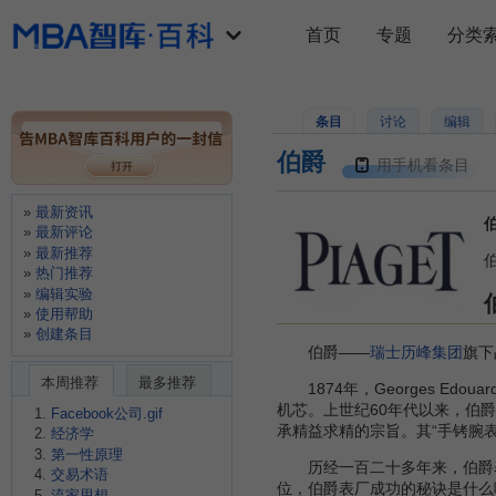
首页
专题
分类
条目
讨论
编辑
伯爵
用手机看条目
最新资讯
伯
最新评论
最新推荐
热门推荐
编辑实验
使用帮助
创建条目
伯爵——
瑞士历峰集团
旗下
本周推荐
最多推荐
1874年，Georges Edou
机芯。上世纪60年代以来，伯
Facebook公司.gif
承精益求精的宗旨。其“手铐腕表”(cu
经济学
第一性原理
历经一百二十多年来，伯爵表
交易术语
位，伯爵表厂成功的秘诀是什么呢
流家思想