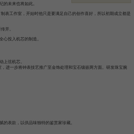
纪的未来也将如此。
制表工作室，开始时他只是要满足自己的创作喜好，所以初期成立都是
断传开。
工作室全心投入机芯的制造。
自动上弦机芯。
作室，进一步将钟表技艺推广至金饰处理和宝石镶嵌两方面。研发珠宝腕
腻的表款，以供品味独特的鉴赏家珍藏。