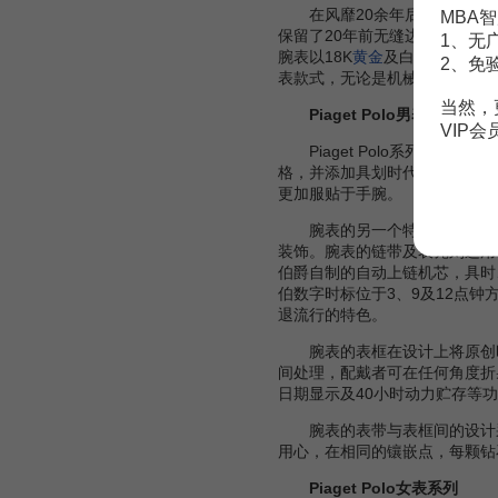
在风靡20余年后，新一代Piag
MBA智
保留了20年前无缝边一体成型的设
1、无
腕表以18K
黄金
及白金精铸，备有
2、免
表款式，无论是机械或石英机芯
当然，
Piaget Polo男表系列
VIP
Piaget Polo系列为时
格，并添加具划时代演绎的含意
更加服贴于手腕。
腕表的另一个特色为机芯采11
装饰。腕表的链带及表壳则运用雾
伯爵自制的自动上链机芯，具时
伯数字时标位于3、9及12点
退流行的特色。
腕表的表框在设计上将原创时
间处理，配戴者可在任何角度折射
日期显示及40小时动力贮存等
腕表的表带与表框间的设计采
用心，在相同的镶嵌点，每颗钻
Piaget Polo女表系列