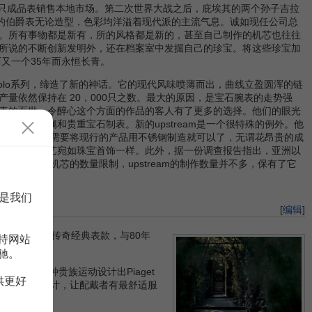
整只成品表销售本地市场。第二次世界大战之后，庇埃其的两个孙子吉拉
今的伯爵表无论造型，色彩均洋溢着现代派的主流气息。诚如现任公司总
基。所有事物都是新有，所的风格都是新的，甚至自己制作的机芯也往往
所说的不断创新发明外，还在档案室中发掘自己的珍宝。将这些珍宝加
又一个35年而永恒长青。
。新的polo系列，缔造了新的神话。它的现代风味喷薄而出，曲线立盈圆浑的链
量依然保持在 20，000只之数。最大的原因，是宝石腕表的走势强
表的面世，令醉心这个方面的作品的客人有了更多的选择。他们的眼光
贵重金属和贵重宝石制表。新的upstream是一个很特殊的例外。他
否则，伯爵表只需要将现行的产品用不锈钢制造就可以了，无谓花昂贵的成
它采用的工艺宛如珠宝首饰一样。此外，据一份调查报告指出，亚洲以
为自行生产机芯的数量限制，upstream的制作数量并不多，保有了它
是我们
[
编辑
]
所以能成为当代传奇经典表款，与80年
持网站
驰。
专为这种贵族运动设计出Piaget
供更好
；符合手腕设计，让配戴者有最舒适服