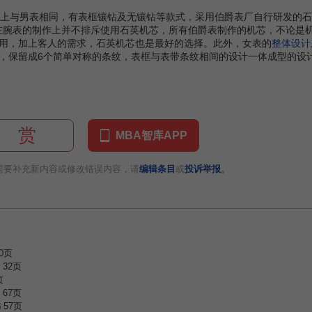
在设计上与男表相同，有表框镶钻及无镶钻等款式，采用伯爵表厂自行研发的
表在腕表的制作上并不排斥使用石英机芯，所有伯爵表制作的机芯，不论是机
用，加上客人的需求，石英机芯也是最好的选择。此外，女表的
整体设计
保留成6个简单对称的条纹，表框与表带条纹相间的设计一体成型的设计形成
赏
MBA智库APP
。
需要补充新内容或修改错误内容，请
编辑条目
或
投诉举报
0页
32页
页
67页
书
57页