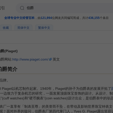
索引
全球专业中文经管百科
，由
121,994
位网友共同编写而成，共计
436,155
个条目
收藏
简体中文
繁体中文
爵(Piaget)
伯爵网站:
http://www.piaget.com/
英文
伯爵简介
品牌。
ard Piaget以机芯制作起家。1940年，Piaget的孙子为伯爵表的发展开拓了
爵一边致力于复杂机芯的研究，一面发展顶级珠宝首饰的设计。从设计、
ff watches)和“硬币腕表”(coin watches)设计出众，是伯爵表中
厂一直享有「制表至尊」的美誉而不坠，在带动及影响世界珠宝钟表文
﹖面对外界的疑问，伯爵表厂第四代掌门人，Yves G. Piaget露出