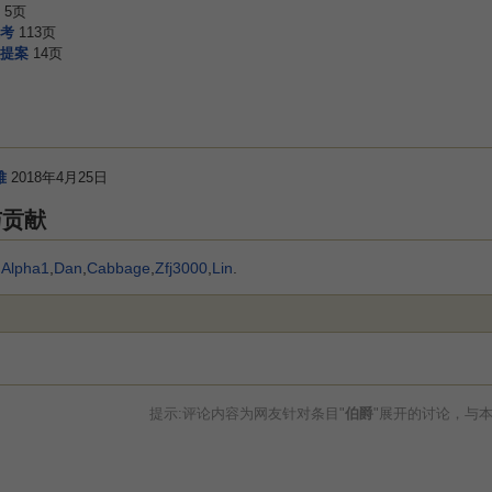
5页
考
113页
提案
14页
难
2018年4月25日
与贡献
,
Alpha1
,
Dan
,
Cabbage
,
Zfj3000
,
Lin
.
提示:评论内容为网友针对条目"
伯爵
"展开的讨论，与