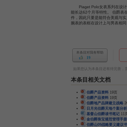
Piaget Polo女表系列
能长达62个月等特性。 伯爵
件，因此只要是能符合美观与实
腕表的表框在设计上与男表相同，
本条目对我有帮助
19
如果您认为本条目还有待完善，
本条目相关文档
伯爵产品资料
19页
伯爵产品资料
19页
伯爵地产品牌建立战略
2
日月光伯爵天地个案分析
基督山伯爵读书笔记
11
金伯爵珠宝规范管理手册
伯爵山09战略要义建议