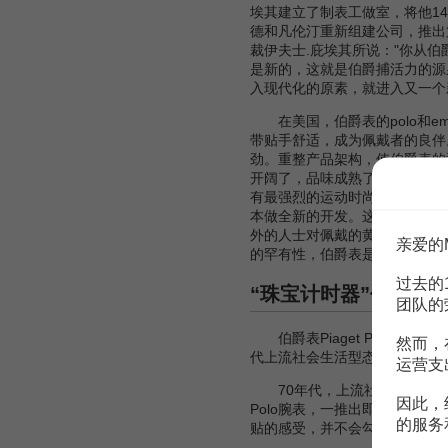
埃其建立了制表工做室，将他1
德和凡伦汀重新组建公司，推出
裁伊夫士.庇埃其所说："你从
是新的，这就是伯爵捕活力的源
入现代化的原素，就进入又一个
在美国，伯爵表的polo和emp
带贴手舒适，成为佩戴者的良伴
劲。重整产品架构，使伯爵表的
开阔了，品味成熟了，相应的培
有最强烈的运动时尚个性，这样
本做全新的开发。这是地球上独
外的人士对佩戴的黄金链带的腕表
亲爱的
的罕有性，伯爵表是内地华人最
过去的
“珠宝计时器”伯爵表
团队的
伯爵表Piaget Polo1
然而，
代上流社会生活型态的改变有关
运营支
70年代，上流社会盛行一股马
因此，
Polo腕表，一推出即深受推
的服务
贴的感受，并不会勾到衣物；亮