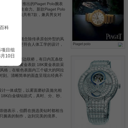
 全新推出的Piaget Polo腕表
的全新生命力。新款Piaget Polo
t Polo腕表共有7款，兼具男女对
格调。
百科
它主要设计的概念除传承原创外型的风
表的设计也更符合人体工学的设计，
Piaget polo
科项目组
8月10日
，运用磨光及磨边联桥，有日内瓦条纹
 18K黄金表款 18K黄金表款采
统风格，在银色表面内三个硕大的阿拉
的时刻。清晰简单的面盘呈现出经典不
设计一体成型，以雾面磨砂及拋光相
18K白金镶钻款式，具时、分、秒、
崇德表示，伯爵在挑选美钻时都相当
只腕表的制作，达到完美的境界。