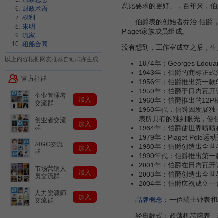
总比要求的更好」，百年来，伯
财政术语
权利
伯爵表的创始者乔治·伯爵，
朱明
Piaget家族成员组成。
流家
租船合同
没有想到，工作室成立之后，生
以上内容根据网友推荐自动排序生成
1874年：Georges 
1943年：伯爵的商标正
官方社群
1956年：伯爵推出第一
1959年：伯爵于日内瓦
企业管理者
加入
1960年：伯爵推出的1
交流群
1960年代：伯爵因发展
表所具有的独到眼光，使
创业者交流
加入
群
1964年：伯爵使世界啧
1979年：Piaget P
AIGC交流
1980年：伯爵创造出全
加入
群
1990年代：伯爵推出第一款
2001年：伯爵在日内瓦
市场营销人
加入
2003年：伯爵创造出全世
员交流群
2004年：伯爵庆祝成立
人力资源师
加入
品牌概念
：一位瑞士钟表和
交流群
经典款式：超薄机芯腕表、珠宝腕表