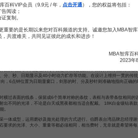
et Polo以崭新的面貌让世人重新体验80年代经典传奇与现代风华带来的震撼。
库百科VIP会员（9.9元 / 年，
点击开通
），您的权益将包括：
计，兼备了Piaget Polo的精要，并添加时尚新元素，呈现出古典与创新兼具
广告阅读；
钻石款式及伯爵特有、自行研发的机芯，展现绝佳设计品味。全系列Piage
验证复制。
，都融合了休闲与华贵的精髓，为崭新的时代奠定时尚简约与华贵优雅的
更重要的是长期以来您对百科频道的支持。诚邀您加入MBA智库
会员，共渡难关，共同见证彼此的成长和进步！
尚经典的表款，经重新诠释后，为深具时尚品味与酷爱优闲生活的人仕所做。
；独创圆形表壳特色忠于原创精神及新款式兼具男女表款等特点，同时腕
MBA智库百
2023年
法分口径，震频每小时达21,600次，并以5个方位校正，可快速上链
面及亮面等不同处理方式，营造出框线的效果，表背并刻有伯爵的英文标志。
、分、秒、日期显示及40小时动力贮存等功能。在设计上维持一贯的传
钟方向，6点钟位置为日期显窗口，剑形的时、分及秒针则准确地指向正确
横过表面的线条，保留成6个简单对称的条纹，表框与表带条纹相间的
出不同的光泽，不论是白天或黑夜都相当适合配戴。 18K白金镶钻表款 
功能。
一体成型，运用磨砂及拋光处理的方式进行。伯爵表台湾品牌总经理谢
石要求的光泽、大小、重量等都必须相同，相当费时，无非就是希望将每