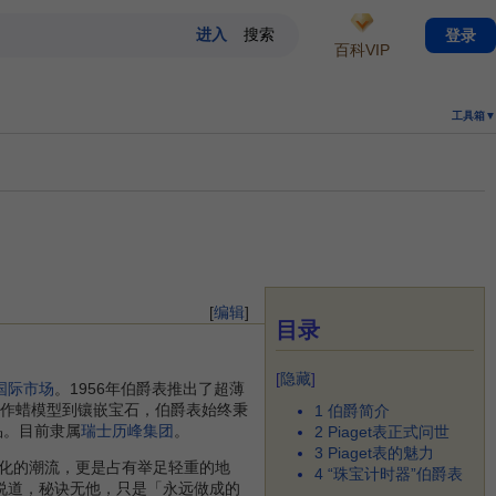
登录
百科VIP
工具箱▼
[
编辑
]
目录
[
隐藏
]
国际市场
。1956年伯爵表推出了超薄
制作蜡模型到镶嵌宝石，伯爵表始终秉
1
伯爵简介
的珍品。目前隶属
瑞士历峰集团
。
2
Piaget表正式问世
3
Piaget表的魅力
化的潮流，更是占有举足轻重的地
4
“珠宝计时器”伯爵表
笑容说道，秘诀无他，只是「永远做成的