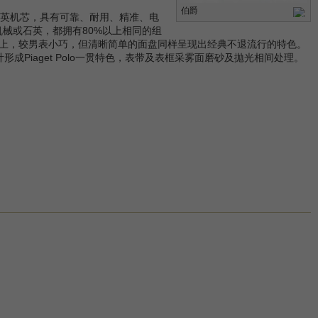
伯爵
石英机芯，具有可靠、耐用、精准、电
械或石英，都拥有80%以上相同的组
上，较男表小巧，但清晰简单的面盘同样呈现出经典不退流行的特色。
Piaget Polo一贯特色，表带及表框采雾面磨砂及拋光相间处理。