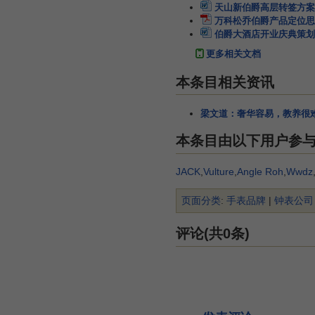
天山新伯爵高层转签方案
万科松乔伯爵产品定位思
伯爵大酒店开业庆典策划
更多相关文档
本条目相关资讯
梁文道：奢华容易，教养很
本条目由以下用户参
JACK
,
Vulture
,
Angle Roh
,
Wwdz
页面分类
:
手表品牌
|
钟表公司
评论(共0条)