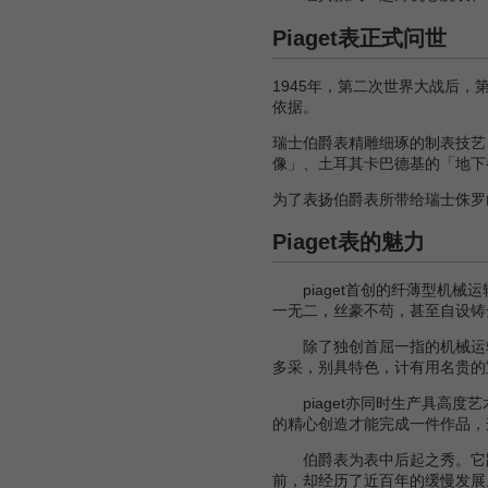
Piaget表正式问世
1945年，第二次世界大战后，
依据。
瑞士伯爵表精雕细琢的制表技艺
像」、土耳其卡巴德基的「地下
为了表扬伯爵表所带给瑞士侏罗山区
Piaget表的魅力
piaget首创的纤薄型机械运
一无二，丝豪不苟，甚至自设铸
除了独创首屈一指的机械运转装
多采，别具特色，计有用名贵的
piaget亦同时生产具高度艺
的精心创造才能完成一件作品，这
伯爵表为表中后起之秀。它跻
前，却经历了近百年的缓慢发展