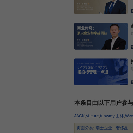
本条目由以下用户参
JACK
,
Vulture
,
funwmy
,
山林
,
Ww
页面分类
:
瑞士企业
|
奢侈品