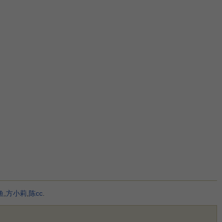
鱼
,
方小莉
,
陈cc
.