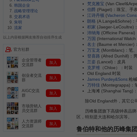
梵克雅宝
(Van Cleef&A
韩国企业
伯爵
(Piaget)：珠宝、手
战略管理理论
江诗丹顿
(
Vacheron Const
交易术语
朗格
(A.Lange&Sohne)
朱明
积家
(Jaeger-LeCoultr
流家
沛纳海
(Officine Panera
以上内容根据网友推荐自动排序生成
万国
(International Wat
名士
(Baume et Mercie
官方社群
万宝龙
(Montblanc)
登喜路
(Afred Dunhill
企业管理者
兰姿
(Lancel)：皮具
加入
交流群
克罗维
（Chloe）：时装
Old England:时装
创业者交流
加入
James Purdey&Sons
:枪
群
万特佳
(Montegrappa)：
AIGC交流
上海滩 (Shanghai Tang
加入
群
除Old England外，其它公
市场营销人
加入
员交流群
历峰集团旗下高级钟表品牌在中
区，特别是大连和哈尔滨等。
人力资源师
加入
交流群
鲁伯特和他的历峰集