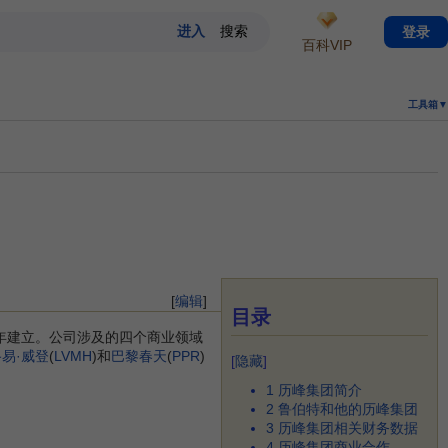
登录
百科VIP
工具箱▼
[
编辑
]
目录
88年建立。公司涉及的四个商业领域
路易·威登
(
LVMH
)和
巴黎春天
(
PPR
)
[
隐藏
]
1
历峰集团简介
2
鲁伯特和他的历峰集团
3
历峰集团相关财务数据
4
历峰集团商业合作