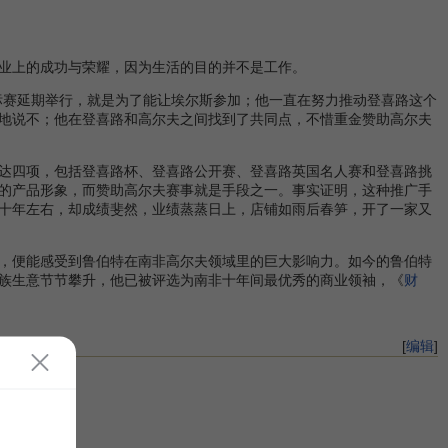
业上的成功与荣耀，因为生活的目的并不是工作。
赛延期举行，就是为了能让埃尔斯参加；他一直在努力推动登喜路这个
地说不；他在登喜路和高尔夫之间找到了共同点，不惜重金赞助高尔夫
达四项，包括登喜路杯、登喜路公开赛、登喜路英国名人赛和登喜路挑
的产品形象，而赞助高尔夫赛事就是手段之一。事实证明，这种推广手
十年左右，却成绩斐然，业绩蒸蒸日上，店铺如雨后春笋，开了一家又
，便能感受到鲁伯特在南非高尔夫领域里的巨大影响力。如今的鲁伯特
族生意节节攀升，他已被评选为南非十年间最优秀的商业领袖，《
财
[
编辑
]