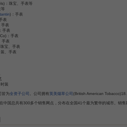
rpels)：珠宝、手表等
表等
antin
)：手表
：手表
e)：手表
i)：手表
ch Co)：手表
r)：手表
：笔、珠宝、手表
)：男装、手表
械
笔
)：时装
司皆为
全资子公司
。公司拥有
英美烟草公司
(British American Tobacc
国总共有300多个销售网点，分布在全国41个最为繁华的城市。销售
团