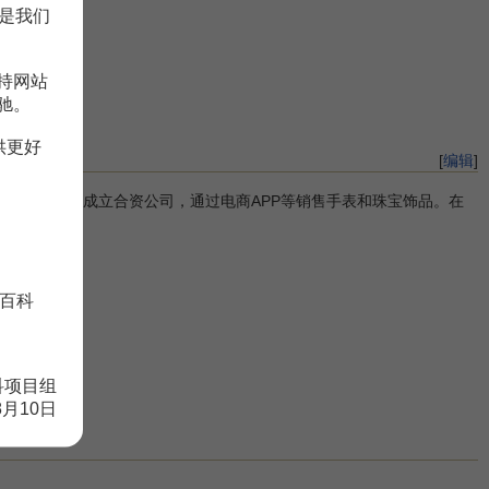
是我们
持网站
驰。
供更好
[
编辑
]
合作。双方将成立合资公司，通过电商APP等销售手表和珠宝饰品。在
百科
科项目组
8月10日