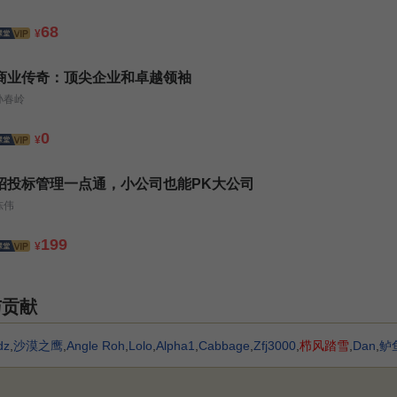
68
¥
商业传奇：顶尖企业和卓越领袖
孙春岭
0
¥
招投标管理一点通，小公司也能PK大公司
陈伟
199
¥
与贡献
dz
,
沙漠之鹰
,
Angle Roh
,
Lolo
,
Alpha1
,
Cabbage
,
Zfj3000
,
栉风踏雪
,
Dan
,
鲈