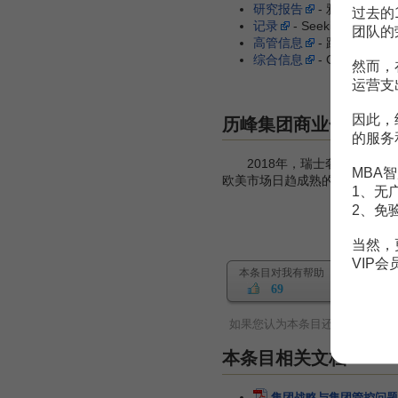
研究报告
- 雅虎财经
过去的
记录
- SeekingAlpha
团队的
高管信息
- 路透社
综合信息
- Google财经
然而，
运营支
因此，
历峰集团商业合作
的服务
2018年，瑞士奢侈品牌企业
MBA智
欧美市场日趋成熟的背景下，历
1、无
2、免
当然，
VIP
本条目对我有帮助
69
如果您认为本条目还有待完善，
本条目相关文档
集团战略与集团管控问题