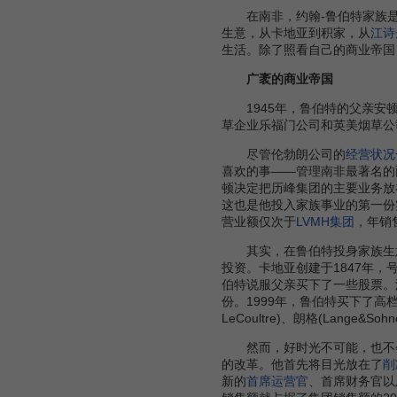
在南非，约翰-鲁伯特家族是第二
生意，从卡地亚到积家，从
江诗
生活。除了照看自己的商业帝国
广袤的商业帝国
1945年，鲁伯特的父亲安顿(A
草企业乐福门公司和英美烟草公
尽管伦勃朗公司的
经营状况
喜欢的事――管理南非最著名的两个
顿决定把历峰集团的主要业务放
这也是他投入家族事业的第一份
营业额仅次于
LVMH集团
，年销
其实，在鲁伯特投身家族生意
投资。卡地亚创建于1847年
伯特说服父亲买下了一些股票。
份。1999年，鲁伯特买下了
LeCoultre)、朗格(Lan
然而，好时光不可能，也不会永
的改革。他首先将目光放在了
削
新的
首席运营官
、首席财务官以