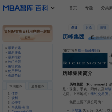
首页
专题
分类
条目
讨论
编辑
历峰集团
用手机看
最新资讯
(重定向自
瑞士历峰集团
)
最新评论
瑞
最新推荐
热门推荐
编辑实验
使用帮助
历峰集团简介
创建条目
历峰集团（Richemont）
本周推荐
最多推荐
是：珠宝、手表、附件以及
时装
债券
之间。上市地点：
纽约交易所
，
饮料
集团主要下属公司为：
经济学
马克斯·韦伯
卡地亚
(Cartier S.A.
Facebook公司