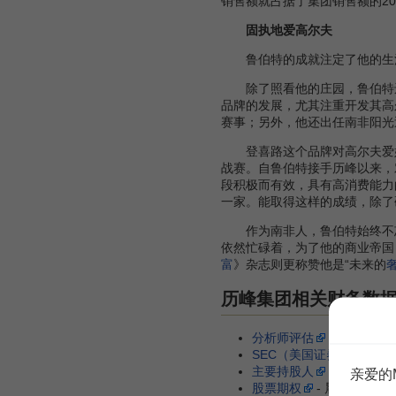
销售额就占据了集团销售额的2
固执地爱高尔夫
鲁伯特的成就注定了他的生活
除了照看他的庄园，鲁伯特还
品牌的发展，尤其注重开发其高
赛事；另外，他还出任南非阳光
登喜路这个品牌对高尔夫爱好
战赛。自鲁伯特接手历峰以来，
段积极而有效，具有高消费能力
一家。能取得这样的成绩，除了
作为南非人，鲁伯特始终不忘
依然忙碌着，为了他的商业帝国
富
》杂志则更称赞他是“未来的
历峰集团相关财务数
分析师评估
- 市场观察
SEC（美国证券交易委员
主要持股人
- MSN 财经
亲爱的
股票期权
- 晨星