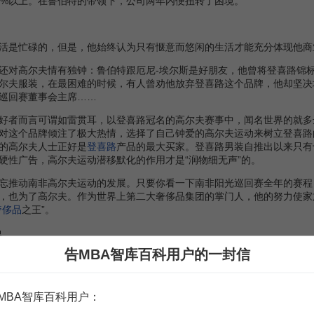
0%以上。在鲁伯特的带领下，公司两年内便扭转了困境。
是忙碌的，但是，他始终认为只有惬意而悠闲的生活才能充分体现他商
对高尔夫情有独钟：鲁伯特跟厄尼-埃尔斯是好朋友，他曾将登喜路锦标
尔夫服装，在最困难的时候，有人曾劝他放弃登喜路这个品牌，他却坚决
巡回赛董事会主席……
者而言可谓如雷贯耳，以登喜路冠名的高尔夫赛事中，闻名世界的就多
对这个品牌倾注了极大热情，选择了自己钟爱的高尔夫运动来树立登喜路
的高尔夫人士正好是
登喜路
产品的最大买家。登喜路男装自推出以来只有
硬性广告，高尔夫运动潜移默化的作用才是“润物细无声”的。
推动南非高尔夫运动的发展。只要你看一下南非阳光巡回赛全年的赛程
，也为了高尔夫。作为世界上第二大奢侈品集团的掌门人，他的努力使家
奢侈品
之王”。
据
告MBA智库百科用户的一封信
会）申报
- EDGAR Online
MBA智库百科用户：