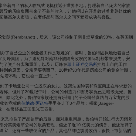
特经常坐着自己的私人喷气式飞机往返于世界各地，打理着自己庞大的家族
领导的历峰集团带来了不菲的收入，让他得以在开普敦过着养尊处优的
拓展高尔夫市场，在奢侈品与高尔夫之间享受着成功与喜悦。
(Rembrandt)，后来，该公司控制了南非烟草业的90%，在英国烟
创办了自己企业的创业者工作是艰难的”。那时，鲁伯特固执地做着自己
伯特家族成立了历峰集团，为了避免针对南非种族隔离政权的国际制裁带来损失，安
与了资产分离和重组，以及让历峰在
瑞士证券交易所
挂牌上市的工作，
别的原因，父亲需要我而已。20世纪90年代是历峰公司的黄金时期，
是站着不动，它也会一直上升。”
到了卡地亚公司一位股东的女儿。这架法国钟表和珠宝商正在寻求新的
而著称。但到了20世纪中叶，公司的创造力和财务状况已近暗淡无光。鲁
起来。除此之外，鲁伯特家族还拥有乐福门的子公司登喜路与万宝龙的股
收购竞标的
伯纳德·阿诺特
手里夺走了3个品牌：积家(Jaeger-
牌的企业，在奢侈品王国里光芒四射。
过来又拖住了产品创新的后腿，面对重重问题，鲁伯特开始进行大刀阔斧
部分英美烟草公司的股票套现，偿还了近10 亿美元的债务。他还招聘了
珠宝，还有一些较便宜的产品，其他品牌也纷纷效仿，很快上市新品的