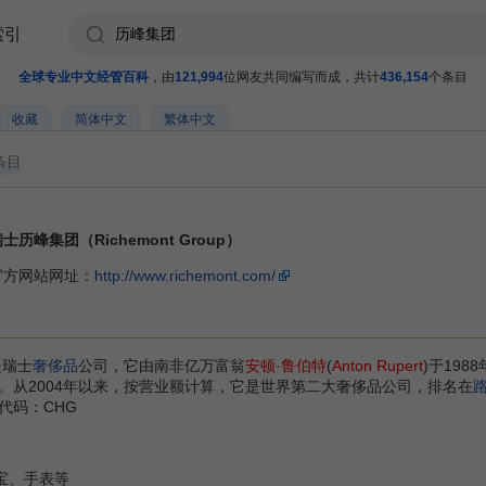
索引
全球专业中文经管百科
，由
121,994
位网友共同编写而成，共计
436,154
个条目
收藏
简体中文
繁体中文
条目
士历峰集团（Richemont Group）
官方网站网址：
http://www.richemont.com/
是瑞士
奢侈品
公司，它由南非亿万富翁
安顿·鲁伯特
(
Anton Rupert
)于19
。从2004年以来，按营业额计算，它是世界第二大奢侈品公司，排名在
代码：CHG
)：珠宝、手表等