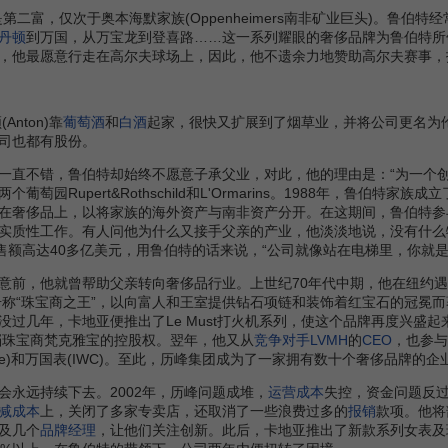
富，仅次于奥本海默家族(Oppenheimers南非矿业巨头)。鲁伯
丹顿
到万国，从万宝龙到登喜路……这一系列耀眼的奢侈品牌为鲁伯特所
，他最愿意行走在高尔夫球场上，因此，他不遗余力地赞助高尔夫赛事，
nton)靠
葡萄酒
和
白酒
起家，很快又扩展到了烟草业，并将公司更名为伦勃朗
司也都有股份。
一直不错，鲁伯特却始终不愿意子承父业，对此，他的理由是：“为一个
葡萄园Rupert&Rothschild和L'Ormarins。1988年，鲁
在奢侈品上，以将家族的海外资产与南非资产分开。在这期间，鲁伯特参
实质性工作。有人问他为什么又接手父亲的产业，他淡淡地说，没有什么特
售额高达40多亿美元，用鲁伯特的话来说，“公司就像站在电梯里，你就
前，他就曾帮助父亲转向奢侈品行业。上世纪70年代中期，他在纽约遇
，号称“珠宝商之王”，以向富人和王室提供钻石项链和装饰着红宝石的冠冕
没过几年，卡地亚便推出了Le Must打火机系列，使这个品牌再度兴盛
高档珠宝商梵克雅宝的控股权。翌年，他又从
竞争对手
LVMH
的
CEO
，也参与
ge&Sohne)和万国表(IWC)。至此，历峰集团成为了一家拥有数十个奢侈品
远持续下去。2002年，历峰问题成堆，
运营成本
失控，资金问题反
减成本
上，关闭了多家专卖店，还取消了一些浪费过多的
报销
款项。他将
及几个
品牌经理
，让他们关注创新。此后，卡地亚推出了新款系列女表及