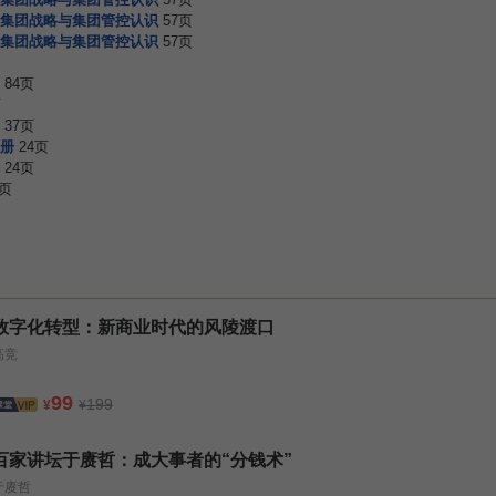
集团战略与集团管控认识
57页
题集团战略与集团管控认识
57页
84页
页
37页
册
24页
24页
3页
数字化转型：新商业时代的风陵渡口
高竞
99
199
¥
¥
百家讲坛于赓哲：成大事者的“分钱术”
于赓哲