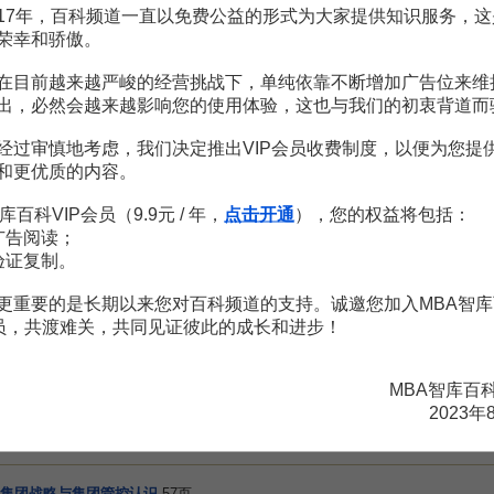
17年，百科频道一直以免费公益的形式为大家提供知识服务，这
荣幸和骄傲。
在目前越来越严峻的经营挑战下，单纯依靠不断增加广告位来维
出，必然会越来越影响您的使用体验，这也与我们的初衷背道而
经过审慎地考虑，我们决定推出VIP会员收费制度，以便为您提
和更优质的内容。
历峰集团当地时间10月26日宣布，与阿里巴巴集团就在华线上销售展开
库百科VIP会员（9.9元 / 年，
点击开通
），您的权益将包括：
峰将加快开拓收入水平随经济增长而提高的中国市场。
广告阅读；
验证复制。
更重要的是长期以来您对百科频道的支持。诚邀您加入MBA智库
会员，共渡难关，共同见证彼此的成长和进步！
赏
MBA智库APP
MBA智库百
。
需要补充新内容或修改错误内容，请
编辑条目
或
投诉举报
2023年
集团战略与集团管控认识
57页