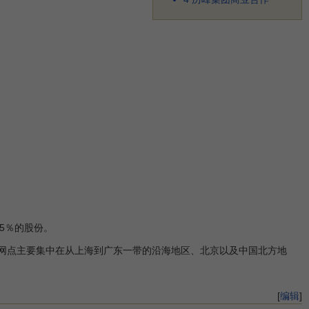
o)18.5％的股份。
网点主要集中在从上海到广东一带的沿海地区、北京以及中国北方地
[
编辑
]