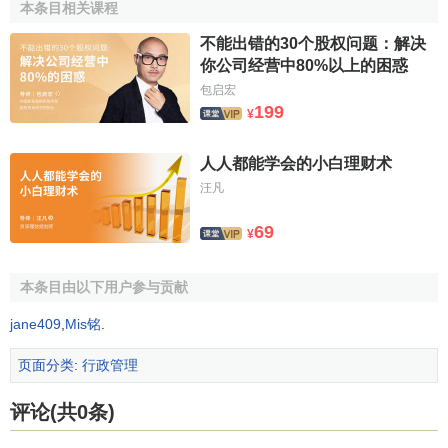
本条目相关课程
执行，并向义务人征收执行费用的一种行政强制执行方法。
不能出错的30个股权问题：解决
根据奥地利《行政强制执行法》的规定，对于负有劳动给
你公司经营中80%以上的困惑
付，或实务负担之义务人不为履行或不为全部履行，或不在
包启宏
规定时间内履行的，执行官署可实施代履行。
199
¥
执行罚又称为强制罚、强制金、怠金等，是行政强制执
行官署对拒不履行不作为义务或不可替代性义务的义务主
人人都能学会的小白理财术
体，科以新的金钱给付义务或将其收押以迫使其履行义务的
汪凡
一种行政强制执行方式。奥地利《行政强制执行法》第5条第
69
¥
1款规定；负有忍受、作为或不作为义务，按照其性质，不能
由他人代为履行者，应由执行官署科处罚金，或将其人收
押，以强制其履行。《行政强制执行法》第5条第3款规定，
本条目由以下用户参与贡献
作为强制方法之执行罚，每次不得超过3000先令，收押时不
jane409
,
Mis铭
.
能超过4星期。
页面分类
:
行政管理
中华民国于1932年公布《行政执行法》，后来经过1943
年和1947年两次修订，该法总共12条，规定了行政强制执行
评论(共0条)
的手段，有直接强制和间接强制两种，其中间接强制又包括