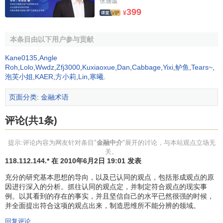
张涵诚
动；"两态"是指实体经济形态和
虚拟经济
形态;"三流"是指
物
399
¥
流
,
资金流
,
信息流
。
本条目由以下用户参与贡献
首先,金融中介把各种实物形态的财富幻化为货币和其它
形式的金融资产,从而使
社会财富
能以符号的形式方便地流动,
Kane0135
,
Angle
整个社会财富得以以价值和实物两种形态运动。
Roh
,
Lolo
,
Wwdz
,
Zfj3000
,
Kuxiaoxue
,
Dan
,
Cabbage
,
Yixi
,
鲈鱼
,
Tears~
,
泡芙小姐
,
KAER
,
方小莉
,
Lin
,
寒曦
.
其次,各种金融中介介质及其活动构造了一个与
实体经济
页面分类
:
金融术语
相对应的虚拟经济领域,使人类社会进入了虚拟与实体互动的
二元结构形态.银行,投资银行以及其它类型的金融机构等利用
评论(共1条)
货币以及各种原生和
衍生金融工具
,在资本市场,货币市场,
外汇
市场
等从事各种金融活动,在实体经济的基础上构造了一个与
提示:评论内容为网友针对条目"
金融中介
"展开的讨论，与本站观点立场无
实体经济相对应的虚拟经济领域,并推动实体经济向前发展。
关。
118.112.144.* 在 2010年6月2日 19:01 发表
金融中介的作用
充分的研究基本思想的导向，以及已认同的观点，包括形成观点的原
因进行深入的分析。抓往认同的观点定，并制定符合观点的现实事
例。以其看到的存在的事实，并且坚信自己的水平已然很强的时候，
1、金融中介实现了资金流与物流,信息流的高效整合与
并全面提出符合这项的观点出来，制造思维所不能分辨的领域。
匹配
回复评论