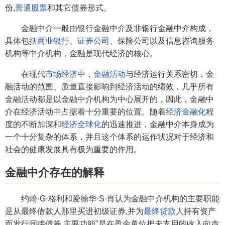
份,
普通股票
和其它债券形式。
金融中介一般由银行金融中介及非银行金融中介构成，
具体包括
商业银行
、
证券公司
、保险公司以及信息咨询服务
机构等中介机构，金融是现代经济的核心。
在现代
市场经济
中，
金融活动
与经济运行关系密切，金
融活动的范围、质量直接影响到经济活动的绩效，几乎所有
金融活动都是以金融中介机构为中心展开的，因此，金融中
介在经济活动中占据着十分重要的位置。随着
经济金融化
程
度的不断加深和
经济全球化
的迅速推进，金融中介本身成为
一个十分复杂的体系，并且这个体系的运作状况对于经济和
社会的健康发展具有极为重要的作用。
金融中介存在的解释
约翰·G·格利和爱德华·S·肖认为金融中介机构的主要职能
是从最终借款人那里买进初级证券,并为
最终贷款人
持有资产
而发行间接债券.主要功能"是在盈余单位把未支用的收入向赤