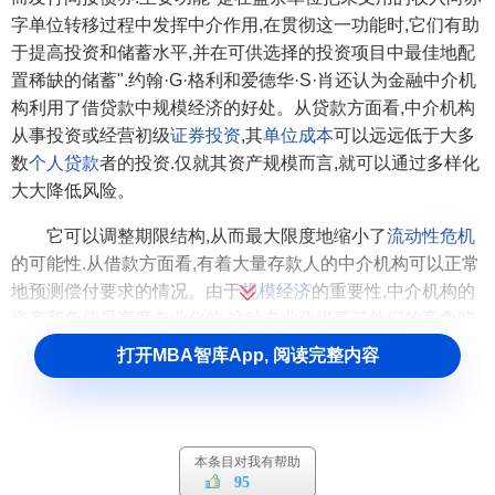
字单位转移过程中发挥中介作用,在贯彻这一功能时,它们有助
于提高投资和储蓄水平,并在可供选择的投资项目中最佳地配
置稀缺的储蓄".约翰·G·格利和爱德华·S·肖还认为金融中介机
构利用了借贷款中规模经济的好处。从贷款方面看,中介机构
从事投资或经营初级
证券投资
,其
单位成本
可以远远低于大多
数
个人贷款
者的投资.仅就其资产规模而言,就可以通过多样化
大大降低风险。
它可以调整期限结构,从而最大限度地缩小了
流动性危机
的可能性.从借款方面看,有着大量存款人的中介机构可以正常
地预测偿付要求的情况。由于
规模经济
的重要性,中介机构的
资产和负债是高度专业化的,这种专业化提高了他们的竞争能
力,有助于增加他们生存的机会.
信息经济学
和
交易成本理论
者
打开MBA智库App, 阅读完整内容
认为是不确定性及
交易成本
的存在导致金融中介机构的出现,
并使得金融中介机构具有了与降低交易成本,消除不确定性及
由此导致的风险的种种功能。
本条目对我有帮助
汉斯·韦坎德
认为金融中介产生的原因是两类不对称信息
95