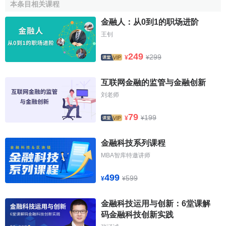
酬取决于信息生产的准确性,由此上述道德问题得到了解决.因
本条目相关课程
此,汉斯·韦坎德认由于
资本市场
的不完全性和信息不对称,"自
金融人：从0到1的职场进阶
发产生的金融中介是因对事前项目评估成本的节约而产生
王钊
的"。
249
299
¥
¥
从上面的分析可以看出,以前对金融中介的研究大都是从
狭义的角度进行的,把金融中介定义为银行和
非银行金融机构
,
互联网金融的监管与金融创新
人们对金融中介的研究范围主要局限在金融机构上.随着金融
刘老师
业的发展和整个社会经济虚拟化程度的提高.这种对金融中介
的解释已很难准确说明金融中介的功能和作用,更无法说明金
79
199
¥
¥
融市场发展及对经济生活极强的渗透,促进和破坏作用.很难理
解经济生活的虚拟化及其发展趋势。
金融科技系列课程
MBA智库特邀讲师
金融中介的目的
499
599
¥
¥
金融中介的发展使人类社会逐渐步入"双轨"并行,"两态"并
举,"三流"高效整合与匹配状态。
金融科技运用与创新：6堂课解
码金融科技创新实践
这里"双轨"是指财富实物形态的运动和价值形态的运