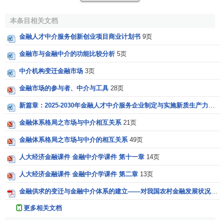
和昂贵的
信息产品
的结果。
本条目相关文档
第一类信息不对称是相对于其他投资者来说,企业家对他
们的投资具有信息优势.其他投资者为获取信息,需要耗费一定
金融人才中介服务创新创业项目商业计划书
9页
的资源；
金融市与金融中介的功能比较分析
5页
另一类不对称信息,是关于投资项目的已实现利润.企业家
中介机构变迁金融市场
3页
能够毫不费力地了解投资项目的利润,而其他投资者需要耗费
金融市场的参与者、中介与工具
28页
一定的时间和金钱.他认为昂贵的信息产品是
市场失败
的一种
典型情况.当与经济发展相关的投资水平,大大超出任何投资者
新篇章：2025-2030年金融人才中介服务企业制定与实施新质生产力战略研究报告
的储蓄时,市场失败就表现为信息重复生产或者没有投资。
金融体系格局之市场与中介相互关系
21页
显然,信息重复生产是一种浪费,因为当个人生产了信息的
金融体系格局之市场与中介的相互关系
49页
时候,这种信息就呈现出公共财富的特点.信息生产在技术上具
人大经济金融课件 金融中介学课件 第十一章
14页
有专业性的特点,使得一些个体有可能成为其他投资者的代理
人,其生产信息并且获取报酬.这样的安排存在固有的问题.投资
人大经济金融课件 金融中介学课件 第二章
13页
者如何确保他们的
信息传递
的代理人尽了最大努力 当代理人
金融供求的变迁与金融中介体系的建立——对我国农村金融发展状况的分析
成为金融中介时,这个问题就解决了。这类多融中介可以从公
更多相关文档
共投资者那儿筹集资金投资.在这种契约结构下,金融中介的报