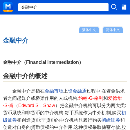
繁体中文
简体中文
金融中介
金融中介（Financial intermediation）
金融中介的概述
金融中介是指在
金融市场
上
资金融通
过程中,在资金供求
者之间起媒介或桥梁作用的人或机构.
约翰·G·格利
和
爱德华
·S·肖
（
Edward S．Shaw
）把金融中介机构可以分为两大类:
货币系统和非货币的中介机构.货币系统作为中介机制,购买
初
级证券
和创造货币;非货币的中介机构只履行购买
初级证券
和
创造对自身的货币债权的中介作用,这种债权采取储蓄存款,股