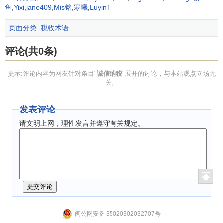
鱼
,
Yixi
,
jane409
,
Mis铭
,
寒曦
,
LuyinT
.
的企业才会赢得较高的商业信誉和更多的商机。
页面分类
:
税收术语
实现诚信纳税的途径
评论(共0条)
实现诚信纳税的关键在于增强征纳双方的诚信度。诚信
提示:评论内容为网友针对条目"
诚信纳税
"展开的讨论，与本站观点立场无
纳税的实现：一靠教育，二靠制度，三靠法制。具体的形式
关。
有：
（一）通过宣传教育为诚信纳税营造良好的社会风气
发表评论
请文明上网，理性发言并遵守有关规定。
1．广泛开展诚实守信的道德教育。要建立以诚信为原则
的社会主义市场经济的道德标准，就必须在全国范围内大力
开展以“诚信兴国”为根本的宣传教育，形成“诚实守信者光
荣，尔虞我诈者可耻”的社会氛围，坚决摒弃非道德主义的行
为，使全国人民真正树立起诚实守信的道德观，并以诚实守
信作为规范各类经济主体之间乃至一切社会关系之间的行为
准则，使市场经济真正成为“
信用经济
”。
闽公网安备 35020302032707号
2．在开展诚信道德教育的基础上，进一步开展税务宣传