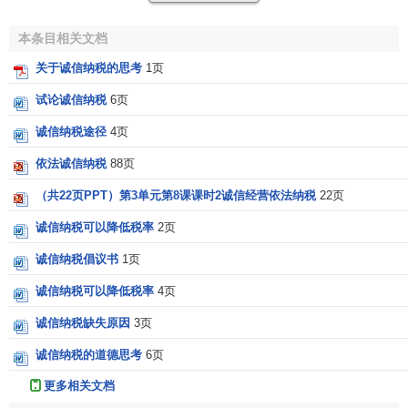
易关系。简单来说，就是由政府向全社会的公民提供
公共物
品
，而作为回报，由公民以纳税的形式来补偿，这是一种互
本条目相关文档
利的交易。政府通过提供优质的公共物品，如强大而稳固的
关于诚信纳税的思考
1页
国防，优质的社会经济秩序和良好的治安，完备的公共设施
和优美的社会环境，优质高效的政府服务，完善的教育、卫
试论诚信纳税
6页
生服务体系，健全的
社会保障制度
等，为全体公民营造一个
诚信纳税途径
4页
安全、稳定、公平、和谐的工作和生活环境，使老百姓安居
依法诚信纳税
88页
乐业，幸福安康。公民通过纳税来支付因享受这种公共物品
而应付的成本费用。历史经验证明，要实现国家的根本任务
（共22页PPT）第3单元第8课课时2诚信经营依法纳税
22页
和政府的职能，必须要有充裕的
财力
。而诚信纳税则是保证
诚信纳税可以降低税率
2页
国家财源茂盛的基础。如果国家财力能得以保障，则其就可
以为百姓提供更多更好的公共物品，使国家日益强大，人民
诚信纳税倡议书
1页
日益富足；反之，则政府无利为百姓提供良好的公共物品，
诚信纳税可以降低税率
4页
使社会稳定难以保证，人民生活质量下降，社会福利水平骤
诚信纳税缺失原因
3页
减，生活环境恶化。可见诚信纳税与国家和人民的利益处息
息相关，诚信纳税利国利民。
诚信纳税的道德思考
6页
3.诚信纳税可以降低征收成本
更多相关文档