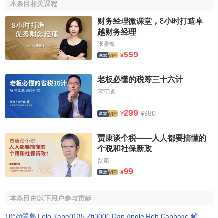
本条目相关课程
前述美国学者福山在分析信任社会时，就得出了诚信可
以降低
社会交往
成本的结论。事实上纳税过程也是一种社会
财务经理微课堂，8小时打造卓
越财务经理
交往，诚信纳税就可以降低税收征收成本。这是因为如果纳
税人缺乏诚信度，税务部门就需要花大量的人力物力去加强
张雪梅
559
¥
税务稽查
的力度，这无形中增加了征收费用，提高了成本。
相反，如果纳税人讲诚信，纳税的自觉性高，则税务部门就
老板必懂的税筹三十六计
可以给依法纳税者以较大的自由度，取消或简化一些不必要
宋守成
的管理程序，如例行检查、实施税务保全以及实施
税收强制
执行措施
等，从而提高征管效率，节约征收费用，降低征收
299
980
¥
¥
成本。事实的确如此，如近年来，美国纳税人的诚信度提
高，
税收收入
大增，税务部门实施税收强制执行的机会大为
贾康谈个税——人人都要搞懂的
减少，征收成本逐年降低。
个税和社保新政
贾康
4. 诚信纳税有利于维护企业的
商誉
99
¥
在市场经济条件下，一个企业的商誉不仅包括其在生产
经营活动及商业交易中的诚信度，还包括其诚信纳税的情
本条目由以下用户参与贡献
况。诚信纳税是企业的
无形资产
，它传播着企业良好的
商业
18°@鷺島
,
Lolo
,
Kane0135
,
Zfj3000
,
Dan
,
Angle Roh
,
Cabbage
,
鲈
信誉
，成为今衡量企业商业信誉的重要尺度。只有诚信纳税