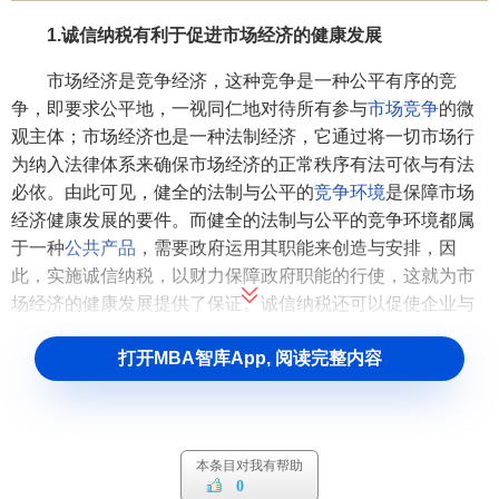
1.诚信纳税有利于促进市场经济的健康发展
市场经济是竞争经济，这种竞争是一种公平有序的竞
争，即要求公平地，一视同仁地对待所有参与
市场竞争
的微
观主体；市场经济也是一种法制经济，它通过将一切市场行
为纳入法律体系来确保市场经济的正常秩序有法可依与有法
必依。由此可见，健全的法制与公平的
竞争环境
是保障市场
经济健康发展的要件。而健全的法制与公平的竞争环境都属
于一种
公共产品
，需要政府运用其职能来创造与安排，因
此，实施诚信纳税，以财力保障政府职能的行使，这就为市
场经济的健康发展提供了保证。诚信纳税还可以促使企业与
公民公平地参与市场竞争，从这一点来说，诚信纳税的本身
打开MBA智库App, 阅读完整内容
就可以营造良好的
税收法制
与公平的纳税环境，它是市场经
济健康发展所不可或缺的条件。
2．诚信纳税利国利民
本条目对我有帮助
按现代
财政学
的观点来看，国家与公民的关系是一种交
0