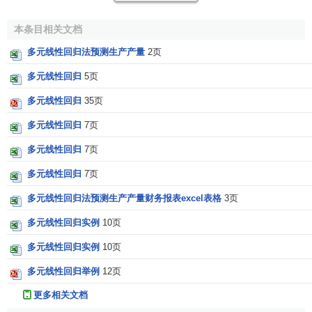
相关
；
本条目相关文档
(2)自变量与因变量之间的线性相关必须是真实的，而不
是形式上的；
多元线性回归法预测生产产量
2页
多元线性回归
5页
(3)自变量之间具有一定的互斥性，即自变量之间的相关
程度不应高于自变量与因变量之间的相关程度；
多元线性回归
35页
(4)自变量应具有完整的
统计数据
，其预测值容易确定。
多元线性回归
7页
多元线性回归
7页
多元性回归模型的
参数估计
，同一元线性回归方程一
样，也是在要求误差平方和(
)为最小的前提下，用
最小
多元线性回归
7页
二乘法
求解参数。以二线性回归模型为例，求解回归参数的
多元线性回归法预测生产产量财务报表excel表格
3页
标准方程组为：
多元线性回归实例
10页
多元线性回归实例
10页
多元线性回归举例
12页
更多相关文档
解此方程可求得
b
,
b
,
b
的数值。亦可用下列矩阵法求得
0
1
2