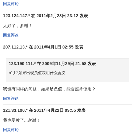
2
2
2
分别计算每两个自变量之间的可决系数
r
，若
r
>
R
或接近于
回复评论
R
，则应设法降低多重线性的影响。亦可计算自变量间的
相
2
123.124.147.* 在 2011年2月23日 23:12 发表
关系数矩阵
的特征值的条件数
k
= λ
/ λ
(λ
为最大特征值，
λ
1
p
1
p
太好了，多谢！
为最小特征值),k<100，则不存在多重点共线性；若
100≤k≤1000，则自变量间存在较强的多重共线性，若
回复评论
k>1000，则自变量间存在严重的多重共线性。降低多重共线
207.112.13.* 在 2011年4月1日 02:55 发表
性的办法主要是转换自变量的取值，如变
绝对数
为
相对数
或
平均数
，或者更换其他的自变量。
123.190.111.* 在 2009年11月29日 21:58 发表
6.
D.W检验
b1,b2如果出现负值表明什么含义
当回归模型是根据动态数据建立的，则
误差
项，若误差
我也有同样的问题，如果是负值，能否照常使用？
序列诸项之间相互独立，则误差序列各项之间没有相关关
系，若误差序列之间存在密切的相关关系，则建立的回归模
回复评论
型就不能表述自变量与因变量之间的真实变动关系。D.W检
121.33.190.* 在 2011年4月22日 09:55 发表
验就是误差序列的自相关检验。检验的方法与一元线性回归
相同。
我也受教了...谢谢！
回复评论
多元线性回归分析预测法案例分析