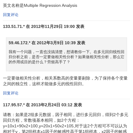
因素进行淘汰，关联度是灰色
系统理论
中反映事物发展变化
英文名称是Multiple Regression Analysis
过程中各因素之间的关联程度，可通过建空公路客、货运量
回复评论
与各影响影响因素之间关联系数矩阵，按一定的标准系数舍
133.51.71.* 在 2012年11月29日 19:00 发表
去关联度小的影响因素，所谓共线性是指某些影响因素之间
存在着线性关系或接近于线性关系，由于公路运输经济自身
的特点，影响公路客，货运输量的诸多因素之间总是存在着
59.46.172.* 在 2012年3月9日 10:39 发表
一定的相关性，持别是与
国民经济
有关的一些价值型指标。
我有一个问题，一直也没搞清楚，想请教你一下。在多元回归线性回
归分析之前，是否一定要做相关性分析？如果做相关性分析，那么它
我们研究的不是有无相关性问题而是共线性的程度，如
的作用或目的是什么？劳烦高手了？
果影响因素之间的共线性程度很高，首先会降低参数估计值
的精度。其次在回归方程建立后的统计检验中导致舍去重要
一定要做相关性分析，相关系数高的变量要剔除，为了保持各个变量
之间的独立性，这样才能做多元的线性回归。
的影响因素或错误地接受无显著影响的因素，从而使整个预
测工作失去实际意义。关于共线性程度的判定，可利用逐步
回复评论
分析
估计法
的
数理统计
理论编制计算机程序来实现。或者通
117.95.57.* 在 2013年2月24日 03:12 发表
2
过比较
r
j
和
R
的大小来判定。在预测学上，一般认为当
r
j
>
i
i
请教：如果是2组多元数据，因子相同，进行多元回归，得到2个多元
2
R
时，共线性是严重的，其含义是，多元线性回归方程中所
回归方程，常数项基本相同，如2个方程：
含的任意两个自变量
x
,
x
之间的相关系数
r
j
大于或等于该方程
y=10x1+90x2+100,y=20x1+50x2+105,对于这2个方程可不可以认为
i
j
i
相对于y，第2组样本x1因子的敏感性高于第1组样本，x2因子的敏感
2