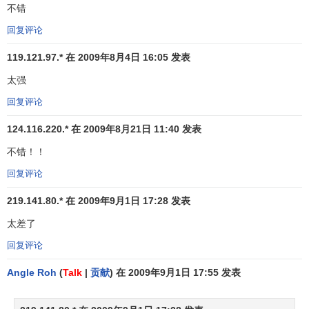
不错
计值
之间的标准误差，估计标准误差越小，回归方程拟合程
度越强。
回复评论
119.121.97.* 在 2009年8月4日 16:05 发表
太强
回复评论
124.116.220.* 在 2009年8月21日 11:40 发表
其中，k为多元线性回归方程中的自变量的个数。
不错！！
3.回归方程的
显著性检验
回复评论
219.141.80.* 在 2009年9月1日 17:28 发表
回归方程的显著性检验，即检验整个回归方程的显著
性，或者说评价所有自变量与因变量的线性关系是否密切。
太差了
常采用
F检验
，F统计量的计算公式为：
回复评论
Angle Roh
(
Talk
|
贡献
) 在 2009年9月1日 17:55 发表