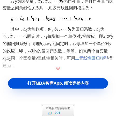
设y为因变量，
为自变量，并且自变量与因
变量之间为线性关系时，则多元线性回归模型为：
其中，
b
为常数项，
为回归系数，
b
为
0
1
固定时，
x
每增加一个单位对y的效应，即
x
对y
1
1
的偏回归系数；同理
b
为
x
,
x
固定时，
x
每增加一个单位对y
2
1
k
2
的效应，即，
x
对y的偏回归系数，等等。如果两个自变量
2
x
,
x
同一个因变量y呈线性相关时，可用
二元线性回归模型
描
1
2
述为：
y
=
b
+
b
x
+
b
x
+
e
0
1
1
2
2
打开MBA智库App, 阅读完整内容
建立多元性回归模型时，为了保证回归模型具有优良的
解释能力和预测效果，应首先注意
自变量
的选择，其准则
是：
本条目对我有帮助
(1)自变量对因变量必须有显著的影响，并呈密切的
线性
221