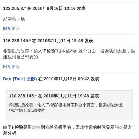
122.205.8.* 在 2010年8月16日 12:16 发表
好网站，顶
回复评论
5.多重共线性判别
116.238.145.* 在 2010年11月11日 19:48 发表
若某个回归系数的t检验通不过，可能是这个系数相对应
希望以后改善：输入“F检验”根本跳不到这个页面，搜索功能太差，很
的自变量对因变量的影响不显著所致，此时，应从回归模型
难找到自己想要的
中剔除这个自变量，重新建立更为简单的回归模型或更换自
回复评论
变量。也可能是自变量之间有共线性所致，此时应设法降低
共线性的影响。
Dan
(
Talk
|
贡献
) 在 2010年11月12日 09:42 发表
多重共线性是指在多元线性回归方程中，自变量之间有
116.238.145.* 在 2010年11月11日 19:48 发表
较强的线性关系，这种关系若超过了因变量与自变量的线性
关系，则回归模型的稳定性受到破坏，回归系数估计不准
希望以后改善：输入“F检验”根本跳不到这个页面，搜索功能太差，
很难找到自己想要的
确。需要指出的是，在多元回归模型中，多重共线性的难以
避免的，只要多重共线性不太严重就行了。
由于
F检验
是重定向到
方差分析
里的，因此搜索的时候显示的会是
方
判别多元线性回归方程是否存在严重的多重共线性，可
差分析