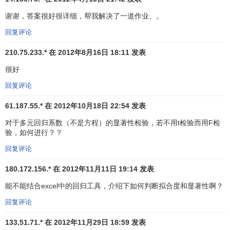
影响因素，则会造成预测结果的失真。另外，影响因素太少
谢谢，答案很好很详细，帮我解决了一道作业、。
会造成模型的敏感性太强。反之，若将非重要影响因素列入
模型，则会增加计算工作量，使模型的建立复杂化并增大
随
回复评论
机误差
。
210.75.233.* 在 2012年8月16日 18:11 发表
影响因素的选择是建立预测模型首要的关键环节，可采
很好
取定性和定量相结合的方法进行，影响因素的确定可以通过
回复评论
专家调查法
，其目的是为了充分发挥专家的聪明才智和经
验。
61.187.55.* 在 2012年10月18日 22:54 发表
对于多元回归系数（不是方程）的显著性检验，若不用t检验而用F检
具体做法就是通过对长期从事该地区公路运输企业和
运
验，如何进行？？
输管理
部门的领导干部、专家、工作人员和行家进行调查。
可通过组织召开座谈会，也可以通过采访，填写
调查表
等方
回复评论
法进行，从中选出主要影响因素为了避免影响因素确定的随
180.172.156.* 在 2012年11月11日 19:14 发表
意性，提高回归模型的精度和减少预测工作量，可通过查阅
能不能结合excel中的回归工具，介绍下如何判断拟合度和显著性啊？
有关
统计资料
后，再对各影响因素进行相关度(或关联度)和共
线性分析，从而再次筛选出最主要的影响因素，所谓相关度
回复评论
分析就是将各影响因素的时间序列与公路客货运量的时间序
133.51.71.* 在 2012年11月29日 18:59 发表
列做相关分析事先确定—个
相关系数
，对相关系数小的影响