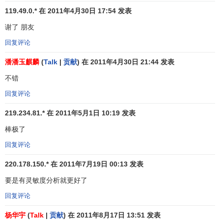
119.49.0.* 在 2011年4月30日 17:54 发表
案例一:公路客货运输量多元线性回归预测方法探讨
谢了 朋友
[2]
回复评论
一、背景
潘潘玉麒麟
(
Talk
|
贡献
) 在 2011年4月30日 21:44 发表
不错
公路客、货运输量的
定量预测
，有助于促进了
公路运输
经营决策
的科学化和现代化。
回复评论
线性回归分析法是以相关性原理为基础的，相关性原理
219.234.81.* 在 2011年5月1日 10:19 发表
是预测学中的基本原理之一。由于公路客、货运输量受社会
棒极了
经济有关因素的综合影响。所以，多元线性回归预测首先是
回复评论
建立公路客、货运输量与其有关影响因素之间线性关系的
数
学模型
。然后通过对各影响因素未来值的预测推算出公路客
220.178.150.* 在 2011年7月19日 00:13 发表
货运输量的预测值。
要是有灵敏度分析就更好了
二、公路客、货运输量多元线性回归预测方法的实施步
回复评论
骤
杨华宇
(
Talk
|
贡献
) 在 2011年8月17日 13:51 发表