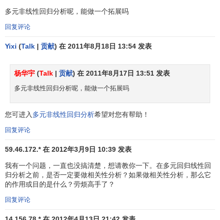
1.影响因素的确定
多元非线性回归分析呢，能做一个拓展吗
影响公路客货运输量的因素很多，主要包括以下一些因
回复评论
素：
Yixi
(
Talk
|
贡献
) 在 2011年8月18日 13:54 发表
(1)
客运量
影响因素
杨华宇
(
Talk
|
贡献
) 在 2011年8月17日 13:51 发表
人口增长量、
国民生产总值
、
国民收入
工农业总产值，
多元非线性回归分析呢，能做一个拓展吗
基本建设投资额
城乡居民储蓄额铁路和水运客运量等。
(2)货运量影响因素
您可进入
多元非线性回归分析
希望对您有帮助！
人口货车保有量(包括拖拉机)，
国民生产总值
，
国民收
回复评论
入
、工农业总产值，
基本建设投资额
，主要工农业产品产
59.46.172.* 在 2012年3月9日 10:39 发表
量、
社会商品购买力
、
社会商品
零售总额、铁路和水运货运
我有一个问题，一直也没搞清楚，想请教你一下。在多元回归线性回
量额。
归分析之前，是否一定要做相关性分析？如果做相关性分析，那么它
的作用或目的是什么？劳烦高手了？
上述影响因素仅是对一般而言，在针对具体研究对象时
会有所增减。因此，在建立模型时只须列入重要的影响因
回复评论
素，对于非重要因素可不列入模型中。若疏漏了某些重要的
14.156.78.* 在 2012年4月13日 21:42 发表