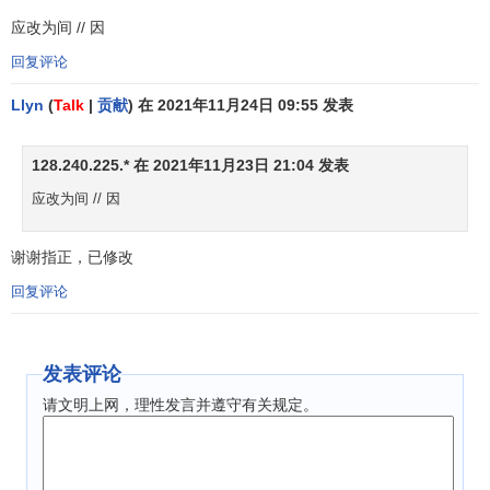
及经济判别不符合时，这时所估计的模型就不能或很难解释
应改为间 // 因
公路运输经济的一般发展规律，就应抛弃这个模型，需要重
回复评论
新构造模型或重新挑选影响因素。
Llyn
(
Talk
|
贡献
) 在 2021年11月24日 09:55 发表
统计检验
统计检验是数理统计理论的重要内容，用于检验模型估
128.240.225.* 在 2021年11月23日 21:04 发表
计值的
可靠性
。通常，在公路客、货运量预测中应采用的统
应改为间 // 因
计检验是：
谢谢指正，已修改
拟合度检验
回复评论
所谓拟合度是指所建立的模型与观察的实际情况轨迹是
否吻合、接近，接近到什么程度。统计学是通过构造统计量
2
2
R
来度量的，
R
可由样本数据计算得出。若建立的模型愈接
发表评论
近于实际，则R^2愈接近于1。
请文明上网，理性发言并遵守有关规定。
回归方程的显著性检验
回归方程的显著性检验是通过方差分析构造统计量F来进