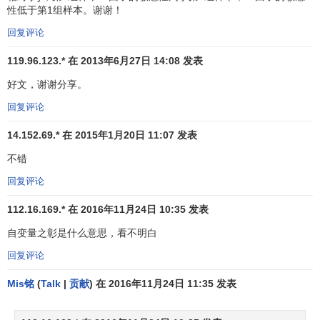
的样本可决系数
R
时，说明自变量中存在着严重的共线性问
性低于第1组样本。谢谢！
题。
回复评论
2.建立经验线性回归方程
119.96.123.* 在 2013年6月27日 14:08 发表
利用最小二乘法原理寻求使误差平方和达到最小的经验
好文，谢谢分享。
线性回归方程：
回复评论
y——预测的客、货运量
14.152.69.* 在 2015年1月20日 11:07 发表
g——各主要影响因数
不错
回复评论
3.
数据整理
112.16.169.* 在 2016年11月24日 10:35 发表
对收集的历年客、货运输量和各主要影响因素的统计资
料进行审核和加工整理是为了保证预测工作的质量。
自变量之彰是什么意思，看不明白
回复评论
资料整理主要包括下列内容：
Mis铭
(
Talk
|
贡献
) 在 2016年11月24日 11:35 发表
(1)资料的补缺和推算。
(2)对不可靠资料加以核实调整，对查明原因的异常值加