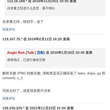
112.16.169.* 在 2016年11月24日 10:35 发表
以修正。
自变量之彰是什么意思，看不明白
(3)对时间序列中不可比的资料加以调整和
规范化
；对按
自变量之间，错别字，改了
当年价格
计算的
价值指标
应折算成按统。
回复评论
4.多元线性回归模型的参数估计
119.167.70.* 在 2018年2月11日 16:25 发表
在经验线性回归模型中，
是要估计的
参数，可通过数理统计理论建立模型来确定。在实际预测
Angle Roh
(
Talk
|
贡献
) 在 2010年1月16日 10:45 发表
中，可利用多元线性回归相关分析的计算机程序来实现。
谢谢指正，已进行修改完善
5.对模型参数的估计值进行检验。
解析失败 (PNG 转换失败; 请检查是否正确安装了 latex, dvips, gs 和
此项工作的目的在于判定估计值是否满意、可靠。一般
convert): x_1
检验工作须从以下几方面来进行。
经济意义检验
写的太好了，就是很多图片没有
回复评论
关于
经济预测
的数学模型，首先要检验模型是否有经济
意义，
γ
若参数估计值的符号和大小与公路运输经济发展以
128.240.225.* 在 2021年11月23日 21:04 发表
p