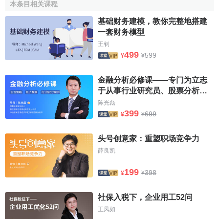
本条目相关课程
基础财务建模，教你完整地搭建
一套财务模型
即
王钊
499
599
¥
¥
金融分析必修课——专门为立志
于从事行业研究员、股票分析
师、基金经理的你打造
陈光磊
[1]
多元线性回归模型的检验
399
699
¥
¥
多元性回归模型与一元线性回归模型一样，在得到参数
头号创意家：重塑职场竞争力
的最小二乘法的估计值之后，也需要进行必要的检验与评
薛良凯
价，以决定模型是否可以应用。
199
398
¥
¥
1、拟合程度的测定。
社保入税下，企业用工52问
2
与一元线性回归中可决系数
r
相对应，多元线性回归中
王凤如
2
也有多重可决系数
r
，它是在因变量的总变化中，由回归方