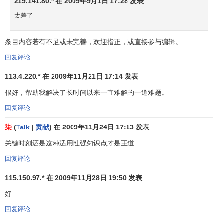
219.141.80.* 在 2009年9月1日 17:28 发表
太差了
根据给定的
显著水平a
，自由度(k,n-k-1)查F分布表，得
条目内容若有不足或未完善，欢迎指正，或直接参与编辑。
到相应的临界值
F
，若
F
>
F
，则回归方程具有显著意义，
a
a
回归效果显著；
F
<
F
，则回归方程无显著意义，回归效果不
回复评论
a
显著。
113.4.220.* 在 2009年11月21日 17:14 发表
4.回归系数的显著性检验
很好，帮助我解决了长时间以来一直难解的一道难题。
回复评论
在一元线性回归中，回归系数显著性检验(
t检验
)与回归
方程的显著性检验(F检验)是等价的，但在多元线性回归中，
柒
(
Talk
|
贡献
) 在 2009年11月24日 17:13 发表
这个等价不成立。t检验是分别检验回归模型中各个回归系数
关键时刻还是这种适用性强知识点才是王道
是否具有显著性，以便使模型中只保留那些对因变量有显著
影响的因素。检验时先计算
统计量
t
；然后根据给定的显著水
回复评论
i
平a，自由度n-k-1查t分布表，得临界值
t
或
t
,
t
>
t
−
a
或
t
a
a
/ 2
a
/
115.150.97.* 在 2009年11月28日 19:50 发表
，则回归系数
b
与0有
显著差异
，反之，则与0无显著差异。
2
i
好
统计量t的计算公式为：
回复评论