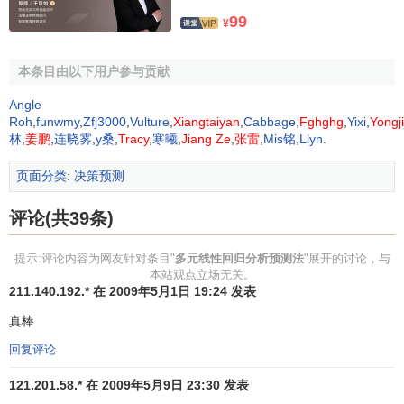
2
程解释的变动(回归平方和)所占的比重，
R
越大，回归方各对
99
¥
样本数据点拟合的程度越强，所有自变量与因变量的关系越
密切。计算公式为：
本条目由以下用户参与贡献
Angle
Roh
,
funwmy
,
Zfj3000
,
Vulture
,
Xiangtaiyan
,
Cabbage
,
Fghghg
,
Yixi
,
Yongj
林
,
姜鹏
,
连晓雾
,
y桑
,
Tracy
,
寒曦
,
Jiang Ze
,
张雷
,
Mis铭
,
Llyn
.
页面分类
:
决策预测
其中，
评论(共39条)
提示:评论内容为网友针对条目"
多元线性回归分析预测法
"展开的讨论，与
本站观点立场无关。
211.140.192.* 在 2009年5月1日 19:24 发表
真棒
回复评论
2.估计
标准误差
121.201.58.* 在 2009年5月9日 23:30 发表
估计标准误差，即因变量y的实际值与回归方程求出的估